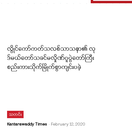
လွိုင်ကော်ကတ်သလစ်သာသနာ၏ လု
ဒ်မယ်တော်သခင်မလှိုဏ်ဂူပွဲတော်ကြီး
စည်းကားသိုက်မြိုက်စွာကျင်းပခဲ့
သတင်း
Kantarawaddy Times
-
February 12, 2020