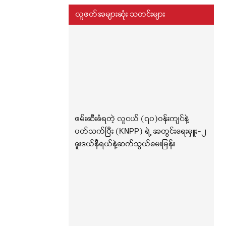
လူဖတ်အများဆုံး သတင်းများ
ဖမ်းဆီးခံရတဲ့ လူငယ် (၇၀)ဝန်းကျင်နဲ့
ပတ်သက်ပြီး (KNPP) ရဲ့ အတွင်းရေးမှူး-၂
ခူးဒယ်နီရယ်နဲ့ဆက်သွယ်မေးမြန်း