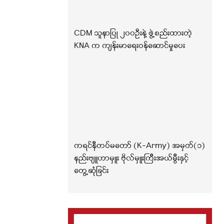
CDM သူနာပြု ၂၀၀ဦးနဲ့ ဖွဲ့စည်းထားတဲ့
KNA က ကျန်းမာရေးဝန်ဆောင်မှုပေး
ကရင်နီတပ်မတော် (K-Army) အမှတ်(၁)
နည်းဗျူဟာမှူး ဗိုလ်မှူးကြီးအယ်မွီးနှင့်
တွေ့ဆုံခြင်း