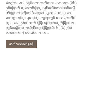
စိုးထိုက်အောင်လွိုင်ကော်ကတ်သလစ်သာသနာ (၆၆)
နှစ်မြောက် ဆုတောင်းပြည့် လုဒ်မယ်တော်သခင်မလှို
ဏ်ဂူပွဲတော်ကြီးကို ဒီးမော့ဆိုမြို့နယ် ဆောင်ဒူလာ
ကျေးရွာအုပ်စု ယူဆမိုဆိုကျေးရွာတွင် ဆယ်ရက်တိုင်
တိုင် ယခင်နှစ်ကထက် ပိုပြီး စည်ကားသိုက်မြိုက်စွာ
ကျင်းပခဲ့ကြပါတယ်။ဒီမော့ဆိုမြို့နယ်၊ စံပြ(၆)မိုင်မှ
လာရောက်တဲ့ မဖိလစ်စတာက...
ဆက်လက်ဖတ်ရှုရန်