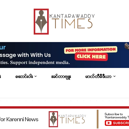
G
ဆောင်းပါး
အင်တာဗျူး
မာလ်တီမီဒီယာ