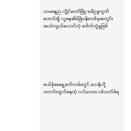
ယမနေ့ည လွိုင်ကော်မြို့၊ ဒေါဥခူကွက်
ဟောင်းရှိ လူနေအိမ်ခြံဝန်းတစ်ခုအတွင်း
အသံကျယ်လောင်တဲ့ ပေါက်ကွဲမှုဖြစ်
ဖယ်ခုံအရှေ့ဖက်ကမ်းတွင် ဒလန်လို့
သတင်းထွက်နေတဲ့ လင်မယား ပစ်သတ်ခံရ