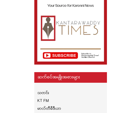
ဆက်စပ်အမျိုးအစားများ
သတင်း
KT FM
မာလ်တီမီဒီယာ