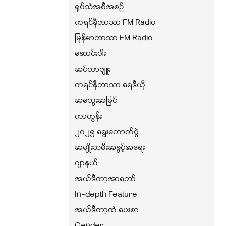
ရုပ်သံအစီအစဉ်
ကရင်နီဘာသာ FM Radio
မြန်မာဘာသာ FM Radio
ဆောင်းပါး
အင်တာဗျူး
ကရင်နီဘာသာ ရေဒီယို
အတွေးအမြင်
ကာတွန်း
၂၀၂၅ ရွေးကောက်ပွဲ
အမျိုးသမီးအခွင့်အရေး
ဂျာနယ်
အယ်ဒီတာ့အာဘော်
In-depth Feature
အယ်ဒီတာ့ထံ ပေးစာ