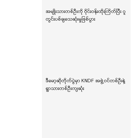
အမျိုးသားတစ်ဦးကို ဝိုင်းဝန်းထိုးကြိတ်ပြီး ဂူ
တွင်းပစ်ချသေဆုံးမှုဖြစ်ပွား
ဒီမော့ဆိုတိုက်ပွဲမှာ KNDF အဖွဲ့ဝင်တစ်ဦးနဲ့
ရွာသားတစ်ဦးကျဆုံး