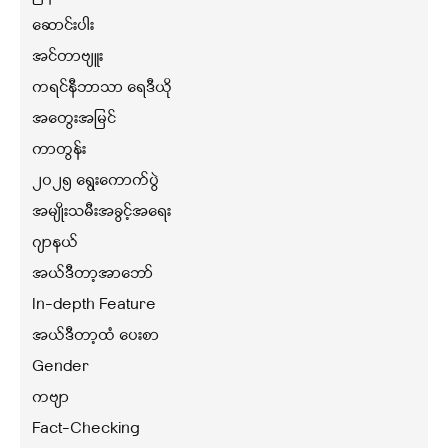
ဆောင်းပါး
အင်တာဗျူး
ကရင်နီဘာသာ ရေဒီယို
အတွေးအမြင်
ကာတွန်း
၂၀၂၅ ရွေးကောက်ပွဲ
အမျိုးသမီးအခွင့်အရေး
ဂျာနယ်
အယ်ဒီတာ့အာဘော်
In-depth Feature
အယ်ဒီတာ့ထံ ပေးစာ
Gender
ကဗျာ
Fact-Checking