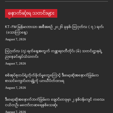
နောက်ဆုံးရ သတင်းများ
KT-FM မြန်မာဘာသာ အစီအစဉ် ၂၀၂၆ ခုနှစ်၊ ဩဂုတ်လ ( ၇ ) ရက်၊
(သောကြာနေ့)
August 7, 2026
ဩဂုတ်လ (၇) ရက်နေ့အတွက် ကန္တာရဝတီတိုင်း (မ်) သတင်းဌာနရဲ့
ညနေခင်းရုပ်သံသတင်း
August 7, 2026
စစ်အုပ်စုတပ်ရဲ့တိုက်ခိုက်မှုတွေကြောင့် ဒီးမော့ဆိုအနောက်ခြမ်းက
စာသင်ကျောင်းတချို့ကို ယာယီပိတ်ထားရ
August 7, 2026
ဒီးမော့ဆိုအနောက်ဘက်ခြမ်းက ချောင်းတခုမှာ ၂ နှစ်ဝန်းကျင် ကလေး
ငယ်တဦး မတော်တဆရေနစ်သေဆုံး
August 7, 2026