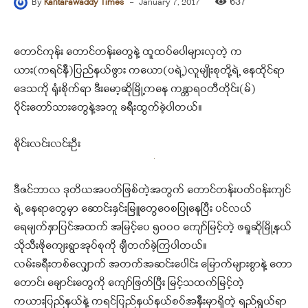
-
637
By
Kantarawaddy Times
January 7, 2017
တောင်ကုန်း တောင်တန်းတွေနဲ့ ထူထပ်ပေါများလှတဲ့ က
ယား(ကရင်နီ)ပြည်နယ်ဖွား ကယော(ပရဲ့)လူမျိုးစုတို့ရဲ့ နေထိုင်ရာ
ဒေသကို ရုံးစိုက်ရာ ဒီးမော့ဆိုမြို့ကနေ ကန္တာရဝတီတိုင်း(မ်)
ဝိုင်းတော်သားတွေနဲ့အတူ ခရီးထွက်ခဲ့ပါတယ်။
စိုင်းလင်းလင်းဦး
ဒီဇင်ဘာလ ဒုတိယအပတ်ဖြစ်တဲ့အတွက် တောင်တန်းပတ်ဝန်းကျင်
ရဲ့ နေရာတွေမှာ ဆောင်းနှင်းမြူတွေဝေစပြုနေပြီး ပင်လယ်
ရေမျက်နှာပြင်အထက် အမြင့်ပေ ၅၀၀ဝ ကျော်မြင့်တဲ့ ဖရူဆိုမြို့နယ်
သိုသီးဖိုကျေးရွာအုပ်စုကို ချီတက်ခဲ့ကြပါတယ်။
လမ်းခရီးတစ်လျှောက် အတက်အဆင်းပေါင်း မြောက်များစွာနဲ့ တော
တောင်၊ ချောင်းတွေကို ကျော်ဖြတ်ပြီး မြင့်သထက်မြင့်တဲ့
ကယားပြည်နယ်နဲ့ ကရင်ပြည်နယ်နယ်စပ်အနီးမှာရှိတဲ့ ရည်ရွယ်ရာ