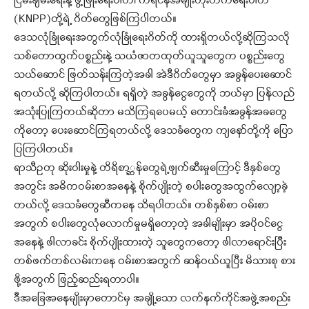
ငြိမ်းချမ်းရေးနဲ့ ဖွံ့ဖြိုးရေးပါတီ၊ ကရင်နီအမျိုးတိုးတက်ရေးပါတီ
(KNPP)တို့ရဲ့ ဂိတ်တွေဖြစ်ကြပါတယ်။
ဒေသလုံခြုံရေးအတွက်လုံခြုံရေးဂိတ်ကို ထားရှိတယ်လို့ဆိုကြသလို
သစ်တောထွက်ပစ္စည်းနဲ့ သယံဇာတထုတ်ယူသူတွေက ပစ္စည်းတွေ
သယ်ဆောင် ဖြတ်သန်းကြတဲ့အခါ အဲဒီဂိတ်တွေမှာ အခွန်ပေးဆောင်
ရတယ်လို့ ဆိုကြပါတယ်။ ရရှိတဲ့ အခွန်ငွေတွေကို ဘယ်မှာ ပြန်လည်
အသုံးပြုကြတယ်ဆိုတာ မသိကြရပေမယ့် တောင်းခံအခွန်အခတွေ
ကိုတော့ ပေးဆောင်ကြရတယ်လို့ ဒေသခံတွေက ကျနော်တို့ကို ပြော
ပြကြပါတယ်။
ရာသီဥတု ဆိုးဝါးမှုနဲ့ တိရိစာ္ဆန်တွေရဲ့ဖျက်ဆီးမှုကြောင့် ဒီနှစ်တွေ
အတွင်း အဓိကဝမ်းစာအနေနဲ့ စိုက်ပျိုးတဲ့ စပါးတွေအထွက်လျော့ခဲ့
တယ်လို့ ဒေသခံတွေဆီကနေ သိရပါတယ်။ တစ်နှစ်စာ ဝမ်းစာ
အတွက် စပါးတွေလုံလောက်မှုမရှိတော့တဲ့ အခါမျိုးမှာ အပိုဝင်ငွေ
အနေနဲ့ ဖါလာခင်း စိုက်ပျိုးထားတဲ့ သူတွေကတော့ ဖါလာရောင်းပြီး
တစ်ဖက်တစ်လမ်းကနေ ဝမ်းစာအတွက် ဆန်ဝယ်ယူပြီး မိသားစု စား
ဖို့အတွက် ဖြည့်ဆည်းရတာပါ။
ဒီအခြေအနေမျိုးမှာတောင်မှ အချို့သော လက်နက်ကိုင်အဖွဲ့အစည်း