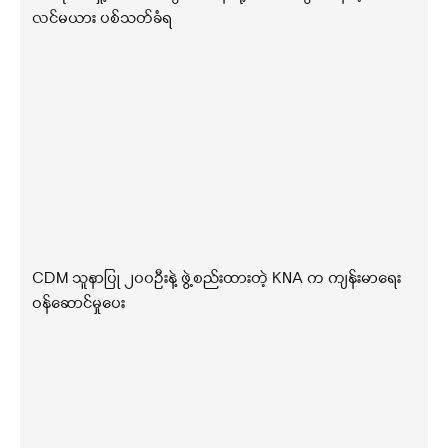
လင်မယား ပစ်သတ်ခံရ
CDM သူနာပြု ၂၀၀ဦးနဲ့ ဖွဲ့စည်းထားတဲ့ KNA က ကျန်းမာရေး
ဝန်ဆောင်မှုပေး