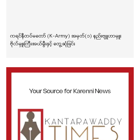
ကရင်နီတပ်မတော် (K-Army) အမှတ်(၁) နည်းဗျူဟာမှူး
ဗိုလ်မှူးကြီးအယ်မွီးနှင့် တွေ့ဆုံခြင်း