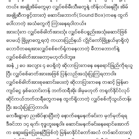
တယ်။ အချို့အိမ်တွေမှာ လျှပ်စစ်မီးသီးတွေနဲ့ ထိန်လင်းနေပြီး အိမ်
အချို့ဆီကဖွင့်ထားတဲ့ ဆောင်းဘောက်(Sound Box)ကနေ ထွက်
ပေါ်လာတဲ့ အသံတွေကို ကြားနေရပါတယ်။
အားလုံးက လျှပ်စစ်ဓါတ်အားသုံး လျှပ်စစ်ပစ္စည်းအသုံးဆောင်ဖြစ်
ပေမယ့် မြို့မှာတွေ့ရတဲ့ ကယားပြည်နယ် လွိုင်ကော်မြို့နယ်မှာရှိတဲ့
လောပိတရေအားလျှပ်စစ်စက်ရုံကနေလာတဲ့ မီတာဘောက်နဲ့
လျှပ်စစ်ဓါတ်အားတော့မဟုတ်ပါဘူး။
အနံ ၂ ပေ အလျား ၄ ပေရှိတဲ့ ဆိုလာပြားကနေ နေရောင်ခြည်ကိုရယူ
ပြီး လျှပ်စစ်ဓာတ်အားအဖြစ် ပြန်လည်အသုံးပြုကြရတာပါ။
လျှပ်စစ်ဓါတ်အားစုဆောင်းပေးတဲ့ ဆိုလာပြားကနေ တဆင့် မြန်မာ
ကျပ်ငွေ နှစ်သောင်းတန် ဘက်ထရီအိုး ဒါမှမဟုတ် တရုတ်နိုင်ငံလုပ်
ဆိုင်ကယ်ဘက်ထရီတွေကနေ ထွက်ရှိလာတဲ့ လျှပ်စစ်ကိုသွယ်တန်း
ပြီး အသုံးပြုကြတာပါ။
ကေခီးရွာမှာ ညအိပ်နားပြီးတဲ့ နောက်နေ့မနက်ခင်းက မှတ်မှတ်ရရ
ဒီဇင်ဘာ ၁၄ ရက်၊ ဗုဒ္ဓဟူးနေ့ပါ။ ဆောင်းမနက်ခင်းနေရောင်အောက်
က ဆွေးမြေ့စပြုနေပြီဖြစ်တဲ့ မြန်မာနိုင်ငံတော်အလံ တပ်ဆင်ထားတဲ့