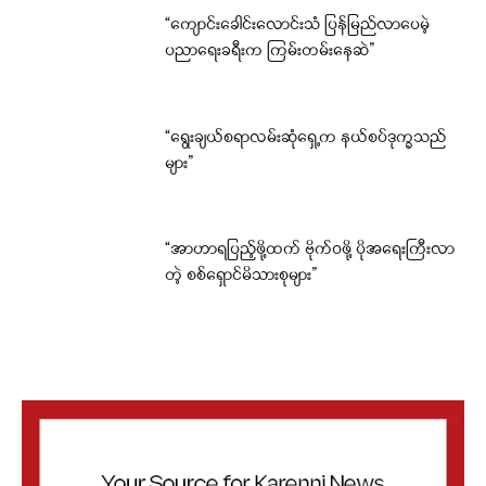
“ကျောင်းခေါင်းလောင်းသံ ပြန်မြည်လာပေမဲ့
ပညာရေးခရီးက ကြမ်းတမ်းနေဆဲ”
“ရွေးချယ်စရာလမ်းဆုံရှေ့က နယ်စပ်ဒုက္ခသည်
များ”
“အာဟာရပြည့်ဖို့ထက် ဗိုက်ဝဖို့ ပိုအရေးကြီးလာ
တဲ့ စစ်ရှောင်မိသားစုများ”