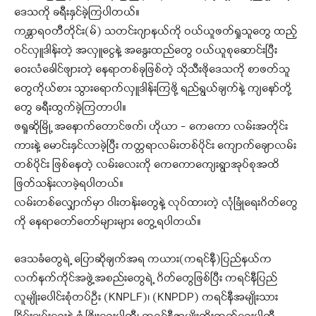
ဒေသကို ခရီးနှင်ခဲ့ကြပါတယ်။
ကန္တာရဝတီတိုင်း(မ်) သတင်းဂျာနယ်ကို ဝယ်ယူဖတ်ရှုသူတွေ ထည့်
ဝင်လှူဒါန်းတဲ့ အလှူငွေနဲ့ အနွေးထည်တွေ ဝယ်ယူစုဆောင်းပြီး
ဝေးလံခေါင်ဖျားတဲ့ နေရာတစ်ခုဖြစ်တဲ့ သိုသီးဖိုဒေသကို စာဖတ်သူ
တွေကိုယ်စား သွားရောက်လှူဒါန်းကြဖို့ ရည်ရွယ်ချက်နဲ့ ကျနော်တို့
တွေ ခရီးထွက်ခဲ့ကြတာပါ။
ဖရူဆိုမြို့ အနောက်တောင်ဖက်၊ ဟိုယာ – ကေကော လမ်းအတိုင်း
ကားနဲ့ မောင်းနှင်လာခဲ့ပြီး ကတ္တရာလမ်းတစ်ပိုင်း ကျောက်ချောလမ်း
တစ်ပိုင်း ဖြစ်နေတဲ့ လမ်းလေးကို ကေကောကျေးရွာအုပ်စုအထိ
ဖြတ်သန်းလာခဲ့ရပါတယ်။
လမ်းတစ်လျှောက်မှာ ဝါးတန်းတွေနဲ့ လုပ်ထားတဲ့ လုံခြုံရေးဂိတ်တွေ
ကို နေရာတော်တော်များများ တွေ့ရပါတယ်။
ဒေသခံတွေရဲ့ ပြောဆိုချက်အရ ကယား(ကရင်နီ)ပြည်နယ်က
လက်နက်ကိုင်အဖွဲ့အစည်းတွေရဲ့ ဂိတ်တွေဖြစ်ပြီး ကရင်နီပြည်
လူမျိုးပေါင်းစုံတပ်ဦး (KNPLF)၊ (KNPDP) ကရင်နီအမျိုးသား