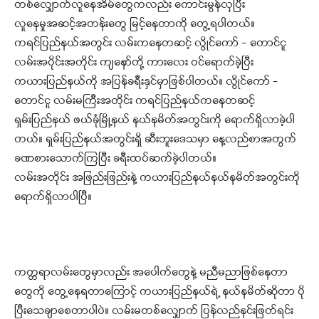
တစ်လျှောက်လူနေအိမ်တွေကလည်း ကောင်းမွန်လှပြီး
လူနေမှုအဆင့်အတန်းတွေ မြင့်နေတာကို တွေ့ရပါတယ်။
ကရင်ပြည်နယ်အတွင်း လမ်းကနေတဆင့် လွိုင်ကော် – တောင်ငူ
လမ်းအပိုင်းအတိုင်း ကျနော်တို့ ကားလေး ဝင်ရောက်ခဲ့ပြီး
ကယားပြည်နယ်ကို အပြန်ခရီးနှင်မှာဖြစ်ပါတယ်။ လွိုင်ကော် –
တောင်ငူ လမ်းမကြီးအတိုင်း ကရင်ပြည်နယ်ကနေတဆင့်
ရှမ်းပြည်နယ် ဖယ်ခုံမြို့နယ် နယ်နမိတ်အတွင်းကို ရောက်ရှိလာခဲ့ပါ
တယ်။ ရှမ်းပြည်နယ်အတွင်းရှိ ဆီးဘူးဒေသမှာ နေ့လည်စာအတွက်
ခဏစားသောက်ကြပြီး ခရီးထပ်ဆက်ခဲ့ပါတယ်။
လမ်းအတိုင်း အဖြည်းဖြည်းနဲ့ ကယားပြည်နယ်နယ်နမိတ်အတွင်းကို
ရောက်ရှိလာပါပြီ။
ကတ္တရာလမ်းတွေမှာလည်း အပေါက်တွေနဲ့ မညီမညာဖြစ်နေတာ
တွေကို တွေ့နေရတာကြောင့် ကယားပြည်နယ်ရဲ့ နယ်နမိတ်ဆိုတာ ပို
ပြီးသေချာစေတာပါပဲ။ လမ်းမတစ်လျှောက် ပြန်လည်နင်းဖြတ်ရင်း