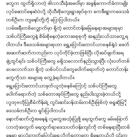
တွေက ထွက်ရှိလာတဲ့ ဖါလာသီးနှံအပေါ်မှာ အခွန်ကောက်ခံတာမျိုး
လုပ်ဆောင်နေဆဲပဲလို့ သိုသီးဖိုကျေးရွာအုပ်စုက ကေခီးရွာကဒေသခံ
တစ်ဦးက ကျနော်တို့ကို ပြောပြပါတယ်။
လမ်းခရီးတစ်လျှောက်မှာ ရှိတဲ့ တောင်တန်းမြေနေရာအများစုမှာ
သစ်ပင်ကြီးတွေနဲ့ စိမ်းစိုနေတဲ့တောအစုစုကို အနည်းငယ်သာတွေ့ရ
ပါတယ်။ ဒီဒေသခံအများစုဟာ ရွှေ့ပြောင်းတောင်ယာစနစ်နဲ့ပဲ ခေတ်
အဆက်ဆက်ကတည်းက လုပ်ကိုင်ခဲ့တာဖြစ်ပြီး လိုအပ်ချက်အရ
ချဲ့ထွင်ရင်း သစ်ပင်ကြီးတွေ မရှိသလောက်နည်းသွားပြီး လုံးပတ်တစ်
ပေလောက်သာ ရှိတဲ့ သစ်ပင်ငယ်တွေပေါက်ရောက်တဲ့ တောင်တန်း
တွေကိုသာ အများစု တွေ့ခဲ့ရပါတယ်။
ရွေ့ပြောင်းတောင်ယာခုတ်ယူတဲ့စနစ်ကြောင့် သစ်ပင်ကြီးတွေ
ပေါက်ရောက်တဲ့ သစ်တောအုပ်ကြီးတွေ နည်းပါးသွားခဲ့တယ်လို့
လူထုဗဟိုပြုစီမံကိန်းရဲ့ ကွင်းဆင်းဝန်ထမ်းတစ်ဦးဖြစ်တဲ့ ဖရူဆိုမြ်ို့
ဒေသခံတစ်ဦးက ရှင်းပြပါတယ်။
နောက်ဆက်တွဲအနေနဲ့ လူတွေအသုံးပြုဖို့ ရေထွက်တွေ ခမ်းခြောက်
လာတဲ့အတွက် ရေထွက်ရာဒေသပတ်ဝန်းကျင်ကို တစ်နေရာပြီးတစ်
နေရာ ရွာလုံးကျွတ်ပြောင်းရွေ့လိုက်ရတာတွေ ရှိနေတယ်လို့ ၎င်းက