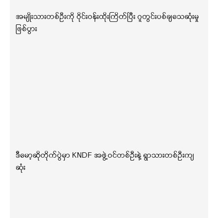
အမျိုးသားတစ်ဦးကို ဝိုင်းဝန်းထိုးကြိတ်ပြီး ဂူတွင်းပစ်ချသေဆုံးမှု
ဖြစ်ပွား
ဒီမော့ဆိုတိုက်ပွဲမှာ KNDF အဖွဲ့ဝင်တစ်ဦးနဲ့ ရွာသားတစ်ဦးကျ
ဆုံး