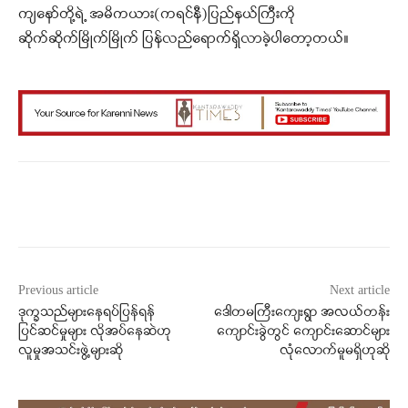
ကျနော်တို့ရဲ့ အမိကယား(ကရင်နီ)ပြည်နယ်ကြီးကို
ဆိုက်ဆိုက်မြိုက်မြိုက် ပြန်လည်ရောက်ရှိလာခဲ့ပါတော့တယ်။
Facebook
X
WhatsApp
Previous article
Next article
ဒုက္ခသည်များနေရပ်ပြန်ရန်
ဒေါတမကြီးကျေးရွာ အလယ်တန်း
ပြင်ဆင်မှုများ လိုအပ်နေဆဲဟု
ကျောင်းခွဲတွင် ကျောင်းဆောင်များ
လူမှုအသင်းဖွဲ့များဆို
လုံလောက်မူမရှိဟုဆို