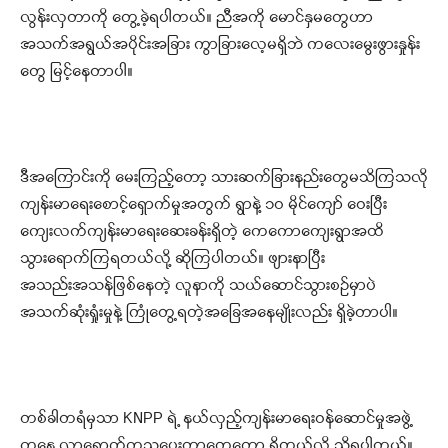
လွန်းလှတာကို တွေ့ခဲ့ရပါတယ်။ ညီအကို မောင်နှမတွေဟာ
အသက်အရွယ်အပိုင်းအခြား ကွာခြားလေ့မရှိဘဲ ကလေးမွေးဖွားနှုန်း
တွေ မြင့်နေတာပါ။
ဒီအကြောင်းကို မေးကြည့်တော့ သားဆက်ခြားနည်းတွေမသိကြသလို
ကျန်းမာရေးစောင့်ရှောက်မှုအတွက် ရွာနဲ့ ၁ဝ မိုင်ကျော် ဝေးပြီး
ကျေးလက်ကျန်းမာရေးဆေးခန်းရှိတဲ့ ကေကောကျေးရွာအထိ
သွားရောက်ကြရတယ်လို့ ဆိုကြပါတယ်။ ဖျားနာပြီး
အသည်းအသန်ဖြစ်နေတဲ့ လူနာကို သယ်ဆောင်သွားစဉ်မှာပဲ
အသက်ဆုံးရှုံးမှုနဲ့ ကြုံတွေ့ရတဲ့အခြေအနေမျိုးလည်း ရှိခဲ့တာပါ။
တစ်ခါတရံမှသာ KNPP ရဲ့ နယ်လှည့်ကျန်းမာရေးဝန်ဆောင်မှုအဖွဲ့
ကနေ လာရောက်ကုသပေးတာတွေတော့ ရှိတယ်လို့ သိရပါတယ်။