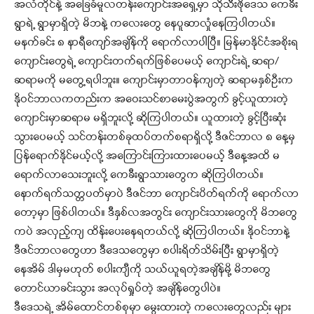
အလံတိုင်နဲ့ အခြေခံမူလတန်းကျောင်းအရှေ့မှာ သိုသီးဖိုဒေသ ကေခီး
ရွာရဲ့ ရွာမှာရှိတဲ့ မိဘနဲ့ ကလေးတွေ နေပူဆာလှုံနေကြပါတယ်။
မနက်ခင်း ၈ နာရီကျော်အချိန်ကို ရောက်လာပါပြီ။ မြန်မာနိုင်ငံအစိုးရ
ကျောင်းတွေရဲ့ ကျောင်းတက်ရက်ဖြစ်ပေမယ့် ကျောင်းရဲ့ ဆရာ/
ဆရာမကို မတွေ့ရပါဘူး။ ကျောင်းမှာတာဝန်ကျတဲ့ ဆရာမနှစ်ဦးက
နိုဝင်ဘာလကတည်းက အဝေးသင်စာမေးပွဲအတွက် ခွင့်ယူထားတဲ့
ကျောင်းမှာဆရာမ မရှိဘူးလို့ ဆိုကြပါတယ်။ ယူထားတဲ့ ခွင့်ပြီးဆုံး
သွားပေမယ့် သင်တန်းတစ်ခုထပ်တက်စရာရှိလို့ ဒီဇင်ဘာလ ၈ နေ့မှ
ပြန်ရောက်နိုင်မယ့်လို့ အကြောင်းကြားထားပေမယ့် ဒီနေ့အထိ မ
ရောက်လာသေးဘူးလို့ ကေခီးရွာသားတွေက ဆိုကြပါတယ်။
နောက်ရက်သတ္တပတ်မှာပဲ ဒီဇင်ဘာ ကျောင်းပိတ်ရက်ကို ရောက်လာ
တော့မှာ ဖြစ်ပါတယ်။ ဒီနှစ်လအတွင်း ကျောင်းသားတွေကို မိဘတွေ
ကပဲ အလှည့်ကျ ထိန်းပေးနေရတယ်လို့ ဆိုကြပါတယ်။ နိုဝင်ဘာနဲ့
ဒီဇင်ဘာလတွေဟာ ဒီဒေသတွေမှာ စပါးရိတ်သိမ်းပြီး ရွာမှာရှိတဲ့
နေအိမ် ဒါမှမဟုတ် စပါးကျီကို သယ်ယူရတဲ့အချိန်မို့ မိဘတွေ
တောင်ယာခင်းသွား အလုပ်ရှုပ်တဲ့ အချိန်တွေပါပဲ။
ဒီဒေသရဲ့ အိမ်ထောင်တစ်စုမှာ မွေးထားတဲ့ ကလေးတွေလည်း များ