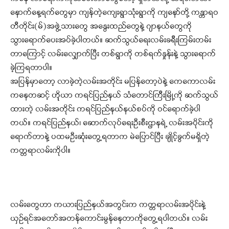
နောက်နေ့ရက်တွေမှာ ကျန်တဲ့ကျေးရွာသုံးရွာကို ကျနော်တို့ ကန္တာရဝ
တီတိုင်း(မ်)အဖွဲ့သားတွေ အနွေးထည်တွေနဲ့ ဂျာနယ်တွေကို
သွားရောက်ပေးအပ်ခဲ့ပါတယ်။ ဆက်သွယ်ရေးလမ်းခရီးကြမ်းတမ်း
တာကြောင့် လမ်းလျှောက်ပြီး တစ်ရွာကို တစ်ရက်နှုန်းနဲ့ သွားရောက်
ခဲ့ကြရတာပါ။
အပြန်မှာတော့ လာခဲ့တဲ့လမ်းအတိုင်း မပြန်တော့ပဲနဲ့ ကေကောလမ်း
ကနေတဆင့် ဟိုုယာ ကရင်ပြည်နယ် သံတောင်ကြီးမြို့ကို ဆက်သွယ်
ထားတဲ့ လမ်းအတိုင်း ကရင်ပြည်နယ်နယ်စပ်ကို ဝင်ရောက်ခဲ့ပါ
တယ်။ ကရင်ပြည်နယ်၊ ဆောက်လုပ်ရေးဦးစီးဌာနရဲ့ လမ်းအပိုင်းကို
ရောက်တာနဲ့ ပထမဦးဆုံးတွေ့ရတာက မဲပြောင်ပြီး ချိုင့်ခွက်မရှိတဲ့
ကတ္တရာလမ်းကိုပါ။
လမ်းတွေဟာ ကယားပြည်နယ်အတွင်းက ကတ္တရာလမ်းအပိုင်းနဲ့
ယှဉ်ရင်အတော်အတန်ကောင်းမွန်နေတာကိုတွေ့ရပါတယ်။ လမ်း