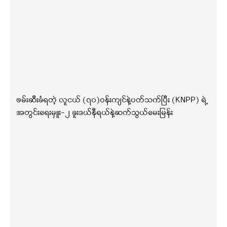
ဖမ်းဆီးခံရတဲ့ လူငယ် (၇၀)ဝန်းကျင်နဲ့ပတ်သက်ပြီး (KNPP) ရဲ့
အတွင်းရေးမှူး-၂ ခူးဒယ်နီရယ်နဲ့ဆက်သွယ်မေးမြန်း