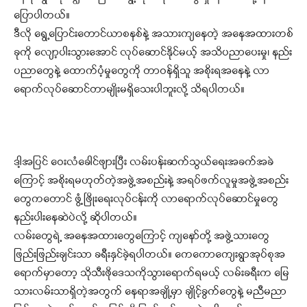
ပြောပါတယ်။
ဒီလို ရွေ့ပြောင်းတောင်ယာစနစ်နဲ့ အသားကျနေတဲ့ အနေအထားတစ်
ခုကို လျော့ပါးသွားအောင် လုပ်ဆောင်နိုင်မယ့် အသိပညာပေးမှု၊ နည်း
ပညာတွေနဲ့ ထောက်ပံ့မှုတွေကို တာဝန်ရှိသူ အစိုးရအနေနဲ့ လာ
ရောက်လုပ်ဆောင်တာမျိုးမရှိသေးပါဘူးလို့ သိရပါတယ်။
ဒါ့အပြင် ဝေးလံခေါင်ဖျားပြီး လမ်းပန်းဆက်သွယ်ရေးအခက်အခဲ
ကြောင့် အစိုးရမဟုတ်တဲ့အဖွဲ့အစည်းနဲ့ အရပ်ဖက်လူမှုအဖွဲ့အစည်း
တွေကတောင် ဖွံ့ဖြိုးရေးလုပ်ငန်းကို လာရောက်လုပ်ဆောင်မှုတွေ
နည်းပါးနေဆဲပဲလို့ ဆိုပါတယ်။
လမ်းတွေရဲ့ အနေအထားတွေကြောင့် ကျနော်တို့ အဖွဲ့သားတွေ
ဖြည်းဖြည်းချင်းသာ ခရီးနှင်ခဲ့ရပါတယ်။ ကေကောကျေးရွာအုပ်စုအ
ရောက်မှာတော့ သိုသီးဖိုဒေသကိုသွားရောက်ရမယ့် လမ်းခရီးက မြေ
သားလမ်းသာရှိတဲ့အတွက် နေရာအချို့မှာ ချိုင့်ခွက်တွေနဲ့ မညီမညာ