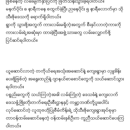
ဖြစ်နေတဲ့ လမ်းမျက်နှာပြင်ကို ဖြတ်သန်းသွားခဲ့ရပါတယ်။
မနက်ပိုင်း ၈ နာရီကနေ စထွက်ခဲ့ပြီး ညနေပိုင်း ၅ နာရီလောက်မှာ သို
သီးဖိုဒေသကို ရောက်ရှိပါတယ်။
ရွာကို သွားဖို့အတွက် ကားလမ်းမရှိတဲ့အတွက် စီးနှင်လာတဲ့ကားကို
ကားလမ်းရဲ့အဆုံးမှာ ထားခဲ့ပြီးအဖွဲ့သားတွေ လမ်းလျှောက်ဖို့
ပြင်ဆင်ရပါတယ်။
ယူဆောင်လာတဲ့ တကိုယ်ရေအသုံးအဆောင်နဲ့ ကျေးရွာမှာ လှူဒါန်း
ပေးဖို့ဖြစ်တဲ့ အနွေးထည်နဲ့ ဂျာနယ်စာစောင်တွေကို သယ်ဆောင်သွား
ရပါတယ်။
ပစ္စည်းတွေကို သယ်ကြတဲ့အခါ လမ်းကြုံတဲ့ ဒေသခံနဲ့ ကျေးလက်
ဒေသဖွံ့ဖြိုးတိုးတက်ရေးဦးစီးဌာနနှင့် ကမ္ဘာ့ဘဏ်တို့ပူးပေါင်း
လုပ်ဆောင်တဲ့ လူထုဗဟိုပြုစီမံကိန်းရဲ့ သိုသီးဖိုကျေးရွာအုပ်စုမှာ
တာဝန်ထမ်းဆောင်နေတဲ့ ဝန်ထမ်းနှစ်ဦးက ကူညီသယ်ဆောင်ပေးကြ
ပါတယ်။