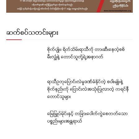
ဆက်စပ်သတင်းများ
စိုက်ပျိုး၊ ရိတ်သိမ်းရာသီကို တားဆီးနေတဲ့စစ်
မီးလျှံနဲ့ တောင်သူတို့ရဲ့အနာဂတ်
ရာသီဥတုပြောင်းလဲမှုဒဏ်ခံနိုင်တဲ့ စပါးမျိုးနဲ့
စိုက်နည်းကို ပြောင်းလဲအသုံးပြုလာတဲ့ ကရင်နီ
တောင်သူများ
မြေမြှုပ်မိုင်းနှင့် တခြားပေါက်ကွဲစေတတ်သော
ပစ္စည်းများအန္တရာယ်