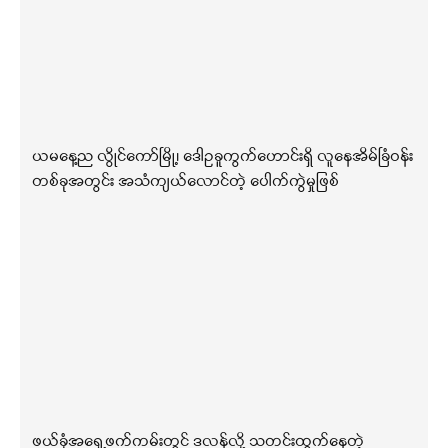
ယမနေ့ည လွိုင်ကော်မြို့၊ ဒေါဥခူကွက်ဟောင်းရှိ လူနေအိမ်ခြံဝန်း
တစ်ခုအတွင်း အသံကျယ်လောင်တဲ့ ပေါက်ကွဲမှုဖြစ်
ဖယ်ခုံအရှေ့ဖက်ကမ်းတွင် ဒလန်လို့ သတင်းထွက်နေတဲ့