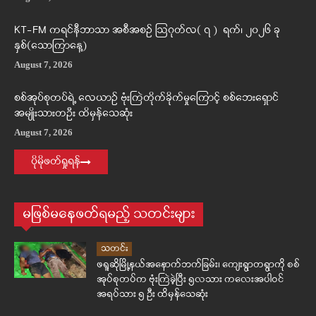
KT-FM ကရင်နီဘာသာ အစီအစဉ် ဩဂုတ်လ( ၇ ) ရက်၊ ၂၀၂၆ ခု
နှစ်(သောကြာနေ့)
August 7, 2026
စစ်အုပ်စုတပ်ရဲ့ လေယာဉ် ဗုံးကြဲတိုက်ခိုက်မှုကြောင့် စစ်ဘေးရှောင်
အမျိုးသားတဦး ထိမှန်သေဆုံး
August 7, 2026
ပိုမိုဖတ်ရှုရန်
မဖြစ်မနေဖတ်ရမည့် သတင်းများ
သတင်း
ဖရူဆိုမြို့နယ်အနောက်ဘက်ခြမ်း၊ ကျေးရွာတရွာကို စစ်
အုပ်စုတပ်က ဗုံးကြဲခဲ့ပြီး ၅လသား ကလေးအပါဝင်
အရပ်သား ၅ ဦး ထိမှန်သေဆုံး