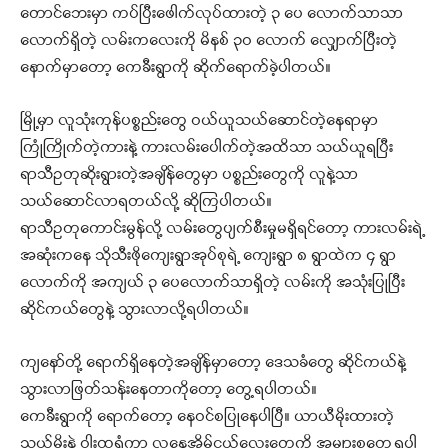
တောင်ဘေးမှာ ကပ်ပြီးဖေါက်လုပ်ထားတဲ့ ၃ ပေ လောက်သာသာ
လောက်ရှိတဲ့ လမ်းကလေးကို မိနစ် ၃ဝ လောက် လျှောက်ပြီးတဲ့
နောက်မှာတော့ ကေခီးရွာကို ဆိုက်ရောက်ခဲ့ပါတယ်။
မြို့မှာ လူသုံးကုန်ပစ္စည်းတွေ ဝယ်ယူသယ်ဆောင်တဲ့နေရာမှာ
ကြုံကြိုက်တဲ့ကားနဲ့ ကားလမ်းပေါက်တဲ့အထိသာ သယ်ယူရပြီး
ရာသီဥတုဆိုးရွားတဲ့အချိန်တွေမှာ ပစ္စည်းတွေကို လူနဲ့သာ
သယ်ဆောင်လာရတယ်လို့ ဆိုကြပါတယ်။
ရာသီဥတုကောင်းမွန်လို့ လမ်းတွေပျက်စီးမှုမရှိရင်တော့ ကားလမ်းရဲ့
အဆုံးကနေ သိုသီးဖိုကျေးရွာအုပ်စုရဲ့ ကျေးရွာ ၈ ရွာထဲက ၄ ရွာ
လောက်ကို အကျယ် ၃ ပေလောက်သာရှိတဲ့ လမ်းကို အသုံးပြုပြီး
ဆိုင်ကယ်တွေနဲ့ သွားလာလို့ရပါတယ်။
ကျနော်တို့ ရောက်ရှိနေတဲ့အချိန်မှာတော့ ဒေသခံတွေ ဆိုင်ကယ်နဲ့
သွားလာဖြတ်သန်းနေတာကိုတော့ တွေ့ရပါတယ်။
ကေခီးရွာကို ရောက်တော့ နေဝင်စပြုနေပါပြီ။ ယာယီမိုးထားတဲ့
သွယ်မိုးနဲ့ ဝါးထရံကာ လူနေအိမ်ငယ်လေးတွေကို အများစုတွေ့ရပါ