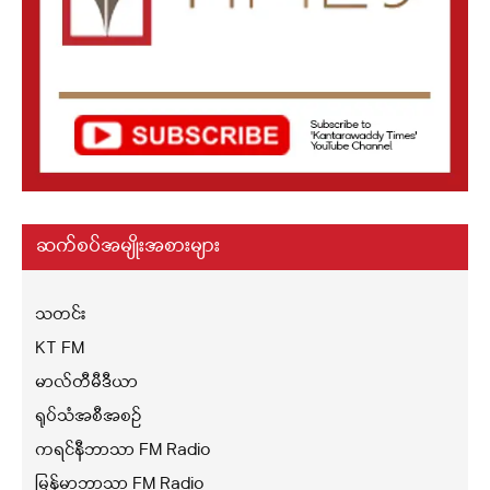
ဆက်စပ်အမျိုးအစားများ
သတင်း
KT FM
မာလ်တီမီဒီယာ
ရုပ်သံအစီအစဉ်
ကရင်နီဘာသာ FM Radio
မြန်မာဘာသာ FM Radio