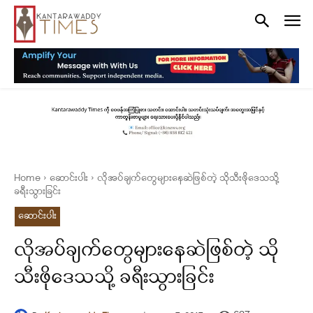
Home
ဆောင်းပါး
လိုအပ်ချက်တွေများနေဆဲဖြစ်တဲ့ သိုသီးဖိုဒေသသို့
ခရီးသွားခြင်း
ဆောင်းပါး
လိုအပ်ချက်တွေများနေဆဲဖြစ်တဲ့ သို
သီးဖိုဒေသသို့ ခရီးသွားခြင်း