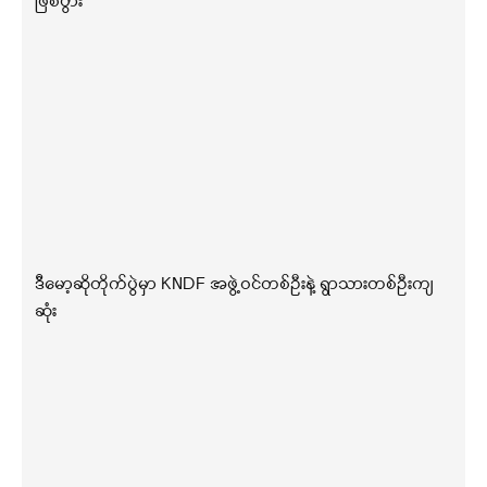
ဖြစ်ပွား
ဒီမော့ဆိုတိုက်ပွဲမှာ KNDF အဖွဲ့ဝင်တစ်ဦးနဲ့ ရွာသားတစ်ဦးကျ
ဆုံး