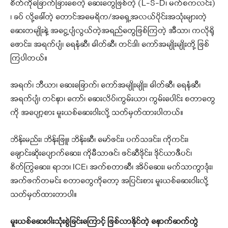
စိတ်ကိုခြောက်ခြားစေတဲ့ ဆေးတွေဖြစ်တဲ့ (L-S-D၊ မက်စကလင်း)
၊ ခပ် လို့ခေါ်တဲ့ တောင်အမေရိက/အရှေ့အလယ်ပိုင်းအသုံးများတဲ့
ဆေးတမျိုးနဲ့ အငွေ့ပျံလွယ်တဲ့အရည်တွေဖြစ်ကြတဲ့ အီသာ၊ ကလိုရို
ဖောင်း၊ အရက်ပျံ၊ ရေနံဆီ၊ ဓါတ်ဆီ၊ တင်ဒါ၊ ကော်အမျိုးမျိုးတို့ ဖြစ်
ကြပါတယ်။
အရက်၊ ဘီယာ၊ ဆေးခြောက်၊ ကော်အမျိုးမျိုး၊ ဓါတ်ဆီ၊ ရေနံဆီ၊
အရက်ပျံ၊ တင်နာ၊ ကော်၊ ဆေးလိပ်၊ကွမ်းယာ၊ ကွမ်းပေါင်း စတာတွေ
ကို အပျော့စား မူးယစ်ဆေးဝါးလို့ သတ်မှတ်ထားပါတယ်။
ဘိန်းမည်း၊ ဘိန်းဖြူ၊ ဘိန်းဆီ၊ မော်ဖင်း၊ ပက်သဒင်း၊ ကိုကင်း၊
ချောင်းဆိုးပျောက်ဆေး၊ ကိုမီသာဇင်၊ ဖင်ဆီဒိုင်း၊ ဒိုင်ယာဇီပင်၊
စိတ်ကြွဆေး၊ ရာဘ၊ ICE၊ အက်စတာဆီ၊ အိပ်ဆေး၊ မက်သာကွာဒုံး၊
အက်ဖက်တမင်း စတာတွေကိုတော့ အပြင်းစား မူးယစ်ဆေးဝါးလို့
သတ်မှတ်ထားတာပါ။
မူးယစ်ဆေးဝါးသုံးစွဲခြင်းကြောင့် ဖြစ်လာနိုင်တဲ့ နောက်ဆက်တွဲ