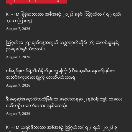
KT-FM မြန်မာဘာသာ အစီအစဉ် ၂၀၂၆ ခုနှစ်၊ ဩဂုတ်လ ( ၇ ) ရက်၊
(သောကြာနေ့)
August 7, 2026
ဩဂုတ်လ (၇) ရက်နေ့အတွက် ကန္တာရဝတီတိုင်း (မ်) သတင်းဌာနရဲ့
ညနေခင်းရုပ်သံသတင်း
August 7, 2026
စစ်အုပ်စုတပ်ရဲ့တိုက်ခိုက်မှုတွေကြောင့် ဒီးမော့ဆိုအနောက်ခြမ်းက
စာသင်ကျောင်းတချို့ကို ယာယီပိတ်ထားရ
August 7, 2026
ဒီးမော့ဆိုအနောက်ဘက်ခြမ်းက ချောင်းတခုမှာ ၂ နှစ်ဝန်းကျင် ကလေး
ငယ်တဦး မတော်တဆရေနစ်သေဆုံး
August 7, 2026
KT-FM ကရင်နီဘာသာ အစီအစဉ် ဩဂုတ်လ( ၇ ) ရက်၊ ၂၀၂၆ ခု