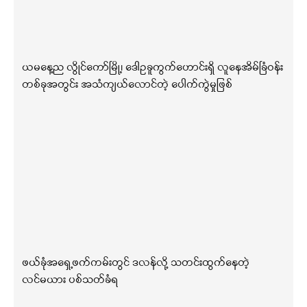
ယမနေ့ည လွိုင်ကော်မြို့၊ ဒေါဥခူကွက်ဟောင်းရှိ လူနေအိမ်ခြံဝန်း
တစ်ခုအတွင်း အသံကျယ်လောင်တဲ့ ပေါက်ကွဲမှုဖြစ်
ဖယ်ခုံအရှေ့ဖက်ကမ်းတွင် ဒလန်လို့ သတင်းထွက်နေတဲ့
လင်မယား ပစ်သတ်ခံရ