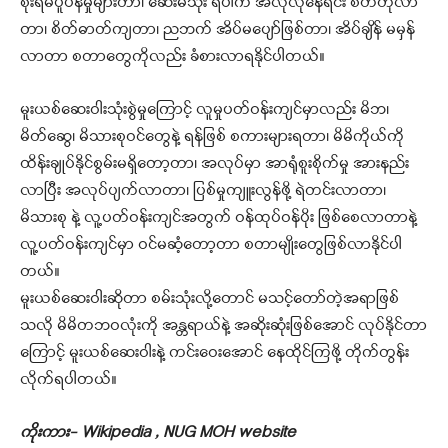
စိုးရိမ်ပူပန်မှုများတာ၊ ဆေးမသုံး ရပါက အလိုလိုနေရင်း စိတ်တိုလာ
တာ၊ စိတ်ဓာတ်ကျတာ၊ ညဘက် အိပ်မပျော်ဖြစ်တာ၊ အိပ်ချိန် မမှန်
လာတာ စတာတွေကိုလည်း ခံစားလာရနိုင်ပါတယ်။
မူးယစ်ဆေးဝါးသုံးစွဲမှုကြောင့် လူမှုပတ်ဝန်းကျင်မှာလည်း မိဘ၊
မိတ်ဆွေ၊ မိသားစုဝင်တွေနဲ့ ရန်ဖြစ် စကားများရတာ၊ မိမိကိုယ်ကို
ထိန်းချုပ်နိုင်စွမ်းမရှိတော့တာ၊ အလုပ်မှာ အာရုံစူးစိုက်မှု အားနည်း
လာပြီး အလုပ်ပျက်လာတာ၊ ပြစ်မှုကျူးလွန်ဖို့ ရဲတင်းလာတာ၊
မိသားစု နဲ့ လူ့ပတ်ဝန်းကျင်အတွက် ဝန်ထုပ်ဝန်ပိုး ဖြစ်စေလာတာနဲ့
လူ့ပတ်ဝန်းကျင်မှာ ဝင်မဆံ့တော့တာ စတာမျိုးတွေဖြစ်လာနိုင်ပါ
တယ်။
မူးယစ်ဆေးဝါးဆိုတာ စမ်းသုံးလို့တောင် မသင့်တော်တဲ့အရာဖြစ်
သလို မိမိတဘဝလုံးကို အန္တရာယ်နဲ့ အဆိုးဆုံးဖြစ်အောင် လုပ်နိုင်တာ
ကြောင့် မူးယစ်ဆေးဝါးနဲ့ ကင်းဝေးအောင် နေထိုင်ကြဖို့ တိုက်တွန်း
လိုက်ရပါတယ်။
ကိုးကား- Wikipedia , NUG MOH website