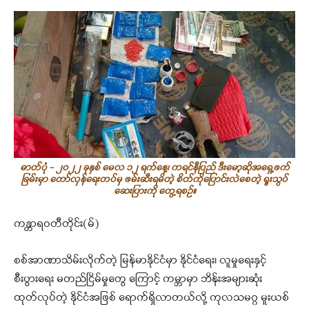
ဓာတ်ပုံ - ၂၀၂၂ ခုနှစ် မေလ ၁၂ ရက်နေ့၊ ကရင်နီပြည် ဒီးမော့ဆိုအရှေ့ဖက်
ခြမ်းမှာ တော်လှန်ရေးတပ်မှ ဖမ်းဆီးရမိတဲ့ စိတ်ကိုပြောင်းလဲစေတဲ့ ရူးသွပ်
ဆေးပြား‌ကို တွေ့ရစဉ်။
ကန္တာရဝတီတိုင်း(မ်)
စစ်အာဏာသိမ်းလိုက်တဲ့ မြန်မာနိုင်ငံမှာ နိုင်ငံရေး၊ လူမှုရေးနှင့်
စီးပွားရေး မတည်ငြိမ်မှုတွေ ကြောင့် ကမ္ဘာမှာ ဘိန်းအများဆုံး
ထုတ်လုပ်တဲ့ နိုင်ငံအဖြစ် ရောက်ရှိလာတယ်လို့ ကုလသမဂ္ဂ မူးယစ်