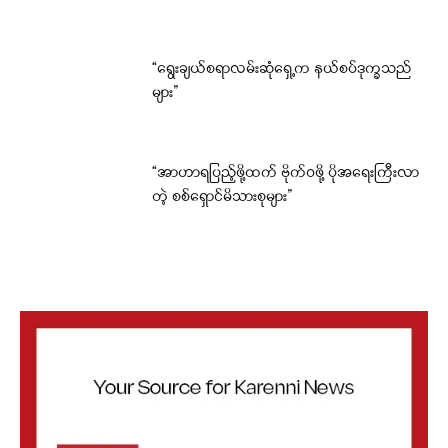
“ရွေးချယ်စရာလမ်းဆုံရှေ့က နယ်စပ်ဒုက္ခသည်
များ”
“အာဟာရပြည့်ဖို့ထက် ဗိုက်ဝဖို့ ပိုအရေးကြီးလာ
တဲ့ စစ်ရှောင်မိသားစုများ”