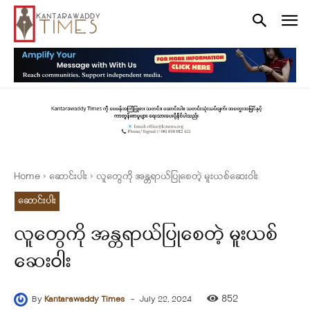
Home
ဆောင်းပါး
လူတွေကို အန္တရာယ်ပြုစေတဲ့ မူးယစ်ဆေးဝါး
ဆောင်းပါး
လူတွေကို အန္တရာယ်ပြုစေတဲ့ မူးယစ်
ဆေးဝါး
-
852
By
Kantarawaddy Times
July 22, 2024