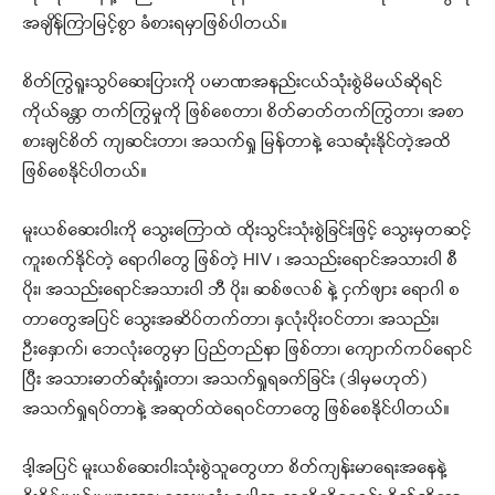
အချိန်ကြာမြင့်စွာ ခံစားရမှာဖြစ်ပါတယ်။
စိတ်ကြွရူးသွပ်ဆေးပြားကို ပမာဏအနည်းငယ်သုံးစွဲမိမယ်ဆိုရင်
ကိုယ်ခန္တာ တက်ကြွမှုကို ဖြစ်စေတာ၊ စိတ်ဓာတ်တက်ကြွတာ၊ အစာ
စားချင်စိတ် ကျဆင်းတာ၊ အသက်ရှု မြန်တာနဲ့ သေဆုံးနိုင်တဲ့အထိ
ဖြစ်စေနိုင်ပါတယ်။
မူးယစ်ဆေးဝါးကို သွေးကြောထဲ ထိုးသွင်းသုံးစွဲခြင်းဖြင့် သွေးမှတဆင့်
ကူးစက်နိုင်တဲ့ ရောဂါတွေ ဖြစ်တဲ့ HIV ၊ အသည်းရောင်အသားဝါ စီ
ပိုး၊ အသည်းရောင်အသားဝါ ဘီ ပိုး၊ ဆစ်ဖလစ် နဲ့ ငှက်ဖျား ရောဂါ စ
တာတွေအပြင် သွေးအဆိပ်တက်တာ၊ နှလုံးပိုးဝင်တာ၊ အသည်း၊
ဦးနှောက်၊ ဘေလုံးတွေမှာ ပြည်တည်နာ ဖြစ်တာ၊ ကျောက်ကပ်ရောင်
ပြီး အသားဓာတ်ဆုံးရှုံးတာ၊ အသက်ရှုရခက်ခြင်း (ဒါမှမဟုတ်)
အသက်ရှုရပ်တာနဲ့ အဆုတ်ထဲရေဝင်တာတွေ ဖြစ်စေနိုင်ပါတယ်။
ဒါ့အပြင် မူးယစ်ဆေးဝါးသုံးစွဲသူတွေဟာ စိတ်ကျန်းမာရေးအနေနဲ့