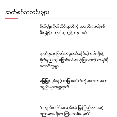
ဆက်စပ်သတင်းများ
စိုက်ပျိုး၊ ရိတ်သိမ်းရာသီကို တားဆီးနေတဲ့စစ်
မီးလျှံနဲ့ တောင်သူတို့ရဲ့အနာဂတ်
ရာသီဥတုပြောင်းလဲမှုဒဏ်ခံနိုင်တဲ့ စပါးမျိုးနဲ့
စိုက်နည်းကို ပြောင်းလဲအသုံးပြုလာတဲ့ ကရင်နီ
တောင်သူများ
မြေမြှုပ်မိုင်းနှင့် တခြားပေါက်ကွဲစေတတ်သော
ပစ္စည်းများအန္တရာယ်
“ကျောင်းခေါင်းလောင်းသံ ပြန်မြည်လာပေမဲ့
ပညာရေးခရီးက ကြမ်းတမ်းနေဆဲ”