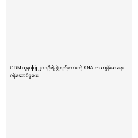
CDM သူနာပြု ၂၀၀ဦးနဲ့ ဖွဲ့စည်းထားတဲ့ KNA က ကျန်းမာရေး
ဝန်ဆောင်မှုပေး