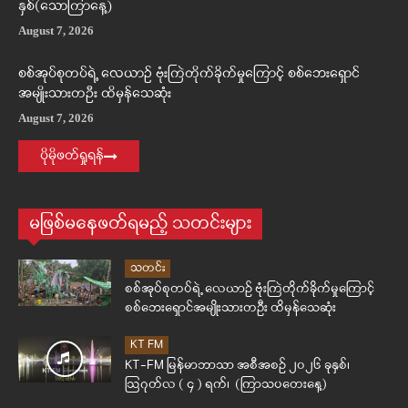
နှစ်(သောကြာနေ့)
August 7, 2026
စစ်အုပ်စုတပ်ရဲ့ လေယာဉ် ဗုံးကြဲတိုက်ခိုက်မှုကြောင့် စစ်ဘေးရှောင်
အမျိုးသားတဦး ထိမှန်သေဆုံး
August 7, 2026
ပိုမိုဖတ်ရှုရန်
မဖြစ်မနေဖတ်ရမည့် သတင်းများ
သတင်း
စစ်အုပ်စုတပ်ရဲ့ လေယာဉ် ဗုံးကြဲတိုက်ခိုက်မှုကြောင့်
စစ်ဘေးရှောင်အမျိုးသားတဦး ထိမှန်သေဆုံး
KT FM
KT-FM မြန်မာဘာသာ အစီအစဉ် ၂၀၂၆ ခုနှစ်၊
ဩဂုတ်လ ( ၄ ) ရက်၊ (ကြာသပတေးနေ့)