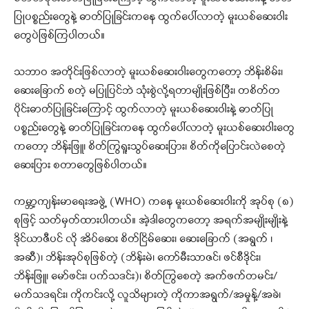
ပြုပစ္စည်းတွေနဲ့ ဓာတ်ပြုခြင်းကနေ ထွက်ပေါ်လာတဲ့ မူးယစ်ဆေးဝါး
တွေပဲဖြစ်ကြပါတယ်။
သဘာဝ အတိုင်းဖြစ်လာတဲ့ မူးယစ်ဆေးဝါးတွေကတော့ ဘိန်းစိမ်း၊
ဆေးခြောက် စတဲ့ မပြုပြင်ဘဲ သုံးစွဲလို့ရတာမျိုးဖြစ်ပြီး၊ တစိတ်တ
ပိုင်းဓာတ်ပြုခြင်းကြောင့် ထွက်လာတဲ့ မူးယစ်ဆေးဝါးနဲ့ ဓာတ်ပြု
ပစ္စည်းတွေနဲ့ ဓာတ်ပြုခြင်းကနေ ထွက်ပေါ်လာတဲ့ မူးယစ်ဆေးဝါးတွေ
ကတော့ ဘိန်းဖြူ၊ စိတ်ကြွရူးသွပ်ဆေးပြား၊ စိတ်ကိုပြောင်းလဲစေတဲ့
ဆေးပြား စတာတွေဖြစ်ပါတယ်။
ကမ္ဘာ့ကျန်းမာရေးအဖွဲ့ (WHO) ကနေ မူးယစ်ဆေးဝါးကို အုပ်စု (၈)
စုဖြင့် သတ်မှတ်ထားပါတယ်။ အဲ့ဒါတွေကတော့ အရက်အမျိုးမျိုးနဲ့
ဒိုင်ယာဇီပင် လို အိပ်ဆေး စိတ်ငြိမ်ဆေး၊ ဆေးခြောက် (အရွက် ၊
အဆီ)၊ ဘိန်းအုပ်စုဖြစ်တဲ့ (ဘိန်းမဲ၊ ကော်မီးသာဇင်၊ ဖင်စီဒိုင်း၊
ဘိန်းဖြူ၊ မော်ဖင်း၊ ပက်သဒင်း)၊ စိတ်ကြွစေတဲ့ အက်ဖက်တမင်း/
မက်သဒရင်း၊ ကိုကင်းလို့ လူသိများတဲ့ ကိုကာအရွက်/အမှုန့်/အခဲ၊