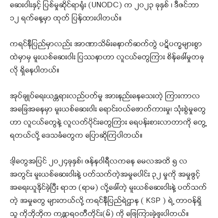
ဆေးဝါးနှင့် ပြစ်မှုဆိုင်ရာရုံး (UNODC) က ၂၀၂၃ ခုနှစ် ၊ ဒီဇင်ဘာ
၁၂ ရက်နေ့မှာ ထုတ် ပြန်ထားပါတယ်။
ကရင်နီပြည်မှာလည်း အာဏာသိမ်းနောက်ဆက်တွဲ ပဋိပက္ခများစွာ
ထဲမှာမှ မူးယစ်ဆေးဝါး ပြဿနာဟာ လူငယ်တွေကြား စိန်ခေါ်မှုတခု
လို ရှိနေပါတယ်။
အုပ်ချုပ်ရေးယန္တရားလည်ပတ်မှု အားနည်းနေသေးတဲ့ ကြားကာလ
အခြေအနေမှာ မူးယစ်ဆေးဝါး ရောင်းဝယ်ဖောက်ကားမှု၊ သုံးစွဲမှုတွေ
ဟာ လူငယ်တွေနဲ့ လူလတ်ပိုင်းတွေကြား ရေပန်းစားလာတာကို တွေ့
ရတယ်လို့ ဒေသခံတွေက ပြောဆိုကြပါတယ်။
ဒါ့တွေအပြင် ၂၀၂၄ခုနှစ်၊ ဇန်နဝါရီလကနေ မေလအထိ ၅ လ
အတွင်း မူးယစ်ဆေးဝါးနဲ့ ပတ်သက်တဲ့အမှုပေါင်း ၃၂ မှုကို အမှုဖွင့်
အရေးယူနိုင်ခဲ့ပြီး ရာဘ (ရာမ) လို့ခေါ်တဲ့ မူးယစ်ဆေးဝါးနဲ့ ပတ်သက်
တဲ့ အမှုတွေ များတယ်လို့ ကရင်နီပြည်ရဲဌာန ( KSP ) ရဲ့ တာဝန်ရှိ
သူ ကိုဘိုဘိုက ကန္တာရဝတီတိုင်း(မ်) ကို ဖြေကြားခဲ့ဖူးပါတယ်။