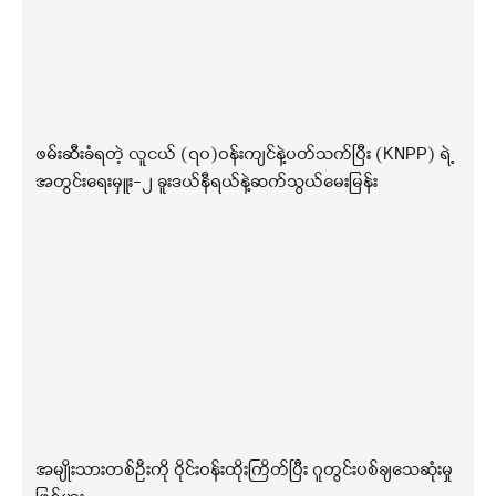
ဖမ်းဆီးခံရတဲ့ လူငယ် (၇၀)ဝန်းကျင်နဲ့ပတ်သက်ပြီး (KNPP) ရဲ့
အတွင်းရေးမှူး-၂ ခူးဒယ်နီရယ်နဲ့ဆက်သွယ်မေးမြန်း
အမျိုးသားတစ်ဦးကို ဝိုင်းဝန်းထိုးကြိတ်ပြီး ဂူတွင်းပစ်ချသေဆုံးမှု