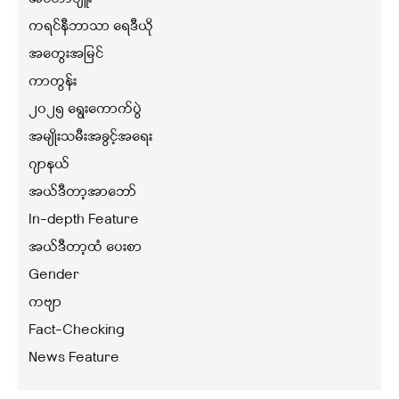
ကရင်နီဘာသာ ရေဒီယို
အတွေးအမြင်
ကာတွန်း
၂၀၂၅ ရွေးကောက်ပွဲ
အမျိုးသမီးအခွင့်အရေး
ဂျာနယ်
အယ်ဒီတာ့အာဘော်
In-depth Feature
အယ်ဒီတာ့ထံ ပေးစာ
Gender
ကဗျာ
Fact-Checking
News Feature