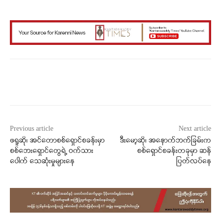
Facebook
X
WhatsApp
Previous article
Next article
ဖရူဆို၊ အင်တောစစ်ရှောင်စခန်းမှာ
ဒီးမော့ဆို၊ အနောက်ဘက်ခြမ်းက
စစ်ဘေးရှောင်တွေရဲ့ ဝက်သား
စစ်ရှောင်စခန်းတခုမှာ ဆန်
ပေါက် သေဆုံးမှုများနေ
ပြတ်လပ်နေ