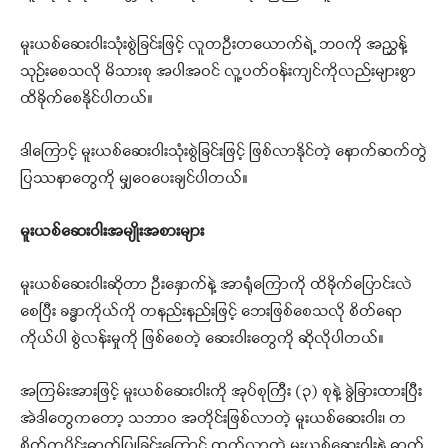
မူးယစ်ဆေးဝါးသုံးစွဲခြင်းဖြင့် လူတဦးတယောက်ရဲ့ ဘဝကို အညွှန့်
သုဉ်းစေသလို မိသားစု အပါအဝင် လူ့ပတ်ဝန်းကျင်ကိုလည်းများစွာ
ထိခိုက်စေနိုင်ပါတယ်။
ဒါကြောင့် မူးယစ်ဆေးဝါးသုံးစွဲခြင်းဖြင့် ဖြစ်လာနိုင်တဲ့ နောက်ဆက်တွဲ
ပြဿနာတွေကို မျှဝေပေးချင်ပါတယ်။
မူးယစ်ဆေးဝါးအမျိုးအစားများ
မူးယစ်ဆေးဝါးဆိုတာ ဦးနှောက်နဲ့ အာရုံကြောကို ထိခိုက်ပြောင်းလဲ
စေပြီး ခန္ဓာကိုယ်ကို တနည်းနည်းဖြင့် ဘေးဖြစ်စေသလို စိတ်ရော
ကိုယ်ပါ စွဲလန်းမှုကို ဖြစ်စေတဲ့ ဆေးဝါးတွေကို ဆိုလိုပါတယ်။
အကြမ်းအားဖြင့် မူးယစ်ဆေးဝါးကို အုပ်စုကြီး (၃) စုနဲ့ ခွဲခြားထားပြီး
အဲဒါတွေကတော့ သဘာဝ အတိုင်းဖြစ်လာတဲ့ မူးယစ်ဆေးဝါး၊ တ
စိတ်တပိုင်းဓာတ်ပြုခြင်းကြောင့် ထွက်လာတဲ့ မူးယစ်ဆေးဝါးနဲ့ ဓာတ်