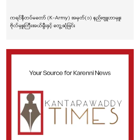
ကရင်နီတပ်မတော် (K-Army) အမှတ်(၁) နည်းဗျူဟာမှူး
ဗိုလ်မှူးကြီးအယ်မွီးနှင့် တွေ့ဆုံခြင်း