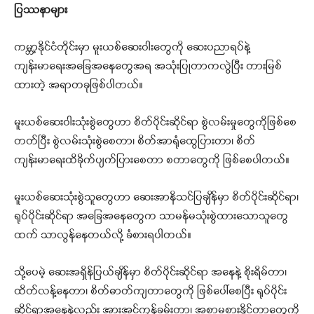
ပြဿနာများ
ကမ္ဘာ့နိုင်ငံတိုင်းမှာ မူးယစ်ဆေးဝါးတွေကို ဆေးပညာရပ်နဲ့
ကျန်းမာရေးအခြေအနေတွေအရ အသုံးပြုတာကလွဲပြီး တားမြစ်
ထားတဲ့ အရာတခုဖြစ်ပါတယ်။
မူးယစ်ဆေးဝါးသုံးစွဲတွေဟာ စိတ်ပိုင်းဆိုင်ရာ စွဲလမ်းမှုတွေကိုဖြစ်စေ
တတ်ပြီး စွဲလမ်းသုံးစွဲစေတာ၊ စိတ်အာရုံထွေပြားတာ၊ စိတ်
ကျန်းမာရေးထိခိုက်ပျက်ပြားစေတာ စတာတွေကို ဖြစ်စေပါတယ်။
မူးယစ်ဆေးသုံးစွဲသူတွေဟာ ဆေးအာနိသင်ပြချိန်မှာ စိတ်ပိုင်းဆိုင်ရာ၊
ရုပ်ပိုင်းဆိုင်ရာ အခြေ‌အနေတွေက သာမန်မသုံးစွဲထားသောသူတွေ
ထက် သာလွန်နေတယ်လို့ ခံစားရပါတယ်။
သို့ပေမဲ့ ဆေးအရှိန်ပြယ်ချိန်မှာ စိတ်ပိုင်းဆိုင်ရာ အနေနဲ့ စိုးရိမ်တာ၊
ထိတ်လန့်နေတာ၊ စိတ်ဓာတ်ကျတာတွေကို ဖြစ်ပေါ်စေပြီး ရုပ်ပိုင်း
ဆိုင်ရာအနေနဲ့လည်း အားအင်ကုန်ခမ်းတာ၊ အစာမစားနိုင်တာတွေကို