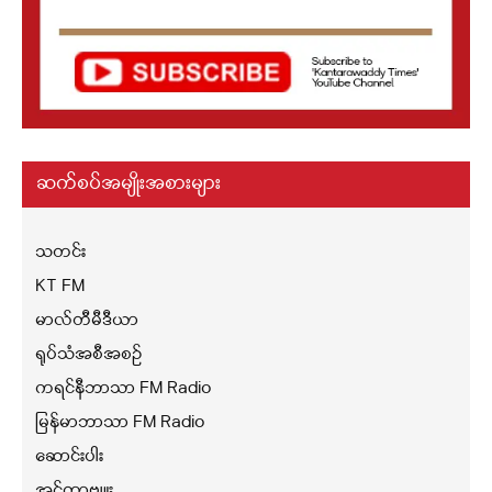
ဆက်စပ်အမျိုးအစားများ
သတင်း
KT FM
မာလ်တီမီဒီယာ
ရုပ်သံအစီအစဉ်
ကရင်နီဘာသာ FM Radio
မြန်မာဘာသာ FM Radio
ဆောင်းပါး
အင်တာဗျူး