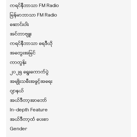
ကရင်နီဘာသာ FM Radio
မြန်မာဘာသာ FM Radio
ဆောင်းပါး
အင်တာဗျူး
ကရင်နီဘာသာ ရေဒီယို
အတွေးအမြင်
ကာတွန်း
၂၀၂၅ ရွေးကောက်ပွဲ
အမျိုးသမီးအခွင့်အရေး
ဂျာနယ်
အယ်ဒီတာ့အာဘော်
In-depth Feature
အယ်ဒီတာ့ထံ ပေးစာ
Gender