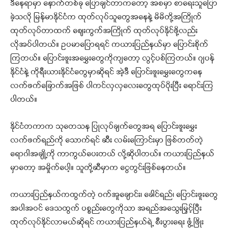
ဒီနေရာမှာ နောက်တစ်ခု ပြောချင်တာကတော့ အစမှာ စာရေးသူပြော
ခဲ့သလို မြန်မာနိုင်ငံက ထုတ်လုပ်သူတွေအနေနဲ့ မိမိတို့အကြိုက်
ထုတ်လုပ်တာထက် ဈေးကွက်အကြိုက် ထုတ်လုပ်နိုင်ဖို့လည်း
လိုအပ်ပါတယ်။ ဥပမာပြောရရင် ကယားပြည်နယ်မှာ ပြောင်းစိုက်
ကြတယ်။ ပြောင်းဖူးအမွှေးတွေကိုကျတော့ လွင့်ပစ်ကြတယ်။ ဂျပန်
နိုင်ငံနဲ့ ကိုရီးယားနိုင်ငံတွေမှာဆိုရင် အဲ့ဒီ ပြောင်းဖူးမွှေးတွေကနေ
လက်ဖက်ခြောက်အဖြစ် ပါကင်လှလှလေးတွေထုပ်ပိုးပြီး ရောင်းကြ
ပါတယ်။
နိုင်ငံတကာက သုတေသန ပြုလုပ်ချက်တွေအရ ပြောင်းဖူးမွှေး
လက်ဖက်ရည်ကို သောက်ရင် ဆီး လမ်းကြောင်းမှာ ဖြစ်တတ်တဲ့
ရောဂါအချို့ကို ကာကွယ်ပေးတယ် လို့ဆိုပါတယ်။ ကယားပြည်နယ်
မှာတော့ အမှိုက်ပေါ့။ သူတို့ဆီမှာက ငွေတွင်းဖြစ်နေတယ်။
ကယားပြည်နယ်ကထွက်တဲ့ ဝက်အူချောင်း၊ ခေါင်ရည်၊ ပြောင်းဖူးတွေ
အပါအဝင် ဒေသထွက် ပစ္စည်းတွေကိုသာ အရည်အသွေးမြှင့်ပြီး
ထုတ်လုပ်နိုင်လာမယ်ဆိုရင် ကယားပြည်နယ်ရဲ့ စီးပွားရေး ဖွံ့ဖြိုး