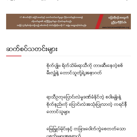
ဆက်စပ်သတင်းများ
စိုက်ပျိုး၊ ရိတ်သိမ်းရာသီကို တားဆီးနေတဲ့စစ်
မီးလျှံနဲ့ တောင်သူတို့ရဲ့အနာဂတ်
ရာသီဥတုပြောင်းလဲမှုဒဏ်ခံနိုင်တဲ့ စပါးမျိုးနဲ့
စိုက်နည်းကို ပြောင်းလဲအသုံးပြုလာတဲ့ ကရင်နီ
တောင်သူများ
မြေမြှုပ်မိုင်းနှင့် တခြားပေါက်ကွဲစေတတ်သော
ပစ္စည်းများအန္တရာယ်