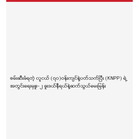
ဖမ်းဆီးခံရတဲ့ လူငယ် (၇၀)ဝန်းကျင်နဲ့ပတ်သက်ပြီး (KNPP) ရဲ့
အတွင်းရေးမှူး-၂ ခူးဒယ်နီရယ်နဲ့ဆက်သွယ်မေးမြန်း