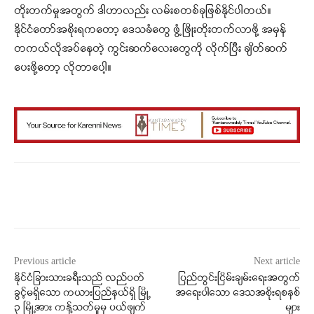
တိုးတက်မှုအတွက် ဒါဟာလည်း လမ်းစတစ်ခုဖြစ်နိုင်ပါတယ်။
နိုင်ငံတော်အစိုးရကတော့ ဒေသခံတွေ ဖွံ့ဖြိုးတိုးတက်လာဖို့ အမှန်
တကယ်လိုအပ်နေတဲ့ ကွင်းဆက်လေးတွေကို လိုက်ပြီး ချိတ်ဆက်
ပေးဖို့တော့ လိုတာပေါ့။
Facebook
X
WhatsApp
Previous article
Next article
နိုင်ငံခြားသားခရီးသည် လည်ပတ်
ပြည်တွင်းငြိမ်းချမ်းရေးအတွက်
ခွင့်မရှိသော ကယားပြည်နယ်ရှိ မြို့
အရေးပါသော ဒေသအစိုးရစနစ်
၃ မြို့အား ကန့်သတ်မှုမှ ပယ်ဖျက်
များ