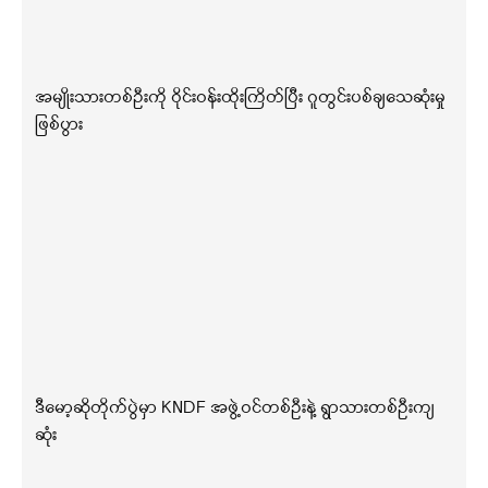
အမျိုးသားတစ်ဦးကို ဝိုင်းဝန်းထိုးကြိတ်ပြီး ဂူတွင်းပစ်ချသေဆုံးမှု
ဖြစ်ပွား
ဒီမော့ဆိုတိုက်ပွဲမှာ KNDF အဖွဲ့ဝင်တစ်ဦးနဲ့ ရွာသားတစ်ဦးကျ
ဆုံး