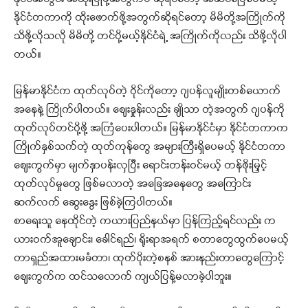
နိုင်ငံတကာကို ထိုးဖောက်ဖို့အတွက်ဆိုရင်တော့ မိမိတို့အကြိုက်ကို
သိဖို့လိုသလို မိမိတို့ တင်ပို့မယ့်နိုင်ငံရဲ့ အကြိုက်ကိုလည်း သိဖို့လိုပါ
တယ်။
မြန်မာနိုင်ငံက ထုတ်လုပ်တဲ့ ဝိုင်ကိုတော့ ဂျပန်လူမျိုးတစ်ယောက်
အနေနဲ့ ကြိုက်ပါတယ်။ ဈေးနှုန်းလည်း ချိုသာ တဲ့အတွက် ဂျပန်ကို
ထုတ်လုပ်တင်ပို့ဖို့ အကြံပေးပါတယ်။ မြန်မာနိုင်ငံမှာ နိုင်ငံတကာက
ကြိုက်နှစ်သက်တဲ့ ထုတ်ကုန်တွေ အများကြီးရှိပေမယ့် နိုင်ငံတကာ
ဈေးကွက်မှာ မျက်နှာပန်းလှပြီး ရောင်းတန်းဝင်မယ့် တန်ဖိုးမြှင့်
ထုတ်လုပ်မှုတွေ ဖြစ်မလာတဲ့ အခြေအနေတွေ အကြောင်း
ဆက်လက် ဆွေးနွေး ဖြစ်ခဲ့ကြပါတယ်။
စာရေးသူ နေထိုင်တဲ့ ကယားပြည်နယ်မှာ ပြန်ကြည့်ရင်လည်း က
ယားဝက်အူချောင်း၊ ခေါင်ရည်၊ ရိုးရာအရက် စတာတွေထွက်ပေမယ့်
တာရှည်အထားမခံတာ၊ ထုတ်ပိုးတဲ့စနစ် အားနည်းတာတွေကြောင့်
ဈေးကွက်က ထင်သလောက် ကျယ်ပြန့်မလာခဲ့ပါဘူး။