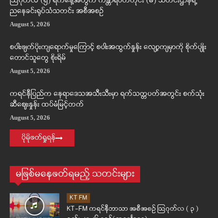
ဩဂုတ်လ (၅) ရက်နေ့အတွက် ကန္တာရဝတီတိုင်း (မ်) သတင်းဌာနရဲ့
ညနေခင်းရုပ်သံသတင်း အစီအစဉ်
August 5, 2026
စပါးဖျက်ပိုးကျရောက်မှုကြောင့် စပါးအထွက်နှုန်း လျော့ကျမှာကို စိုက်ပျိုး
တောင်သူတွေ စိုးရိမ်
August 5, 2026
ကရင်နီပြည်က နေရာဒေသအသီးသီးမှာ ရက်သတ္တပတ်အတွင်း စက်သုံး
ဆီဈေးနှုန်း ထပ်မံမြင့်တက်
August 5, 2026
ပိုမိုဖတ်ရှုရန်
မဖြစ်မနေဖတ်ရမည့် သတင်းများ
KT FM
KT-FM ကရင်နီဘာသာ အစီအစဉ် ဩဂုတ်လ ( ၃ )