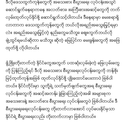
ဒီလိုဒေသထွက်ကုန်တွေကို အသေးစား စီးပွားရေး လုပ်ငန်းအသွင်
ဆောင်ရွက်နေရာကနေ အလတ်စား၊ အကြီးစားအဆင့်တွေကို တက်
လှမ်းထုတ်လုပ်နိုင်ဖို့ ဆောင်ရွက်သင့်ပါတယ်။ ဒီနေရာမှာ မေးစရာရှိ
လာတာက ဒေသထွက်ကုန်တွေကို ဘယ်လိုအရည်အသွေးမြှင့်ရမှာ
လဲ။ အရည်အသွေးမြှင့်တဲ့ နည်းတွေမသိဘူး၊ ဈေ။ကွက်ဘယ်လို
ချဲ့ထွင်ရမယ်ဆိုတာ မသိဘူး ဆိုတဲ့ မြေပြင်က မေးခွန်းတွေကို အဖြေ
ထုတ်ဖို့ လိုပါတယ်။
ဖွံ့ဖြိုးတိုးတက်တဲ့ နိုင်ငံတွေအတွက် ပထဆုံးလှမ်းခဲ့တဲ့ ခြေလှမ်းတွေ
ကို ပြန်ကြည့်ရင် ဒီလို အသေးစား စီးပွားရေးလုပ်ငန်းတွေကို တန်ဖိုး
မြင့်ထုတ်ကုန်အဖြစ် ထုတ်လုပ်နိုင်ဖို့ ပျိုးထောင်ပေးတာပဲ ဖြစ်ပါ
တယ်။ နိုင်ငံတိုင်းမှာ သူတို့ရဲ့ သတ်မှတ်ချက်တွေအရ စီးပွားရေး
လုပ်ငန်းတွေကို အဆင့်အတန်း ခွဲခြားကြည့်တဲ့အခါ အများစုက
အသေးစားနဲ့ အလတ်စား စီးပွားရေး လုပ်ငန်းတွေပဲ ဖြစ်ပါတယ်။ ဒီ
စီးပွားရေးရေးလုပ်ငန်းတွေ တိုးတက်လာအောင် လုပ်ပေးနိုင်မှသာ
နိုင်ငံရဲ့ စီးပွားရေးလည်း တိုးတက်လာမှာ ဖြစ်ပါတယ်။