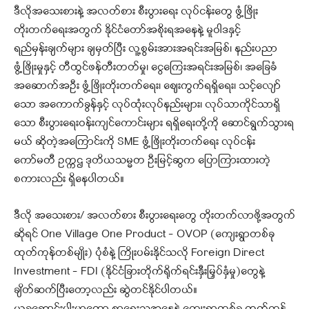
ဒီလိုအသေးစားနဲ့ အလတ်စား စီးပွားရေး လုပ်ငန်းတွေ ဖွံ့ဖြိုး
တိုးတက်ရေးအတွက် နိုင်ငံတော်အစိုးရအနေနဲ့ မူဝါဒနှင့်
ရည်မှန်းချက်များ ချမှတ်ပြီး လူ့စွမ်းအားအရင်းအမြစ်၊ နည်းပညာ
ဖွံ့ဖြိုးမှုနှင့် တီထွင်ဖန်တီးတတ်မှု၊ ငွေကြေးအရင်းအမြစ်၊ အခြေခံ
အဆောက်အဦး ဖွံ့ဖြိုးတိုးတက်ရေး၊ ဈေးကွက်ရရှိရေး၊ သင့်လျော်
သော အကောက်ခွန်နှင့် လုပ်ထုံးလုပ်နည်းများ၊ လုပ်သာကိုင်သာရှိ
သော စီးပွားရေးဝန်းကျင်ကောင်းများ ရရှိရေးတို့ကို ဆောင်ရွက်သွားရ
မယ် ဆိုတဲ့အကြောင်းကို SME ဖွံ့ဖြိုးတိုးတက်ရေး လုပ်ငန်း
ကော်မတီ ဥက္ကဌ ဒုတိယသမ္မတ ဦးမြင့်ဆွက ပြောကြားထားတဲ့
စကားလည်း ရှိနေပါတယ်။
ဒီလို အသေးစား/ အလတ်စား စီးပွားရေးတွေ တိုးတက်လာဖို့အတွက်
ဆိုရင် One Village One Product – OVOP (ကျေးရွာတစ်ခု
ထုတ်ကုန်တစ်မျိုး) ပုံစံနဲ့ ကြိုးပမ်းနိုင်သလို Foreign Direct
Investment – FDI (နိုင်ငံခြားတိုက်ရိုက်ရင်းနှီးမြှပ်နှံမှု)တွေနဲ့
ချိတ်ဆက်ပြီးတော့လည်း ဆွဲတင်နိုင်ပါတယ်။