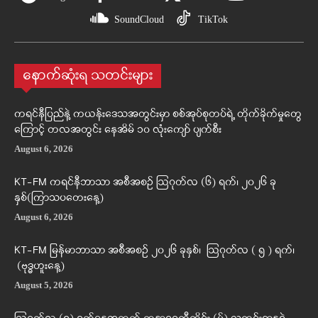
SoundCloud
TikTok
နောက်ဆုံးရ သတင်းများ
ကရင်နီပြည်နဲ့ ကယန်းဒေသအတွင်းမှာ စစ်အုပ်စုတပ်ရဲ့ တိုက်ခိုက်မှုတွေ
ကြောင့် တလအတွင်း နေအိမ် ၁၀ လုံးကျော် ပျက်စီး
August 6, 2026
KT-FM ကရင်နီဘာသာ အစီအစဉ် ဩဂုတ်လ (၆) ရက်၊ ၂၀၂၆ ခု
နှစ်(ကြာသပတေးနေ့)
August 6, 2026
KT-FM မြန်မာဘာသာ အစီအစဉ် ၂၀၂၆ ခုနှစ်၊ ဩဂုတ်လ ( ၅ ) ရက်၊
(ဗုဒ္ဓဟူးနေ့)
August 5, 2026