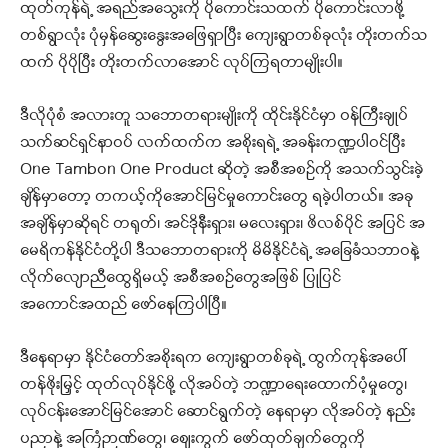
ထုတ်ကုန်ရဲ့ အရည်အသွေးကို ပိုကောင်းသထက် ပိုကောင်းလာဖို့
တစ်ရွာလုံး ပုံမှန်ဆွေးနွေးအဖြေရှာပြီး ကျေးရွာတစ်ခုလုံး တိုးတက်သ
ထက် ပိုပိုပြီး တိုးတက်လာအောင် လုပ်ကြရတာမျိုးပါ။
ဒီလိုပုံစံ အလားတူ သဘောတရားမျိုးကို ထိုင်းနိုင်ငံမှာ ဝန်ကြီးချုပ်
သက်ဆင်ရှင်နာဝပ် လက်ထက်က အစိုးရရဲ့ အခန်းကဏ္ဍပါဝင်ပြီး
One Tambon One Product ဆိုတဲ့ အစီအစဉ်ကို အသက်သွင်းခဲ့
ချိန်မှာတော့ တကယ့်ကိုအောင်မြင်မှုကောင်းတွေ ရခဲ့ပါတယ်။ အခု
အချိန်မှာဆိုရင် တရုတ်၊ အင်ဒိုနီးရှား၊ မလေးရှား၊ ဖိလစ်ပိုင် အပြင် အ
မေရိကန်နိုင်ငံတို့ပါ ဒီသဘောတရားကို မိမိနိုင်ငံရဲ့ အခြေခံသဘာဝနဲ့
လိုက်လျောညီထွေရှိမယ့် အစီအစဉ်တွေအဖြစ် ပြုပြင်
အကောင်အထည် ဖော်နေကြပါပြီ။
ဒီနေရာမှာ နိုင်ငံတော်အစိုးရက ကျေးရွာတစ်ခုရဲ့ ထွက်ကုန်အပေါ်
တန်ဖိုးမြှင့် ထုတ်လုပ်နိုင်ဖို့ လိုအပ်တဲ့ ဘဏ္ဍာရေးထောက်ပံ့မှုတွေ၊
လုပ်ငန်းအောင်မြင်အောင် ဆောင်ရွက်တဲ့ နေရာမှာ လိုအပ်တဲ့ နည်း
ပညာနဲ့ အကြံဉာဏ်တွေ၊ ဈေးကွက် ဖော်ထုတ်ချက်တွေကို