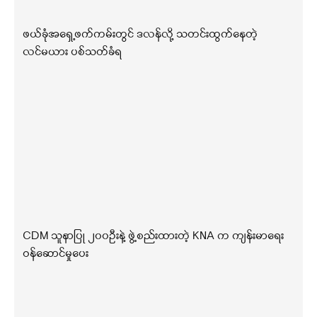
ဖယ်ခုံအရှေ့ဖက်ကမ်းတွင် ဒလန်လို့ သတင်းထွက်နေတဲ့
လင်မယား ပစ်သတ်ခံရ
CDM သူနာပြု ၂၀၀ဦးနဲ့ ဖွဲ့စည်းထားတဲ့ KNA က ကျန်းမာရေး
ဝန်ဆောင်မှုပေး