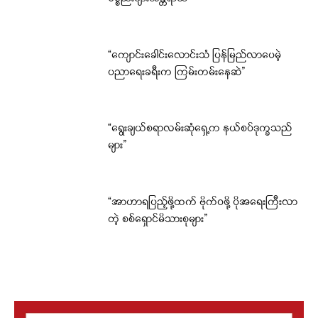
“ကျောင်းခေါင်းလောင်းသံ ပြန်မြည်လာပေမဲ့
ပညာရေးခရီးက ကြမ်းတမ်းနေဆဲ”
“ရွေးချယ်စရာလမ်းဆုံရှေ့က နယ်စပ်ဒုက္ခသည်
များ”
“အာဟာရပြည့်ဖို့ထက် ဗိုက်ဝဖို့ ပိုအရေးကြီးလာ
တဲ့ စစ်ရှောင်မိသားစုများ”