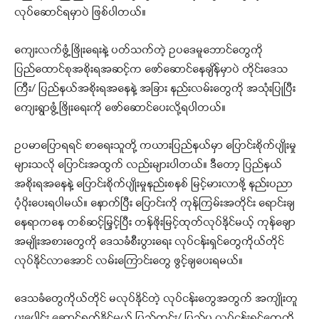
လုပ်ဆောင်ရမှာပဲ ဖြစ်ပါတယ်။
ကျေးလက်ဖွံ့ဖြိုးရေးနဲ့ ပတ်သက်တဲ့ ဥပဒေမူဘောင်တွေကို
ပြည်ထောင်စုအစိုးရအဆင့်က ဖော်ဆောင်နေချိန်မှာပဲ တိုင်းဒေသ
ကြီး/ ပြည်နယ်အစိုးရအနေနဲ့ အခြား နည်းလမ်းတွေကို အသုံးပြုပြီး
ကျေးရွာဖွံ့ဖြိုးရေးကို ဖော်ဆောင်ပေးလို့ရပါတယ်။
ဥပမာပြောရရင် စာရေးသူတို့ ကယားပြည်နယ်မှာ ပြောင်းစိုက်ပျိုးမှု
များသလို ပြောင်းအထွက် လည်းများပါတယ်။ ဒီတော့ ပြည်နယ်
အစိုးရအနေနဲ့ ပြောင်းစိုက်ပျိုးမှုနည်းစနစ် မြင့်မားလာဖို့ နည်းပညာ
ပံ့ပိုးပေးရပါမယ်။ နောက်ပြီး ပြောင်းကို ကုန်ကြမ်းအတိုင်း ရောင်းချ
နေရာကနေ တစ်ဆင့်မြှင့်ပြီး တန်ဖိုးမြင့်ထုတ်လုပ်နိုင်မယ့် ကုန်ချော
အမျိုးအစားတွေကို ဒေသခံစီးပွားရေး လုပ်ငန်းရှင်တွေကိုယ်တိုင်
လုပ်နိုင်လာအောင် လမ်းကြောင်းတွေ ဖွင့်ချပေးရမယ်။
ဒေသခံတွေကိုယ်တိုင် မလုပ်နိုင်တဲ့ လုပ်ငန်းတွေအတွက် အကျိုးတူ
ပူးပေါင်း ဆောင်ရွက်နိုင်မယ့် ပြည်တွင်း/ ပြည်ပ လုပ်ငန်းရှင်တွေကို