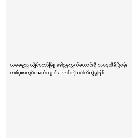
ယမနေ့ည လွိုင်ကော်မြို့၊ ဒေါဥခူကွက်ဟောင်းရှိ လူနေအိမ်ခြံဝန်း
တစ်ခုအတွင်း အသံကျယ်လောင်တဲ့ ပေါက်ကွဲမှုဖြစ်