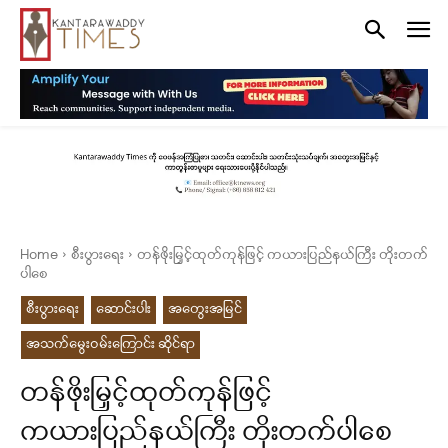
Home
စီးပွားရေး
တန်ဖိုးမြှင့်ထုတ်ကုန်ဖြင့် ကယားပြည်နယ်ကြီး တိုးတက်
ပါစေ
စီးပွားရေး
ဆောင်းပါး
အတွေးအမြင်
အသက်မွေးဝမ်းကြောင်း ဆိုင်ရာ
တန်ဖိုးမြှင့်ထုတ်ကုန်ဖြင့်
ကယားပြည်နယ်ကြီး တိုးတက်ပါစေ