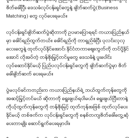
ဖိတ်ခေါ်ပြီး ဒေသခံလုပ်ငန်းရှင်တွေနဲ့ ချိတ်ဆက်ပွဲ(Business
Matching) တွေ လုပ်ပေးရမယ်။
လုပ်ငန်းရှင်ချိတ်ဆက်ပွဲဆိုတာကို ဥပမာပြောရရင် ကယားပြည်နယ်
မှာ ခေါင်ရည်ထွက်တယ်။ ခေါင်ရည်ကို တာရှည်ခံပြီး ပုလင်းလှလှ
လေးတွေနဲ့ ထုတ်လုပ်နိုင်အောင်၊ နိုင်ငံတကာဈေးကွက်ကို တင်ပို့နိုင်
အောင် လိုအပ်တဲ့ တန်ဖိုးမြှင့်တင်မှုတွေ ဒေသခံနဲ့ ပူးပေါင်း
လုပ်ဆောင်နိုင်မယ့် ပြည်ပလုပ်ငန်းရှင်တွေကို ချိတ်ဆက်ပွဲမှာ ဖိတ်
ခေါ်ချိတ်ဆက် ပေးရမယ်။
ပွဲမလုပ်ခင်ကတည်းက ကယားပြည်နယ်ရဲ့ ဘယ်ထွက်ကုန်တွေကို
အဆင့်မြှင့်တင်မယ် ဆိုတာကို ရွေးချယ်ရပါမယ်။ ရွေးချယ်ပြီးတာနဲ့
ကိုယ့်ထွက်ကုန်တွေကို တန်ဖိုးမြင့် ထုတ်ကုန်အဖြစ် ထုတ်လုပ်ပေး
နိုင်မယ့် တစ်ဖက်က လုပ်ငန်းရှင်တွေကို စနစ်တကျဖိတ်ခေါ်တွေ့ဆုံ
ပေးတာမျိုး ဆောင်ရွက်ပေးရမှာပါ။