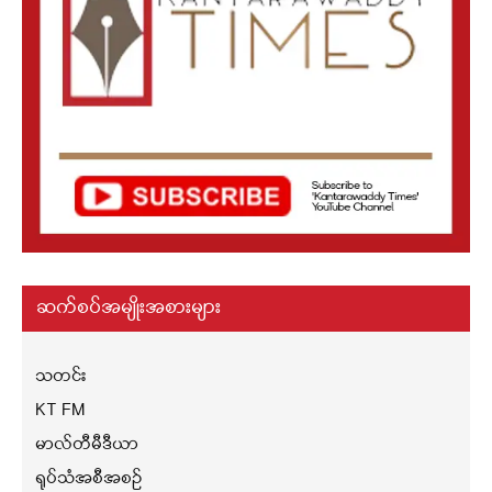
ဆက်စပ်အမျိုးအစားများ
သတင်း
KT FM
မာလ်တီမီဒီယာ
ရုပ်သံအစီအစဉ်