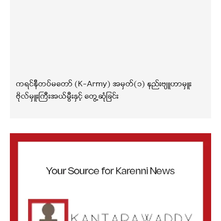
ကရင်နီတပ်မတော် (K-Army) အမှတ်(၁) နည်းဗျူဟာမှူး
ဗိုလ်မှူးကြီးအယ်မွီးနှင့် တွေ့ဆုံခြင်း