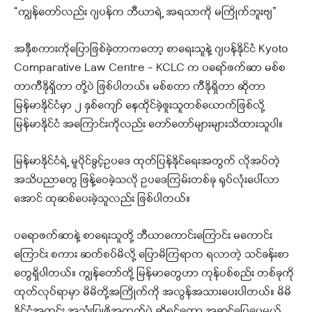
“ကျွန်တော်လည်း ဂျပန်က ဘီယာရဲ့ အရသာကို မကြိုက်ဘူးဗျ”
အနှီစကားကိုပြောဖြစ်ခဲ့တာကတော့ စာရေးသူနဲ့ ဂျပန်နိုင်ငံ Kyoto
Comparative Law Centre – KCLC က ပရော်ဖက်ဆာ မစ်စ
တာကီနိုရှိတာ တို့ပဲ ဖြစ်ပါတယ်။ မစ်စတာ ကီနိုရှိတာ ဆိုတာ
မြန်မာနိုင်ငံမှာ ၂ နှစ်ကျော် နေထိုင်ခဲ့ဖူးသူတစ်ယောက်ဖြစ်လို့
မြန်မာနိုင်ငံ အကြောင်းကိုလည်း တော်တော်များများသိထားသူပါ။
မြန်မာနိုင်ငံရဲ့ မူပိုင်ခွင့်ဥပဒေ ထုတ်ပြန်နိုင်ရေးအတွက် လိုအပ်တဲ့
အသိပညာတွေ ဖြန့်ဝေခဲ့သလို ဥပဒေကြမ်းတစ်ခု ရုပ်လုံးပေါ်လာ
အောင် ထုဆစ်ပေးခဲ့သူလည်း ဖြစ်ပါတယ်။
ပရောဖက်ဆာနဲ့ စာရေးသူတို့ ဘီယာကောင်းကြောင်း မကောင်း
ကြောင်း စကား ဆက်စပ်မိလို့ ပြောမိကြရာက ရလာတဲ့ သင်ခန်းစာ
တွေရှိပါတယ်။ ကျွန်တော်တို့ မြန်မာတွေဟာ ကုန်ပစ်စည်း တစ်ခုကို
ထုတ်လုပ်ရာမှာ မိမိတို့အကြိုက်ကို အလွန်အသားပေးပါတယ်။ မိမိ
နိုင်ငံအတွင်း အသုံးပြုဖို့အတွက်ပဲ ဆိုရင်တော့ အဆင်ပြေပေမယ့်