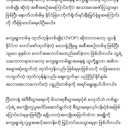
ယခုဆောင်းပါးမှာတော့ စာရေးသူအနေနဲ့ ကျေးရွာတစ်ခု ထုတ်ကုန်
တစ်မျိုး ဆိုတဲ့ အစီအစဉ်အကြောင်းကိုပဲ အသားပေးဖော်ပြသွားမှာ
ဖြစ်ပြီး နောက်တစ်ခါမှ နိုင်ငံခြား တိုက်ရိုက်ရင်းနှီးမြှပ်နှံမှုအကြောင်း
ကို သီးခြားထပ်ရေးပါဦးမယ်။
ကျေးရွာတစ်ခု ထုတ်ကုန်တစ်မျိုး(OVOP) ဆိုတာကတော့ ဂျပန်
နိုင်ငံက စတင်ဖော်ထုတ်ခဲ့တဲ့ ဒေသဖွံ့ဖြိုးမှု အစီအစဉ်တစ်ခု ဖြစ်ပြီး
၁၉၈ဝ ခုနှစ်က စတင်အကောင်အထည်ဖော်ခဲ့တာ ဖြစ်ပါတယ်။ သူ့ရဲ့
သဘောတရားကတော့ ကျေးရွာတစ်ရွာအနေနဲ့ သူတို့ရွာက အဓိက
အများဆုံးထွက်တဲ့ ထုတ်ကုန်လည်း ဖြစ်ရမှာဖြစ်သလို တခြားဒေသ
ကထွက်တဲ့ ထုတ်ကုန်နဲ့လည်း ဈေးကွက်မှာ ယှဉ်ပြိုင်နိုင်စွမ်း
အလားအလာကောင်းတဲ့ ပစ္စည်းတစ်ခုကို အရင်ရွေးချယ်ပါတယ်။
ပြီးတာနဲ့ အဲဒီစီးပွားရေးကို မိသားစုစီးပွားရေးပုံစံ မဟုတ်ဘဲ တစ်ရွာ
လုံးရဲ့ အကျိုးတူပူးပေါင်းဆောင်ရွက်တဲ့ စီးပွားရေးလုပ်ငန်းပုံစံအဖြစ်
ပြောင်းလဲရမှာဖြစ်ပြီး ရရှိလာတဲ့အကျိုးအမြတ်ထဲက အချိုု့ကို
ကျေးရွာရဲ့လူမှုအဆင့်အတန်းကို မြှင့်တင်ပေးသွားရမှာ ဖြစ်ပါတယ်။