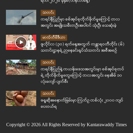
ရက်၊ ၂၀၂၆ ခုနှစ်(တနင်္လာနေ့)
သတင်း
ကရင်နီပြည်မှာ စစ်အုပ်စုတိုက်ခိုက်မှုကြောင့် တလ
အတွင်း အမျိုးသမီးတဦးအပါဝင် သုံးဦး သေဆုံးခဲ့
မာလ်တီမီဒီယာ
ဇူလိုင်လ (၃၀) ရက်နေ့အတွက် ကန္တာရဝတီတိုင်း (မ်)
သတင်းဌာနရဲ့ ညနေခင်းရုပ်သံသတင်း အစီအစဉ်
သတင်း
ကရင်နီပြည်နဲ့ ကယန်းဒေသအတွင်းမှာ စစ်အုပ်စုတပ်
ရဲ့ တိုက်ခိုက်မှုတွေကြောင့် တလအတွင်း နေအိမ် ၁၀
လုံးကျော် ပျက်စီး
သတင်း
ဖရူဆိုအနောက်ခြမ်းမှာ ကြက်ဥ တစ်လုံး ၂၀၀၀ ကျပ်
ပေးဝယ်ရ
Copyright © 2026 All Rights Reserved by Kantarawaddy Times