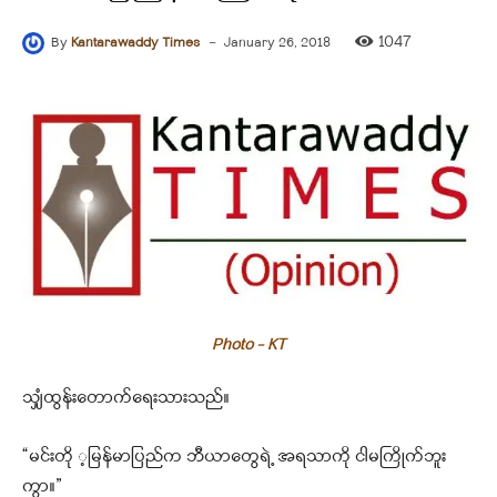
-
1047
By
Kantarawaddy Times
January 26, 2018
Photo - KT
သျှံထွန်းတောက်ရေးသားသည်။
“မင်းတို ့မြန်မာပြည်က ဘီယာတွေရဲ့ အရသာကို ငါမကြိုက်ဘူး
ကွာ။”