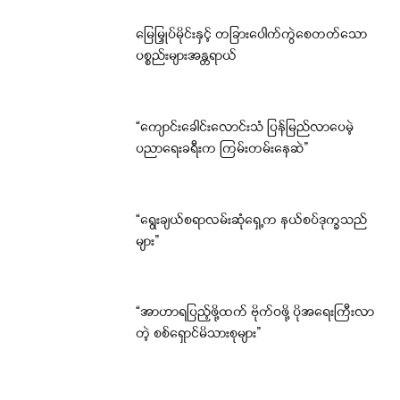
မြေမြှုပ်မိုင်းနှင့် တခြားပေါက်ကွဲစေတတ်သော
ပစ္စည်းများအန္တရာယ်
“ကျောင်းခေါင်းလောင်းသံ ပြန်မြည်လာပေမဲ့
ပညာရေးခရီးက ကြမ်းတမ်းနေဆဲ”
“ရွေးချယ်စရာလမ်းဆုံရှေ့က နယ်စပ်ဒုက္ခသည်
များ”
“အာဟာရပြည့်ဖို့ထက် ဗိုက်ဝဖို့ ပိုအရေးကြီးလာ
တဲ့ စစ်ရှောင်မိသားစုများ”