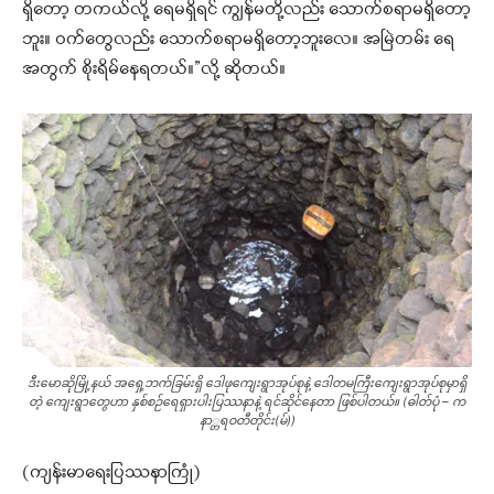
ရှိတော့ တကယ်လို့ ရေမရှိရင် ကျွန်မတို့လည်း သောက်စရာမရှိတော့
ဘူး။ ဝက်တွေလည်း သောက်စရာမရှိတော့ဘူးလေ။ အမြဲတမ်း ရေ
အတွက် စိုးရိမ်နေရတယ်။”လို့ ဆိုတယ်။
ဒီးမောဆိုမြို့နယ် အရှေ့ဘက်ခြမ်းရှိ ဒေါဖုကျေးရွာအုပ်စုနဲ့ ဒေါတမကြီးကျေးရွာအုပ်စုမှာရှိ
တဲ့ ကျေးရွာတွေဟာ နှစ်စဉ်ရေရှားပါးပြဿနာနဲ့ ရင်ဆိုင်နေတာ ဖြစ်ပါတယ်။ (ဓါတ်ပုံ – က
နာ္တရဝတီတိုင်း(မ်))
(ကျန်းမာရေးပြဿနာကြုံ)