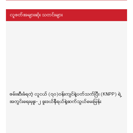
လူဖတ်အများဆုံး သတင်းများ
ဖမ်းဆီးခံရတဲ့ လူငယ် (၇၀)ဝန်းကျင်နဲ့ပတ်သက်ပြီး (KNPP) ရဲ့
အတွင်းရေးမှူး-၂ ခူးဒယ်နီရယ်နဲ့ဆက်သွယ်မေးမြန်း