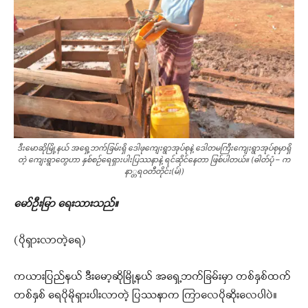
ဒီးမောဆိုမြို့နယ် အရှေ့ဘက်ခြမ်းရှိ ဒေါဖုကျေးရွာအုပ်စုနဲ့ ဒေါတမကြီးကျေးရွာအုပ်စုမှာရှိ
တဲ့ ကျေးရွာတွေဟာ နှစ်စဉ်ရေရှားပါးပြဿနာနဲ့ ရင်ဆိုင်နေတာ ဖြစ်ပါတယ်။ (ဓါတ်ပုံ – က
နာ္တရဝတီတိုင်း(မ်))
မော်ဦးမြာ ရေးသားသည်။
(ပိုရှားလာတဲ့ရေ)
ကယားပြည်နယ် ဒီးမော့ဆိုမြို့နယ် အရှေ့ဘက်ခြမ်းမှာ တစ်နှစ်ထက်
တစ်နှစ် ရေပိုမိုရှားပါးလာတဲ့ ပြဿနာက ကြာလေပိုဆိုးလေပါပဲ။