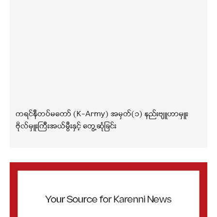
ကရင်နီတပ်မတော် (K-Army) အမှတ်(၁) နည်းဗျူဟာမှူး
ဗိုလ်မှူးကြီးအယ်မွီးနှင့် တွေ့ဆုံခြင်း