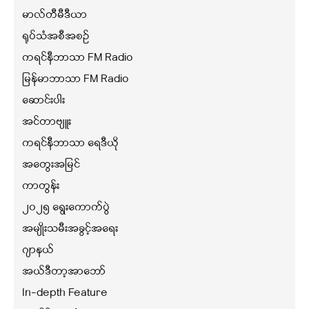
မာလ်တီမီဒီယာ
ရုပ်သံအစီအစဉ်
ကရင်နီဘာသာ FM Radio
မြန်မာဘာသာ FM Radio
ဆောင်းပါး
အင်တာဗျူး
ကရင်နီဘာသာ ရေဒီယို
အတွေးအမြင်
ကာတွန်း
၂၀၂၅ ရွေးကောက်ပွဲ
အမျိုးသမီးအခွင့်အရေး
ဂျာနယ်
အယ်ဒီတာ့အာဘော်
In-depth Feature