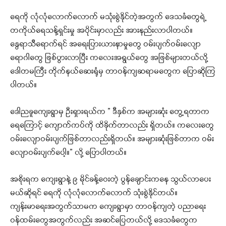
ရေကို လုံလုံလောက်လောက် မသုံးစွဲနိုင်တဲ့အတွက် ဒေသခံတွေရဲ့
တကိုယ်ရေသန့်ရှင်းမှု အပိုင်းမှာလည်း အားနည်းလာပါတယ်။
နွေရာသီရောက်ရင် အရေးပြားယားနာမှုတွေ ဝမ်းပျက်ဝမ်းလျော
ရောဂါတွေ ဖြစ်ပွားလာပြီး ကလေးအရွယ်တွေ အဖြစ်များတယ်လို့
ဒေါတမကြီး တိုက်နယ်ဆေးရုံမှ တာဝန်ကျဆရာမတွေက ပြောဆိုကြ
ပါတယ်။
ဒေါညခူကျေးရွာမှ ဦးရှားရယ်က ” ဒီနှစ်က အများဆုံး တွေ့ရတာက
ရေကြောင့် ကျောက်ကပ်ကို ထိခိုက်တာလည်း ရှိတယ်။ ကလေးတွေ
ဝမ်းလျောဝမ်းပျက်ဖြစ်တာလည်းရှိတယ်။ အများဆုံးဖြစ်တာက ဝမ်း
လျောဝမ်းပျက်ပေါ့။” လို့ ပြောပါတယ်။
အစိုးရက ကျေးရွာနဲ့ ၉ မိုင်ခန့်ဝေးတဲ့ ပွန်ချောင်းကနေ သွယ်လာပေး
မယ်ဆိုရင် ရေကို လုံလုံလောက်လောက် သုံးစွဲနိုင်တယ်။
ကျန်းမာရေးအတွက်သာမက ကျေးရွာမှာ တာဝန်ကျတဲ့ ပညာရေး
ဝန်ထမ်းတွေအတွက်လည်း အဆင်ပြေတယ်လို့ ဒေသခံတွေက