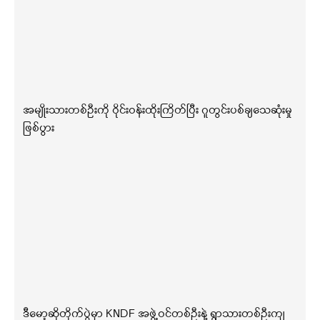
အမျိုးသားတစ်ဦးကို ဝိုင်းဝန်းထိုးကြိတ်ပြီး ဂူတွင်းပစ်ချသေဆုံးမှု
ဖြစ်ပွား
ဒီမော့ဆိုတိုက်ပွဲမှာ KNDF အဖွဲ့ဝင်တစ်ဦးနဲ့ ရွာသားတစ်ဦးကျ