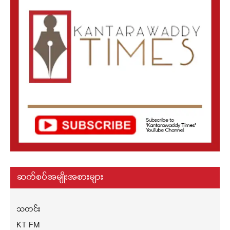
ဆက်စပ်အမျိုးအစားများ
သတင်း
KT FM