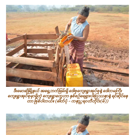
ဒီးမောဆိုမြို့နယ် အရှေ့ဘက်ခြမ်းရှိ ဒေါဖုကျေးရွာအုပ်စုနဲ့ ဒေါတမကြီး
ကျေးရွာအုပ်စုမှာရှိတဲ့ ကျေးရွာတွေဟာ နှစ်စဉ်ရေရှားပါးပြဿနာနဲ့ ရင်ဆိုင်နေ
တာ ဖြစ်ပါတယ်။ (ဓါတ်ပုံ - ကနာ္တရဝတီတိုင်း(မ်))