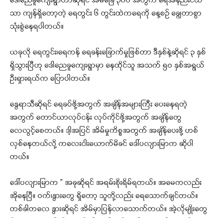
ဒေါညေခူကျေးရွာဟာဆိုရင် အိမ်ခြေ ၃၀ဝ အတွက် ရေအနည်းငယ်
သာ ကျန်ရှိတော့တဲ့ ရေတွင်း ၆ တွင်းထဲကရေကို နေ့စဉ် ချွေတာစွာ
သုံးစွဲနေရပါတယ်။
ယခုလို ရေတွင်း၊ရေကန် ရေခန်းခြောက်မှုဖြစ်တာ ဒီနှစ်နဲ့ဆိုရင် ၃ နှစ်
ရှိသွားပြီဟု ဒေါညေခူကျေးရွာမှာ နေထိုင်သူ အသက် ၅ဝ နှစ်အရွယ်
ဦးရှားရယ်က ပြောပါတယ်။
နွေရာသီဆိုရင် ရေခပ်ဖို့အတွက် အချိန်အများကြီး ပေးနေရတဲ့
အတွက် တောင်ယာလုပ်ငန်း လုပ်ကိုင်ဖို့အတွက် အချိန်တွေ
လေလွင့်စေတယ်။ ဒါ့အပြင် အိမ်မှုကိစ္စအတွက် အချိန်ပေးဖို့ ဟစ်
လှစ်နေတယ်လို့ ကလေးငါးယောက်မိခင် ဒေါ်ပလျားမြာက ဆိုပါ
တယ်။
ဒေါ်ပလျားမြာက ” အခုဆိုရင် အရမ်းစိုးရိမ်ရတယ်။ အမေကလည်း
အိုနေပြီ။ ဝက်၊နွားတွေ ရှိတော့ သူတို့လည်း ရေသောက်ချင်တယ်။
တစ်ခါတလေ နွားဆိုရင် အိမ်မှာပြန်လာသောက်တယ်။ အဲ့လိုမျိုးတွေ