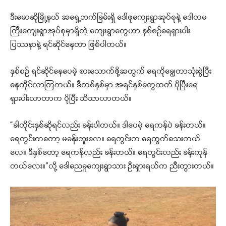
ဒီးမောဆိုမြို့နယ် အရှေ့ဘက်ခြမ်းရှိ ဒေါဖုကျေးရွာအုပ်စုနဲ့ ဒေါတမ
ကြီးကျေးရွာအုပ်စုမှာရှိတဲ့ ကျေးရွာတွေဟာ နှစ်စဉ်ရေရှားပါး
ပြဿနာနဲ့ ရင်ဆိုင်နေတာ ဖြစ်ပါတယ်။
နှစ်စဉ် ရင်ဆိုင်နေပေမဲ့ စားသောက်ဖို့အတွက် ရေကိုချွေတာသုံးစွဲပြီး
နေထိုင်လာကြတယ်။ ဒီတစ်နှစ်မှာ အရင်နှစ်တွေထက် ပိုပြီးရေ
ရှားပါးလာတာက ပိုပြီး သိသာလာတယ်။
“ခါတိုင်းနှစ်ဆိုရင်လည်း ခန်းပါတယ်။ ဒါပေမဲ့ ရေကန်ပဲ ခန်းတယ်။
ရေတွင်းကတော့ မခန်းဘူးလေ။ ရေတွင်းက ရေထွက်သေးတယ်
လေ။ ဒီနှစ်တော့ ရေကန်လည်း ခန်းတယ်။ ရေတွင်းလည်း ခန်းကုန်
တယ်လေး။”လို့ ဒေါညေခူကျေးရွာသား ဦးရှားရယ်က ညီးတွားတယ်။