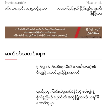
Previous article
Next article
စစ်ဘေးရှောင်ကျေးရွာတို့ရဲ့ဘဝ
ကယားပြည်နယ် ငြိမ်းချမ်းရေးခရီး
နီးပြီလား
ဆက်စပ်သတင်းများ
စိုက်ပျိုး၊ ရိတ်သိမ်းရာသီကို တားဆီးနေတဲ့စစ်
မီးလျှံနဲ့ တောင်သူတို့ရဲ့အနာဂတ်
ရာသီဥတုပြောင်းလဲမှုဒဏ်ခံနိုင်တဲ့ စပါးမျိုးနဲ့
စိုက်နည်းကို ပြောင်းလဲအသုံးပြုလာတဲ့ ကရင်နီ
တောင်သူများ