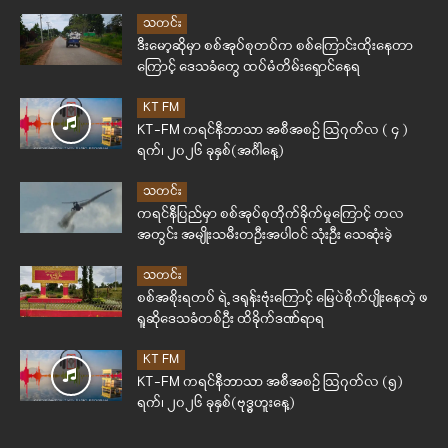
သတင်း
ဒီးမော့ဆိုမှာ စစ်အုပ်စုတပ်က စစ်ကြောင်းထိုးနေတာ
ကြောင့် ဒေသခံတွေ ထပ်မံတိမ်းရှောင်နေရ
KT FM
KT-FM ကရင်နီဘာသာ အစီအစဉ် ဩဂုတ်လ ( ၄ )
ရက်၊ ၂၀၂၆ ခုနှစ်(အင်္ဂါနေ့)
သတင်း
ကရင်နီပြည်မှာ စစ်အုပ်စုတိုက်ခိုက်မှုကြောင့် တလ
အတွင်း အမျိုးသမီးတဦးအပါဝင် သုံးဦး သေဆုံးခဲ့
သတင်း
စစ်အစိုးရတပ် ရဲ့ ဒရုန်းဗုံးကြောင့် မြေပဲစိုက်ပျိုးနေတဲ့ ဖ
ရူဆိုဒေသခံတစ်ဦး ထိခိုက်ဒဏ်ရာရ
KT FM
KT-FM ကရင်နီဘာသာ အစီအစဉ် ဩဂုတ်လ (၅)
ရက်၊ ၂၀၂၆ ခုနှစ်(ဗုဒ္ဓဟူးနေ့)