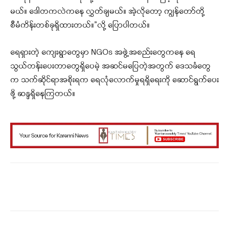
မယ်။ ဒေါတကလဲကနေ လွှတ်ချမယ်။ အဲ့လိုတော့ ကျွန်တော်တို့
စီမံကိန်းတစ်ခုရှိထားတယ်။”လို့ ပြောပါတယ်။
ရေရှားတဲ့ ကျေးရွာတွေမှာ NGOs အဖွဲ့အစည်းတွေကနေ ရေ
သွယ်တန်းပေးတာတွေရှိပေမဲ့ အဆင်မပြေတဲ့အတွက် ဒေသခံတွေ
က သက်ဆိုင်ရာအစိုးရက ရေလုံလောက်မှုရရှိရေးကို ဆောင်ရွက်ပေး
ဖို့ ဆန္ဒရှိနေကြတယ်။
Facebook
X
WhatsApp