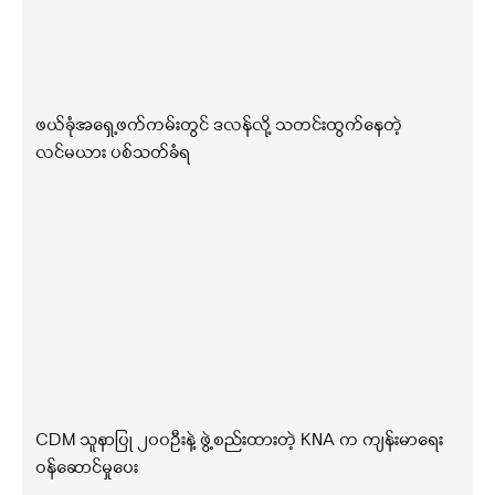
ဖယ်ခုံအရှေ့ဖက်ကမ်းတွင် ဒလန်လို့ သတင်းထွက်နေတဲ့
လင်မယား ပစ်သတ်ခံရ
CDM သူနာပြု ၂၀၀ဦးနဲ့ ဖွဲ့စည်းထားတဲ့ KNA က ကျန်းမာရေး
ဝန်ဆောင်မှုပေး