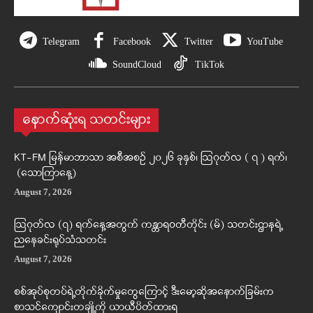
Telegram
Facebook
Twitter
YouTube
SoundCloud
TikTok
နောက်ဆုံးရ သတင်းများ
KT-FM မြန်မာဘာသာ အစီအစဉ် ၂၀၂၆ ခုနှစ်၊ ဩဂုတ်လ ( ၇ ) ရက်၊
(သောကြာနေ့)
August 7, 2026
ဩဂုတ်လ (၇) ရက်နေ့အတွက် ကန္တာရဝတီတိုင်း (မ်) သတင်းဌာနရဲ့
ညနေခင်းရုပ်သံသတင်း
August 7, 2026
စစ်အုပ်စုတပ်ရဲ့တိုက်ခိုက်မှုတွေကြောင့် ဒီးမော့ဆိုအနောက်ခြမ်းက
စာသင်ကျောင်းတချို့ကို ယာယီပိတ်ထားရ