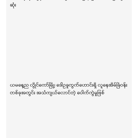
ဆုံး
ယမနေ့ည လွိုင်ကော်မြို့၊ ဒေါဥခူကွက်ဟောင်းရှိ လူနေအိမ်ခြံဝန်း
တစ်ခုအတွင်း အသံကျယ်လောင်တဲ့ ပေါက်ကွဲမှုဖြစ်