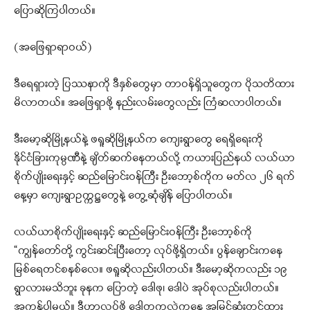
ပြောဆိုကြပါတယ်။
(အဖြေရှာရာဝယ်)
ဒီရေရှားတဲ့ ပြဿနာကို ဒီနှစ်တွေမှာ တာဝန်ရှိသူတွေက ပိုသတိထား
မိလာတယ်။ အဖြေရှာဖို့ နည်းလမ်းတွေလည်း ကြံဆလာပါတယ်။
ဒီးမော့ဆိုမြို့နယ်နဲ့ ဖရူဆိုမြို့နယ်က ကျေးရွာတွေ ရေရှိရေးကို
နိုင်ငံခြားကုမ္ပဏီနဲ့ ချိတ်ဆက်နေတယ်လို့ ကယားပြည်နယ် လယ်ယာ
စိုက်ပျိုးရေးနှင့် ဆည်မြောင်းဝန်ကြီး ဦးဘော့စ်ကိုက မတ်လ ၂၆ ရက်
နေ့မှာ ကျေးရွာဥက္ကဋ္ဌတွေနဲ့ တွေ့ဆုံချိန် ပြောပါတယ်။
လယ်ယာစိုက်ပျိုးရေးနှင့် ဆည်မြောင်းဝန်ကြီး ဦးဘော့စ်ကို
“ကျွန်တော်တို့ ကွင်းဆင်းပြီးတော့ လုပ်ဖို့ရှိတယ်။ ပွန်ချောင်းကနေ
မြစ်ရေတင်စနစ်လေ။ ဖရူဆိုလည်းပါတယ်။ ဒီးမော့ဆိုကလည်း ၁၉
ရွာလားမသိဘူး ခုနက ပြောတဲ့ ဒေါဖု၊ ဒေါပဲ အုပ်စုလည်းပါတယ်။
အကုန်ပါမယ်။ ဒီဟာလုပ်ဖို့ ဒေါတကလဲကနေ အမြင့်ဆုံးတင်ထား