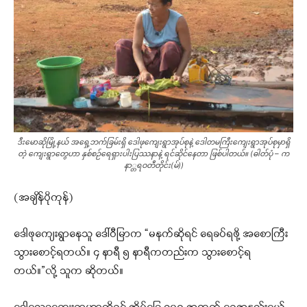
ဒီးမောဆိုမြို့နယ် အရှေ့ဘက်ခြမ်းရှိ ဒေါဖုကျေးရွာအုပ်စုနဲ့ ဒေါတမကြီးကျေးရွာအုပ်စုမှာရှိ
တဲ့ ကျေးရွာတွေဟာ နှစ်စဉ်ရေရှားပါးပြဿနာနဲ့ ရင်ဆိုင်နေတာ ဖြစ်ပါတယ်။ (ဓါတ်ပုံ – က
နာ္တရဝတီတိုင်း(မ်))
(အချိန်ပိုကုန်)
ဒေါဖုကျေးရွာနေသူ ဒေါ်ဝီမြာက “မနက်ဆိုရင် ရေခပ်ရဖို့ အစောကြီး
သွားစောင့်ရတယ်။ ၄ နာရီ ၅ နာရီကတည်းက သွားစောင့်ရ
တယ်။”လို့ သူက ဆိုတယ်။