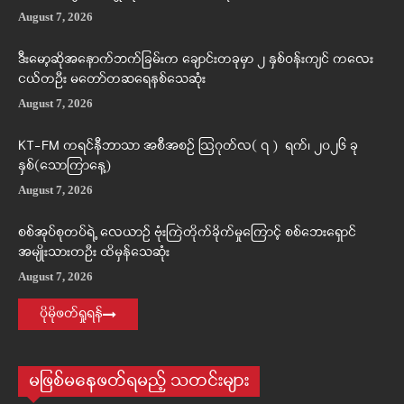
August 7, 2026
ဒီးမော့ဆိုအနောက်ဘက်ခြမ်းက ချောင်းတခုမှာ ၂ နှစ်ဝန်းကျင် ကလေး
ငယ်တဦး မတော်တဆရေနစ်သေဆုံး
August 7, 2026
KT-FM ကရင်နီဘာသာ အစီအစဉ် ဩဂုတ်လ( ၇ ) ရက်၊ ၂၀၂၆ ခု
နှစ်(သောကြာနေ့)
August 7, 2026
စစ်အုပ်စုတပ်ရဲ့ လေယာဉ် ဗုံးကြဲတိုက်ခိုက်မှုကြောင့် စစ်ဘေးရှောင်
အမျိုးသားတဦး ထိမှန်သေဆုံး
August 7, 2026
ပိုမိုဖတ်ရှုရန်
မဖြစ်မနေဖတ်ရမည့် သတင်းများ