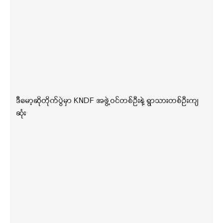
ဒီမော့ဆိုတိုက်ပွဲမှာ KNDF အဖွဲ့ဝင်တစ်ဦးနဲ့ ရွာသားတစ်ဦးကျ
ဆုံး