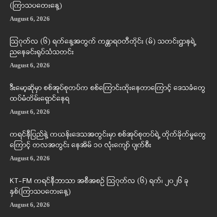
(ကြာသပတေးနေ့)
August 6, 2026
ဩဂုတ်လ (၆) ရက်နေ့အတွက် ကန္တာရဝတီတိုင်း (မ်) သတင်းဌာနရဲ့
ညနေခင်းရုပ်သံသတင်း
August 6, 2026
ဒီးမော့ဆိုမှာ စစ်အုပ်စုတပ်က စစ်ကြောင်းထိုးနေတာကြောင့် ဒေသခံတွေ
ထပ်မံတိမ်းရှောင်နေရ
August 6, 2026
ကရင်နီပြည်နဲ့ ကယန်းဒေသအတွင်းမှာ စစ်အုပ်စုတပ်ရဲ့ တိုက်ခိုက်မှုတွေ
ကြောင့် တလအတွင်း နေအိမ် ၁၀ လုံးကျော် ပျက်စီး
August 6, 2026
KT-FM ကရင်နီဘာသာ အစီအစဉ် ဩဂုတ်လ (၆) ရက်၊ ၂၀၂၆ ခု
နှစ်(ကြာသပတေးနေ့)
August 6, 2026