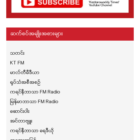
ဆက်စပ်အမျိုးအစားများ
သတင်း
KT FM
မာလ်တီမီဒီယာ
ရုပ်သံအစီအစဉ်
ကရင်နီဘာသာ FM Radio
မြန်မာဘာသာ FM Radio
ဆောင်းပါး
အင်တာဗျူး
ကရင်နီဘာသာ ရေဒီယို