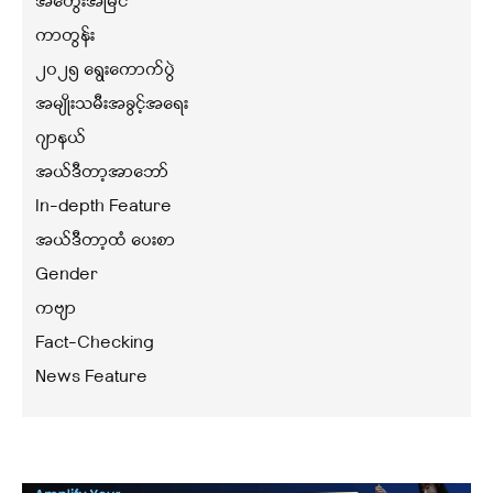
အတွေးအမြင်
ကာတွန်း
၂၀၂၅ ရွေးကောက်ပွဲ
အမျိုးသမီးအခွင့်အရေး
ဂျာနယ်
အယ်ဒီတာ့အာဘော်
In-depth Feature
အယ်ဒီတာ့ထံ ပေးစာ
Gender
ကဗျာ
Fact-Checking
News Feature