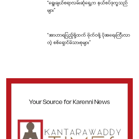
“ရွေးချယ်စရာလမ်းဆုံရှေ့က နယ်စပ်ဒုက္ခသည်
များ”
“အာဟာရပြည့်ဖို့ထက် ဗိုက်ဝဖို့ ပိုအရေးကြီးလာ
တဲ့ စစ်ရှောင်မိသားစုများ”