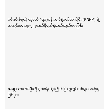
ဖမ်းဆီးခံရတဲ့ လူငယ် (၇၀)ဝန်းကျင်နဲ့ပတ်သက်ပြီး (KNPP) ရဲ့
အတွင်းရေးမှူး-၂ ခူးဒယ်နီရယ်နဲ့ဆက်သွယ်မေးမြန်း
အမျိုးသားတစ်ဦးကို ဝိုင်းဝန်းထိုးကြိတ်ပြီး ဂူတွင်းပစ်ချသေဆုံးမှု
ဖြစ်ပွား