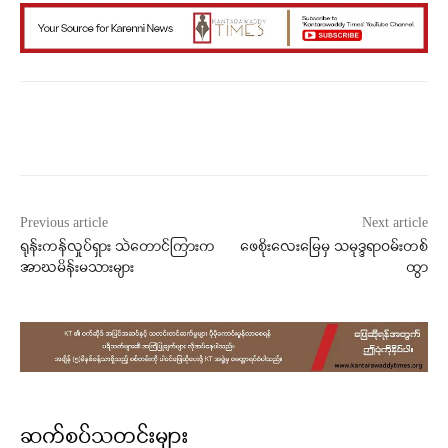
Facebook
X
WhatsApp
Previous article
Next article
ရုန်းကန်လှုပ်ရှား သဲတောင်ကြားက
ဖေစိုးလေးမြေမှ သမုဒ္ဒရာဝမ်းတစ်
အာဃမိန်းမသားများ
ထွာ
ဆက်စပ်သတင်းများ