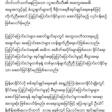
ပါဝင်ပတ်သက်နေကြသော လူအသီးသီး၏ အတွေးအခေါ်၊
အမူအကျင့်နှင့် ခံယူချက်များကို ဒီမိုကရေစီအုပ်ချုပ်ရေးစနစ်ဖြင့်
ကိုက်ညီအောင် ပြုပြင်ပြောင်းလဲနိုင်မှသာ အောင်မြင်မည့် လုပ်ငန်းစဉ်
ဖြစ်ပေလိမ့်မည်။
ပြုပြင်ပြောင်းလဲများ ဆောင်ရွက်ရာတွင် အထူးသတိထားရမည့်
အချက်မှာ အပြောင်းအလဲများ ဟန်ချက်ညီရေးပင်ဖြစ်ပေသည်။
ပြုပြင်ပြောင်းလဲရေး၏ အဓိက အစိတ်အပိုင်းများဖြစ်သော နိုင်ငံရေး
ပြုပြင်ပြောင်းလဲမှု၊ အုပ်ချုပ်ရေးပြုပြင်ပြောင်းလဲမှုနှင့် စီးပွားရေး
ပြုပြင်ပြောင်းလဲမှုတစ်ခုနဲ့ တစ်ခုဟန်ချက်ညီညီ ပြုပြင်ပြောင်းလဲနိုင်မှ
သာ အောင်မြင်နိုင်မည်ဖြစ်ပေသည်။
မြန်မာနိုင်ငံလို စစ်အုပ်ချုပ်ရေးစနစ် အရှည်ကြာခဲ့သောနိုင်ငံမျိုးတွင်
နိုင်ငံရေး ပြုပြင်ပြောင်းလဲမှုနှင့် စီးပွားရေး ပြုပြင်ပြောင်းလဲမှုများ
အောင်မြင်စေရန် အုပ်ချုပ်ရေးပြုပြင်ပြောင်းလဲမှုကအဓိက အခရာ
အကျဆုံး ဖြစ်ပေလိမ့်မည်။ စာရေးသူအမြင်ဖြင့် ပြောရလျှင် ဦးသိ်
န်းစိန်အစိုးရလက်ထက် ၂၀၁၅ ခုနှစ်တွင် ပြုလုပ်သော အုပ်ချုပ်ရေး