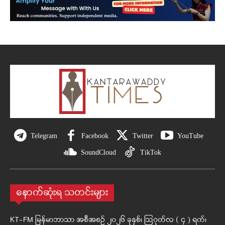
Telegram
Facebook
Twitter
YouTube
SoundCloud
TikTok
နောက်ဆုံးရ သတင်းများ
KT-FM မြန်မာဘာသာ အစီအစဉ် ၂၀၂၆ ခုနှစ်၊ ဩဂုတ်လ ( ၄ ) ရက်၊