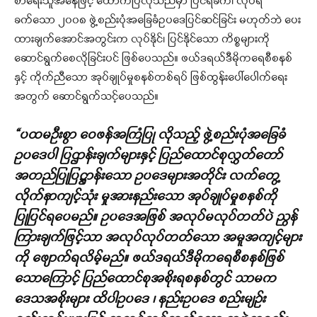
စာရေးသူအနေဖြင့် ထောက်ပြလိုသည်မှာ ပြင်ရခက်၊ လုပ်ရ
ခက်သော ၂၀၀၈ ဖွဲ့စည်းပုံအခြေခံဥပဒေပြင်ဆင်ခြင်း မဟုတ်ဘဲ ပေး
ထားချက်အောင်အတွင်းက လုပ်နိုင်၊ ပြင်နိုင်သော ကိစ္စများကို
ဆောင်ရွက်စေလိုခြင်းပင် ဖြစ်ပေသည်။ ဖယ်ဒရယ်ဒီမိုကရေစီစနစ်
နှင့် ကိုက်ညီသော အုပ်ချုပ်မှုစနစ်တစ်ရပ် ဖြစ်ထွန်းပေါ်ပေါက်ရေး
အတွက် ဆောင်ရွက်သင့်ပေသည်။
“ပထမဦးစွာ ဝေဖန်အကြံပြု လိုသည့် ဖွဲ့စည်းပုံအခြေခံ
ဥပဒေပါ ပြဌာန်းချက်များနှင့် ပြည်ထောင်စုလွှတ်တော်
အတည်ပြုပြဋ္ဌာန်းသော ဥပဒေများအတိုင်း လက်တွေ့
လိုက်နာကျင့်သုံး မှုအားနည်းသော အုပ်ချုပ်မှုစနစ်ကို
ပြုပြင်ရပေမည်။ ဥပဒေအဖြစ် အလုပ်မလုပ်တတ်ပဲ ညွန်
ကြားချက်ဖြင့်သာ အလုပ်လုပ်တတ်သော အမူအကျင့်များ
ကို ဖျောက်ရလိမ့်မည်။ ဖယ်ဒရယ်ဒီမိုကရေစီစနစ်ဖြစ်
သောကြောင့် ပြည်ထောင်စုအစိုးရစနစ်တွင် သာမက
ဒေသအစိုးများ ထိပါဥပဒေ ၊ နည်းဥပဒေ စည်းမျဉ်း