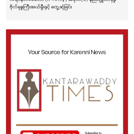
ဗိုလ်မှူးကြီးအယ်မွီးနှင့် တွေ့ဆုံခြင်း