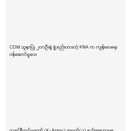
CDM သူနာပြု ၂၀၀ဦးနဲ့ ဖွဲ့စည်းထားတဲ့ KNA က ကျန်းမာရေး
ဝန်ဆောင်မှုပေး
ကရင်နီတပ်မတော် (K-Army) အမှတ်(၁) နည်းဗျူဟာမှူး