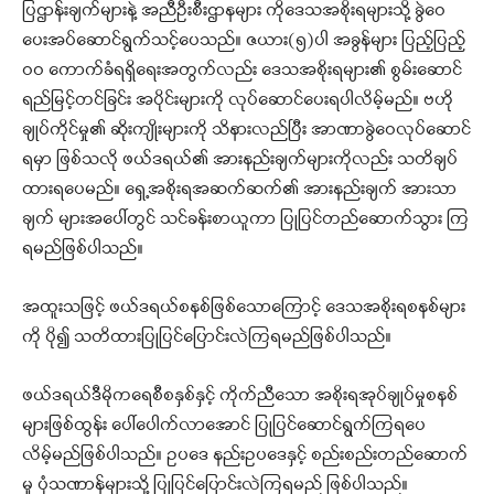
ပြဌာန်းချက်များနဲ့ အညီဦးစီးဌာနများ ကိုဒေသအစိုးရများသို့ ခွဲဝေ
ပေးအပ်ဆောင်ရွက်သင့်ပေသည်။ ဇယား(၅)ပါ အခွန်များ ပြည့်ပြည့်
ဝဝ ကောက်ခံရရှိရေးအတွက်လည်း ဒေသအစိုးရများ၏ စွမ်းဆောင်
ရည်မြင့်တင်ခြင်း အပိုင်းများကို လုပ်ဆောင်ပေးရပါလိမ့်မည်။ ဗဟို
ချုပ်ကိုင်မှု၏ ဆိုးကျိုးများကို သိနားလည်ပြီး အာဏာခွဲဝေလုပ်ဆောင်
ရမှာ ဖြစ်သလို ဖယ်ဒရယ်၏ အားနည်းချက်များကိုလည်း သတိချပ်
ထားရပေမည်။ ရှေ့အစိုးရအဆက်ဆက်၏ အားနည်းချက် အားသာ
ချက် များအပေါ်တွင် သင်ခန်းစာယူကာ ပြုပြင်တည်ဆောက်သွား ကြ
ရမည်ဖြစ်ပါသည်။
အထူးသဖြင့် ဖယ်ဒရယ်စနစ်ဖြစ်သောကြောင့် ဒေသအစိုးရစနစ်များ
ကို ပို၍ သတိထားပြုပြင်ပြောင်းလဲကြရမည်ဖြစ်ပါသည်။
ဖယ်ဒရယ်ဒီမိုကရေစီစနှစ်နှင့် ကိုက်ညီသော အစိုးရအုပ်ချုပ်မှုစနစ်
များဖြစ်ထွန်း ပေါ်ပေါက်လာအောင် ပြုပြင်ဆောင်ရွက်ကြရပေ
လိမ့်မည်ဖြစ်ပါသည်။ ဥပဒေ နည်းဥပဒေနှင့် စည်းစည်းတည်ဆောက်
မှု ပုံသဏာန်များသို့ ပြုပြင်ပြောင်းလဲကြရမည် ဖြစ်ပါသည်။