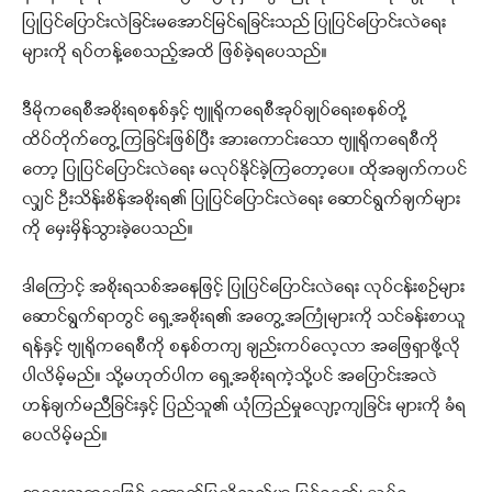
ပြုပြင်ပြောင်းလဲခြင်းမအောင်မြင်ရခြင်းသည် ပြုပြင်ပြောင်းလဲရေး
များကို ရပ်တန့်စေသည့်အထိ ဖြစ်ခဲ့ရပေသည်။
ဒီမိုကရေစီအစိုးရစနစ်နှင့် ဗျူရိုကရေစီအုပ်ချုပ်ရေးစနစ်တို့
ထိပ်တိုက်တွေ့ကြခြင်းဖြစ်ပြီး အားကောင်းသော ဗျူရိုကရေစီကို
တော့ ပြုပြင်ပြောင်းလဲရေး မလုပ်နိုင်ခဲ့ကြတော့ပေ။ ထိုအချက်ကပင်
လျှင် ဦးသိန်းစိန်အစိုးရ၏ ပြုပြင်ပြောင်းလဲရေး ဆောင်ရွက်ချက်များ
ကို မှေးမှိန်သွားခဲ့ပေသည်။
ဒါကြောင့် အစိုးရသစ်အနေဖြင့် ပြုပြင်ပြောင်းလဲရေး လုပ်ငန်းစဉ်များ
ဆောင်ရွက်ရာတွင် ရှေ့အစိုးရ၏ အတွေ့အကြုံများကို သင်ခန်းစာယူ
ရန်နှင့် ဗျုရိုကရေစီကို စနစ်တကျ ချည်းကပ်လေ့လာ အဖြေရှာဖို့လို
ပါလိမ့်မည်။ သို့မဟုတ်ပါက ရှေ့အစိုးရကဲ့သို့ပင် အပြောင်းအလဲ
ဟန်ချက်မညီခြင်းနှင့် ပြည်သူ၏ ယုံကြည်မှုလျော့ကျခြင်း များကို ခံရ
ပေလိမ့်မည်။