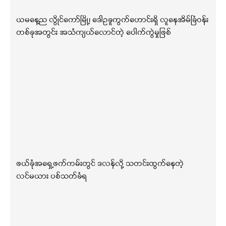
ယမနေ့ည လွိုင်ကော်မြို့၊ ဒေါဥခူကွက်ဟောင်းရှိ လူနေအိမ်ခြံဝန်း
တစ်ခုအတွင်း အသံကျယ်လောင်တဲ့ ပေါက်ကွဲမှုဖြစ်
ဖယ်ခုံအရှေ့ဖက်ကမ်းတွင် ဒလန်လို့ သတင်းထွက်နေတဲ့
လင်မယား ပစ်သတ်ခံရ