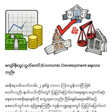
ကျော်စိုးသူ(လွှတ်တော်)Economic Development ရေးသား
သည်။
အစိုးရသစ်သက်တမ်း ၂ နှစ်ခွဲ ကာလ ကြာလွန်လာပြီ ဖြစ်
သော်လည်း နယ်ပယ်တိုင်းတွင် ပြုပြင်ပြောင်းလဲရေးများ ပျောက်ဆုံး
နေသောအစိုးရစနစ်ကို တွေ့ရပေသည်။ ငြိမ်းချမ်းရေးခေါင်းစဉ်
အောက်တွင်သာ စုပြုံနေကြပြီး ကျန်ကဏ္ဍများတွင် ပြုပြင်ပြောင်းလဲ