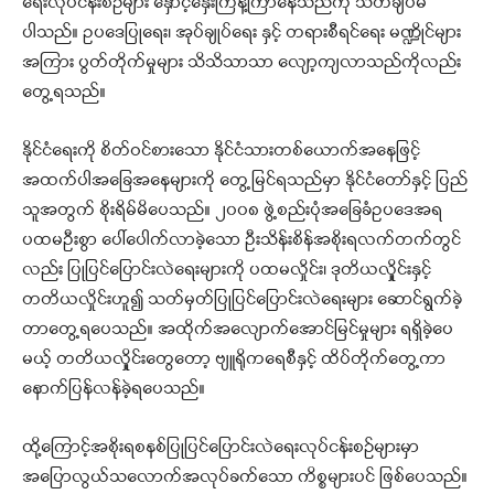
ရေးလုပ်ငန်းစဉ်များ နှောင့်နှေးကြန့်ကြာနေသည်ကို သတိချပ်မိ
ပါသည်။ ဥပဒေပြုရေး၊ အုပ်ချုပ်ရေး နှင့် တရားစီရင်ရေး မဏ္ဍိုင်များ
အကြား ပွတ်တိုက်မှုများ သိသိသာသာ လျော့ကျလာသည်ကိုလည်း
တွေ့ရသည်။
နိုင်ငံရေးကို စိတ်ဝင်စားသော နိုင်ငံသားတစ်ယောက်အနေဖြင့်
အထက်ပါအခြေအနေများကို တွေ့မြင်ရသည်မှာ နိုင်ငံတော်နှင့် ပြည်
သူအတွက် စိုးရိမ်မိပေသည်။ ၂၀၀၈ ဖွဲ့စည်းပုံအခြေခံဥပဒေအရ
ပထမဦးစွာ ပေါ်ပေါက်လာခဲ့သော ဦးသိန်းစိန်အစိုးရလက်တက်တွင်
လည်း ပြုပြင်ပြောင်းလဲရေးများကို ပထမလှိုင်း၊ ဒုတိယလှိုုင်းနှင့်
တတိယလှိုင်းဟူ၍ သတ်မှတ်ပြုပြင်ပြောင်းလဲရေးများ ဆောင်ရွက်ခဲ့
တာတွေ့ရပေသည်။ အထိုက်အလျောက်အောင်မြင်မှုများ ရရှိခဲ့ပေ
မယ့် တတိယလှိုုင်းတွေတော့ ဗျူရိုကရေစီနှင့် ထိပ်တိုက်တွေ့ကာ
နောက်ပြန်လန်ခဲ့ရပေသည်။
ထို့ကြောင့်အစိုးရစနစ်ပြုပြင်ပြောင်းလဲရေးလုပ်ငန်းစဉ်များမှာ
အပြောလွယ်သလောက်အလုပ်ခက်သော ကိစ္စများပင် ဖြစ်ပေသည်။