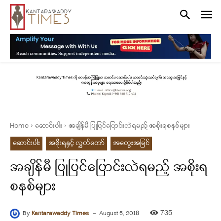
Home
ဆောင်းပါး
အချိန်မီ ပြုပြင်ပြောင်းလဲရမည့် အစိုးရစနစ်များ
ဆောင်းပါး
အစိုးရနှင့် လွှတ်တော်
အတွေးအမြင်
အချိန်မီ ပြုပြင်ပြောင်းလဲရမည့် အစိုးရ
စနစ်များ
-
735
By
Kantarawaddy Times
August 5, 2018