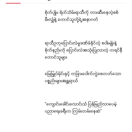
စိုက်ပျိုး၊ ရိတ်သိမ်းရာသီကို တားဆီးနေတဲ့စစ်
မီးလျှံနဲ့ တောင်သူတို့ရဲ့အနာဂတ်
ရာသီဥတုပြောင်းလဲမှုဒဏ်ခံနိုင်တဲ့ စပါးမျိုးနဲ့
စိုက်နည်းကို ပြောင်းလဲအသုံးပြုလာတဲ့ ကရင်နီ
တောင်သူများ
မြေမြှုပ်မိုင်းနှင့် တခြားပေါက်ကွဲစေတတ်သော
ပစ္စည်းများအန္တရာယ်
“ကျောင်းခေါင်းလောင်းသံ ပြန်မြည်လာပေမဲ့
ပညာရေးခရီးက ကြမ်းတမ်းနေဆဲ”