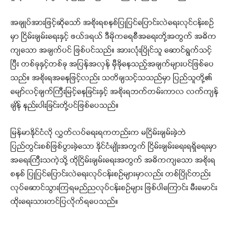
အချုပ်အားဖြင့်ဆိုသော် အစိုးရစနစ်ပြုပြင်ပြောင်းလဲရေးလုင်ငန်းစဉ်
မှာ ငြိမ်းချမ်းရေးနှင့် ဖယ်ဒရယ် ဒီမိုကရေစီအရေးတို့အတွက် အဓိက
ကျသော အချက်ပင် ဖြစ်ပင်သည်။ အားလုံးပြိုင်သူ ဆောင်ရွက်သင့်
ပြီး တစ်ခုနှင့်တစ်ခု အပြန်အလှန် မှီခိုနေသည့်အချက်များပင်ဖြစ်ပေ
သည်။ အစိုးရအနေဖြင့်လည်း သတိချသင့်သသည်မှာ ပြည်သူတို့၏
မျော်လင့်ချက်ကြီးမြင့်နေခြင်းနှင့် အစိုးရဘက်တမ်းကာလ လက်ကျန်
ချိန် နည်းပါးခြင်းတို့ပင်ဖြစ်ပေသည်။
မြန်မာနိုင်ငံလို လွှတ်လပ်ရေးရကတည်းက မငြိမ်းချမ်းခဲ့ဘဲ
ပြည်တွင်းစစ်ဖြစ်ပွားခဲ့သော နိုင်ငံမျိုးအတွက် ငြိမ်းချမ်းရေးရရှိရေးမှာ
အရေးကြီးသကဲ့သို့ ထိုငြိမ်းချမ်းရေးအတွက် အဓိကကျသော အစိုးရ
စနစ် ပြုပြင်ပြောင်းလဲရေးလုပ်ငန်းစဉ်များမှာလည်း တစ်ပြိုင်တည်း
လုပ်ဆောင်သွားကြရမည်ညလုပ်ငန်းစဉ်များ ဖြစ်ပါကြောင်း မီးမောင်း
ထိုးရေးသားတင်ပြလိုက်ရပေသည်။