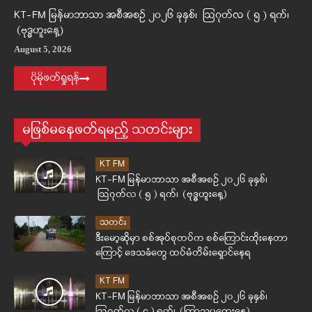
KT-FM မြန်မာဘာသာ အစီအစဉ် ၂၀၂၆ ခုနှစ်၊ ဩဂုတ်လ ( ၅ ) ရက်၊
(ဗုဒ္ဓဟူးနေ့)
August 5, 2026
ပိုမိုဖတ်ရှုရန်
မဖြစ်မနေဖတ်ရမည့် သတင်းများ
KT FM
KT-FM မြန်မာဘာသာ အစီအစဉ် ၂၀၂၆ ခုနှစ်၊
ဩဂုတ်လ ( ၅ ) ရက်၊ (ဗုဒ္ဓဟူးနေ့)
သတင်း
ဒီးမော့ဆိုမှာ စစ်အုပ်စုတပ်က စစ်ကြောင်းထိုးနေတာ
ကြောင့် ဒေသခံတွေ ထပ်မံတိမ်းရှောင်နေရ
KT FM
KT-FM မြန်မာဘာသာ အစီအစဉ် ၂၀၂၆ ခုနှစ်၊
ဩဂုတ်လ ( ၄ ) ရက်၊ (ကြာသပတေးနေ့)