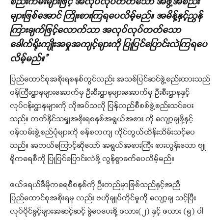
စည်းကမ်းများဖြင့် အလုပ်လုပ်တတ်သော အဖွဲ့အစည်း
များဖြစ်အောင် ကြိုးစားကြရပေလိမ့်မည်။ အမိန့်နှင့်ညွန်
ကြားချက်ဖြင့်လောက်သာ အလုပ်လုပ်တတ်သော
ခေါက်ရိုးကျိုးအမှုအကျင့်များကို ပြုပြင်ပြောင်းလဲကြရပေ
လိမ့်မည်။”
ပြည်ထောင်စုအစိုးရစနစ်တွင်လည်း အသစ်ပြင်ဆင်ဖွဲ့စည်းထားသည်
ဝန်ကြီးဌာနများအောက်မှ ဦးစီးဌာနများအောက်မှ ဦးစီးဌာနနှင့်
လုပ်ငန်းဌာနများကို လိုအပ်သလို ပြန်လည်စီစစ်ဖွဲ့စည်းသင်ပေး
သည်။ တတ်နိုင်သမျှအစိုးရစနစ်အရွယ်အစား ကို လျော့ချဖို့နှင့်
ဝန်ထမ်းဖွဲ့စည်ပုံများကို စန်စတကျ ကိုင်တွယ်ထိန်းသိမ်းသင့်ပေ
သည်။ အဘယ်ကြောင့်ဆိုသော် အရွယ်အစားကြီး စားလွန်းသော ဗျု
ရိုကရေစီကို ပြုပြင်ပြောင်းလဲဖို့ လွန်စွာခက်ပေလိမ့်မည်။
ဖယ်ဒရယ်ဒီမိုကရေစီစနစ်ကို ဦးတည်မှာဖြစ်သည်နှင့်အညီ
ပြည်ထောင်စုအစိုးရမှ လည်း ဗဟိုချုပ်ကိုင်မှုက်ို လျော့ချ သင့်ပြီး
လုပ်ပိုင်ခွင့်များအဆင့်ဆင့် ခွဲဝေပေးဖို့ ဇယား(၂) နှင့် ဇယား (၅) ပါ