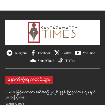
Telegram
Facebook
Twitter
YouTube
SoundCloud
TikTok
နောက်ဆုံးရ သတင်းများ
KT-FM မြန်မာဘာသာ အစီအစဉ် ၂၀၂၆ ခုနှစ်၊ ဩဂုတ်လ ( ၇ ) ရက်၊
(သောကြာနေ့)
August 7, 2026