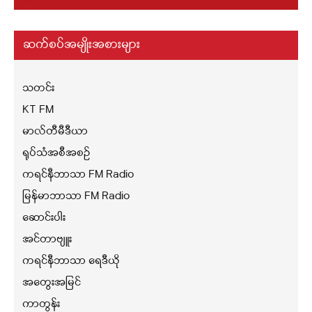
ဆက်စပ်အမျိုးအစားများ
သတင်း
KT FM
မာလ်တီမီဒီယာ
ရုပ်သံအစီအစဉ်
ကရင်နီဘာသာ FM Radio
မြန်မာဘာသာ FM Radio
ဆောင်းပါး
အင်တာဗျူး
ကရင်နီဘာသာ ရေဒီယို
အတွေးအမြင်
ကာတွန်း