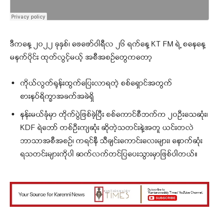
ဒီကနေ့ ၂၀၂၂ ခုနှစ်၊ ဖေဖော်ဝါရီလ ၂၆ ရက်နေ့ KT FM ရဲ့ စနေနေ့
မနက်ပိုင်း ထုတ်လွင့်မယ့် အစီအစဉ်တွေကတော့
ကိုယ်လွတ်ရုန်းထွက်ပြေးလာရတဲ့ စစ်ရှောင်အတွက်
စားနပ်ရိက္ခာအခက်အခဲရှိ
နန်းမယ်ခုံမှာ တိုက်ပွဲဖြစ်ခဲ့ပြီး စစ်ကောင်စီဘက်က ၂၀ဦးသေဆုံး၊
KDF ရဲဘော် တစ်ဦးကျဆုံး ဆိုတဲ့သတင်းနဲ့အတူ ယင်းတလဲ
ဘာသာအစီအစဉ်၊ ကရင်နီ သီချင်းကောင်းလေးများ၊ နောက်ဆုံး
ရသတင်းများကိုပါ ဆက်လက်တင်ပြပေးသွားမှာဖြစ်ပါတယ်။