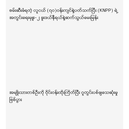
ဖမ်းဆီးခံရတဲ့ လူငယ် (၇၀)ဝန်းကျင်နဲ့ပတ်သက်ပြီး (KNPP) ရဲ့
အတွင်းရေးမှူး-၂ ခူးဒယ်နီရယ်နဲ့ဆက်သွယ်မေးမြန်း
အမျိုးသားတစ်ဦးကို ဝိုင်းဝန်းထိုးကြိတ်ပြီး ဂူတွင်းပစ်ချသေဆုံးမှု
ဖြစ်ပွား