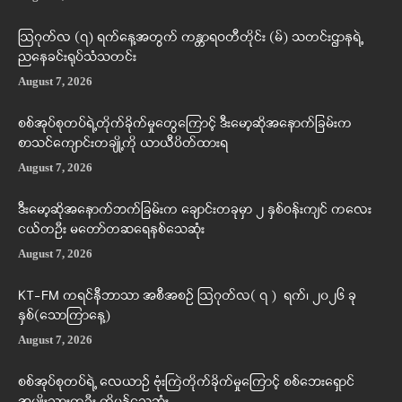
ဩဂုတ်လ (၇) ရက်နေ့အတွက် ကန္တာရဝတီတိုင်း (မ်) သတင်းဌာနရဲ့
ညနေခင်းရုပ်သံသတင်း
August 7, 2026
စစ်အုပ်စုတပ်ရဲ့တိုက်ခိုက်မှုတွေကြောင့် ဒီးမော့ဆိုအနောက်ခြမ်းက
စာသင်ကျောင်းတချို့ကို ယာယီပိတ်ထားရ
August 7, 2026
ဒီးမော့ဆိုအနောက်ဘက်ခြမ်းက ချောင်းတခုမှာ ၂ နှစ်ဝန်းကျင် ကလေး
ငယ်တဦး မတော်တဆရေနစ်သေဆုံး
August 7, 2026
KT-FM ကရင်နီဘာသာ အစီအစဉ် ဩဂုတ်လ( ၇ ) ရက်၊ ၂၀၂၆ ခု
နှစ်(သောကြာနေ့)
August 7, 2026
စစ်အုပ်စုတပ်ရဲ့ လေယာဉ် ဗုံးကြဲတိုက်ခိုက်မှုကြောင့် စစ်ဘေးရှောင်