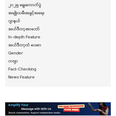
၂၀၂၅ ရွေးကောက်ပွဲ
အမျိုးသမီးအခွင့်အရေး
ဂျာနယ်
အယ်ဒီတာ့အာဘော်
In-depth Feature
အယ်ဒီတာ့ထံ ပေးစာ
Gender
ကဗျာ
Fact-Checking
News Feature