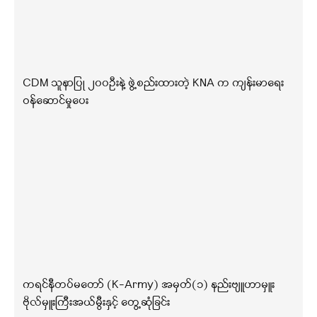
CDM သူနာပြု ၂၀၀ဦးနဲ့ ဖွဲ့စည်းထားတဲ့ KNA က ကျန်းမာရေး
ဝန်ဆောင်မှုပေး
ကရင်နီတပ်မတော် (K-Army) အမှတ်(၁) နည်းဗျူဟာမှူး
ဗိုလ်မှူးကြီးအယ်မွီးနှင့် တွေ့ဆုံခြင်း