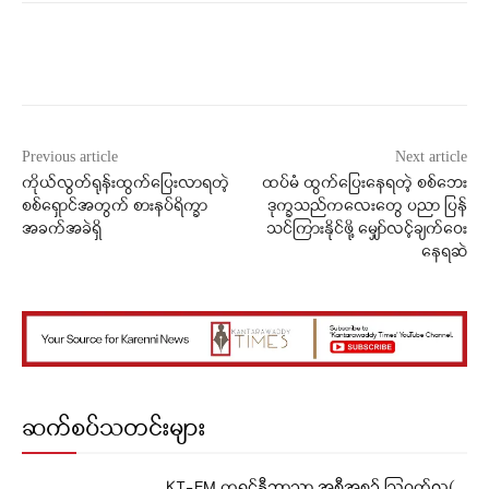
Facebook
X
WhatsApp
Previous article
Next article
ကိုယ်လွတ်ရုန်းထွက်ပြေးလာရတဲ့
ထပ်မံ ထွက်ပြေးနေရတဲ့ စစ်ဘေး
စစ်ရှောင်အတွက် စားနပ်ရိက္ခာ
ဒုက္ခသည်ကလေးတွေ ပညာ ပြန်
အခက်အခဲရှိ
သင်ကြားနိုင်ဖို့ မျှော်လင့်ချက်ဝေး
နေရဆဲ
ဆက်စပ်သတင်းများ
KT-FM ကရင်နီဘာသာ အစီအစဉ် ဩဂုတ်လ(