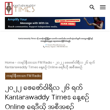
Home
ကရင်နီဘာသာ FM Radio
၂၀၂၂ ဖေဖော်ဝါရီလ ၂၆ ရက်
Kantarawaddy Times နေ့စဥ် Online ရေဒီယို အစီအစဥ်
ကရင်နီဘာသာ FM Radio
၂၀၂၂ ဖေဖော်ဝါရီလ ၂၆ ရက်
Kantarawaddy Times နေ့စဥ်
Online ရေဒီယို အစီအစဥ်