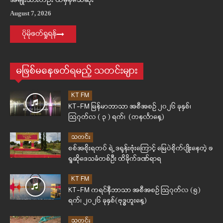
အမျိုးသားတဦး ထိမှန်သေဆုံး
August 7, 2026
ပိုမိုဖတ်ရှုရန်
မဖြစ်မနေဖတ်ရမည့် သတင်းများ
KT FM
KT-FM မြန်မာဘာသာ အစီအစဉ် ၂၀၂၆ ခုနှစ်၊
ဩဂုတ်လ ( ၃ ) ရက်၊ (တနင်္လာနေ့)
သတင်း
စစ်အစိုးရတပ် ရဲ့ ဒရုန်းဗုံးကြောင့် မြေပဲစိုက်ပျိုးနေတဲ့ ဖ
ရူဆိုဒေသခံတစ်ဦး ထိခိုက်ဒဏ်ရာရ
KT FM
KT-FM ကရင်နီဘာသာ အစီအစဉ် ဩဂုတ်လ (၅)
ရက်၊ ၂၀၂၆ ခုနှစ်(ဗုဒ္ဓဟူးနေ့)
သတင်း