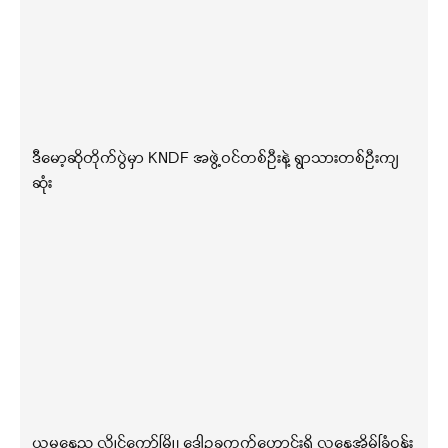
ဒီမော့ဆိုတိုက်ပွဲမှာ KNDF အဖွဲ့ဝင်တစ်ဦးနဲ့ ရွာသားတစ်ဦးကျ
ဆုံး
ယမနေ့ည လွိုင်ကော်မြို့၊ ဒေါဥခူကွက်ဟောင်းရှိ လူနေအိမ်ခြံဝန်း