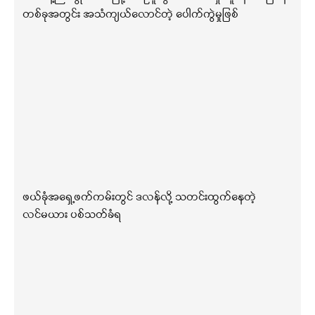
တစ်ခုအတွင်း အသံကျယ်လောင်တဲ့ ပေါက်ကွဲမှုဖြစ်
ဖယ်ခုံအရှေ့ဖက်ကမ်းတွင် ဒလန်လို့ သတင်းထွက်နေတဲ့
လင်မယား ပစ်သတ်ခံရ