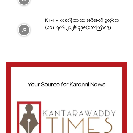
KT-FM ကရင်နီဘာသာ အစီအစဉ် ဇူလိုင်လ
(၃၁) ရက်၊ ၂၀၂၆ ခုနှစ်(သောကြာနေ့)