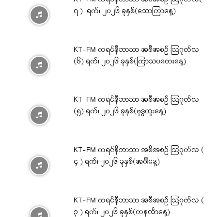
၇ ) ရက်၊ ၂၀၂၆ ခုနှစ်(သောကြာနေ့)
KT-FM ကရင်နီဘာသာ အစီအစဉ် ဩဂုတ်လ
(၆) ရက်၊ ၂၀၂၆ ခုနှစ်(ကြာသပတေးနေ့)
KT-FM ကရင်နီဘာသာ အစီအစဉ် ဩဂုတ်လ
(၅) ရက်၊ ၂၀၂၆ ခုနှစ်(ဗုဒ္ဓဟူးနေ့)
KT-FM ကရင်နီဘာသာ အစီအစဉ် ဩဂုတ်လ (
၄ ) ရက်၊ ၂၀၂၆ ခုနှစ်(အင်္ဂါနေ့)
KT-FM ကရင်နီဘာသာ အစီအစဉ် ဩဂုတ်လ (
၃ ) ရက်၊ ၂၀၂၆ ခုနှစ်(တနင်္လာနေ့)