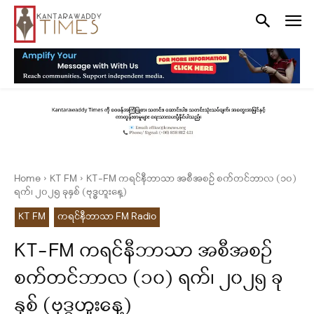
Home
KT FM
KT-FM ကရင်နီဘာသာ အစီအစဉ် စက်တင်ဘာလ (၁၀)
ရက်၊ ၂၀၂၅ ခုနှစ် (ဗုဒ္ဓဟူးနေ့)
KT FM
ကရင်နီဘာသာ FM Radio
KT-FM ကရင်နီဘာသာ အစီအစဉ်
စက်တင်ဘာလ (၁၀) ရက်၊ ၂၀၂၅ ခု
နှစ် (ဗုဒ္ဓဟူးနေ့)