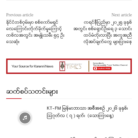
Previous article
Next article
နိုင်ငံတစ်ဝှမ်းမှာ စစ်ကော်မရှင်
ကရင်နီပြည်မှာ ၂၀၂၅ ခုနှစ်
လေကြောင်းတိုက်ခိုက်မှုကြောင့်
အတွင်း စစ်ရှောင်ဦးရေ ၃ သောင်း
တစ်လအတွင်း အမျိုးသမီး ၅၄ ဦး
ထပ်မံတိုးလာပြီး အကူအညီ
သေဆုံး
လိုအပ်ချက်တွေ များပြားနေ
ဆက်စပ်သတင်းများ
KT-FM မြန်မာဘာသာ အစီအစဉ် ၂၀၂၆ ခုနှစ်၊
ဩဂုတ်လ ( ၇ ) ရက်၊ (သောကြာနေ့)