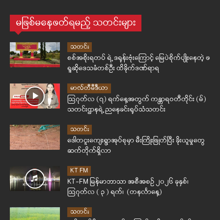
မဖြစ်မနေဖတ်ရမည့် သတင်းများ
သတင်း
စစ်အစိုးရတပ် ရဲ့ ဒရုန်းဗုံးကြောင့် မြေပဲစိုက်ပျိုးနေတဲ့ ဖ
ရူဆိုဒေသခံတစ်ဦး ထိခိုက်ဒဏ်ရာရ
မာလ်တီမီဒီယာ
ဩဂုတ်လ (၇) ရက်နေ့အတွက် ကန္တာရဝတီတိုင်း (မ်)
သတင်းဌာနရဲ့ ညနေခင်းရုပ်သံသတင်း
သတင်း
ဒေါတငူးကျေးရွာအုပ်စုမှာ မီးကြိုးဖြုတ်ပြီး ခိုးယူမှုတွေ
ဆက်တိုက်ရှိလာ
KT FM
KT-FM မြန်မာဘာသာ အစီအစဉ် ၂၀၂၆ ခုနှစ်၊
ဩဂုတ်လ ( ၃ ) ရက်၊ (တနင်္လာနေ့)
သတင်း