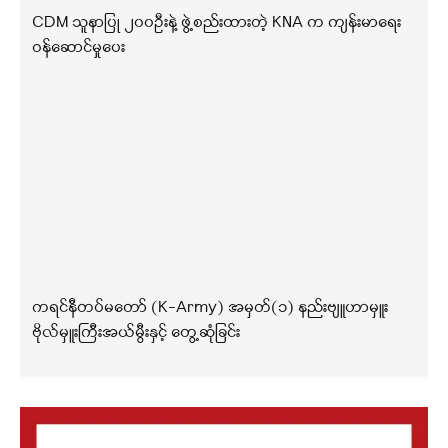
CDM သူနာပြု ၂၀၀ဦးနဲ့ ဖွဲ့စည်းထားတဲ့ KNA က ကျန်းမာရေး
ဝန်ဆောင်မှုပေး
ကရင်နီတပ်မတော် (K-Army) အမှတ်(၁) နည်းဗျူဟာမှူး
ဗိုလ်မှူးကြီးအယ်မွီးနှင့် တွေ့ဆုံခြင်း