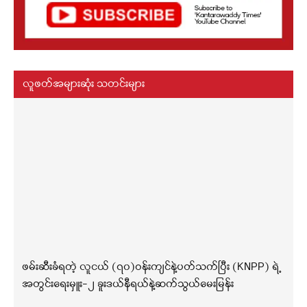
လူဖတ်အများဆုံး သတင်းများ
ဖမ်းဆီးခံရတဲ့ လူငယ် (၇၀)ဝန်းကျင်နဲ့ပတ်သက်ပြီး (KNPP) ရဲ့
အတွင်းရေးမှူး-၂ ခူးဒယ်နီရယ်နဲ့ဆက်သွယ်မေးမြန်း