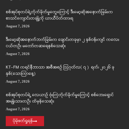
စစ်အုပ်စုတပ်ရဲ့တိုက်ခိုက်မှုတွေကြောင့် ဒီးမော့ဆိုအနောက်ခြမ်းက
စာသင်ကျောင်းတချို့ကို ယာယီပိတ်ထားရ
August 7, 2026
ဒီးမော့ဆိုအနောက်ဘက်ခြမ်းက ချောင်းတခုမှာ ၂ နှစ်ဝန်းကျင် ကလေး
ငယ်တဦး မတော်တဆရေနစ်သေဆုံး
August 7, 2026
KT-FM ကရင်နီဘာသာ အစီအစဉ် ဩဂုတ်လ( ၇ ) ရက်၊ ၂၀၂၆ ခု
နှစ်(သောကြာနေ့)
August 7, 2026
စစ်အုပ်စုတပ်ရဲ့ လေယာဉ် ဗုံးကြဲတိုက်ခိုက်မှုကြောင့် စစ်ဘေးရှောင်
အမျိုးသားတဦး ထိမှန်သေဆုံး
August 7, 2026
ပိုမိုဖတ်ရှုရန်