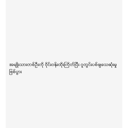
အမျိုးသားတစ်ဦးကို ဝိုင်းဝန်းထိုးကြိတ်ပြီး ဂူတွင်းပစ်ချသေဆုံးမှု
ဖြစ်ပွား