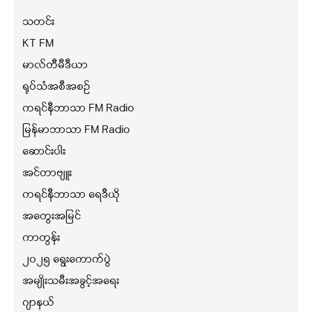
သတင်း
KT FM
မာလ်တီမီဒီယာ
ရုပ်သံအစီအစဉ်
ကရင်နီဘာသာ FM Radio
မြန်မာဘာသာ FM Radio
ဆောင်းပါး
အင်တာဗျူး
ကရင်နီဘာသာ ရေဒီယို
အတွေးအမြင်
ကာတွန်း
၂၀၂၅ ရွေးကောက်ပွဲ
အမျိုးသမီးအခွင့်အရေး
ဂျာနယ်