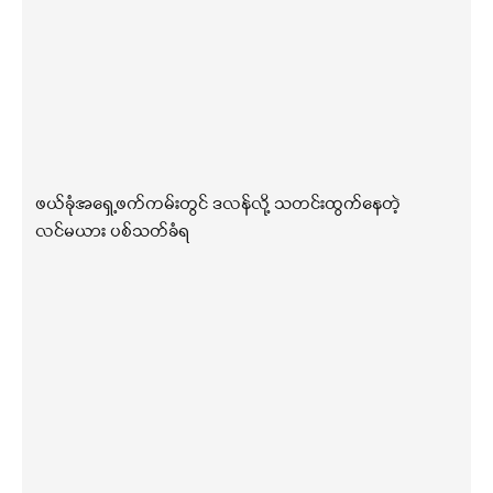
ဖယ်ခုံအရှေ့ဖက်ကမ်းတွင် ဒလန်လို့ သတင်းထွက်နေတဲ့
လင်မယား ပစ်သတ်ခံရ