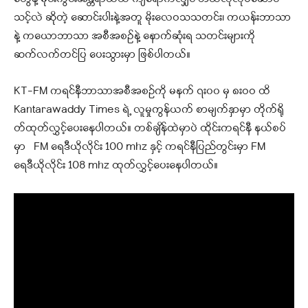
သင့်လဲ ဆိုတဲ့ ဆောင်းပါးနဲ့အတူ မိုးလေဝသသတင်း၊ ကယန်းဘာသာ
နဲ့ ကယောဘာသာ အစီအစဥ်နဲ့ နောက်ဆုံးရ သတင်းများကို
ဆက်လက်တင်ပြ ပေးသွားမှာ ဖြစ်ပါတယ်။
KT-FM ကရင်နီဘာသာအစီအစဉ်ကို မနက် ၇း၀၀ မှ ၈းဝဝ ထိ
Kantarawaddy Times ရဲ့ လူမှုကွန်ယက် စာမျက်နှာမှာ တိုက်ရို
တ်ထုတ်လွှင့်ပေးနေပါတယ်။ တစ်ချိန်ထဲမှာပဲ ထိုင်းကရင်နီ နယ်စပ်
မှာ FM ရေဒီယိုလိုင်း 100 mhz နှင့် ကရင်နီပြည်တွင်းမှာ FM
ရေဒီယိုလိုင်း 108 mhz ထုတ်လွှင့်ပေးနေပါတယ်။