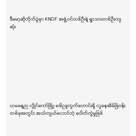
ဒီမော့ဆိုတိုက်ပွဲမှာ KNDF အဖွဲ့ဝင်တစ်ဦးနဲ့ ရွာသားတစ်ဦးကျ
ဆုံး
ယမနေ့ည လွိုင်ကော်မြို့၊ ဒေါဥခူကွက်ဟောင်းရှိ လူနေအိမ်ခြံဝန်း
တစ်ခုအတွင်း အသံကျယ်လောင်တဲ့ ပေါက်ကွဲမှုဖြစ်