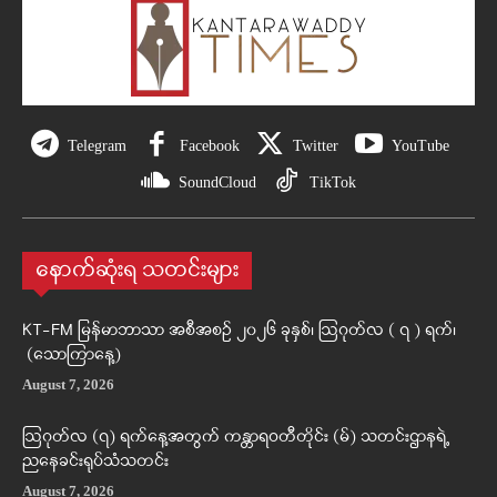
Telegram
Facebook
Twitter
YouTube
SoundCloud
TikTok
နောက်ဆုံးရ သတင်းများ
KT-FM မြန်မာဘာသာ အစီအစဉ် ၂၀၂၆ ခုနှစ်၊ ဩဂုတ်လ ( ၇ ) ရက်၊
(သောကြာနေ့)
August 7, 2026
ဩဂုတ်လ (၇) ရက်နေ့အတွက် ကန္တာရဝတီတိုင်း (မ်) သတင်းဌာနရဲ့
ညနေခင်းရုပ်သံသတင်း
August 7, 2026