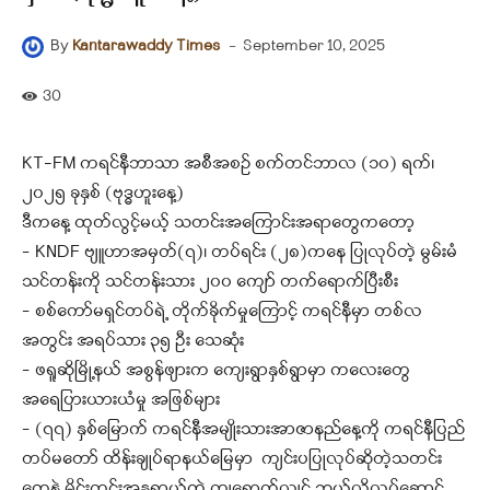
-
September 10, 2025
By
Kantarawaddy Times
30
KT-FM ကရင်နီဘာသာ အစီအစဉ် စက်တင်ဘာလ (၁၀) ရက်၊
၂၀၂၅ ခုနှစ် (ဗုဒ္ဓဟူးနေ့)
ဒီကနေ့ ထုတ်လွင့်မယ့် သတင်းအကြောင်းအရာတွေကတော့
– KNDF ဗျူဟာအမှတ်(၇)၊ တပ်ရင်း (၂၈)ကနေ ပြုလုပ်တဲ့ မွမ်းမံ
သင်တန်းကို သင်တန်းသား ၂၀၀ ကျော် တက်ရောက်ပြီးစီး
– စစ်ကော်မရှင်တပ်ရဲ့ တိုက်ခိုက်မှုကြောင့် ကရင်နီမှာ တစ်လ
အတွင်း အရပ်သား ၃၅ ဦး သေဆုံး
– ဖရူဆိုမြို့နယ် အစွန်ဖျားက ကျေးရွာနှစ်ရွာမှာ ကလေးတွေ
အရေပြားယားယံမှု အဖြစ်များ
– (၇၇) နှစ်မြောက် ကရင်နီအမျိုးသားအာဇာနည်နေ့ကို ကရင်နီပြည်
တပ်မတော် ထိန်းချုပ်ရာနယ်မြေမှာ ကျင်းပပြုလုပ်ဆိုတဲ့သတင်း
တွေနဲ့ မိုင်းကွင်းအန္တရာယ်ထဲ ကျရောက်လျှင် ဘယ်လိုလုပ်ဆောင်