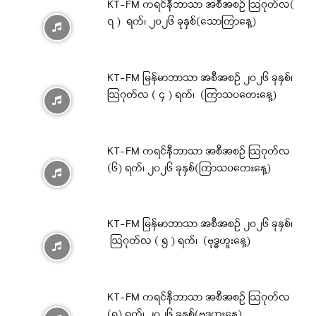
KT-FM ကရင်နီဘာသာ အစီအစဉ် ဩဂုတ်လ(
၇ ) ရက်၊ ၂၀၂၆ ခုနှစ်(သောကြာနေ့)
KT-FM မြန်မာဘာသာ အစီအစဉ် ၂၀၂၆ ခုနှစ်၊
ဩဂုတ်လ ( ၄ ) ရက်၊ (ကြာသပတေးနေ့)
KT-FM ကရင်နီဘာသာ အစီအစဉ် ဩဂုတ်လ
(၆) ရက်၊ ၂၀၂၆ ခုနှစ်(ကြာသပတေးနေ့)
KT-FM မြန်မာဘာသာ အစီအစဉ် ၂၀၂၆ ခုနှစ်၊
ဩဂုတ်လ ( ၅ ) ရက်၊ (ဗုဒ္ဓဟူးနေ့)
KT-FM ကရင်နီဘာသာ အစီအစဉ် ဩဂုတ်လ
(၅) ရက်၊ ၂၀၂၆ ခုနှစ်(ဗုဒ္ဓဟူးနေ့)