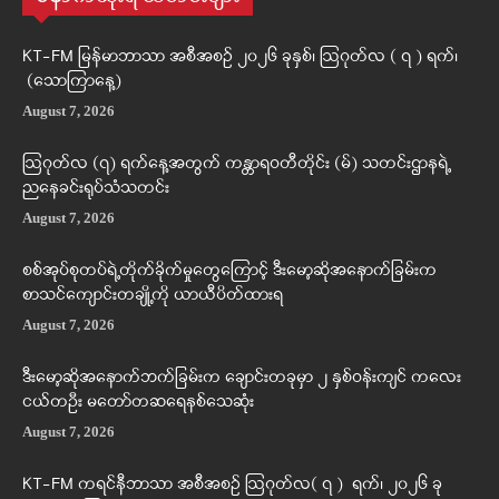
KT-FM မြန်မာဘာသာ အစီအစဉ် ၂၀၂၆ ခုနှစ်၊ ဩဂုတ်လ ( ၇ ) ရက်၊
(သောကြာနေ့)
August 7, 2026
ဩဂုတ်လ (၇) ရက်နေ့အတွက် ကန္တာရဝတီတိုင်း (မ်) သတင်းဌာနရဲ့
ညနေခင်းရုပ်သံသတင်း
August 7, 2026
စစ်အုပ်စုတပ်ရဲ့တိုက်ခိုက်မှုတွေကြောင့် ဒီးမော့ဆိုအနောက်ခြမ်းက
စာသင်ကျောင်းတချို့ကို ယာယီပိတ်ထားရ
August 7, 2026
ဒီးမော့ဆိုအနောက်ဘက်ခြမ်းက ချောင်းတခုမှာ ၂ နှစ်ဝန်းကျင် ကလေး
ငယ်တဦး မတော်တဆရေနစ်သေဆုံး
August 7, 2026
KT-FM ကရင်နီဘာသာ အစီအစဉ် ဩဂုတ်လ( ၇ ) ရက်၊ ၂၀၂၆ ခု