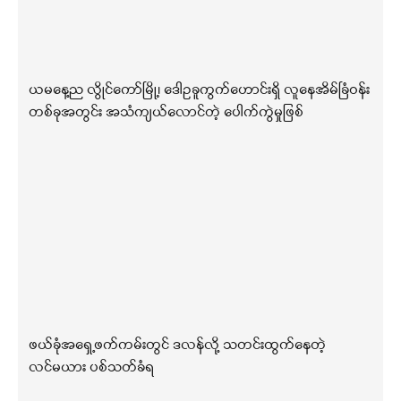
ယမနေ့ည လွိုင်ကော်မြို့၊ ဒေါဥခူကွက်ဟောင်းရှိ လူနေအိမ်ခြံဝန်း
တစ်ခုအတွင်း အသံကျယ်လောင်တဲ့ ပေါက်ကွဲမှုဖြစ်
ဖယ်ခုံအရှေ့ဖက်ကမ်းတွင် ဒလန်လို့ သတင်းထွက်နေတဲ့
လင်မယား ပစ်သတ်ခံရ