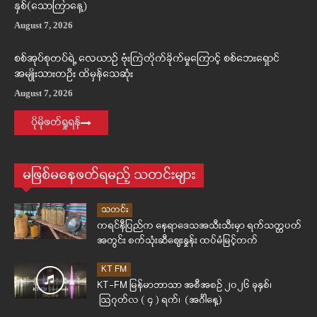
နှစ်(သောကြာနေ့)
August 7, 2026
စစ်အုပ်စုတပ်ရဲ့ လေယာဉ် ဗုံးကြဲတိုက်ခိုက်မှုကြောင့် စစ်ဘေးရှောင်
အမျိုးသားတဦး ထိမှန်သေဆုံး
August 7, 2026
ပိုမိုဖတ်ရှုရန်
မဖြစ်မနေဖတ်ရမည့် သတင်းများ
သတင်း
ကရင်နီပြည်က နေရာဒေသအသီးသီးမှာ ရက်သတ္တပတ်
အတွင်း စက်သုံးဆီဈေးနှုန်း ထပ်မံမြင့်တက်
KT FM
KT-FM မြန်မာဘာသာ အစီအစဉ် ၂၀၂၆ ခုနှစ်၊
ဩဂုတ်လ ( ၄ ) ရက်၊ (အင်္ဂါနေ့)