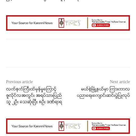
Facebook
X
WhatsApp
Previous article
Next article
လက်နက်ကြီးထိမှန်မှုကြောင့်
မယ်စဲ့မြို့နယ်မှာ ကြားကာလ
ဇူလိုင်လအတွင်း အရပ်သားပြည်
ပညာရေးကျောင်းဆင်းပွဲပြုလုပ်
သူ ၂ဦး သေဆုံးပြီး ၈ဦး ဒဏ်ရာရ