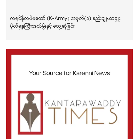
ကရင်နီတပ်မတော် (K-Army) အမှတ်(၁) နည်းဗျူဟာမှူး
ဗိုလ်မှူးကြီးအယ်မွီးနှင့် တွေ့ဆုံခြင်း