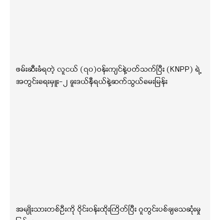
ဖမ်းဆီးခံရတဲ့ လူငယ် (၇၀)ဝန်းကျင်နဲ့ပတ်သက်ပြီး (KNPP) ရဲ့
အတွင်းရေးမှူး-၂ ခူးဒယ်နီရယ်နဲ့ဆက်သွယ်မေးမြန်း
အမျိုးသားတစ်ဦးကို ဝိုင်းဝန်းထိုးကြိတ်ပြီး ဂူတွင်းပစ်ချသေဆုံးမှု