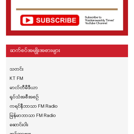
ဆက်စပ်အမျိုးအစားများ
သတင်း
KT FM
မာလ်တီမီဒီယာ
ရုပ်သံအစီအစဉ်
ကရင်နီဘာသာ FM Radio
မြန်မာဘာသာ FM Radio
ဆောင်းပါး