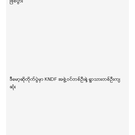
ဖြစ်ပွား
ဒီမော့ဆိုတိုက်ပွဲမှာ KNDF အဖွဲ့ဝင်တစ်ဦးနဲ့ ရွာသားတစ်ဦးကျ
ဆုံး