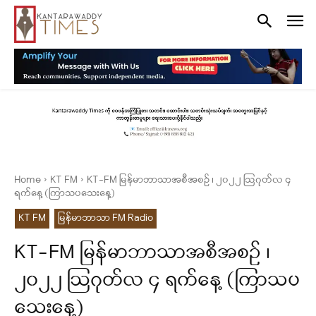
Home
KT FM
KT-FM မြန်မာဘာသာအစီအစဉ် ၊ ၂၀၂၂ ဩဂုတ်လ ၄
ရက်နေ့ (ကြာသပသေးနေ့)
KT FM
မြန်မာဘာသာ FM Radio
KT-FM မြန်မာဘာသာအစီအစဉ် ၊
၂၀၂၂ ဩဂုတ်လ ၄ ရက်နေ့ (ကြာသပ
သေးနေ့)