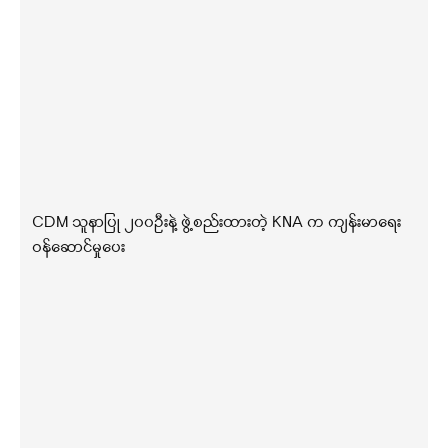
CDM သူနာပြု ၂၀၀ဦးနဲ့ ဖွဲ့စည်းထားတဲ့ KNA က ကျန်းမာရေး
ဝန်ဆောင်မှုပေး