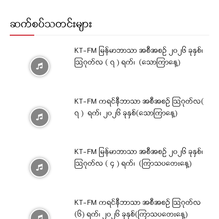
ဆက်စပ်သတင်းများ
KT-FM မြန်မာဘာသာ အစီအစဉ် ၂၀၂၆ ခုနှစ်၊
ဩဂုတ်လ ( ၇ ) ရက်၊ (သောကြာနေ့)
KT-FM ကရင်နီဘာသာ အစီအစဉ် ဩဂုတ်လ(
၇ ) ရက်၊ ၂၀၂၆ ခုနှစ်(သောကြာနေ့)
KT-FM မြန်မာဘာသာ အစီအစဉ် ၂၀၂၆ ခုနှစ်၊
ဩဂုတ်လ ( ၄ ) ရက်၊ (ကြာသပတေးနေ့)
KT-FM ကရင်နီဘာသာ အစီအစဉ် ဩဂုတ်လ
(၆) ရက်၊ ၂၀၂၆ ခုနှစ်(ကြာသပတေးနေ့)