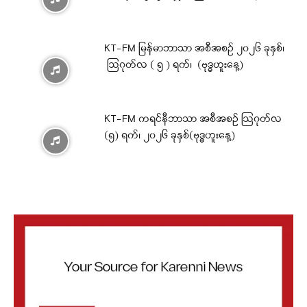
KT-FM မြန်မာဘာသာ အစီအစဉ် ၂၀၂၆ ခုနှစ်၊
ဩဂုတ်လ ( ၅ ) ရက်၊ (ဗုဒ္ဓဟူးနေ့)
KT-FM ကရင်နီဘာသာ အစီအစဉ် ဩဂုတ်လ
(၅) ရက်၊ ၂၀၂၆ ခုနှစ်(ဗုဒ္ဓဟူးနေ့)