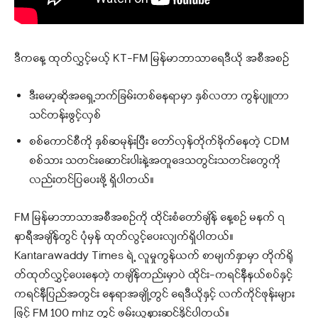
ဒီကနေ့ ထုတ်လွှင့်မယ့် KT-FM မြန်မာဘာသာရေဒီယို အစီအစဉ်
ဒီးမော့ဆိုအရှေ့ဘက်ခြမ်းတစ်နေရာမှာ နှစ်လတာ ကွန်ပျူတာ
သင်တန်းဖွင့်လှစ်
စစ်ကောင်စီကို နှစ်ဆမုန်းပြီး တော်လှန်တိုက်ခိုက်နေတဲ့ CDM
စစ်သား သတင်းဆောင်းပါးနဲ့အတူဒေသတွင်းသတင်းတွေကို
လည်းတင်ပြပေးဖို့ ရှိပါတယ်။
FM မြန်မာဘာသာအစီအစဉ်ကို ထိုင်းစံတော်ချိန် နေ့စဉ် မနက် ၇
နာရီအချိန်တွင် ပုံမှန် ထုတ်လွင့်ပေးလျက်ရှိပါတယ်။
Kantarawaddy Times ရဲ့ လူမှုကွန်ယက် စာမျက်နှာမှာ တိုက်ရို
တ်ထုတ်လွှင့်ပေးနေတဲ့ တချိန်တည်းမှာပဲ ထိုင်း-ကရင်နီနယ်စပ်နှင့်
ကရင်နီပြည်အတွင်း နေရာအချို့တွင် ရေဒီယိုနှင့် လက်ကိုင်ဖုန်းများ
ဖြင့် FM 100 mhz တွင် ဖမ်းယူနားဆင်နိုင်ပါတယ်။