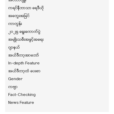
အင်တာဗျူး
ကရင်နီဘာသာ ရေဒီယို
အတွေးအမြင်
ကာတွန်း
၂၀၂၅ ရွေးကောက်ပွဲ
အမျိုးသမီးအခွင့်အရေး
ဂျာနယ်
အယ်ဒီတာ့အာဘော်
In-depth Feature
အယ်ဒီတာ့ထံ ပေးစာ
Gender
ကဗျာ
Fact-Checking
News Feature