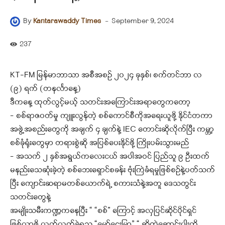
-
September 9, 2024
By
Kantarawaddy Times
237
KT-FM မြန်မာဘာသာ အစီအစဉ် ၂၀၂၄ ခုနှစ်၊ စက်တင်ဘာ လ
(၉) ရက် (တနင်္လာနေ့)
ဒီကနေ့ ထုတ်လွင့်မယ့် သတင်းအကြောင်းအရာတွေကတော့
– စစ်ရာဇ၀တ်မှု ကျူးလွန်တဲ့ စစ်ကောင်စီကိုအရေးယူဖို့ နိုင်ငံတကာ
အဖွဲ့အစည်းတွေကို အချက် ၄ ချက်နဲ့ IEC တောင်းဆိုလိုက်ပြီး ကမ္ဘာ့
စစ်ခုံရုံးတွေမှာ တရားစွဲဆို အပြစ်ပေးနိုင်ဖို့ ကြိုးပမ်းသွားမည်
– အသက် ၂ နှစ်အရွယ်ကလေးငယ် အပါအဝင် ပြည်သူ ၉ ဦးထက်
မနည်းသေဆုံးခဲ့တဲ့ စစ်ဘေးရှောင်စခန်း ဗုံးကြဲခံရမှုဖြစ်စဉ်နဲ့ပတ်သက်
ပြီး ကျောင်းဆရာမတစ်ယောက်ရဲ့ စကားသံနဲ့အတူ ဒေသတွင်း
သတင်းတွေနဲ့
အမျိုးသမီးကဏ္ဍကနေပြီး “ “စစ်” ကြောင့် အလှပြင်ဆိုင်ပိုင်ရှင်
ဖြစ်လာဖို့ လက်လွတ်ခဲ့ရသူ “မော်ဌေးမြာ” “ ဆိုတဲ့ဆောင်းပါးကို