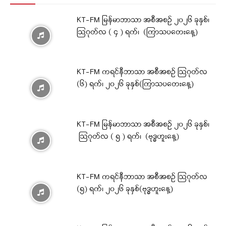
KT-FM မြန်မာဘာသာ အစီအစဉ် ၂၀၂၆ ခုနှစ်၊
ဩဂုတ်လ ( ၄ ) ရက်၊ (ကြာသပတေးနေ့)
KT-FM ကရင်နီဘာသာ အစီအစဉ် ဩဂုတ်လ
(၆) ရက်၊ ၂၀၂၆ ခုနှစ်(ကြာသပတေးနေ့)
KT-FM မြန်မာဘာသာ အစီအစဉ် ၂၀၂၆ ခုနှစ်၊
ဩဂုတ်လ ( ၅ ) ရက်၊ (ဗုဒ္ဓဟူးနေ့)
KT-FM ကရင်နီဘာသာ အစီအစဉ် ဩဂုတ်လ
(၅) ရက်၊ ၂၀၂၆ ခုနှစ်(ဗုဒ္ဓဟူးနေ့)