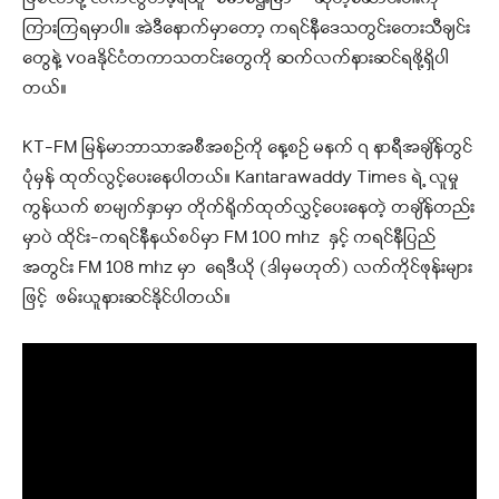
ကြားကြရမှာပါ။ အဲဒီနောက်မှာတော့ ကရင်နီဒေသတွင်းတေးသီချင်း
တွေနဲ့ voaနိုင်ငံတကာသတင်းတွေကို ဆက်လက်နားဆင်ရဖို့ရှိပါ
တယ်။
KT-FM မြန်မာဘာသာအစီအစဉ်ကို နေ့စဉ် မနက် ၇ နာရီအချိန်တွင်
ပုံမှန် ထုတ်လွင့်ပေးနေပါတယ်။ Kantarawaddy Times ရဲ့ လူမှု
ကွန်ယက် စာမျက်နှာမှာ တိုက်ရိုက်ထုတ်လွှင့်ပေးနေတဲ့ တချိန်တည်း
မှာပဲ ထိုင်း-ကရင်နီနယ်စပ်မှာ FM 100 mhz နှင့် ကရင်နီပြည်
အတွင်း FM 108 mhz မှာ ရေဒီယို (ဒါမှမဟုတ်) လက်ကိုင်ဖုန်းများ
ဖြင့် ဖမ်းယူနားဆင်နိုင်ပါတယ်။