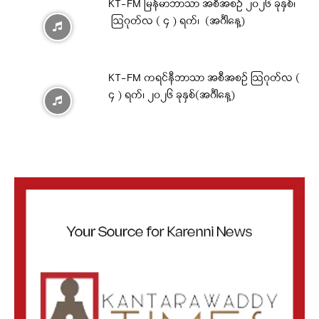
KT-FM မြန်မာဘာသာ အစီအစဉ် ၂၀၂၆ ခုနှစ်၊
ဩဂုတ်လ ( ၄ ) ရက်၊ (အင်္ဂါနေ့)
KT-FM ကရင်နီဘာသာ အစီအစဉ် ဩဂုတ်လ (
၄ ) ရက်၊ ၂၀၂၆ ခုနှစ်(အင်္ဂါနေ့)