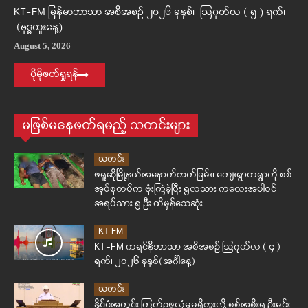
KT-FM မြန်မာဘာသာ အစီအစဉ် ၂၀၂၆ ခုနှစ်၊ ဩဂုတ်လ ( ၅ ) ရက်၊
(ဗုဒ္ဓဟူးနေ့)
August 5, 2026
ပိုမိုဖတ်ရှုရန်
မဖြစ်မနေဖတ်ရမည့် သတင်းများ
သတင်း
ဖရူဆိုမြို့နယ်အနောက်ဘက်ခြမ်း၊ ကျေးရွာတရွာကို စစ်
အုပ်စုတပ်က ဗုံးကြဲခဲ့ပြီး ၅လသား ကလေးအပါဝင်
အရပ်သား ၅ ဦး ထိမှန်သေဆုံး
KT FM
KT-FM ကရင်နီဘာသာ အစီအစဉ် ဩဂုတ်လ ( ၄ )
ရက်၊ ၂၀၂၆ ခုနှစ်(အင်္ဂါနေ့)
သတင်း
နိုင်ငံအတွင်း ကြက်ဥဖူလုံမှုမရှိဘူးလို့ စစ်အစိုးရ ဦးမင်း