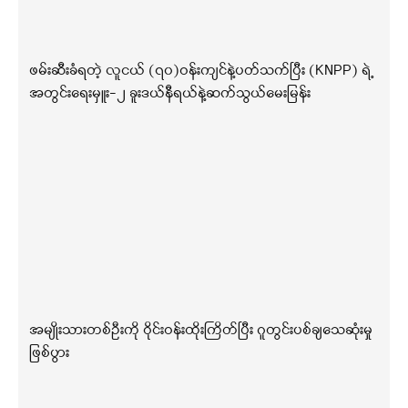
ဖမ်းဆီးခံရတဲ့ လူငယ် (၇၀)ဝန်းကျင်နဲ့ပတ်သက်ပြီး (KNPP) ရဲ့
အတွင်းရေးမှူး-၂ ခူးဒယ်နီရယ်နဲ့ဆက်သွယ်မေးမြန်း
အမျိုးသားတစ်ဦးကို ဝိုင်းဝန်းထိုးကြိတ်ပြီး ဂူတွင်းပစ်ချသေဆုံးမှု
ဖြစ်ပွား