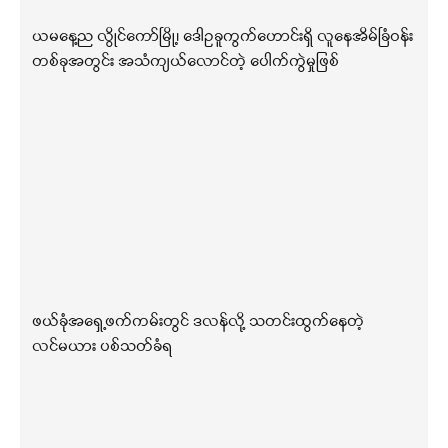
ယမနေ့ည လွိုင်ကော်မြို့၊ ဒေါဥခူကွက်ဟောင်းရှိ လူနေအိမ်ခြံဝန်း
တစ်ခုအတွင်း အသံကျယ်လောင်တဲ့ ပေါက်ကွဲမှုဖြစ်
ဖယ်ခုံအရှေ့ဖက်ကမ်းတွင် ဒလန်လို့ သတင်းထွက်နေတဲ့
လင်မယား ပစ်သတ်ခံရ