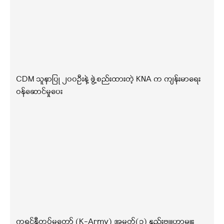
CDM သူနာပြု ၂၀၀ဦးနဲ့ ဖွဲ့စည်းထားတဲ့ KNA က ကျန်းမာရေး
ဝန်ဆောင်မှုပေး
ကရင်နီတပ်မတော် (K-Army) အမှတ်(၁) နည်းဗျူဟာမှူး