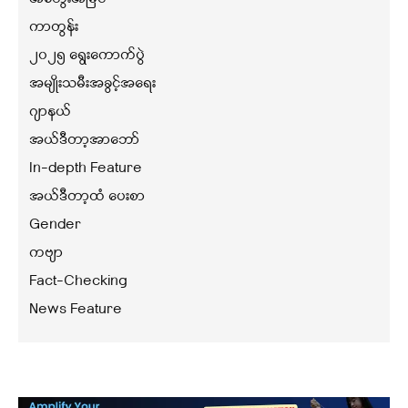
ကာတွန်း
၂၀၂၅ ရွေးကောက်ပွဲ
အမျိုးသမီးအခွင့်အရေး
ဂျာနယ်
အယ်ဒီတာ့အာဘော်
In-depth Feature
အယ်ဒီတာ့ထံ ပေးစာ
Gender
ကဗျာ
Fact-Checking
News Feature