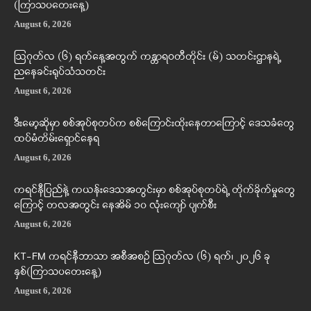
(ကြာသပတေးနေ့)
August 6, 2026
ဩဂုတ်လ (၆) ရက်နေ့အတွက် ကန္တာရဝတီတိုင်း (မ်) သတင်းဌာနရဲ့
ညနေခင်းရုပ်သံသတင်း
August 6, 2026
ဒီးမော့ဆိုမှာ စစ်အုပ်စုတပ်က စစ်ကြောင်းထိုးနေတာကြောင့် ဒေသခံတွေ
ထပ်မံတိမ်းရှောင်နေရ
August 6, 2026
ကရင်နီပြည်နဲ့ ကယန်းဒေသအတွင်းမှာ စစ်အုပ်စုတပ်ရဲ့ တိုက်ခိုက်မှုတွေ
ကြောင့် တလအတွင်း နေအိမ် ၁၀ လုံးကျော် ပျက်စီး
August 6, 2026
KT-FM ကရင်နီဘာသာ အစီအစဉ် ဩဂုတ်လ (၆) ရက်၊ ၂၀၂၆ ခု
နှစ်(ကြာသပတေးနေ့)
August 6, 2026