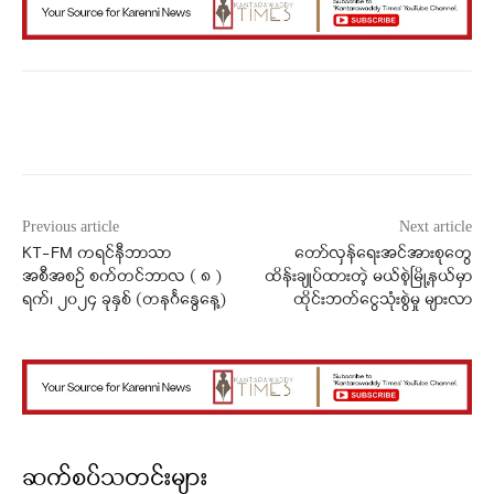
Facebook
X
WhatsApp
Previous article
Next article
KT-FM ကရင်နီဘာသာ
တော်လှန်ရေးအင်အားစုတွေ
အစီအစဉ် စက်တင်ဘာလ ( ၈ )
ထိန်းချုပ်ထားတဲ့ မယ်စဲ့မြို့နယ်မှာ
ရက်၊ ၂၀၂၄ ခုနှစ် (တနင်္ဂနွေနေ့)
ထိုင်းဘတ်ငွေသုံးစွဲမှု များလာ
ဆက်စပ်သတင်းများ