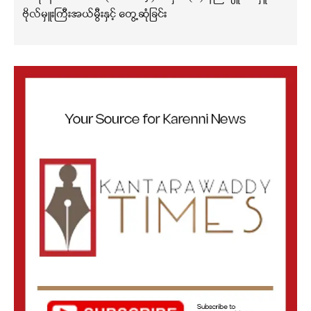
ဗိုလ်မှူးကြီးအယ်မွီးနှင့် တွေ့ဆုံခြင်း