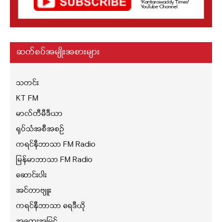
ဆက်စပ်အမျိုးအစားများ
သတင်း
KT FM
မာလ်တီမီဒီယာ
ရုပ်သံအစီအစဉ်
ကရင်နီဘာသာ FM Radio
မြန်မာဘာသာ FM Radio
ဆောင်းပါး
အင်တာဗျူး
ကရင်နီဘာသာ ရေဒီယို
အတွေးအမြင်