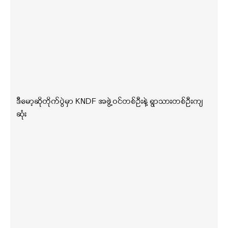
ဒီမော့ဆိုတိုက်ပွဲမှာ KNDF အဖွဲ့ဝင်တစ်ဦးနဲ့ ရွာသားတစ်ဦးကျ
ဆုံး