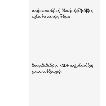
အမျိုးသားတစ်ဦးကို ဝိုင်းဝန်းထိုးကြိတ်ပြီး ဂူ
တွင်းပစ်ချသေဆုံးမှုဖြစ်ပွား
ဒီမော့ဆိုတိုက်ပွဲမှာ KNDF အဖွဲ့ဝင်တစ်ဦးနဲ့
ရွာသားတစ်ဦးကျဆုံး