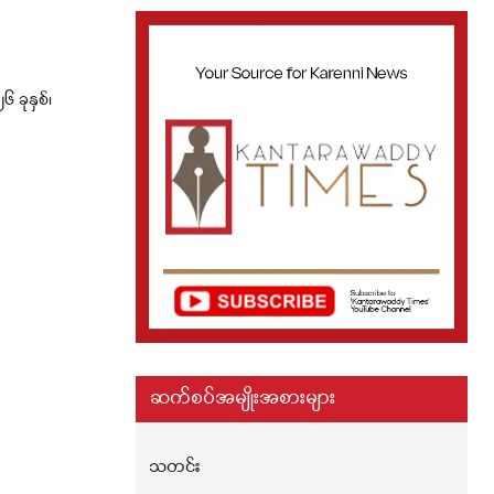
ခုနှစ်၊
ဆက်စပ်အမျိုးအစားများ
သတင်း