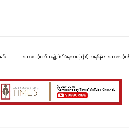
Telegram
Viber
ခင်း
စတားလင့်စက်တချို့ ပိတ်ခံရတာကြောင့် ကရင်နီက စတားလင့်ဝန