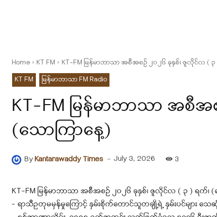
Home
KT FM
KT-FM မြန်မာဘာသာ အစီအစဉ် ၂၀၂၆ ခုနှစ်၊ ဇူလိုင်လ ( ၃
KT FM
မြန်မာဘာသာ FM Radio
KT-FM မြန်မာဘာသာ အစီအစဉ် ၂
(သောကြာနေ့)
-
July 3, 2026
By
Kantarawaddy Times
3
KT-FM မြန်မာဘာသာ အစီအစဉ် ၂၀၂၆ ခုနှစ်၊ ဇူလိုင်လ ( ၃ ) ရက်၊ 
– ရာသီဥတုမမှန်မှုကြောင့် နှမ်းစိုက်တောင်သူတချို့ရဲ့ နှမ်းပင်များ သေဆု