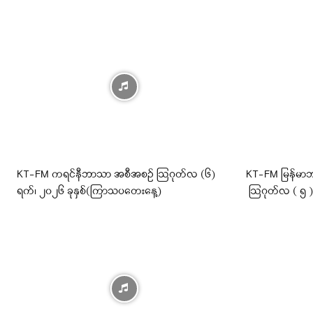
KT-FM ကရင်နီဘာသာ အစီအစဉ် ဩဂုတ်လ (၆)
KT-FM မြန်မာဘ
ရက်၊ ၂၀၂၆ ခုနှစ်(ကြာသပတေးနေ့)
ဩဂုတ်လ ( ၅ ) ရ