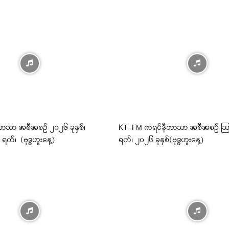
ာသာ အစီအစဉ် ၂၀၂၆ ခုနှစ်၊
KT-FM ကရင်နီဘာသာ အစီအစဉ် ဩ
က်၊ (ဗုဒ္ဓဟူးနေ့)
ရက်၊ ၂၀၂၆ ခုနှစ်(ဗုဒ္ဓဟူးနေ့)