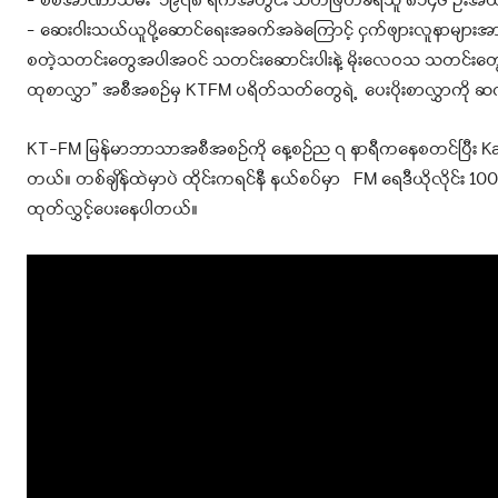
– စစ်အာဏာသိမ်း ၁၉၇၈ ရက်အတွင်း သတ်ဖြတ်ခံရသူ ၈၁၄၆ ဦးအထိ
– ဆေးဝါးသယ်ယူပို့ဆောင်ရေးအခက်အခဲ
ကြောင့် ငှက်ဖျားလူနာများအ
စတဲ့သတင်းတွေအပါအဝင် သတင်းဆောင်းပါးနဲ့ မိုးလေဝသ သတင်းတွေက
ထုစာလွှာ” အစီအစဉ်မှ KTFM ပရိတ်သတ်တွေရဲ့ ပေးပိုးစာလွှာကို
KT-FM မြန်မာဘာသာအစီအစဉ်ကို နေ့စဉ်ည ၇ နာရီကနေစတင်ပြီး Kanta
တယ်
။ တစ်ချိန်ထဲမှာပဲ ထိုင်းကရင်နီ နယ်စပ်မှာ FM ရေဒီယိုလိုင်း 100 m
ထုတ်လွှင့်ပေးနေပါတယ်။