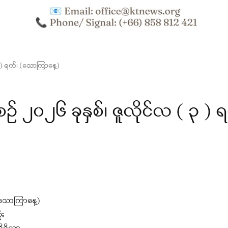
 ) ရက်၊ (သောကြာနေ့)
၀၂၆ ခုနှစ်၊ ဇူလိုင်လ ( ၃ ) ရ
(သောကြာနေ့)
ံး