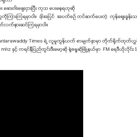
ရှိလာ
ား ဆေးဝါးချေးငှားပြီး ကုသ ပေးနေရဟုဆို
ိုကြားကြရမှာပါ။ ဒါ့အပြင် အပတ်စဉ် တင်ဆက်ပေးတဲ့ ကုန်ဈေးနှုန်းသ
 ဆက်လက်နားဆင်ကြရမှာပါ။
rawaddy Times ရဲ့ လူမှုကွန်ယက် စာမျက်နှာမှာ တိုက်ရိုက်ထုတ်လွှင
hz နှင့် ကရင်နီပြည်တွင်းဒီးမော့ဆို နဲ့ဖရူဆိုမြို့နယ်မှာ FM ရေဒီယိုလိုင်း 1