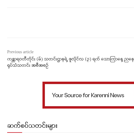
Facebook
X
WhatsApp
Previous article
ကန္တာရဝတီတိုင်း (မ်) သတင်းဌာနရဲ့ ဇူလိုင်လ (၃) ရက် သောကြာနေ့ ညနေ
ရုပ်သံသတင်း အစီအစဉ်
ဆက်စပ်သတင်းများ