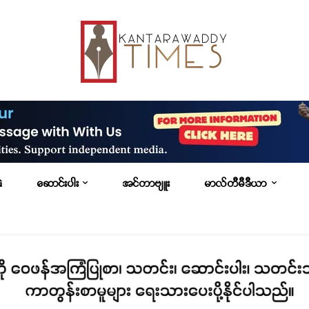
G
ဆောင်းပါး
အင်တာဗျူး
မာလ်တီမီဒီယာ