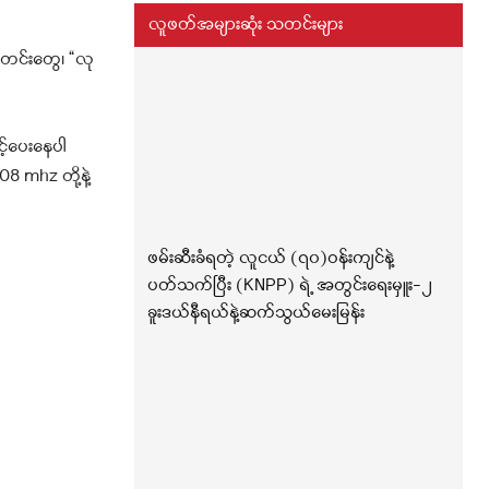
လူဖတ်အများဆုံး သတင်းများ
တင်းတွေ၊ “လု
့်ပေးနေပါ
08 mhz တို့နဲ့
ဖမ်းဆီးခံရတဲ့ လူငယ် (၇၀)ဝန်းကျင်နဲ့
ပတ်သက်ပြီး (KNPP) ရဲ့ အတွင်းရေးမှူး-၂
ခူးဒယ်နီရယ်နဲ့ဆက်သွယ်မေးမြန်း