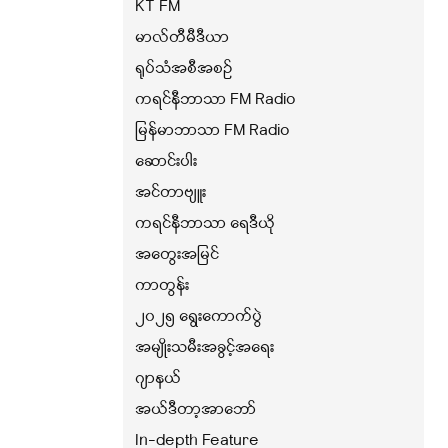
KT FM
မာလ်တီမီဒီယာ
ရုပ်သံအစီအစဉ်
ကရင်နီဘာသာ FM Radio
မြန်မာဘာသာ FM Radio
ဆောင်းပါး
အင်တာဗျူး
ကရင်နီဘာသာ ရေဒီယို
အတွေးအမြင်
ကာတွန်း
၂၀၂၅ ရွေးကောက်ပွဲ
အမျိုးသမီးအခွင့်အရေး
ဂျာနယ်
အယ်ဒီတာ့အာဘော်
In-depth Feature