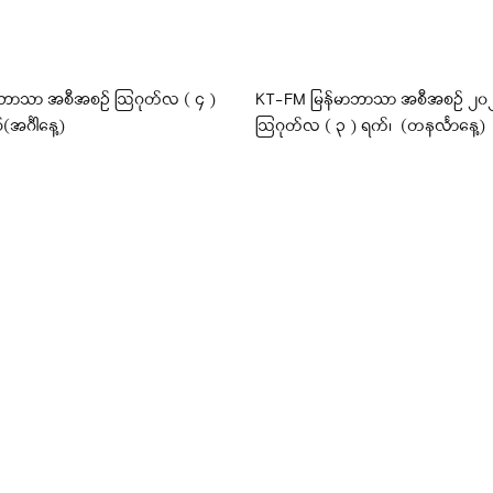
ဘာသာ အစီအစဉ် ဩဂုတ်လ ( ၄ )
KT-FM မြန်မာဘာသာ အစီအစဉ် ၂၀၂၆ 
(အင်္ဂါနေ့)
ဩဂုတ်လ ( ၃ ) ရက်၊ (တနင်္လာနေ့)