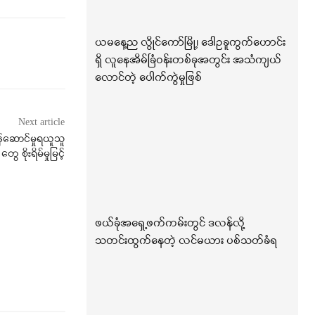
ယမနေ့ည လွိုင်ကော်မြို့၊ ဒေါဥခူကွက်ဟောင်း
ရှိ လူနေအိမ်ခြံဝန်းတစ်ခုအတွင်း အသံကျယ်
လောင်တဲ့ ပေါက်ကွဲမှုဖြစ်
Next article
်ဆောင်မှုရယူသူ
တွေ စိုးရိမ်မှုမြင့်
ဖယ်ခုံအရှေ့ဖက်ကမ်းတွင် ဒလန်လို့
သတင်းထွက်နေတဲ့ လင်မယား ပစ်သတ်ခံရ