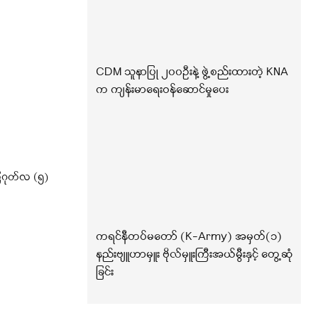
CDM သူနာပြု ၂၀၀ဦးနဲ့ ဖွဲ့စည်းထားတဲ့ KNA
က ကျန်းမာရေးဝန်ဆောင်မှုပေး
ဂုတ်လ (၅)
ကရင်နီတပ်မတော် (K-Army) အမှတ်(၁)
နည်းဗျူဟာမှူး ဗိုလ်မှူးကြီးအယ်မွီးနှင့် တွေ့ဆုံ
ခြင်း