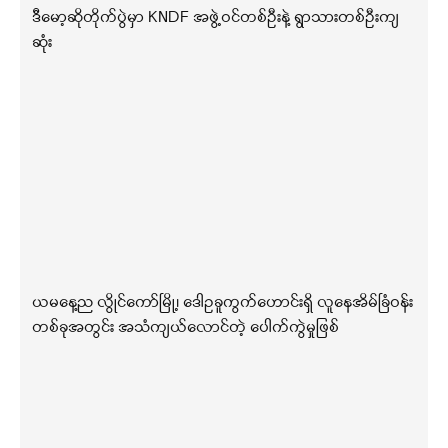
ဒီမော့ဆိုတိုက်ပွဲမှာ KNDF အဖွဲ့ဝင်တစ်ဦးနဲ့ ရွာသားတစ်ဦးကျ
ဆုံး
ယမနေ့ည လွိုင်ကော်မြို့၊ ဒေါဥခူကွက်ဟောင်းရှိ လူနေအိမ်ခြံဝန်း
တစ်ခုအတွင်း အသံကျယ်လောင်တဲ့ ပေါက်ကွဲမှုဖြစ်