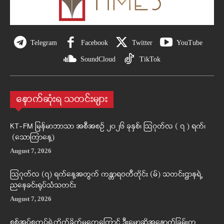
Telegram
Facebook
Twitter
YouTube
SoundCloud
TikTok
နောက်ဆုံးရ သတင်းများ
KT-FM မြန်မာဘာသာ အစီအစဉ် ၂၀၂၆ ခုနှစ်၊ ဩဂုတ်လ ( ၇ ) ရက်၊
(သောကြာနေ့)
August 7, 2026
ဩဂုတ်လ (၇) ရက်နေ့အတွက် ကန္တာရဝတီတိုင်း (မ်) သတင်းဌာနရဲ့
ညနေခင်းရုပ်သံသတင်း
August 7, 2026
စစ်အုပ်စုတပ်ရဲ့တိုက်ခိုက်မှုတွေကြောင့် ဒီးမော့ဆိုအနောက်ခြမ်းက