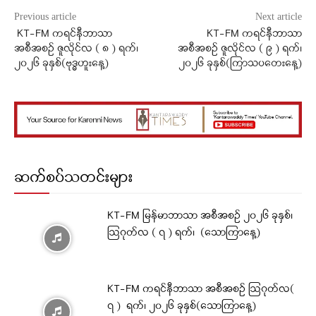
Previous article
Next article
KT-FM ကရင်နီဘာသာ
KT-FM ကရင်နီဘာသာ
အစီအစဉ် ဇူလိုင်လ ( ၈ ) ရက်၊
အစီအစဉ် ဇူလိုင်လ ( ၉ ) ရက်၊
၂၀၂၆ ခုနှစ်(ဗုဒ္ဓဟူးနေ့)
၂၀၂၆ ခုနှစ်(ကြာသပတေးနေ့)
ဆက်စပ်သတင်းများ
KT-FM မြန်မာဘာသာ အစီအစဉ် ၂၀၂၆ ခုနှစ်၊
ဩဂုတ်လ ( ၇ ) ရက်၊ (သောကြာနေ့)
KT-FM ကရင်နီဘာသာ အစီအစဉ် ဩဂုတ်လ(
၇ ) ရက်၊ ၂၀၂၆ ခုနှစ်(သောကြာနေ့)