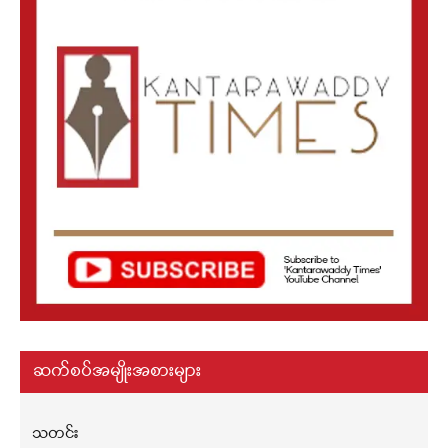
ဆက်စပ်အမျိုးအစားများ
သတင်း