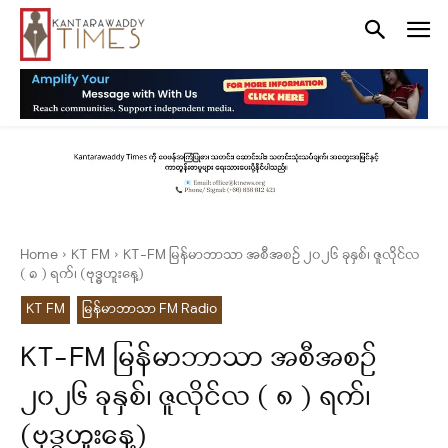
Home
KT FM
KT-FM မြန်မာဘာသာ အစီအစဉ် ၂၀၂၆ ခုနှစ်၊ ဇူလိုင်လ
( ၈ ) ရက်၊ (ဗုဒ္ဓဟူးနေ့)
KT FM
မြန်မာဘာသာ FM Radio
KT-FM မြန်မာဘာသာ အစီအစဉ်
၂၀၂၆ ခုနှစ်၊ ဇူလိုင်လ ( ၈ ) ရက်၊
(ဗုဒ္ဓဟူးနေ့)