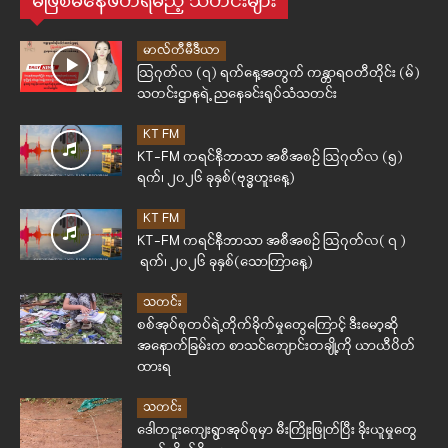
မဖြစ်မနေဖတ်ရမည့် သတင်းများ
မာလ်တီမီဒီယာ
ဩဂုတ်လ (၇) ရက်နေ့အတွက် ကန္တာရဝတီတိုင်း (မ်)
သတင်းဌာနရဲ့ ညနေခင်းရုပ်သံသတင်း
KT FM
KT-FM ကရင်နီဘာသာ အစီအစဉ် ဩဂုတ်လ (၅)
ရက်၊ ၂၀၂၆ ခုနှစ်(ဗုဒ္ဓဟူးနေ့)
KT FM
KT-FM ကရင်နီဘာသာ အစီအစဉ် ဩဂုတ်လ( ၇ )
ရက်၊ ၂၀၂၆ ခုနှစ်(သောကြာနေ့)
သတင်း
စစ်အုပ်စုတပ်ရဲ့တိုက်ခိုက်မှုတွေကြောင့် ဒီးမော့ဆို
အနောက်ခြမ်းက စာသင်ကျောင်းတချို့ကို ယာယီပိတ်
ထားရ
သတင်း
ဒေါတငူးကျေးရွာအုပ်စုမှာ မီးကြိုးဖြုတ်ပြီး ခိုးယူမှုတွေ