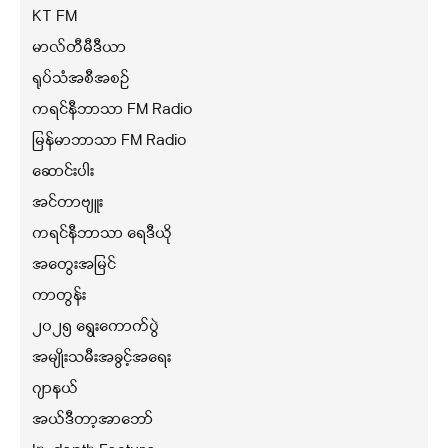
KT FM
မာလ်တီမီဒီယာ
ရုပ်သံအစီအစဉ်
ကရင်နီဘာသာ FM Radio
မြန်မာဘာသာ FM Radio
ဆောင်းပါး
အင်တာဗျူး
ကရင်နီဘာသာ ရေဒီယို
အတွေးအမြင်
ကာတွန်း
၂၀၂၅ ရွေးကောက်ပွဲ
အမျိုးသမီးအခွင့်အရေး
ဂျာနယ်
အယ်ဒီတာ့အာဘော်