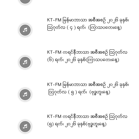
KT-FM မြန်မာဘာသာ အစီအစဉ် ၂၀၂၆ ခုနှစ်၊
ဩဂုတ်လ ( ၄ ) ရက်၊ (ကြာသပတေးနေ့)
KT-FM ကရင်နီဘာသာ အစီအစဉ် ဩဂုတ်လ
(၆) ရက်၊ ၂၀၂၆ ခုနှစ်(ကြာသပတေးနေ့)
KT-FM မြန်မာဘာသာ အစီအစဉ် ၂၀၂၆ ခုနှစ်၊
ဩဂုတ်လ ( ၅ ) ရက်၊ (ဗုဒ္ဓဟူးနေ့)
KT-FM ကရင်နီဘာသာ အစီအစဉ် ဩဂုတ်လ
(၅) ရက်၊ ၂၀၂၆ ခုနှစ်(ဗုဒ္ဓဟူးနေ့)