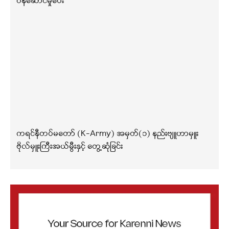
ဝန်ဆောင်မှုပေး
ကရင်နီတပ်မတော် (K-Army) အမှတ်(၁) နည်းဗျူဟာမှူး
ဗိုလ်မှူးကြီးအယ်မွီးနှင့် တွေ့ဆုံခြင်း