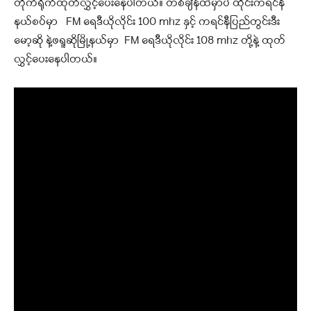
တိုက်ရိုက်ထုတ်လွှင့်ပေးနေပါတယ်
။ တစ်ချိန်ထဲမှာပဲ ထိုင်းကရင်နီ
နယ်စပ်မှာ FM ရေဒီယိုလိုင်း 100 mhz နှင့် ကရင်နီပြည်တွင်းဒီး
မော့ဆို နဲ့ဖရူဆိုမြို့နယ်မှာ FM ရေဒီယိုလိုင်း 108 mhz တို့နဲ့ ထုတ်
လွှင့်ပေးနေပါတယ်။