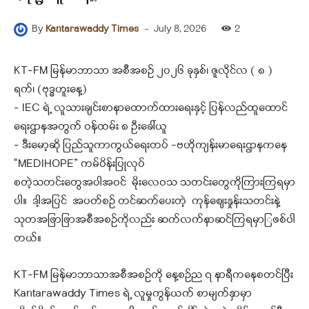
-
July 8, 2026
2
By
Kantarawaddy Times
KT-FM မြန်မာဘာသာ အစီအစဉ် ၂၀၂၆ ခုနှစ်၊ ဇူလိုင်လ ( ၈ )
ရက်၊ (ဗုဒ္ဓဟူးနေ့)
– IEC ရဲ့ လူသားချင်းစာနာထောက်ထားရေးနှင့် ပြန်လည်ထူထောင်
ရေးဌာနအတွက် ဝန်ထမ်း ၈ ဦးခေါ်ယူ
– ဒီးမော့ဆို ပြည်သူကာကွယ်ရေးတပ် -ဗဟိုကျန်းမာရေးဌာနကနေ
“MEDIHOPE” ကမ်ပိန်းပြုလုပ်
စတဲ့သတင်းတွေအပါအဝင် မိုးလေဝသ သတင်းတွေကိုကြားကြရမှာ
ပါ။ ဒါ့အပြင် အပတ်စဉ် တင်ဆက်ပေးတဲ့ ကုန်ဈေးနှုန်းသတင်းနဲ့
သုတအဖြာဖြာအစီအစဉ်ကိုလည်း ဆက်လက်နာဆင်ကြရမှာြဖစ်ပါ
တယ်။
KT-FM မြန်မာဘာသာအစီအစဉ်ကို နေ့စဉ်ည ၇ နာရီကနေစတင်ပြီး
Kantarawaddy Times ရဲ့ လူမှုကွန်ယက် စာမျက်နှာမှာ