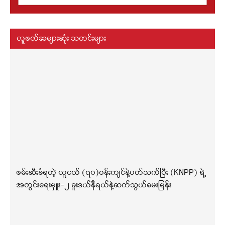
လူဖတ်အများဆုံး သတင်းများ
ဖမ်းဆီးခံရတဲ့ လူငယ် (၇၀)ဝန်းကျင်နဲ့ပတ်သက်ပြီး (KNPP) ရဲ့
အတွင်းရေးမှူး-၂ ခူးဒယ်နီရယ်နဲ့ဆက်သွယ်မေးမြန်း