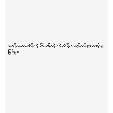
အမျိုးသားတစ်ဦးကို ဝိုင်းဝန်းထိုးကြိတ်ပြီး ဂူတွင်းပစ်ချသေဆုံးမှု
ဖြစ်ပွား