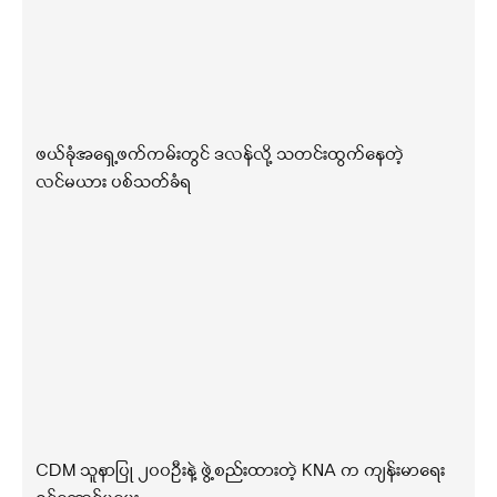
ဖယ်ခုံအရှေ့ဖက်ကမ်းတွင် ဒလန်လို့ သတင်းထွက်နေတဲ့
လင်မယား ပစ်သတ်ခံရ
CDM သူနာပြု ၂၀၀ဦးနဲ့ ဖွဲ့စည်းထားတဲ့ KNA က ကျန်းမာရေး