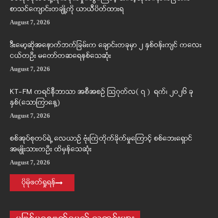
စာသင်ကျောင်းတချို့ကို ယာယီပိတ်ထားရ
August 7, 2026
ဒီးမော့ဆိုအနောက်ဘက်ခြမ်းက ချောင်းတခုမှာ ၂ နှစ်ဝန်းကျင် ကလေး
ငယ်တဦး မတော်တဆရေနစ်သေဆုံး
August 7, 2026
KT-FM ကရင်နီဘာသာ အစီအစဉ် ဩဂုတ်လ( ၇ ) ရက်၊ ၂၀၂၆ ခု
နှစ်(သောကြာနေ့)
August 7, 2026
စစ်အုပ်စုတပ်ရဲ့ လေယာဉ် ဗုံးကြဲတိုက်ခိုက်မှုကြောင့် စစ်ဘေးရှောင်
အမျိုးသားတဦး ထိမှန်သေဆုံး
August 7, 2026
ပိုမိုဖတ်ရှုရန်