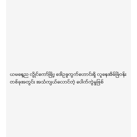
ယမနေ့ည လွိုင်ကော်မြို့၊ ဒေါဥခူကွက်ဟောင်းရှိ လူနေအိမ်ခြံဝန်း
တစ်ခုအတွင်း အသံကျယ်လောင်တဲ့ ပေါက်ကွဲမှုဖြစ်