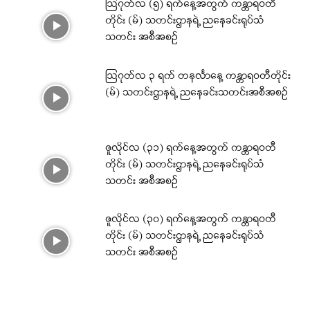
ဩဂုတ်လ (၅) ရက်နေ့အတွက် ကန္တာရဝတီ
တိုင်း (မ်) သတင်းဌာနရဲ့ ညနေခင်းရုပ်သံ
သတင်း အစီအစဉ်
ဩဂုတ်လ ၃ ရက် တနင်္လာနေ့ ကန္တာရဝတီတိုင်း
(မ်) သတင်းဌာနရဲ့ ညနေခင်းသတင်းအစီအစဉ်
ဇူလိုင်လ (၃၁) ရက်နေ့အတွက် ကန္တာရဝတီ
တိုင်း (မ်) သတင်းဌာနရဲ့ ညနေခင်းရုပ်သံ
သတင်း အစီအစဉ်
ဇူလိုင်လ (၃၀) ရက်နေ့အတွက် ကန္တာရဝတီ
တိုင်း (မ်) သတင်းဌာနရဲ့ ညနေခင်းရုပ်သံ
သတင်း အစီအစဉ်