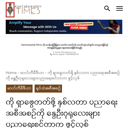
Home
မာလ်တီမီဒီယာ
ကို ရှာဖွေတတ်ဖို့ နှစ်လတာ ပညာရေးအစီအစဉ်
ကို နွေဦးဂုရုလေးများပညာရေးစင်တာက ဖွင့်လှစ်
မာလ်တီမီဒီယာ
ရုပ်သံအစီအစဉ်
ကို ရှာဖွေတတ်ဖို့ နှစ်လတာ ပညာရေး
အစီအစဉ်ကို နွေဦးဂုရုလေးများ
ပညာရေးစင်တာက ဖွင့်လှစ်