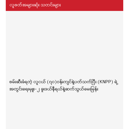
လူဖတ်အများဆုံး သတင်းများ
ဖမ်းဆီးခံရတဲ့ လူငယ် (၇၀)ဝန်းကျင်နဲ့ပတ်သက်ပြီး (KNPP) ရဲ့
အတွင်းရေးမှူး-၂ ခူးဒယ်နီရယ်နဲ့ဆက်သွယ်မေးမြန်း