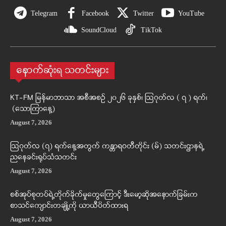
Telegram
Facebook
Twitter
YouTube
SoundCloud
TikTok
နောက်ဆုံးရ သတင်းများ
KT-FM မြန်မာဘာသာ အစီအစဉ် ၂၀၂၆ ခုနှစ်၊ ဩဂုတ်လ ( ၇ ) ရက်၊
(သောကြာနေ့)
August 7, 2026
ဩဂုတ်လ (၇) ရက်နေ့အတွက် ကန္တာရဝတီတိုင်း (မ်) သတင်းဌာနရဲ့
ညနေခင်းရုပ်သံသတင်း
August 7, 2026
စစ်အုပ်စုတပ်ရဲ့တိုက်ခိုက်မှုတွေကြောင့် ဒီးမော့ဆိုအနောက်ခြမ်းက
စာသင်ကျောင်းတချို့ကို ယာယီပိတ်ထားရ
August 7, 2026