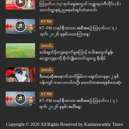
ဩဂုတ်လ (၇) ရက်နေ့အတွက် ကန္တာရဝတီတိုင်း (မ်)
သတင်းဌာနရဲ့ ညနေခင်းရုပ်သံသတင်း
KT FM
KT-FM ကရင်နီဘာသာ အစီအစဉ် ဩဂုတ်လ( ၇ )
ရက်၊ ၂၀၂၆ ခုနှစ်(သောကြာနေ့)
သတင်း
စပါးဖျက်ပိုးကျရောက်မှုကြောင့် စပါးအထွက်နှုန်း
လျော့ကျမှာကို စိုက်ပျိုးတောင်သူတွေ စိုးရိမ်
သတင်း
ဒီးမော့ဆိုအနောက်ဘက်ခြမ်းက ချောင်းတခုမှာ ၂ နှစ်
ဝန်းကျင် ကလေးငယ်တဦး မတော်တဆရေနစ်သေဆုံး
KT FM
KT-FM ကရင်နီဘာသာ အစီအစဉ် ဩဂုတ်လ ( ၄ )
ရက်၊ ၂၀၂၆ ခုနှစ်(အင်္ဂါနေ့)
Copyright © 2026 All Rights Reserved by Kantarawaddy Times