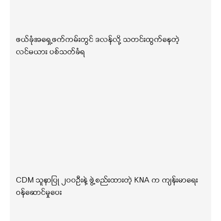
ဖယ်ခုံအရှေ့ဖက်ကမ်းတွင် ဒလန်လို့ သတင်းထွက်နေတဲ့
လင်မယား ပစ်သတ်ခံရ
CDM သူနာပြု ၂၀၀ဦးနဲ့ ဖွဲ့စည်းထားတဲ့ KNA က ကျန်းမာရေး
ဝန်ဆောင်မှုပေး