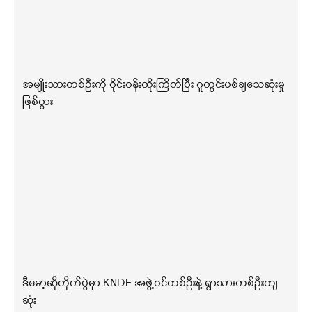
အမျိုးသားတစ်ဦးကို ဝိုင်းဝန်းထိုးကြိတ်ပြီး ဂူတွင်းပစ်ချသေဆုံးမှု
ဖြစ်ပွား
ဒီမော့ဆိုတိုက်ပွဲမှာ KNDF အဖွဲ့ဝင်တစ်ဦးနဲ့ ရွာသားတစ်ဦးကျ
ဆုံး