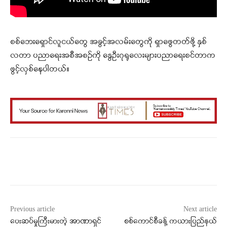
စစ်ဘေးရှောင်လူငယ်တွေ အခွင့်အလမ်းတွေကို ရှာဖွေတတ်ဖို့ နှစ်
လတာ ပညာရေးအစီအစဉ်ကို နွေဦးဂုရုလေးများပညာရေးစင်တာက
ဖွင့်လှစ်နေပါတယ်။
Facebook
X
WhatsApp
Previous article
Next article
ပေးဆပ်မှုကြီးမားတဲ့ အာဏာရှင်
စစ်ကောင်စီခန့် ကယားပြည်နယ်