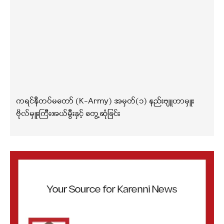
ကရင်နီတပ်မတော် (K-Army) အမှတ်(၁) နည်းဗျူဟာမှူး
ဗိုလ်မှူးကြီးအယ်မွီးနှင့် တွေ့ဆုံခြင်း