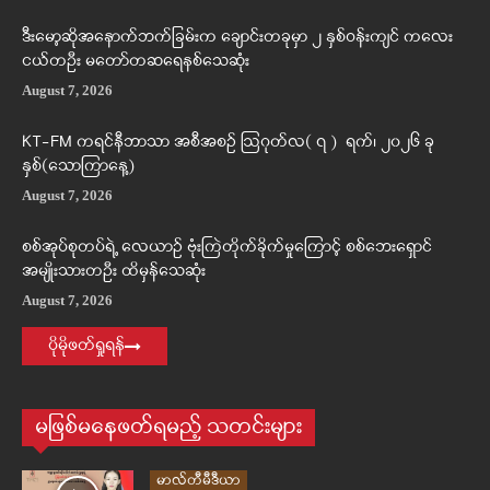
ဒီးမော့ဆိုအနောက်ဘက်ခြမ်းက ချောင်းတခုမှာ ၂ နှစ်ဝန်းကျင် ကလေး
ငယ်တဦး မတော်တဆရေနစ်သေဆုံး
August 7, 2026
KT-FM ကရင်နီဘာသာ အစီအစဉ် ဩဂုတ်လ( ၇ ) ရက်၊ ၂၀၂၆ ခု
နှစ်(သောကြာနေ့)
August 7, 2026
စစ်အုပ်စုတပ်ရဲ့ လေယာဉ် ဗုံးကြဲတိုက်ခိုက်မှုကြောင့် စစ်ဘေးရှောင်
အမျိုးသားတဦး ထိမှန်သေဆုံး
August 7, 2026
ပိုမိုဖတ်ရှုရန်
မဖြစ်မနေဖတ်ရမည့် သတင်းများ
မာလ်တီမီဒီယာ