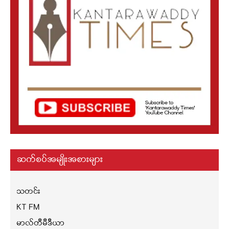
ဆက်စပ်အမျိုးအစားများ
သတင်း
KT FM
မာလ်တီမီဒီယာ