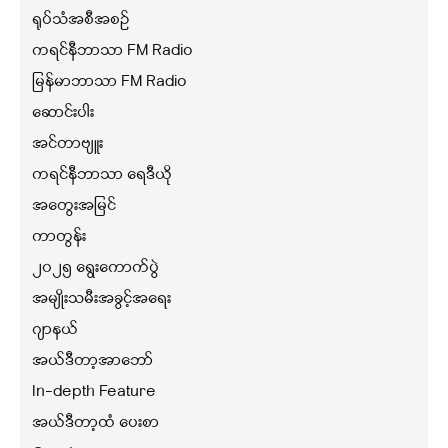
ရုပ်သံအစီအစဉ်
ကရင်နီဘာသာ FM Radio
မြန်မာဘာသာ FM Radio
ဆောင်းပါး
အင်တာဗျူး
ကရင်နီဘာသာ ရေဒီယို
အတွေးအမြင်
ကာတွန်း
၂၀၂၅ ရွေးကောက်ပွဲ
အမျိုးသမီးအခွင့်အရေး
ဂျာနယ်
အယ်ဒီတာ့အာဘော်
In-depth Feature
အယ်ဒီတာ့ထံ ပေးစာ