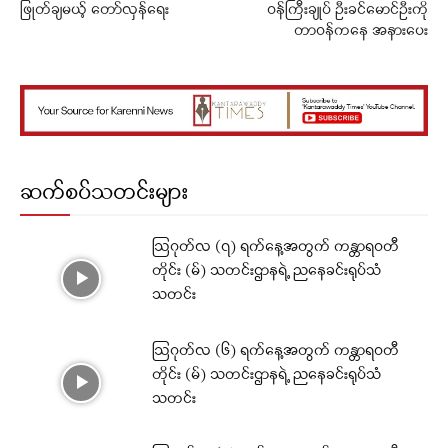
ဖြုတ်ချမယ့် တော်လှန်ရေး
ဝန်ကြီးချုပ် ဦးခင်မောင်ဦးကို
တာဝန်ကနေ အနားပေး
ဆက်စပ်သတင်းများ
ဩဂုတ်လ (၇) ရက်နေ့အတွက် ကန္တာရဝတီ
တိုင်း (မ်) သတင်းဌာနရဲ့ ညနေခင်းရုပ်သံ
သတင်း
ဩဂုတ်လ (၆) ရက်နေ့အတွက် ကန္တာရဝတီ
တိုင်း (မ်) သတင်းဌာနရဲ့ ညနေခင်းရုပ်သံ
သတင်း