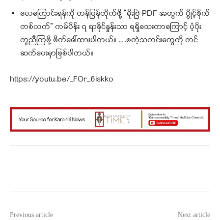
လေကြောင်းရန်ကို တန်ပြန်တိုက်ဖို့ “မိုးဗြဲ PDF အတွက် ပွိုင့်ဖိုက်
တစ်လက်” ကမ်ပိန်း ၇ ရာခိုင်နှုန်းသာ ရရှိသေးတာကြောင့် ပံ့ပိုး
ကူညီကြဖို့ ဖိတ်ခေါ်ထားပါတယ်။ ….စတဲ့သတင်းတွေကို တင်
ဆက်ပေးမှာဖြစ်ပါတယ်။
https://youtu.be/_FOr_6iskko
Facebook
X
WhatsApp
Previous article
Next article