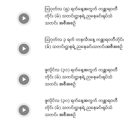
ဩဂုတ်လ (၅) ရက်နေ့အတွက် ကန္တာရဝတီ
တိုင်း (မ်) သတင်းဌာနရဲ့ ညနေခင်းရုပ်သံ
သတင်း အစီအစဉ်
ဩဂုတ်လ ၃ ရက် တနင်္လာနေ့ ကန္တာရဝတီတိုင်း
(မ်) သတင်းဌာနရဲ့ ညနေခင်းသတင်းအစီအစဉ်
ဇူလိုင်လ (၃၁) ရက်နေ့အတွက် ကန္တာရဝတီ
တိုင်း (မ်) သတင်းဌာနရဲ့ ညနေခင်းရုပ်သံ
သတင်း အစီအစဉ်
ဇူလိုင်လ (၃၀) ရက်နေ့အတွက် ကန္တာရဝတီ
တိုင်း (မ်) သတင်းဌာနရဲ့ ညနေခင်းရုပ်သံ
သတင်း အစီအစဉ်