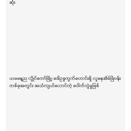
ဆုံး
ယမနေ့ည လွိုင်ကော်မြို့၊ ဒေါဥခူကွက်ဟောင်းရှိ လူနေအိမ်ခြံဝန်း
တစ်ခုအတွင်း အသံကျယ်လောင်တဲ့ ပေါက်ကွဲမှုဖြစ်