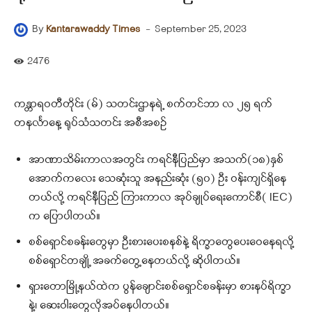
-
September 25, 2023
By
Kantarawaddy Times
2476
ကန္တာရဝတီတိုင်း (မ်) သတင်းဌာနရဲ့ စက်တင်ဘာ လ ၂၅ ရက်
တနင်္လာနေ့ ရုပ်သံသတင်း အစီအစဉ်
အာဏာသိမ်းကာလအတွင်း ကရင်နီပြည်မှာ အသက်(၁၈)နှစ်
အောက်ကလေး သေဆုံးသူ အနည်းဆုံး (၅၀) ဦး ဝန်းကျင်ရှိနေ
တယ်လို့ ကရင်နီပြည် ကြားကာလ အုပ်ချုပ်ရေးကောင်စီ( IEC)
က ပြောပါတယ်။
စစ်ရှောင်စခန်းတွေမှာ ဦးစားပေးစနစ်နဲ့ ရိက္ခာတွေပေးဝေနေရလို့
စစ်ရှောင်တချို့ အခက်တွေ့နေတယ်လို့ ဆိုပါတယ်။
ရှားတောမြို့နယ်ထဲက ပွန်ချောင်းစစ်ရှောင်စခန်းမှာ စားနပ်ရိက္ခာ
နဲ့၊ ဆေးဝါးတွေလိုအပ်နေပါတယ်။