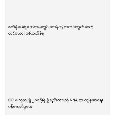
ဖယ်ခုံအရှေ့ဖက်ကမ်းတွင် ဒလန်လို့ သတင်းထွက်နေတဲ့
လင်မယား ပစ်သတ်ခံရ
CDM သူနာပြု ၂၀၀ဦးနဲ့ ဖွဲ့စည်းထားတဲ့ KNA က ကျန်းမာရေး
ဝန်ဆောင်မှုပေး