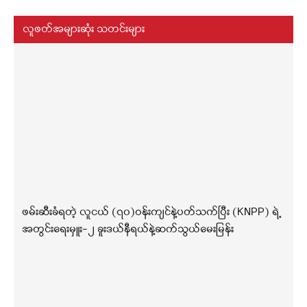
လူဖတ်အများဆုံး သတင်းများ
ဖမ်းဆီးခံရတဲ့ လူငယ် (၇၀)ဝန်းကျင်နဲ့ပတ်သက်ပြီး (KNPP) ရဲ့
အတွင်းရေးမှူး-၂ ခူးဒယ်နီရယ်နဲ့ဆက်သွယ်မေးမြန်း