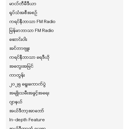
မာလ်တီမီဒီယာ
ရုပ်သံအစီအစဉ်
ကရင်နီဘာသာ FM Radio
မြန်မာဘာသာ FM Radio
ဆောင်းပါး
အင်တာဗျူး
ကရင်နီဘာသာ ရေဒီယို
အတွေးအမြင်
ကာတွန်း
၂၀၂၅ ရွေးကောက်ပွဲ
အမျိုးသမီးအခွင့်အရေး
ဂျာနယ်
အယ်ဒီတာ့အာဘော်
In-depth Feature
အယ်ဒီတာ့ထံ ပေးစာ