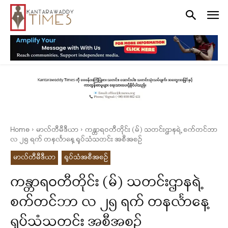
Home
မာလ်တီမီဒီယာ
ကန္တာရဝတီတိုင်း (မ်) သတင်းဌာနရဲ့ စက်တင်ဘာ
လ ၂၅ ရက် တနင်္လာနေ့ ရုပ်သံသတင်း အစီအစဉ်
မာလ်တီမီဒီယာ
ရုပ်သံအစီအစဉ်
ကန္တာရဝတီတိုင်း (မ်) သတင်းဌာနရဲ့
စက်တင်ဘာ လ ၂၅ ရက် တနင်္လာနေ့
ရုပ်သံသတင်း အစီအစဉ်