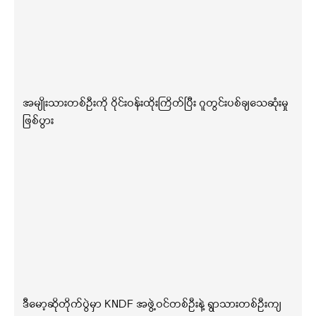
အမျိုးသားတစ်ဦးကို ဝိုင်းဝန်းထိုးကြိတ်ပြီး ဂူတွင်းပစ်ချသေဆုံးမှု
ဖြစ်ပွား
ဒီမော့ဆိုတိုက်ပွဲမှာ KNDF အဖွဲ့ဝင်တစ်ဦးနဲ့ ရွာသားတစ်ဦးကျ