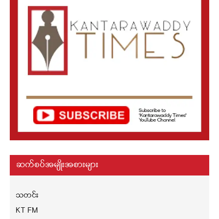
ဆက်စပ်အမျိုးအစားများ
သတင်း
KT FM