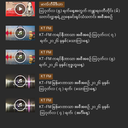
မာလ်တီမီဒီယာ
ဩဂုတ်လ (၅) ရက်နေ့အတွက် ကန္တာရဝတီတိုင်း (မ်)
သတင်းဌာနရဲ့ ညနေခင်းရုပ်သံသတင်း အစီအစဉ်
KT FM
KT-FM ကရင်နီဘာသာ အစီအစဉ် ဩဂုတ်လ( ၇ )
ရက်၊ ၂၀၂၆ ခုနှစ်(သောကြာနေ့)
KT FM
KT-FM ကရင်နီဘာသာ အစီအစဉ် ဩဂုတ်လ (၅)
ရက်၊ ၂၀၂၆ ခုနှစ်(ဗုဒ္ဓဟူးနေ့)
KT FM
KT-FM မြန်မာဘာသာ အစီအစဉ် ၂၀၂၆ ခုနှစ်၊
ဩဂုတ်လ ( ၇ ) ရက်၊ (သောကြာနေ့)
KT FM
KT-FM မြန်မာဘာသာ အစီအစဉ် ၂၀၂၆ ခုနှစ်၊
ဩဂုတ်လ ( ၄ ) ရက်၊ (အင်္ဂါနေ့)