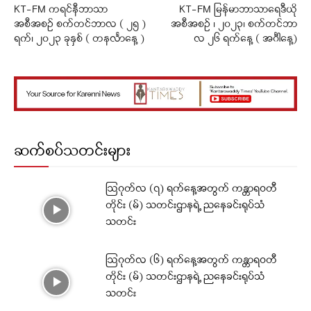
KT-FM ကရင်နီဘာသာ
KT-FM မြန်မာဘာသာရေဒီယို
အစီအစဉ် စက်တင်ဘာလ ( ၂၅ )
အစီအစဉ် ၊ ၂၀၂၃၊ စက်တင်ဘာ
ရက်၊ ၂၀၂၃ ခုနှစ် ( တနင်္လာနေ့ )
လ ၂၆ ရက်နေ့ ( ‌‌‌အင်္ဂါနေ့)
ဆက်စပ်သတင်းများ
ဩဂုတ်လ (၇) ရက်နေ့အတွက် ကန္တာရဝတီ
တိုင်း (မ်) သတင်းဌာနရဲ့ ညနေခင်းရုပ်သံ
သတင်း
ဩဂုတ်လ (၆) ရက်နေ့အတွက် ကန္တာရဝတီ
တိုင်း (မ်) သတင်းဌာနရဲ့ ညနေခင်းရုပ်သံ
သတင်း