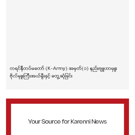
ကရင်နီတပ်မတော် (K-Army) အမှတ်(၁) နည်းဗျူဟာမှူး
ဗိုလ်မှူးကြီးအယ်မွီးနှင့် တွေ့ဆုံခြင်း