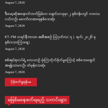
August 7, 2026
ဒီးမော့ဆိုအနောက်ဘက်ခြမ်းက ချောင်းတခုမှာ ၂ နှစ်ဝန်းကျင် ကလေး
ငယ်တဦး မတော်တဆရေနစ်သေဆုံး
August 7, 2026
KT-FM ကရင်နီဘာသာ အစီအစဉ် ဩဂုတ်လ( ၇ ) ရက်၊ ၂၀၂၆ ခု
နှစ်(သောကြာနေ့)
August 7, 2026
စစ်အုပ်စုတပ်ရဲ့ လေယာဉ် ဗုံးကြဲတိုက်ခိုက်မှုကြောင့် စစ်ဘေးရှောင်
အမျိုးသားတဦး ထိမှန်သေဆုံး
August 7, 2026
ပိုမိုဖတ်ရှုရန်
မဖြစ်မနေဖတ်ရမည့် သတင်းများ