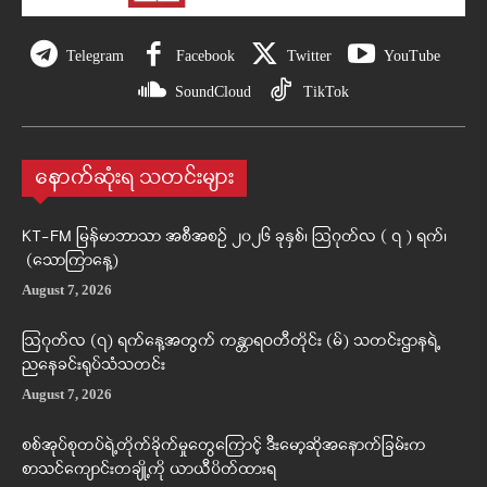
Telegram
Facebook
Twitter
YouTube
SoundCloud
TikTok
နောက်ဆုံးရ သတင်းများ
KT-FM မြန်မာဘာသာ အစီအစဉ် ၂၀၂၆ ခုနှစ်၊ ဩဂုတ်လ ( ၇ ) ရက်၊
(သောကြာနေ့)
August 7, 2026
ဩဂုတ်လ (၇) ရက်နေ့အတွက် ကန္တာရဝတီတိုင်း (မ်) သတင်းဌာနရဲ့
ညနေခင်းရုပ်သံသတင်း
August 7, 2026
စစ်အုပ်စုတပ်ရဲ့တိုက်ခိုက်မှုတွေကြောင့် ဒီးမော့ဆိုအနောက်ခြမ်းက
စာသင်ကျောင်းတချို့ကို ယာယီပိတ်ထားရ