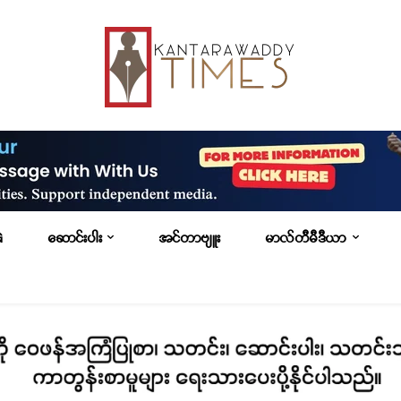
G
ဆောင်းပါး
အင်တာဗျူး
မာလ်တီမီဒီယာ