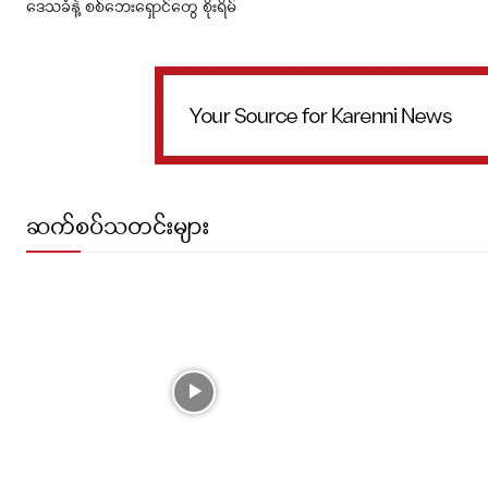
ဒေသခံနဲ့ စစ်ဘေးရှောင်တွေ စိုးရိမ်
ဆက်စပ်သတင်းများ