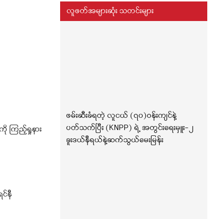
လူဖတ်အများဆုံး သတင်းများ
ဖမ်းဆီးခံရတဲ့ လူငယ် (၇၀)ဝန်းကျင်နဲ့
ပတ်သက်ပြီး (KNPP) ရဲ့ အတွင်းရေးမှူး-၂
ု ကြည့်ရှုနား
ခူးဒယ်နီရယ်နဲ့ဆက်သွယ်မေးမြန်း
င်နီ