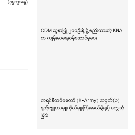
(ဗုဒ္ဓဟူးနေ့)
CDM သူနာပြု ၂၀၀ဦးနဲ့ ဖွဲ့စည်းထားတဲ့ KNA
က ကျန်းမာရေးဝန်ဆောင်မှုပေး
ကရင်နီတပ်မတော် (K-Army) အမှတ်(၁)
နည်းဗျူဟာမှူး ဗိုလ်မှူးကြီးအယ်မွီးနှင့် တွေ့ဆုံ
ခြင်း