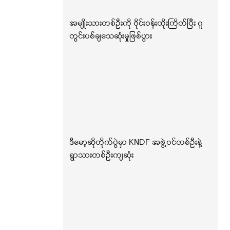
အမျိုးသားတစ်ဦးကို ဝိုင်းဝန်းထိုးကြိတ်ပြီး ဂူ
တွင်းပစ်ချသေဆုံးမှုဖြစ်ပွား
ဒီမော့ဆိုတိုက်ပွဲမှာ KNDF အဖွဲ့ဝင်တစ်ဦးနဲ့
ရွာသားတစ်ဦးကျဆုံး