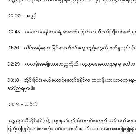
ကန္တာရဝတီတိုင်း(မ်) သတင်းဌာနရဲ့ ဩဂုတ်လ ၂၇ ရက် ဗုဒ္ဓဟူးနေ့ 
00:00 – အဖွင့်
00:45 – စစ်ကော်မရှင်တပ်ရဲ့ အဆက်မပြတ် လက်နက်ကြီး ပစ်ခတ်မှုကြော
01:26 – ထိုင်းအစိုးရက မြန်မာနယ်စပ်ဒုက္ခသည်တွေကို စက်မှုလုပ်ငန်း
02:29 – ကယန်းအမျိုးသားတက္ကသိုလ် ၊ ပညာရေးမဟာဌာန မှ ဒုတိယအက
03:18 – ထိုင်းနိုင်ငံ၊ မယ်ဟောင်ဆောင်ခရိုင်က ကယန်းသာယာကျေးရွာမှ
ဆင်ကြရမှာပါ။
04:24 – အပိတ်
ကန္တာရဝတီတိုင်း(မ်) ရဲ့ ညနေခင်းရုပ်သံသတင်းတွေကို တင်ဆက်ပေးန
ပြည်သူပြည်သားအားလုံး စစ်ဘေးအပါအဝင် သဘာဝဘေးအမျိုးမျိုးနဲ့ 