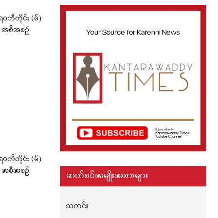
တီတိုင်း (မ်)
း အစီအစဉ်
ဝတီတိုင်း (မ်)
း အစီအစဉ်
ဆက်စပ်အမျိုးအစားများ
သတင်း