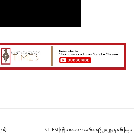
Telegram
Viber
ာင့်
KT-FM မြန်မာဘာသာ အစီအစဉ် ၂၀၂၅ ခုနှစ်၊ ဩဂု