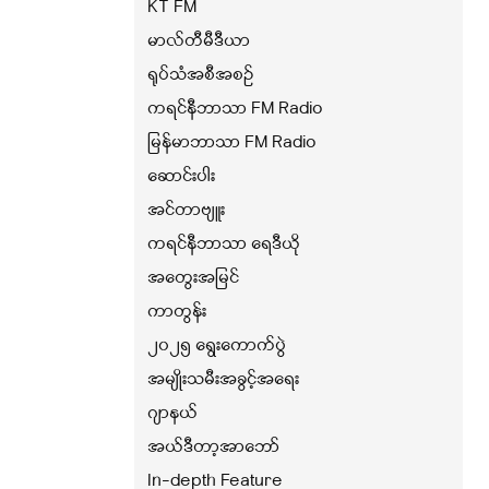
KT FM
မာလ်တီမီဒီယာ
ရုပ်သံအစီအစဉ်
ကရင်နီဘာသာ FM Radio
မြန်မာဘာသာ FM Radio
ဆောင်းပါး
အင်တာဗျူး
ကရင်နီဘာသာ ရေဒီယို
အတွေးအမြင်
ကာတွန်း
၂၀၂၅ ရွေးကောက်ပွဲ
အမျိုးသမီးအခွင့်အရေး
ဂျာနယ်
အယ်ဒီတာ့အာဘော်
In-depth Feature