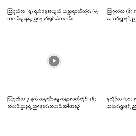
ဩဂုတ်လ (၇) ရက်နေ့အတွက် ကန္တာရဝတီတိုင်း (မ်)
ဩဂုတ်လ (၆) ရက
သတင်းဌာနရဲ့ ညနေခင်းရုပ်သံသတင်း
သတင်းဌာနရဲ့ ည
ဩဂုတ်လ ၃ ရက် တနင်္လာနေ့ ကန္တာရဝတီတိုင်း (မ်)
ဇူလိုင်လ (၃၁) 
သတင်းဌာနရဲ့ ညနေခင်းသတင်းအစီအစဉ်
သတင်းဌာနရဲ့ ည