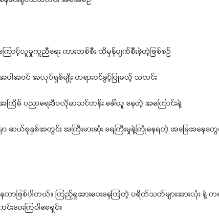
ညနေခင်းရုပ်သံသတင်း အစီအစဉ်
င့်လူမှုကူညီရေး ကားတစ်စီး ထိမှန်ပျက်စီးခဲ့တဲ့ဖြစ်စဉ်
အပါအဝင် အလုပ်ရှစ်မျိုး တရားဝင်ခွင့်ပြုမယ့် သတင်း
ြိမ် ပညာရေးဒီပလိုမာသင်တန်း ခေါ်ယူ နေတဲ့ အကြောင်းနဲ့
ာ ဆယ်စုနှစ်အတွင်း အကြီးမားဆုံး ရေကြီးမှုနဲ့ကြုံနေရတဲ့ အခြေအနေတွေကိ
ေတာဖြစ်ပါတယ်။ ကြည့်ရှုအားပေးနေကြတဲ့ ပရိတ်သတ်များအားလုံး နဲ့ ကရ
ကင်းဝေးကြပါစေရှင်။