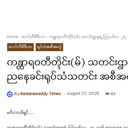
Home
မာလ်တီမီဒီယာ
ကန္တာရဝတီတိုင်း(မ်) သတင်းဌာနရဲ့ ဩဂုတ်လ ၂၇ ရ
မာလ်တီမီဒီယာ
ရုပ်သံအစီအစဉ်
ကန္တာရဝတီတိုင်း(မ်) သတင်းဌ
ညနေခင်းရုပ်သံသတင်း အစီအ
-
August 27, 2025
By
Kantarawaddy Times
64
မင်္ဂလာပါရှင်…..