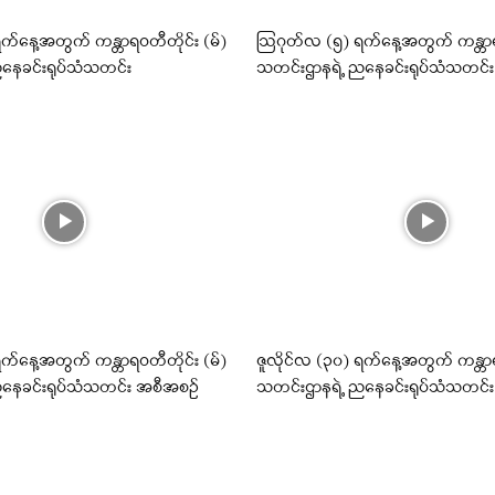
်နေ့အတွက် ကန္တာရဝတီတိုင်း (မ်)
ဩဂုတ်လ (၅) ရက်နေ့အတွက် ကန္တာရဝ
နေခင်းရုပ်သံသတင်း
သတင်းဌာနရဲ့ ညနေခင်းရုပ်သံသတင်
ရက်နေ့အတွက် ကန္တာရဝတီတိုင်း (မ်)
ဇူလိုင်လ (၃၀) ရက်နေ့အတွက် ကန္တာရ
နေခင်းရုပ်သံသတင်း အစီအစဉ်
သတင်းဌာနရဲ့ ညနေခင်းရုပ်သံသတင်