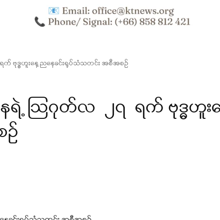
က် ဗုဒ္ဓဟူးနေ့ ညနေခင်းရုပ်သံသတင်း အစီအစဉ်
ာနရဲ့ ဩဂုတ်လ ၂၇ ရက် ဗုဒ္ဓဟူးန
စဉ်