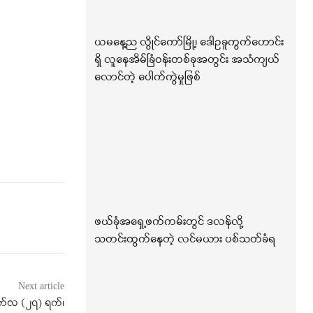
ယမနေ့ည လွိုင်ကော်မြို့၊ ဒေါဥခူကွက်ဟောင်း
ရှိ လူနေအိမ်ခြံဝန်းတစ်ခုအတွင်း အသံကျယ်
လောင်တဲ့ ပေါက်ကွဲမှုဖြစ်
ဖယ်ခုံအရှေ့ဖက်ကမ်းတွင် ဒလန်လို့
သတင်းထွက်နေတဲ့ လင်မယား ပစ်သတ်ခံရ
Next article
တ်လ (၂၇) ရက်၊