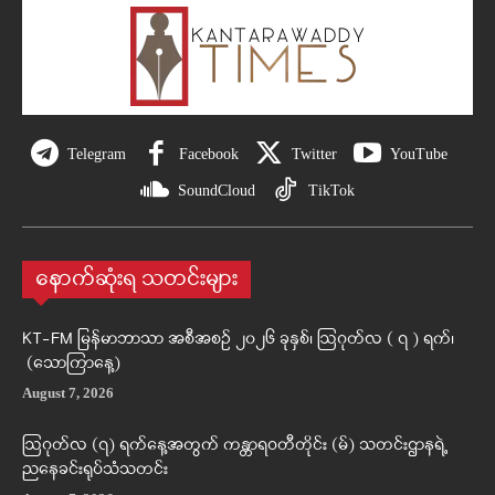
Telegram
Facebook
Twitter
YouTube
SoundCloud
TikTok
နောက်ဆုံးရ သတင်းများ
KT-FM မြန်မာဘာသာ အစီအစဉ် ၂၀၂၆ ခုနှစ်၊ ဩဂုတ်လ ( ၇ ) ရက်၊
(သောကြာနေ့)
August 7, 2026
ဩဂုတ်လ (၇) ရက်နေ့အတွက် ကန္တာရဝတီတိုင်း (မ်) သတင်းဌာနရဲ့
ညနေခင်းရုပ်သံသတင်း