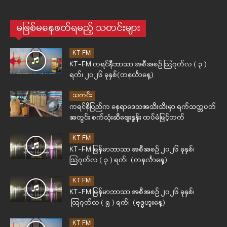
မဖြစ်မနေဖတ်ရမည့် သတင်းများ
KT FM
KT-FM ကရင်နီဘာသာ အစီအစဉ် ဩဂုတ်လ ( ၃ )
ရက်၊ ၂၀၂၆ ခုနှစ်(တနင်္လာနေ့)
သတင်း
ကရင်နီပြည်က နေရာဒေသအသီးသီးမှာ ရက်သတ္တပတ်
အတွင်း စက်သုံးဆီဈေးနှုန်း ထပ်မံမြင့်တက်
KT FM
KT-FM မြန်မာဘာသာ အစီအစဉ် ၂၀၂၆ ခုနှစ်၊
ဩဂုတ်လ ( ၃ ) ရက်၊ (တနင်္လာနေ့)
KT FM
KT-FM မြန်မာဘာသာ အစီအစဉ် ၂၀၂၆ ခုနှစ်၊
ဩဂုတ်လ ( ၅ ) ရက်၊ (ဗုဒ္ဓဟူးနေ့)
KT FM