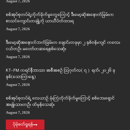
August 7, 2026
စစ်အုပ်စုတပ်ရဲ့တိုက်ခိုက်မှုတွေကြောင့် ဒီးမော့ဆိုအနောက်ခြမ်းက
စာသင်ကျောင်းတချို့ကို ယာယီပိတ်ထားရ
August 7, 2026
ဒီးမော့ဆိုအနောက်ဘက်ခြမ်းက ချောင်းတခုမှာ ၂ နှစ်ဝန်းကျင် ကလေး
ငယ်တဦး မတော်တဆရေနစ်သေဆုံး
August 7, 2026
KT-FM ကရင်နီဘာသာ အစီအစဉ် ဩဂုတ်လ( ၇ ) ရက်၊ ၂၀၂၆ ခု
နှစ်(သောကြာနေ့)
August 7, 2026
စစ်အုပ်စုတပ်ရဲ့ လေယာဉ် ဗုံးကြဲတိုက်ခိုက်မှုကြောင့် စစ်ဘေးရှောင်
အမျိုးသားတဦး ထိမှန်သေဆုံး
August 7, 2026
ပိုမိုဖတ်ရှုရန်