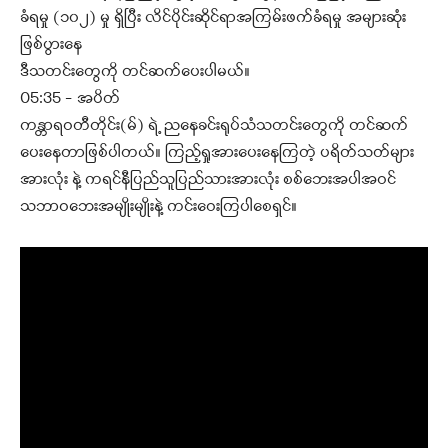
ခံရမှု (၁၀၂) မှု ရှိပြီး လိင်ပိုင်းဆိုင်ရာအကြမ်းဖက်ခံရမှု အများဆုံး
ဖြစ်ပွားနေ
ဒီသတင်းတွေကို တင်ဆက်ပေးပါမယ်။
05:35 – အပိတ်
ကန္တာရဝတီတိုင်း(မ်) ရဲ့ ညနေခင်းရုပ်သံသတင်းတွေကို တင်ဆက်
ပေးနေတာဖြစ်ပါတယ်။ ကြည့်ရှုအားပေးနေကြတဲ့ ပရိတ်သတ်များ
အားလုံး နဲ့ ကရင်နီပြည်သူပြည်သားအားလုံး စစ်ဘေးအပါအဝင်
သဘာဝဘေးအမျိုးမျိုးနဲ့ ကင်းဝေးကြပါစေရှင်။