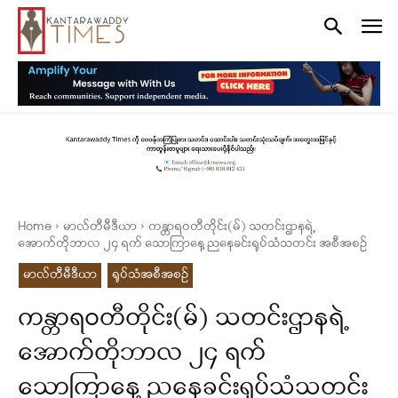
Home
မာလ်တီမီဒီယာ
ကန္တာရဝတီတိုင်း(မ်) သတင်းဌာနရဲ့
အောက်တိုဘာလ ၂၄ ရက် သောကြာနေ့ ညနေခင်းရုပ်သံသတင်း အစီအစဉ်
မာလ်တီမီဒီယာ
ရုပ်သံအစီအစဉ်
ကန္တာရဝတီတိုင်း(မ်) သတင်းဌာနရဲ့
အောက်တိုဘာလ ၂၄ ရက်
သောကြာနေ့ ညနေခင်းရုပ်သံသတင်း