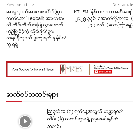
Previous article
Next article
အာရှလူငယ်အားကစားပြိုင်ပွဲမှာ
KT-FM မြန်မာဘာသာ အစီအစဉ်
တက်ဘော(Teqball) အားကစား
၂၀၂၅ ခုနှစ်၊ အောက်တိုဘာလ (
ကို ထိုင်းကိုယ်စားပြု သွားရောက်
၂၄ ) ရက်၊ (သောကြာနေ့)
ယှဥ်ပြိုင်ခဲ့တဲ့ ထိုင်းနိုင်ငံဖွား
ကရင်နီလူငယ် ခူးထူးရယ် ချန်ပီယံ
ဆု ရရှိ
ဆက်စပ်သတင်းများ
ဩဂုတ်လ (၇) ရက်နေ့အတွက် ကန္တာရဝတီ
တိုင်း (မ်) သတင်းဌာနရဲ့ ညနေခင်းရုပ်သံ
သတင်း