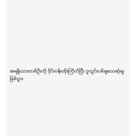
အမျိုးသားတစ်ဦးကို ဝိုင်းဝန်းထိုးကြိတ်ပြီး ဂူတွင်းပစ်ချသေဆုံးမှု
ဖြစ်ပွား