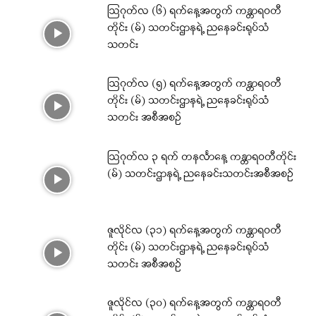
ဩဂုတ်လ (၆) ရက်နေ့အတွက် ကန္တာရဝတီ
တိုင်း (မ်) သတင်းဌာနရဲ့ ညနေခင်းရုပ်သံ
သတင်း
ဩဂုတ်လ (၅) ရက်နေ့အတွက် ကန္တာရဝတီ
တိုင်း (မ်) သတင်းဌာနရဲ့ ညနေခင်းရုပ်သံ
သတင်း အစီအစဉ်
ဩဂုတ်လ ၃ ရက် တနင်္လာနေ့ ကန္တာရဝတီတိုင်း
(မ်) သတင်းဌာနရဲ့ ညနေခင်းသတင်းအစီအစဉ်
ဇူလိုင်လ (၃၁) ရက်နေ့အတွက် ကန္တာရဝတီ
တိုင်း (မ်) သတင်းဌာနရဲ့ ညနေခင်းရုပ်သံ
သတင်း အစီအစဉ်
ဇူလိုင်လ (၃၀) ရက်နေ့အတွက် ကန္တာရဝတီ