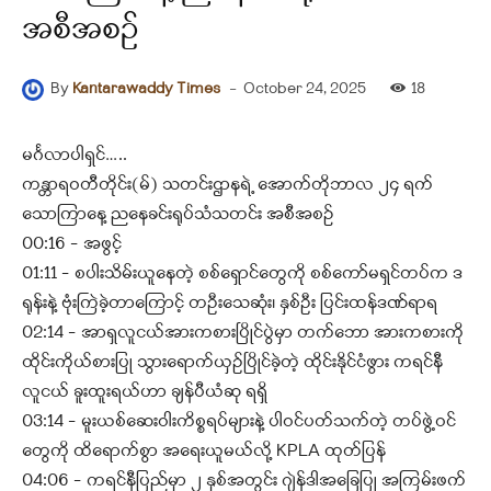
အစီအစဉ်
-
October 24, 2025
18
By
Kantarawaddy Times
မင်္ဂလာပါရှင်…..
ကန္တာရဝတီတိုင်း(မ်) သတင်းဌာနရဲ့ အောက်တိုဘာလ ၂၄ ရက်
သောကြာနေ့ ညနေခင်းရုပ်သံသတင်း အစီအစဉ်
00:16 – အဖွင့်
01:11 – စပါးသိမ်းယူနေတဲ့ စစ်ရှောင်တွေကို စစ်ကော်မရှင်တပ်က ဒ
ရုန်းနဲ့ ဗုံးကြဲခဲ့တာကြောင့် တဦးသေဆုံး၊ နှစ်ဦး ပြင်းထန်ဒဏ်ရာရ
02:14 – အာရှလူငယ်အားကစားပြိုင်ပွဲမှာ တက်ဘော အားကစားကို
ထိုင်းကိုယ်စားပြု သွားရောက်ယှဥ်ပြိုင်ခဲ့တဲ့ ထိုင်းနိုင်ငံဖွား ကရင်နီ
လူငယ် ခူးထူးရယ်ဟာ ချန်ပီယံဆု ရရှိ
03:14 – မူးယစ်ဆေးဝါးကိစ္စရပ်များနဲ့ ပါဝင်ပတ်သက်တဲ့ တပ်ဖွဲ့ဝင်
တွေကို ထိရောက်စွာ အရေးယူမယ်လို့ KPLA ထုတ်ပြန်
04:06 – ကရင်နီပြည်မှာ ၂ နှစ်အတွင်း ဂျဲန်ဒါအခြေပြု အကြမ်းဖက်