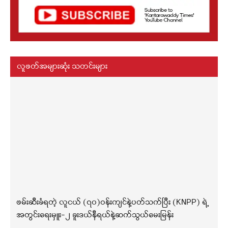
လူဖတ်အများဆုံး သတင်းများ
ဖမ်းဆီးခံရတဲ့ လူငယ် (၇၀)ဝန်းကျင်နဲ့ပတ်သက်ပြီး (KNPP) ရဲ့
အတွင်းရေးမှူး-၂ ခူးဒယ်နီရယ်နဲ့ဆက်သွယ်မေးမြန်း