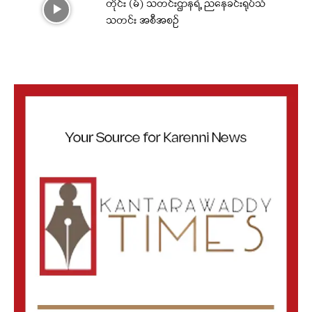
တိုင်း (မ်) သတင်းဌာနရဲ့ ညနေခင်းရုပ်သံ
သတင်း အစီအစဉ်