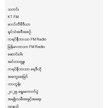
သတင်း
KT FM
မာလ်တီမီဒီယာ
ရုပ်သံအစီအစဉ်
ကရင်နီဘာသာ FM Radio
မြန်မာဘာသာ FM Radio
ဆောင်းပါး
အင်တာဗျူး
ကရင်နီဘာသာ ရေဒီယို
အတွေးအမြင်
ကာတွန်း
၂၀၂၅ ရွေးကောက်ပွဲ
အမျိုးသမီးအခွင့်အရေး
ဂျာနယ်