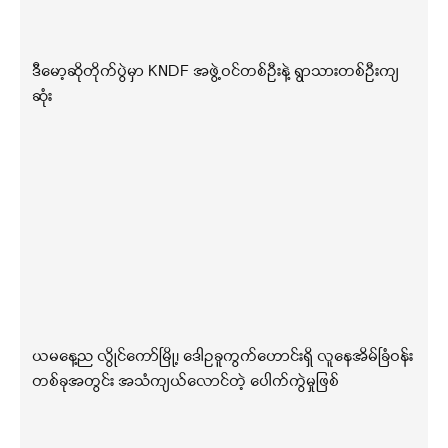
ဒီမော့ဆိုတိုက်ပွဲမှာ KNDF အဖွဲ့ဝင်တစ်ဦးနဲ့ ရွာသားတစ်ဦးကျ
ဆုံး
ယမနေ့ည လွိုင်ကော်မြို့၊ ဒေါဥခူကွက်ဟောင်းရှိ လူနေအိမ်ခြံဝန်း
တစ်ခုအတွင်း အသံကျယ်လောင်တဲ့ ပေါက်ကွဲမှုဖြစ်