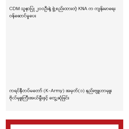
CDM သူနာပြု ၂၀၀ဦးနဲ့ ဖွဲ့စည်းထားတဲ့ KNA က ကျန်းမာရေး
ဝန်ဆောင်မှုပေး
ကရင်နီတပ်မတော် (K-Army) အမှတ်(၁) နည်းဗျူဟာမှူး
ဗိုလ်မှူးကြီးအယ်မွီးနှင့် တွေ့ဆုံခြင်း