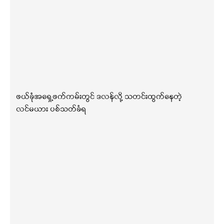
ဖယ်ခုံအရှေ့ဖက်ကမ်းတွင် ဒလန်လို့ သတင်းထွက်နေတဲ့
လင်မယား ပစ်သတ်ခံရ