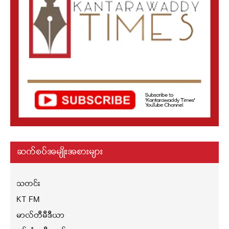
ဆက်စပ်အမျိုးအစားများ
သတင်း
KT FM
မာလ်တီမီဒီယာ