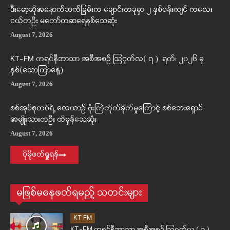
ဒီးမော့ဆိုအနောက်ဘက်ခြမ်းက ချောင်းတခုမှာ ၂ နှစ်ဝန်းကျင် ကလေး
ငယ်တဦး မတော်တဆရေနစ်သေဆုံး
August 7, 2026
KT-FM ကရင်နီဘာသာ အစီအစဉ် ဩဂုတ်လ( ၇ ) ရက်၊ ၂၀၂၆ ခု
နှစ်(သောကြာနေ့)
August 7, 2026
စစ်အုပ်စုတပ်ရဲ့ လေယာဉ် ဗုံးကြဲတိုက်ခိုက်မှုကြောင့် စစ်ဘေးရှောင်
အမျိုးသားတဦး ထိမှန်သေဆုံး
August 7, 2026
ပိုမိုဖတ်ရှုရန်
မဖြစ်မနေဖတ်ရမည့် သတင်းများ
KT FM
KT-FM ကရင်နီဘာသာ အစီအစဉ် ဩဂုတ်လ ( ၃ )