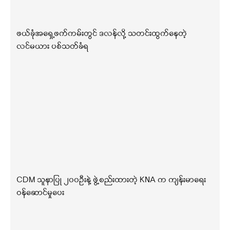
ဖယ်ခုံအရှေ့ဖက်ကမ်းတွင် ဒလန်လို့ သတင်းထွက်နေတဲ့
လင်မယား ပစ်သတ်ခံရ
CDM သူနာပြု ၂၀၀ဦးနဲ့ ဖွဲ့စည်းထားတဲ့ KNA က ကျန်းမာရေး
ဝန်ဆောင်မှုပေး