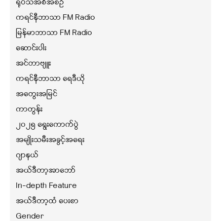
ရုပ်သံအစီအစဉ်
ကရင်နီဘာသာ FM Radio
မြန်မာဘာသာ FM Radio
ဆောင်းပါး
အင်တာဗျူး
ကရင်နီဘာသာ ရေဒီယို
အတွေးအမြင်
ကာတွန်း
၂၀၂၅ ရွေးကောက်ပွဲ
အမျိုးသမီးအခွင့်အရေး
ဂျာနယ်
အယ်ဒီတာ့အာဘော်
In-depth Feature
အယ်ဒီတာ့ထံ ပေးစာ
Gender