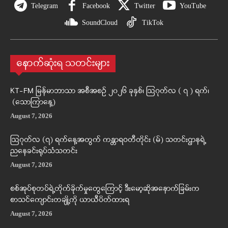
Telegram
Facebook
Twitter
YouTube
SoundCloud
TikTok
နောက်ဆုံးရ သတင်းများ
KT-FM မြန်မာဘာသာ အစီအစဉ် ၂၀၂၆ ခုနှစ်၊ ဩဂုတ်လ ( ၇ ) ရက်၊
(သောကြာနေ့)
August 7, 2026
ဩဂုတ်လ (၇) ရက်နေ့အတွက် ကန္တာရဝတီတိုင်း (မ်) သတင်းဌာနရဲ့
ညနေခင်းရုပ်သံသတင်း
August 7, 2026
စစ်အုပ်စုတပ်ရဲ့တိုက်ခိုက်မှုတွေကြောင့် ဒီးမော့ဆိုအနောက်ခြမ်းက
စာသင်ကျောင်းတချို့ကို ယာယီပိတ်ထားရ
August 7, 2026