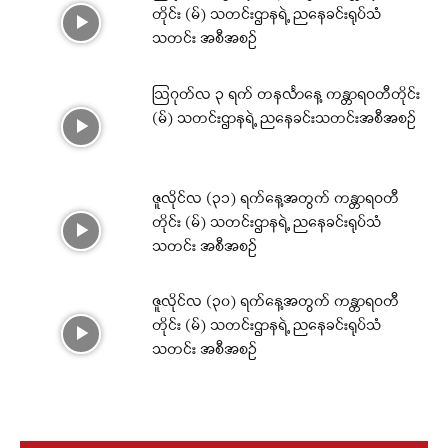
တိုင်း (မ်) သတင်းဌာနရဲ့ ညနေခင်းရုပ်သံ
သတင်း အစီအစဉ်
ဩဂုတ်လ ၃ ရက် တနင်္လာနေ့ ကန္တာရဝတီတိုင်း
(မ်) သတင်းဌာနရဲ့ ညနေခင်းသတင်းအစီအစဉ်
ဇူလိုင်လ (၃၁) ရက်နေ့အတွက် ကန္တာရဝတီ
တိုင်း (မ်) သတင်းဌာနရဲ့ ညနေခင်းရုပ်သံ
သတင်း အစီအစဉ်
ဇူလိုင်လ (၃၀) ရက်နေ့အတွက် ကန္တာရဝတီ
တိုင်း (မ်) သတင်းဌာနရဲ့ ညနေခင်းရုပ်သံ
သတင်း အစီအစဉ်