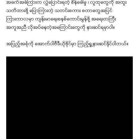
အခက်အခဲကြားက လွှဲပြောင်းရတဲ့ စိန်ခေါ်မှု ၊ လူထုတွေကို အထူး
သတိထားဖို့ ပြောကြားတဲ့ သတင်းစကား စတာတွေအပြင်
ကြားကာလမှာ ကျန်းမာရေးစနစ်ကောင်းမွန်ဖို့ အရေးတကြီး
အကူအညီ လိုအပ်​နေတဲ့အကြောင်းတွေကို နားဆင်ရမှာပါ။
အပြည့်အစုံကို အောက်ပါဗီဒီယိုဖိုင်မှာ ကြည့်ရှု့နားဆင်နိုင်ပါတယ်။