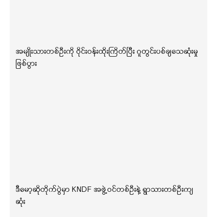
အမျိုးသားတစ်ဦးကို ဝိုင်းဝန်းထိုးကြိတ်ပြီး ဂူတွင်းပစ်ချသေဆုံးမှု
ဖြစ်ပွား
ဒီမော့ဆိုတိုက်ပွဲမှာ KNDF အဖွဲ့ဝင်တစ်ဦးနဲ့ ရွာသားတစ်ဦးကျ
ဆုံး