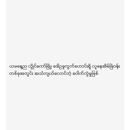
ယမနေ့ည လွိုင်ကော်မြို့၊ ဒေါဥခူကွက်ဟောင်းရှိ လူနေအိမ်ခြံဝန်း
တစ်ခုအတွင်း အသံကျယ်လောင်တဲ့ ပေါက်ကွဲမှုဖြစ်