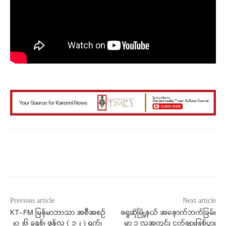
Facebook
X
WhatsApp
Previous article
Next article
KT-FM မြန်မာဘာသာ အစီအစဉ်
ဖရူဆိုမြို့နယ် အနောက်ဘက်ခြမ်း
၂၀၂၆ ခုနှစ်၊ ဇွန်လ ( ၁၂ ) ရက်၊
မှာ ၁ လအတွင်း ငှက်ဖျားဖြစ်ပွား