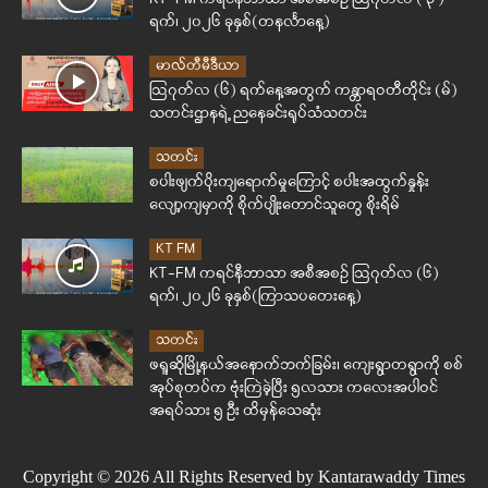
ရက်၊ ၂၀၂၆ ခုနှစ်(တနင်္လာနေ့)
မာလ်တီမီဒီယာ
ဩဂုတ်လ (၆) ရက်နေ့အတွက် ကန္တာရဝတီတိုင်း (မ်)
သတင်းဌာနရဲ့ ညနေခင်းရုပ်သံသတင်း
သတင်း
စပါးဖျက်ပိုးကျရောက်မှုကြောင့် စပါးအထွက်နှုန်း
လျော့ကျမှာကို စိုက်ပျိုးတောင်သူတွေ စိုးရိမ်
KT FM
KT-FM ကရင်နီဘာသာ အစီအစဉ် ဩဂုတ်လ (၆)
ရက်၊ ၂၀၂၆ ခုနှစ်(ကြာသပတေးနေ့)
သတင်း
ဖရူဆိုမြို့နယ်အနောက်ဘက်ခြမ်း၊ ကျေးရွာတရွာကို စစ်
အုပ်စုတပ်က ဗုံးကြဲခဲ့ပြီး ၅လသား ကလေးအပါဝင်
အရပ်သား ၅ ဦး ထိမှန်သေဆုံး
Copyright © 2026 All Rights Reserved by Kantarawaddy Times