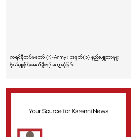
ကရင်နီတပ်မတော် (K-Army) အမှတ်(၁) နည်းဗျူဟာမှူး
ဗိုလ်မှူးကြီးအယ်မွီးနှင့် တွေ့ဆုံခြင်း