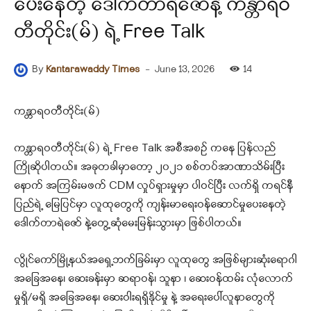
ပေးနေတဲ့ ဒေါက်တာရဲဇော်နဲ့ ကန္တာရဝ
တီတိုင်း(မ်) ရဲ့ Free Talk
-
June 13, 2026
14
By
Kantarawaddy Times
ကန္တာရဝတီတိုင်း(မ်)
ကန္တာရဝတီတိုင်း(မ်) ရဲ့ Free Talk အစီအစဥ် ကနေ ပြန်လည်
ကြိုဆိုပါတယ်။ အခုတခါမှာတော့ ၂၀၂၁ စစ်တပ်အာဏာသိမ်းပြီး
နောက် အကြမ်းမဖက် CDM လှုပ်ရှားမှုမှာ ပါဝင်ပြီး လက်ရှိ ကရင်နီ
ပြည်ရဲ့ မြေပြင်မှာ လူထုတွေကို ကျန်းမာရေးဝန်ဆောင်မှုပေးနေတဲ့
ဒေါက်တာရဲဇော် နဲ့တွေ့ဆုံမေးမြန်းသွားမှာ ဖြစ်ပါတယ်။
လွိုင်ကော်မြို့နယ်အရှေ့ဘက်ခြမ်းမှာ လူထုတွေ အဖြစ်များဆုံးရောဂါ
အခြေအနေ၊ ဆေးခန်းမှာ ဆရာဝန်၊ သူနာ ၊ ဆေးဝန်ထမ်း လုံလောက်
မှုရှိ/မရှိ အခြေအနေ၊ ဆေးဝါးရရှိနိုင်မှု နဲ့ အရေးပေါ်လူနာတွေကို