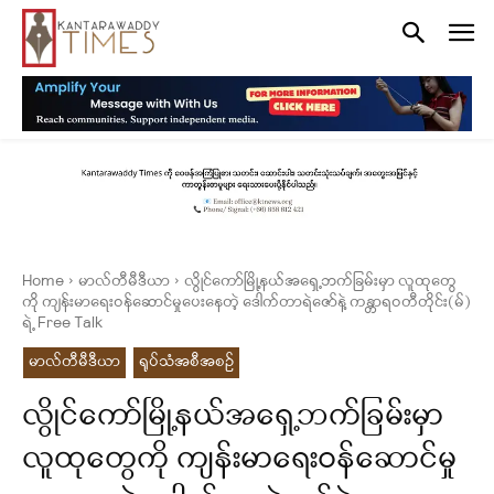
Home
မာလ်တီမီဒီယာ
လွိုင်ကော်မြို့နယ်အရှေ့ဘက်ခြမ်းမှာ လူထုတွေ
ကို ကျန်းမာရေးဝန်ဆောင်မှုပေးနေတဲ့ ဒေါက်တာရဲဇော်နဲ့ ကန္တာရဝတီတိုင်း(မ်)
ရဲ့ Free Talk
မာလ်တီမီဒီယာ
ရုပ်သံအစီအစဉ်
လွိုင်ကော်မြို့နယ်အရှေ့ဘက်ခြမ်းမှာ
လူထုတွေကို ကျန်းမာရေးဝန်ဆောင်မှု