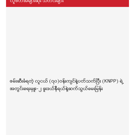
လူဖတ်အများဆုံး သတင်းများ
ဖမ်းဆီးခံရတဲ့ လူငယ် (၇၀)ဝန်းကျင်နဲ့ပတ်သက်ပြီး (KNPP) ရဲ့
အတွင်းရေးမှူး-၂ ခူးဒယ်နီရယ်နဲ့ဆက်သွယ်မေးမြန်း