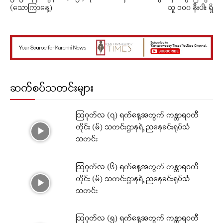
(သောကြာနေ့)
သူ ၁၀၀ နီးပါး ရှိ
ဆက်စပ်သတင်းများ
ဩဂုတ်လ (၇) ရက်နေ့အတွက် ကန္တာရဝတီ
တိုင်း (မ်) သတင်းဌာနရဲ့ ညနေခင်းရုပ်သံ
သတင်း
ဩဂုတ်လ (၆) ရက်နေ့အတွက် ကန္တာရဝတီ
တိုင်း (မ်) သတင်းဌာနရဲ့ ညနေခင်းရုပ်သံ
သတင်း
ဩဂုတ်လ (၅) ရက်နေ့အတွက် ကန္တာရဝတီ