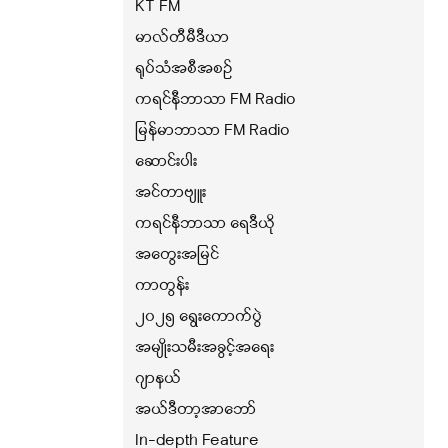
KT FM
မာလ်တီမီဒီယာ
ရုပ်သံအစီအစဉ်
ကရင်နီဘာသာ FM Radio
မြန်မာဘာသာ FM Radio
ဆောင်းပါး
အင်တာဗျူး
ကရင်နီဘာသာ ရေဒီယို
အတွေးအမြင်
ကာတွန်း
၂၀၂၅ ရွေးကောက်ပွဲ
အမျိုးသမီးအခွင့်အရေး
ဂျာနယ်
အယ်ဒီတာ့အာဘော်
In-depth Feature