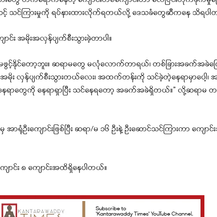
်းသားတွေ တက်ရောက်နေတဲ့ ကျောင်းတစ်ကျောင်းဟာ လေပြင်းတိုက်ခိုက်မှုကြေ
းအဆင့် သင်ကြားမှုကို ရပ်နားထားလိုက်ရတယ်လို့ ဒေသခံတွေဆီကနေ သိရပါ
ာင်း အမိုးအလှန်ပျက်စီးသွားခဲ့တာပါ။
့်နိုင်တော့ဘူး။ ဆရာမတွေ မလုံလောက်တာရယ်၊ တစ်ခြားအခက်အခဲကြော
င်းအမိုး လှန်ပျက်စီးသွားတယ်လေး၊ အထက်တန်းကို သင်ခဲ့တဲ့နေရာမှာပေါ့၊
့နေရာတွေကို နေရာရှာပြီး သင်နေရတော့ အခက်အခဲရှိတယ်။” လို့ဆရာမ တစ
မှ အာရုံဦးကျောင်းဖြစ်ပြီး ဆရာ/မ ၁၆ ဦးနဲ့ ဦးဆောင်သင်ကြားကာ ကျောင
းကျောင်း ၈ ကျောင်းအထိရှိနေပါတယ်။