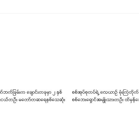
က်ဘက်ခြမ်းက ချောင်းတခုမှာ ၂ နှစ်
စစ်အုပ်စုတပ်ရဲ့ လေယာဉ် ဗုံးကြဲတိုက်ခ
ေးငယ်တဦး မတော်တဆရေနစ်သေဆုံး
စစ်ဘေးရှောင်အမျိုးသားတဦး ထိမှန်သ