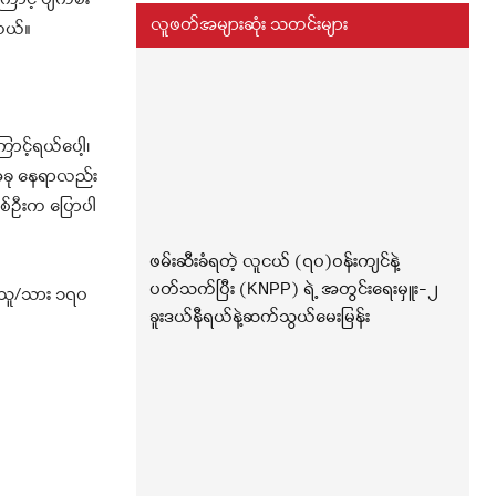
ာင့် ပျက်စီး
လူဖတ်အများဆုံး သတင်းများ
တယ်။
င့်ရယ်ပေါ့၊
 အခု နေရာလည်း
်ဦးက ပြောပါ
ဖမ်းဆီးခံရတဲ့ လူငယ် (၇၀)ဝန်းကျင်နဲ့
ပတ်သက်ပြီး (KNPP) ရဲ့ အတွင်းရေးမှူး-၂
်းသူ/သား ၁၇၀
ခူးဒယ်နီရယ်နဲ့ဆက်သွယ်မေးမြန်း