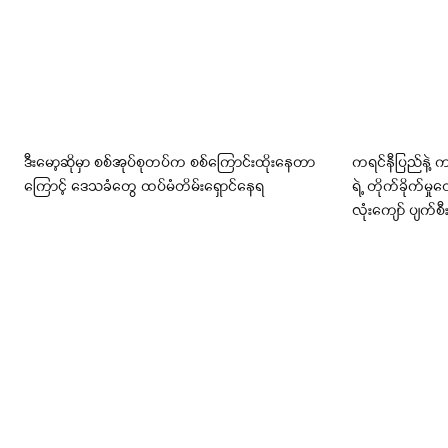
ဒီးမော့ဆိုမှာ စစ်အုပ်စုတပ်က စစ်ကြောင်းထိုးနေတာ
ကရင်နီပြည်နဲ့ 
ကြောင့် ဒေသခံတွေ ထပ်မံတိမ်းရှောင်နေရ
ရဲ့ တိုက်ခိုက်
လုံးကျော် ပျက်စီ