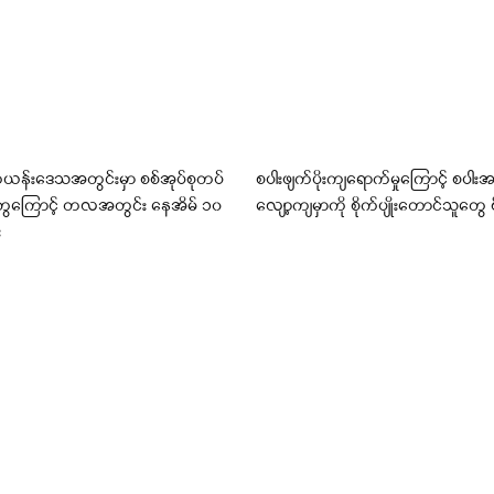
ကယန်းဒေသအတွင်းမှာ စစ်အုပ်စုတပ်
စပါးဖျက်ပိုးကျရောက်မှုကြောင့် စပါးအ
မှုတွေကြောင့် တလအတွင်း နေအိမ် ၁၀
လျော့ကျမှာကို စိုက်ပျိုးတောင်သူတွေ စို
း