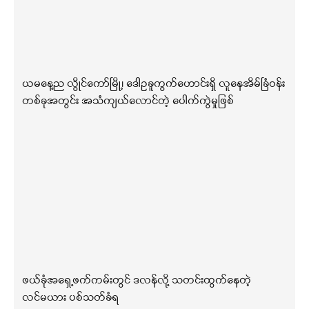
ယမနေ့ည လွိုင်ကော်မြို့၊ ဒေါဥခူကွက်ဟောင်းရှိ လူနေအိမ်ခြံဝန်း
တစ်ခုအတွင်း အသံကျယ်လောင်တဲ့ ပေါက်ကွဲမှုဖြစ်
ဖယ်ခုံအရှေ့ဖက်ကမ်းတွင် ဒလန်လို့ သတင်းထွက်နေတဲ့
လင်မယား ပစ်သတ်ခံရ