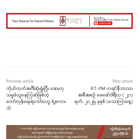
Facebook
X
WhatsApp
Previous article
Next article
ကိုယ်လက်အင်္ဂါဆုံးရှုံးပြီး ဆေးကု
KT-FM ကရင်နီဘာသာ
သမှုခံယူနေကြဆဲဖြစ်တဲ့
အစီအစဉ် ဖေဖော်ဝါရီလ ( ၂၁)
တော်လှန်ရေးရဲဘော်တွေ ရဲ့စကား
ရက်၊ ၂၀၂၅ ခုနှစ် (သောကြာနေ့)
သံ