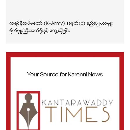
ကရင်နီတပ်မတော် (K-Army) အမှတ်(၁) နည်းဗျူဟာမှူး
ဗိုလ်မှူးကြီးအယ်မွီးနှင့် တွေ့ဆုံခြင်း