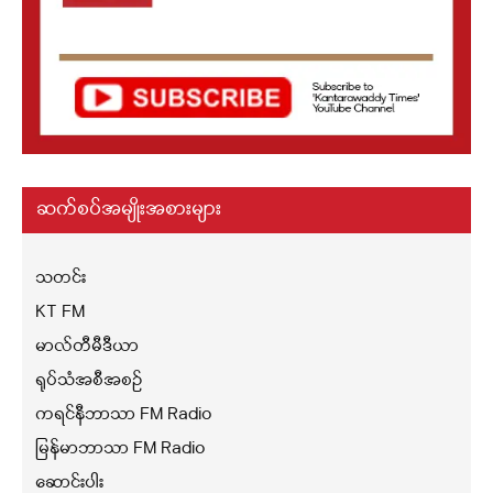
ဆက်စပ်အမျိုးအစားများ
သတင်း
KT FM
မာလ်တီမီဒီယာ
ရုပ်သံအစီအစဉ်
ကရင်နီဘာသာ FM Radio
မြန်မာဘာသာ FM Radio
ဆောင်းပါး