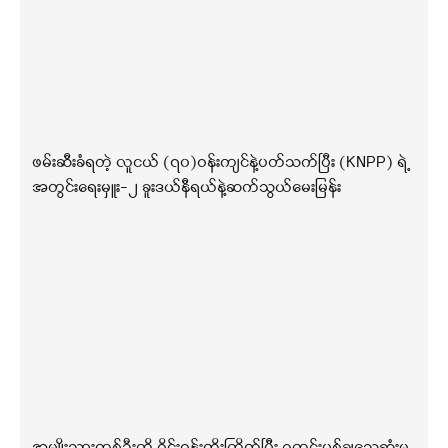
ဖမ်းဆီးခံရတဲ့ လူငယ် (၇၀)ဝန်းကျင်နဲ့ပတ်သက်ပြီး (KNPP) ရဲ့
အတွင်းရေးမှူး-၂ ခူးဒယ်နီရယ်နဲ့ဆက်သွယ်မေးမြန်း
အမျိုးသားတစ်ဦးကို ဝိုင်းဝန်းထိုးကြိတ်ပြီး ဂူတွင်းပစ်ချသေဆုံးမှု