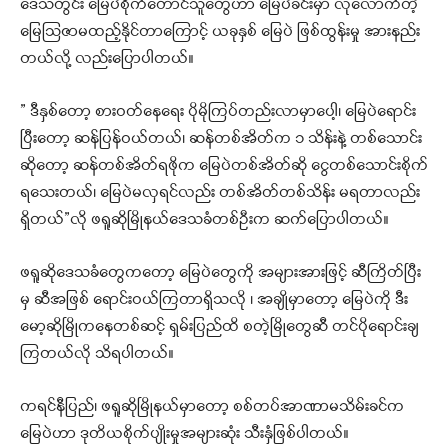
ဒေသတွင်း မြေပဲစိုက်တောင်သူတွေဟာ မြေပဲခင်းမှာ လုံလောက်တဲ့
မြေသြဇာမထည့်နိုင်တာကြောင့် ယခုနှစ် မြေပဲ ဖြစ်ထွန်းမှု အားနည်း
တယ်လို့ လည်းပြောပါတယ်။
” ဒီနှစ်တော့ စားဝတ်နေရေး ပိုမိုကြပ်တည်းလာမှာပေါ့၊ မြေပဲရောင်း
ပြီးတော့ ဆန်ပြန်ဝယ်တယ်၊ ဆန်တစ်အိတ်က ၁ သိန်းနဲ့ တစ်သောင်း
ဆိုတော့ ဆန်တစ်အိတ်ရဖိုက မြေပဲတစ်အိတ်ဆို ငွေတစ်သောင်းစိုက်
ရသေးတယ်၊ မြေပဲမလှရင်လည်း တစ်အိတ်တစ်သိန်း မရတာလည်း
ရှိတယ်”လို ဖရူဆိုမြိုနယ်ဒေသခံတစ်ဦးက ဆက်ပြောပါတယ်။
ဖရူဆိုဒေသခံတွေကတော့ မြေပဲတွေကို အများအားဖြင့် ဆီကြိတ်ပြီး
မှ ဆီအဖြစ် ရောင်းဝယ်ကြတာရှိသလို ၊ အချိုမှာတော့ မြေပဲကို ဒီး
မော့ဆိုမြိုကနေတစ်ဆင့် ရှမ်းပြည်ထိ စတဲ့မြိုတွေဆီ တင်ပိုရောင်းချ
ကြတယ်လို သိရပါတယ်။
ကရင်နီပြည်၊ ဖရူဆိုမြိုနယ်မှာတော့ စစ်တပ်အာဏာမသိမ်းခင်က
မြေပဲဟာ ဒုတိယစိုက်ပျိုးမှုအများဆုံး သီးနှံဖြစ်ပါတယ်။