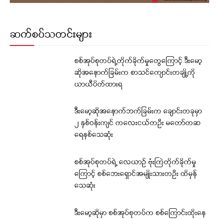
ဆက်စပ်သတင်းများ
စစ်အုပ်စုတပ်ရဲ့တိုက်ခိုက်မှုတွေကြောင့် ဒီးမော့
ဆိုအနောက်ခြမ်းက စာသင်ကျောင်းတချို့ကို
ယာယီပိတ်ထားရ
ဒီးမော့ဆိုအနောက်ဘက်ခြမ်းက ချောင်းတခုမှာ
၂ နှစ်ဝန်းကျင် ကလေးငယ်တဦး မတော်တဆ
ရေနစ်သေဆုံး
စစ်အုပ်စုတပ်ရဲ့ လေယာဉ် ဗုံးကြဲတိုက်ခိုက်မှု
ကြောင့် စစ်ဘေးရှောင်အမျိုးသားတဦး ထိမှန်
သေဆုံး
ဒီးမော့ဆိုမှာ စစ်အုပ်စုတပ်က စစ်ကြောင်းထိုးနေ