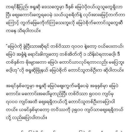
ကရင်နီပြည်၊ ဖရူဆို ဒေသတွေမှာ ဒီနှစ် မြေပဲပိုဝယ်ယူသူတွေရှိလာ
ပြီး စျေးကောင်းတွေရပေမဲ့ သယ်ယူစရိတ်နဲ့ လုပ်အားခမြင့်တက်တာ
ကြောင့် တွက်ခြေမကိုက်ကြသေးဘူးလို မြေပဲစိုက်တောင်သူတွေဆီ
ကနေ သိရပါတယ်။
“မြေပဲကို ခွဲပြီးသားဆိုရင် တစ်ပိဿာ ၇၀၀၀ နဲ့တော့ ဝယ်ပေးတယ်၊
မြေပဲ အခွံနဲ့ ရောင်းခါကျတော့ တစ်အိတ်ကို ၁ သိန်းပဲရတာပေါ့၊ ဒီ
တစ်နှစ်က မိုးများတော မြေပဲ၊ တောင်ယာလုပ်ရတာလည်း မပြေဘူး
ပေါ့ဟု”လို ဖရူဆိုမြိုနယ် မြေပဲစိုက် တောင်သူတစ်ဦးက ဆိုပါတယ်။
အရင်နှစ်တွေမှာ ဖရူဆို မြေပဲဈေးကွက်မရှိပေမဲ့ အခုနှစ်မှာ မြေပဲ
ကောင်း၊ မကောင်းအပေါ်မူတည်ပြီး တစ်ပိဿာ ၅၀၀၀ ကျပ်မှ
၇၀၀၀ ကျပ်အထိ စျေးရရှိတယ်လို့ တောင်သူတစ်ဦးကပြောပါ
တယ်။ ယခင်နှစ်မှာတော့ တပိဿကို ၃၅၀၀ ကျပ်သာစျေးရရှိတယ်
လို့ လည်းပြောပါတယ်။