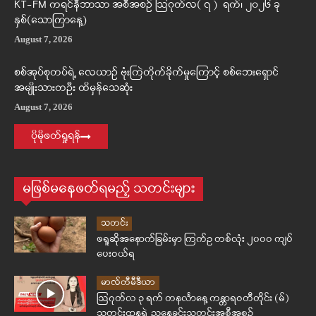
KT-FM ကရင်နီဘာသာ အစီအစဉ် ဩဂုတ်လ( ၇ ) ရက်၊ ၂၀၂၆ ခု
နှစ်(သောကြာနေ့)
August 7, 2026
စစ်အုပ်စုတပ်ရဲ့ လေယာဉ် ဗုံးကြဲတိုက်ခိုက်မှုကြောင့် စစ်ဘေးရှောင်
အမျိုးသားတဦး ထိမှန်သေဆုံး
August 7, 2026
ပိုမိုဖတ်ရှုရန်
မဖြစ်မနေဖတ်ရမည့် သတင်းများ
သတင်း
ဖရူဆိုအနောက်ခြမ်းမှာ ကြက်ဥ တစ်လုံး ၂၀၀၀ ကျပ်
ပေးဝယ်ရ
မာလ်တီမီဒီယာ
ဩဂုတ်လ ၃ ရက် တနင်္လာနေ့ ကန္တာရဝတီတိုင်း (မ်)
သတင်းဌာနရဲ့ ညနေခင်းသတင်းအစီအစဉ်