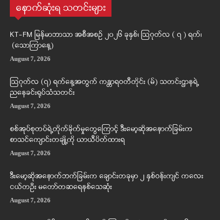
နောက်ဆုံးရ သတင်းများ
KT-FM မြန်မာဘာသာ အစီအစဉ် ၂၀၂၆ ခုနှစ်၊ ဩဂုတ်လ ( ၇ ) ရက်၊
(သောကြာနေ့)
August 7, 2026
ဩဂုတ်လ (၇) ရက်နေ့အတွက် ကန္တာရဝတီတိုင်း (မ်) သတင်းဌာနရဲ့
ညနေခင်းရုပ်သံသတင်း
August 7, 2026
စစ်အုပ်စုတပ်ရဲ့တိုက်ခိုက်မှုတွေကြောင့် ဒီးမော့ဆိုအနောက်ခြမ်းက
စာသင်ကျောင်းတချို့ကို ယာယီပိတ်ထားရ
August 7, 2026
ဒီးမော့ဆိုအနောက်ဘက်ခြမ်းက ချောင်းတခုမှာ ၂ နှစ်ဝန်းကျင် ကလေး
ငယ်တဦး မတော်တဆရေနစ်သေဆုံး
August 7, 2026