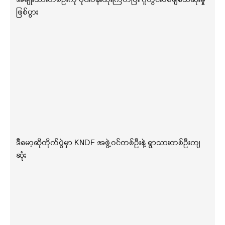
ဖြစ်ပွား
ဒီမော့ဆိုတိုက်ပွဲမှာ KNDF အဖွဲ့ဝင်တစ်ဦးနဲ့ ရွာသားတစ်ဦးကျ
ဆုံး