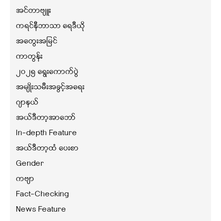
အင်တာဗျူး
ကရင်နီဘာသာ ရေဒီယို
အတွေးအမြင်
ကာတွန်း
၂၀၂၅ ရွေးကောက်ပွဲ
အမျိုးသမီးအခွင့်အရေး
ဂျာနယ်
အယ်ဒီတာ့အာဘော်
In-depth Feature
အယ်ဒီတာ့ထံ ပေးစာ
Gender
ကဗျာ
Fact-Checking
News Feature