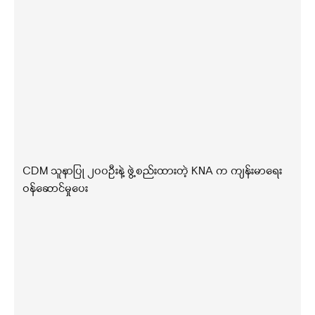
CDM သူနာပြု ၂၀၀ဦးနဲ့ ဖွဲ့စည်းထားတဲ့ KNA က ကျန်းမာရေး
ဝန်ဆောင်မှုပေး