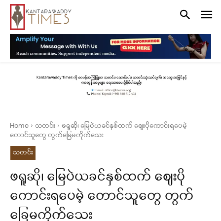
Home
သတင်း
ဖရူဆို၊ မြေပဲယခင်နှစ်ထက် ဈေးပိုကောင်းရပေမဲ့
တောင်သူတွေ တွက်ခြေမကိုက်သေး
သတင်း
ဖရူဆို၊ မြေပဲယခင်နှစ်ထက် ဈေးပို
ကောင်းရပေမဲ့ တောင်သူတွေ တွက်
ခြေမကိုက်သေး