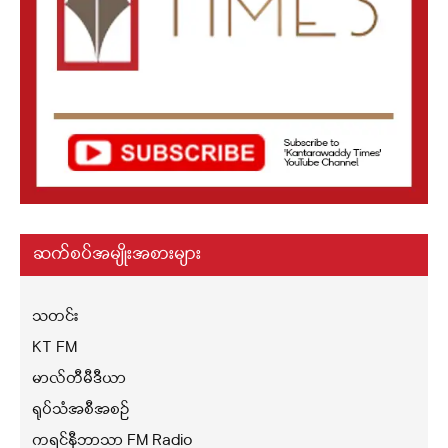
ဆက်စပ်အမျိုးအစားများ
သတင်း
KT FM
မာလ်တီမီဒီယာ
ရုပ်သံအစီအစဉ်
ကရင်နီဘာသာ FM Radio