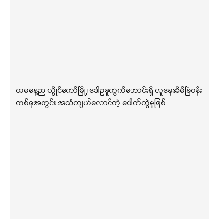
ယမနေ့ည လွိုင်ကော်မြို့၊ ဒေါဥခူကွက်ဟောင်းရှိ လူနေအိမ်ခြံဝန်း
တစ်ခုအတွင်း အသံကျယ်လောင်တဲ့ ပေါက်ကွဲမှုဖြစ်