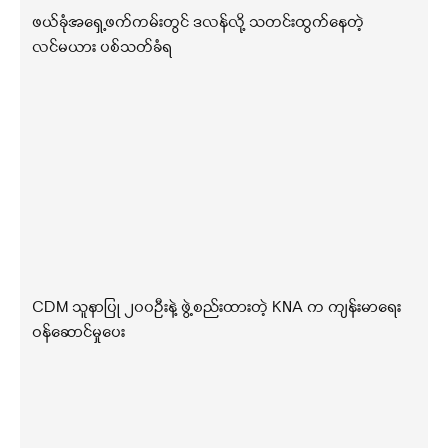
ဖယ်ခုံအရှေ့ဖက်ကမ်းတွင် ဒလန်လို့ သတင်းထွက်နေတဲ့
လင်မယား ပစ်သတ်ခံရ
CDM သူနာပြု ၂၀၀ဦးနဲ့ ဖွဲ့စည်းထားတဲ့ KNA က ကျန်းမာရေး
ဝန်ဆောင်မှုပေး