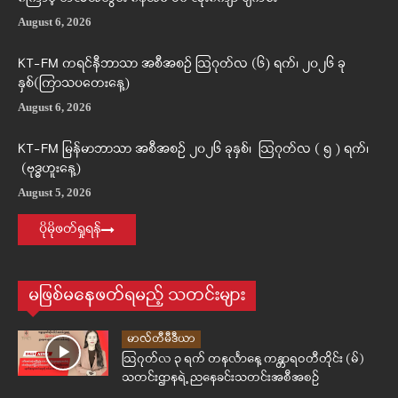
August 6, 2026
KT-FM ကရင်နီဘာသာ အစီအစဉ် ဩဂုတ်လ (၆) ရက်၊ ၂၀၂၆ ခု
နှစ်(ကြာသပတေးနေ့)
August 6, 2026
KT-FM မြန်မာဘာသာ အစီအစဉ် ၂၀၂၆ ခုနှစ်၊ ဩဂုတ်လ ( ၅ ) ရက်၊
(ဗုဒ္ဓဟူးနေ့)
August 5, 2026
ပိုမိုဖတ်ရှုရန်
မဖြစ်မနေဖတ်ရမည့် သတင်းများ
မာလ်တီမီဒီယာ
ဩဂုတ်လ ၃ ရက် တနင်္လာနေ့ ကန္တာရဝတီတိုင်း (မ်)
သတင်းဌာနရဲ့ ညနေခင်းသတင်းအစီအစဉ်