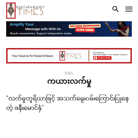
TAG
ကယားလက်မှု
“လက်မှုတူရိယာဖြင့် အသက်မွေးဝမ်းကြောင်းပြုနေ
တဲ့ ဇနီးမောင်နှံ”