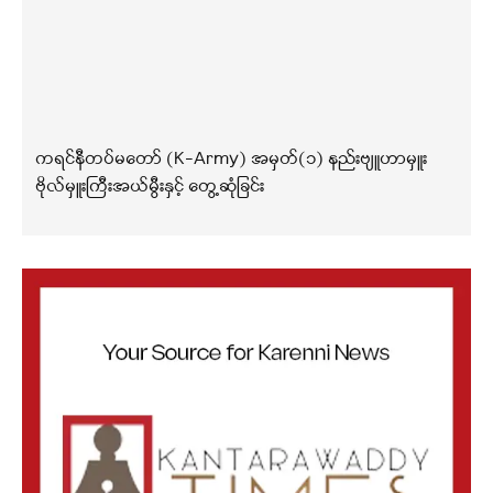
ကရင်နီတပ်မတော် (K-Army) အမှတ်(၁) နည်းဗျူဟာမှူး
ဗိုလ်မှူးကြီးအယ်မွီးနှင့် တွေ့ဆုံခြင်း