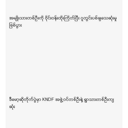
အမျိုးသားတစ်ဦးကို ဝိုင်းဝန်းထိုးကြိတ်ပြီး ဂူတွင်းပစ်ချသေဆုံးမှု
ဖြစ်ပွား
ဒီမော့ဆိုတိုက်ပွဲမှာ KNDF အဖွဲ့ဝင်တစ်ဦးနဲ့ ရွာသားတစ်ဦးကျ
ဆုံး