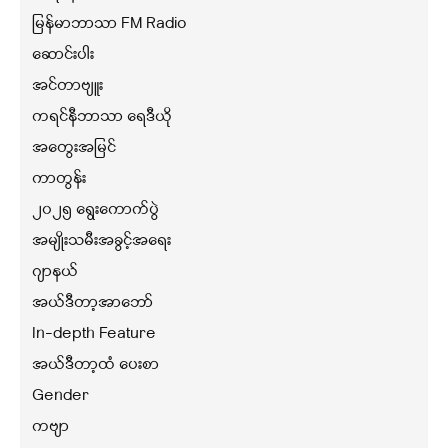
မြန်မာဘာသာ FM Radio
ဆောင်းပါး
အင်တာဗျူး
ကရင်နီဘာသာ ရေဒီယို
အတွေးအမြင်
ကာတွန်း
၂၀၂၅ ရွေးကောက်ပွဲ
အမျိုးသမီးအခွင့်အရေး
ဂျာနယ်
အယ်ဒီတာ့အာဘော်
In-depth Feature
အယ်ဒီတာ့ထံ ပေးစာ
Gender
ကဗျာ