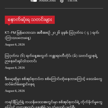
SoundCloud
TikTok
နောက်ဆုံးရ သတင်းများ
KT-FM မြန်မာဘာသာ အစီအစဉ် ၂၀၂၆ ခုနှစ်၊ ဩဂုတ်လ ( ၄ ) ရက်၊
(ကြာသပတေးနေ့)
August 6, 2026
ဩဂုတ်လ (၆) ရက်နေ့အတွက် ကန္တာရဝတီတိုင်း (မ်) သတင်းဌာနရဲ့
ညနေခင်းရုပ်သံသတင်း
August 6, 2026
ဒီးမော့ဆိုမှာ စစ်အုပ်စုတပ်က စစ်ကြောင်းထိုးနေတာကြောင့် ဒေသခံတွေ
ထပ်မံတိမ်းရှောင်နေရ
August 6, 2026
ကရင်နီပြည်နဲ့ ကယန်းဒေသအတွင်းမှာ စစ်အုပ်စုတပ်ရဲ့ တိုက်ခိုက်မှုတွေ
ကြောင့် တလအတွင်း နေအိမ် ၁၀ လုံးကျော် ပျက်စီး