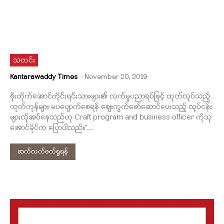
သတင်း
Kantarawaddy Times
-
November 20, 2019
စိုးထိုက်အောင်တိုင်းရင်းသားများ၏ လက်မှုပညာရပ်ဖြင့် ထုတ်လုပ်သည့်
ထုတ်ကုန်များ မပပျောက်စေရန် ဈေးကွက်ဖော်ဆောင်ပေးသည့် လုပ်ငန်း
များလိုအပ်နေသည်ဟု Craft program and business officer ကိုသု
အောင်ခိုင်က ပြောပါသည်။"...
ဆက်လက်ဖတ်ရှုရန်