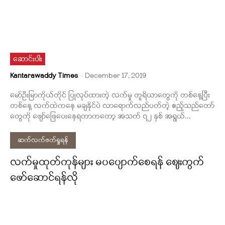
ဆောင်းပါး
Kantarawaddy Times
-
December 17, 2019
မော်ဦးမြာကိုယ်တိုင် ပြုလုပ်ထားတဲ့ လက်မှု တူရိယာတွေကို တစ်နေ့ပြီး
တစ်နေ့ လက်ထဲကနေ မချနိုင်ပဲ လာရောက်လည်ပတ်တဲ့ ဧည့်သည်တော်
တွေကို ဖျော်ဖြေပေးနေရတာကတော့ အသက် ၇၂ နှစ် အရွယ်...
ဆက်လက်ဖတ်ရှုရန်
လက်မှုထုတ်ကုန်များ မပပျောက်စေရန် ဈေးကွက်
ဖော်ဆောင်ရန်လို