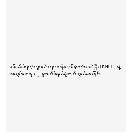
ဖမ်းဆီးခံရတဲ့ လူငယ် (၇၀)ဝန်းကျင်နဲ့ပတ်သက်ပြီး (KNPP) ရဲ့
အတွင်းရေးမှူး-၂ ခူးဒယ်နီရယ်နဲ့ဆက်သွယ်မေးမြန်း