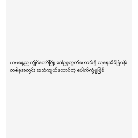
ယမနေ့ည လွိုင်ကော်မြို့၊ ဒေါဥခူကွက်ဟောင်းရှိ လူနေအိမ်ခြံဝန်း
တစ်ခုအတွင်း အသံကျယ်လောင်တဲ့ ပေါက်ကွဲမှုဖြစ်