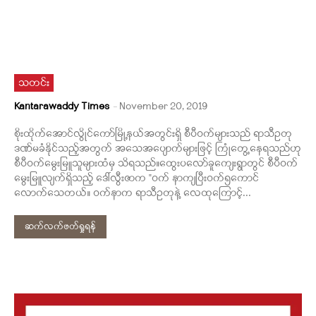
သတင်း
Kantarawaddy Times
-
November 20, 2019
စိုးထိုက်အောင်လွိုင်ကော်မြို့နယ်အတွင်းရှိ စီပီဝက်များသည် ရာသီဥတု
ဒဏ်မခံနိုင်သည့်အတွက် အသေအပျောက်များဖြင့် ကြုံတွေ့နေရသည်ဟု
စီပီဝက်မွေးမြူသူများထံမှ သိရသည်။ထွေးပလော်ခူကျေးရွာတွင် စီပီဝက်
မွေးမြူလျက်ရှိသည့် ဒေါ်လွီးဇာက "ဝက် နာကျပြီးဝက်၅ကောင်
လောက်သေတယ်။ ဝက်နာက ရာသီဥတုနဲ့ လေထုကြောင့်...
ဆက်လက်ဖတ်ရှုရန်