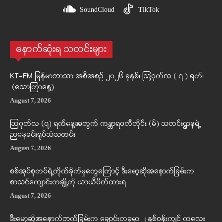
SoundCloud
TikTok
နောက်ဆုံးရ သတင်းများ
KT-FM မြန်မာဘာသာ အစီအစဉ် ၂၀၂၆ ခုနှစ်၊ ဩဂုတ်လ ( ၇ ) ရက်၊
(သောကြာနေ့)
August 7, 2026
ဩဂုတ်လ (၇) ရက်နေ့အတွက် ကန္တာရဝတီတိုင်း (မ်) သတင်းဌာနရဲ့
ညနေခင်းရုပ်သံသတင်း
August 7, 2026
စစ်အုပ်စုတပ်ရဲ့တိုက်ခိုက်မှုတွေကြောင့် ဒီးမော့ဆိုအနောက်ခြမ်းက
စာသင်ကျောင်းတချို့ကို ယာယီပိတ်ထားရ
August 7, 2026
ဒီးမော့ဆိုအနောက်ဘက်ခြမ်းက ချောင်းတခုမှာ ၂ နှစ်ဝန်းကျင် ကလေး