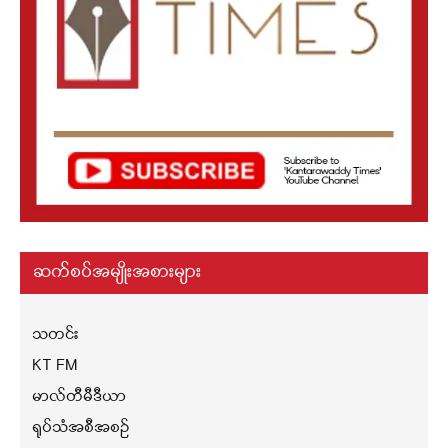
ဆက်စပ်အမျိုးအစားများ
သတင်း
KT FM
မာလ်တီမီဒီယာ
ရုပ်သံအစီအစဉ်