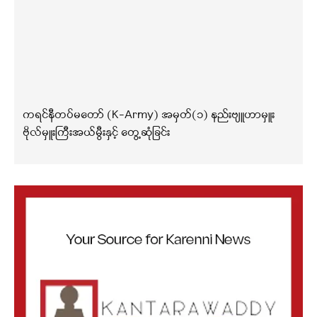
ကရင်နီတပ်မတော် (K-Army) အမှတ်(၁) နည်းဗျူဟာမှူး
ဗိုလ်မှူးကြီးအယ်မွီးနှင့် တွေ့ဆုံခြင်း