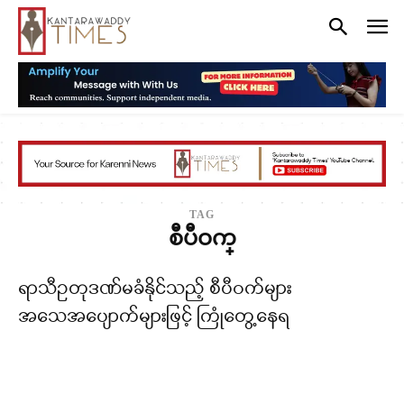
TAG
စီပီဝက္
ရာသီဥတုဒဏ်မခံနိုင်သည့် စီပီဝက်များ
အသေအပျောက်များဖြင့် ကြုံတွေ့နေရ