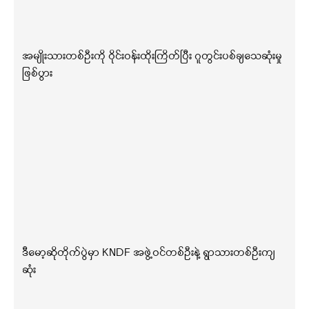
အမျိုးသားတစ်ဦးကို ဝိုင်းဝန်းထိုးကြိတ်ပြီး ဂူတွင်းပစ်ချသေဆုံးမှု
ဖြစ်ပွား
ဒီမော့ဆိုတိုက်ပွဲမှာ KNDF အဖွဲ့ဝင်တစ်ဦးနဲ့ ရွာသားတစ်ဦးကျ
ဆုံး