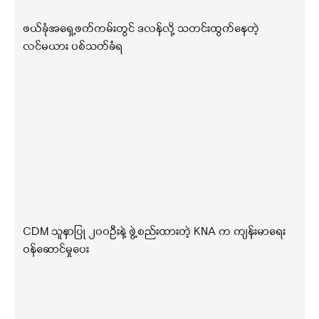
ဖယ်ခုံအရှေ့ဖက်ကမ်းတွင် ဒလန်လို့ သတင်းထွက်နေတဲ့
လင်မယား ပစ်သတ်ခံရ
CDM သူနာပြု ၂၀၀ဦးနဲ့ ဖွဲ့စည်းထားတဲ့ KNA က ကျန်းမာရေး
ဝန်ဆောင်မှုပေး