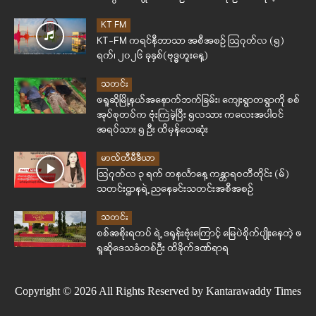
KT FM
KT-FM ကရင်နီဘာသာ အစီအစဉ် ဩဂုတ်လ (၅)
ရက်၊ ၂၀၂၆ ခုနှစ်(ဗုဒ္ဓဟူးနေ့)
သတင်း
ဖရူဆိုမြို့နယ်အနောက်ဘက်ခြမ်း၊ ကျေးရွာတရွာကို စစ်
အုပ်စုတပ်က ဗုံးကြဲခဲ့ပြီး ၅လသား ကလေးအပါဝင်
အရပ်သား ၅ ဦး ထိမှန်သေဆုံး
မာလ်တီမီဒီယာ
ဩဂုတ်လ ၃ ရက် တနင်္လာနေ့ ကန္တာရဝတီတိုင်း (မ်)
သတင်းဌာနရဲ့ ညနေခင်းသတင်းအစီအစဉ်
သတင်း
စစ်အစိုးရတပ် ရဲ့ ဒရုန်းဗုံးကြောင့် မြေပဲစိုက်ပျိုးနေတဲ့ ဖ
ရူဆိုဒေသခံတစ်ဦး ထိခိုက်ဒဏ်ရာရ
Copyright © 2026 All Rights Reserved by Kantarawaddy Times