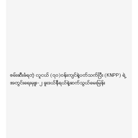
ဖမ်းဆီးခံရတဲ့ လူငယ် (၇၀)ဝန်းကျင်နဲ့ပတ်သက်ပြီး (KNPP) ရဲ့
အတွင်းရေးမှူး-၂ ခူးဒယ်နီရယ်နဲ့ဆက်သွယ်မေးမြန်း