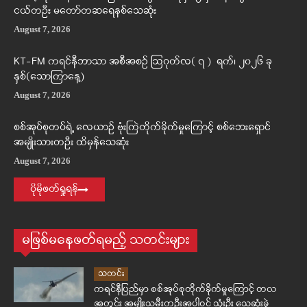
ငယ်တဦး မတော်တဆရေနစ်သေဆုံး
August 7, 2026
KT-FM ကရင်နီဘာသာ အစီအစဉ် ဩဂုတ်လ( ၇ ) ရက်၊ ၂၀၂၆ ခု
နှစ်(သောကြာနေ့)
August 7, 2026
စစ်အုပ်စုတပ်ရဲ့ လေယာဉ် ဗုံးကြဲတိုက်ခိုက်မှုကြောင့် စစ်ဘေးရှောင်
အမျိုးသားတဦး ထိမှန်သေဆုံး
August 7, 2026
ပိုမိုဖတ်ရှုရန်
မဖြစ်မနေဖတ်ရမည့် သတင်းများ
သတင်း
ကရင်နီပြည်မှာ စစ်အုပ်စုတိုက်ခိုက်မှုကြောင့် တလ
အတွင်း အမျိုးသမီးတဦးအပါဝင် သုံးဦး သေဆုံးခဲ့