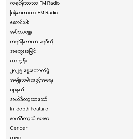
ကရင်နီဘာသာ FM Radio
မြန်မာဘာသာ FM Radio
ဆောင်းပါး
အင်တာဗျူး
ကရင်နီဘာသာ ရေဒီယို
အတွေးအမြင်
ကာတွန်း
၂၀၂၅ ရွေးကောက်ပွဲ
အမျိုးသမီးအခွင့်အရေး
ဂျာနယ်
အယ်ဒီတာ့အာဘော်
In-depth Feature
အယ်ဒီတာ့ထံ ပေးစာ
Gender
ကဗျာ