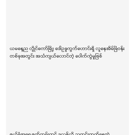
ယမနေ့ည လွိုင်ကော်မြို့၊ ဒေါဥခူကွက်ဟောင်းရှိ လူနေအိမ်ခြံဝန်း
တစ်ခုအတွင်း အသံကျယ်လောင်တဲ့ ပေါက်ကွဲမှုဖြစ်
ဖယ်ခုံအရှေ့ဖက်ကမ်းတွင် ဒလန်လို့ သတင်းထွက်နေတဲ့