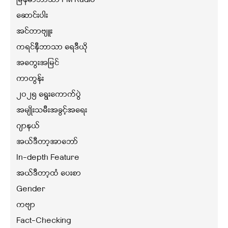
မြန်မာဘာသာ FM Radio
ဆောင်းပါး
အင်တာဗျူး
ကရင်နီဘာသာ ရေဒီယို
အတွေးအမြင်
ကာတွန်း
၂၀၂၅ ရွေးကောက်ပွဲ
အမျိုးသမီးအခွင့်အရေး
ဂျာနယ်
အယ်ဒီတာ့အာဘော်
In-depth Feature
အယ်ဒီတာ့ထံ ပေးစာ
Gender
ကဗျာ
Fact-Checking