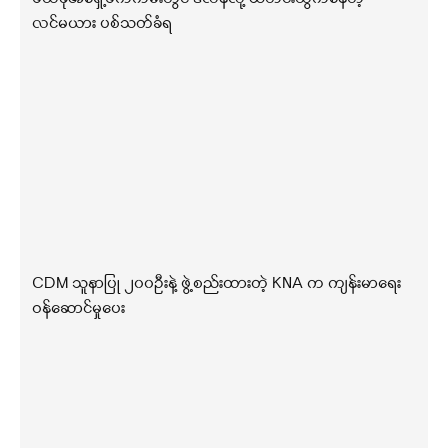
လင်မယား ပစ်သတ်ခံရ
CDM သူနာပြု ၂၀၀ဦးနဲ့ ဖွဲ့စည်းထားတဲ့ KNA က ကျန်းမာရေး
ဝန်ဆောင်မှုပေး