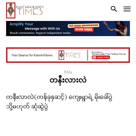
TAG
တနီးလားလဲ
တနီးလာလဲ(ကန်ခုနှဆင့်) ကျေးရွာရဲ့ မိုးခေါ်ပွဲ
သို့မဟုတ် ဆုံဆွဲပွဲ