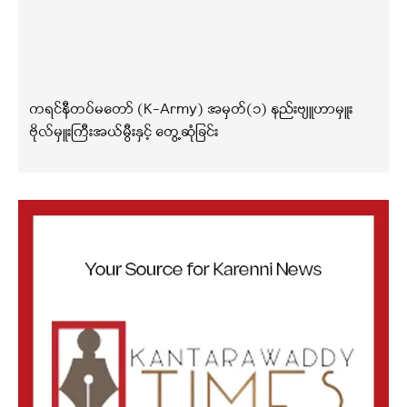
ကရင်နီတပ်မတော် (K-Army) အမှတ်(၁) နည်းဗျူဟာမှူး
ဗိုလ်မှူးကြီးအယ်မွီးနှင့် တွေ့ဆုံခြင်း