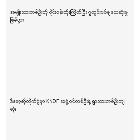
အမျိုးသားတစ်ဦးကို ဝိုင်းဝန်းထိုးကြိတ်ပြီး ဂူတွင်းပစ်ချသေဆုံးမှု
ဖြစ်ပွား
ဒီမော့ဆိုတိုက်ပွဲမှာ KNDF အဖွဲ့ဝင်တစ်ဦးနဲ့ ရွာသားတစ်ဦးကျ
ဆုံး