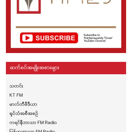
ဆက်စပ်အမျိုးအစားများ
သတင်း
KT FM
မာလ်တီမီဒီယာ
ရုပ်သံအစီအစဉ်
ကရင်နီဘာသာ FM Radio