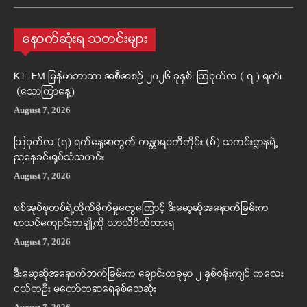
နောက်ဆုံးရ သတင်းများ
KT-FM မြန်မာဘာသာ အစီအစဉ် ၂၀၂၆ ခုနှစ်၊ ဩဂုတ်လ ( ၇ ) ရက်၊
(သောကြာနေ့)
August 7, 2026
ဩဂုတ်လ (၇) ရက်နေ့အတွက် ကန္တာရဝတီတိုင်း (မ်) သတင်းဌာနရဲ့
ညနေခင်းရုပ်သံသတင်း
August 7, 2026
စစ်အုပ်စုတပ်ရဲ့တိုက်ခိုက်မှုတွေကြောင့် ဒီးမော့ဆိုအနောက်ခြမ်းက
စာသင်ကျောင်းတချို့ကို ယာယီပိတ်ထားရ
August 7, 2026
ဒီးမော့ဆိုအနောက်ဘက်ခြမ်းက ချောင်းတခုမှာ ၂ နှစ်ဝန်းကျင် ကလေး
ငယ်တဦး မတော်တဆရေနစ်သေဆုံး