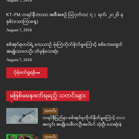
August 7, 2026
KT-FM ကရင်နီဘာသာ အစီအစဉ် ဩဂုတ်လ( ၇ ) ရက်၊ ၂၀၂၆ ခု
နှစ်(သောကြာနေ့)
August 7, 2026
စစ်အုပ်စုတပ်ရဲ့ လေယာဉ် ဗုံးကြဲတိုက်ခိုက်မှုကြောင့် စစ်ဘေးရှောင်
အမျိုးသားတဦး ထိမှန်သေဆုံး
August 7, 2026
ပိုမိုဖတ်ရှုရန်
မဖြစ်မနေဖတ်ရမည့် သတင်းများ
သတင်း
ကရင်နီပြည်မှာ စစ်အုပ်စုတိုက်ခိုက်မှုကြောင့် တလ
အတွင်း အမျိုးသမီးတဦးအပါဝင် သုံးဦး သေဆုံးခဲ့
သတင်း