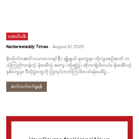
ဆောင်းပါး
Kantarawaddy Times
-
August 10, 2020
စိုးထိုက်အောင်ကယား(ကရင်နီ) မျိုးနွယ် စုတွေမှာ ဘိုးဘွားစဉ်ဆက် က
ယုံကြည်လာခဲ့တဲ့ မိုးခေါ်တဲ့ ဓလေ့ (ဆုံဆွဲပွဲ) ဆိုတာရှိပါတယ်။ မိုးခေါင်တဲ့
နှစ်တွေမှာ ဒီလိုပွဲတွေကို ပြုလုပ်တတ်ကြပါတယ်။မိုးခေါ်ပွဲ...
ဆက်လက်ဖတ်ရှုရန်