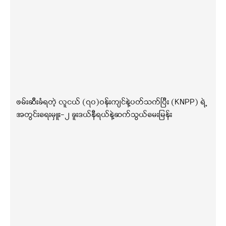
ဖမ်းဆီးခံရတဲ့ လူငယ် (၇၀)ဝန်းကျင်နဲ့ပတ်သက်ပြီး (KNPP) ရဲ့
အတွင်းရေးမှူး-၂ ခူးဒယ်နီရယ်နဲ့ဆက်သွယ်မေးမြန်း