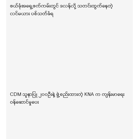
ဖယ်ခုံအရှေ့ဖက်ကမ်းတွင် ဒလန်လို့ သတင်းထွက်နေတဲ့
လင်မယား ပစ်သတ်ခံရ
CDM သူနာပြု ၂၀၀ဦးနဲ့ ဖွဲ့စည်းထားတဲ့ KNA က ကျန်းမာရေး
ဝန်ဆောင်မှုပေး