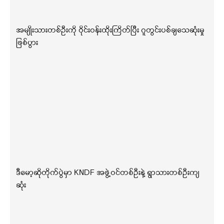
အမျိုးသားတစ်ဦးကို ဝိုင်းဝန်းထိုးကြိတ်ပြီး ဂူတွင်းပစ်ချသေဆုံးမှု
ဖြစ်ပွား
ဒီမော့ဆိုတိုက်ပွဲမှာ KNDF အဖွဲ့ဝင်တစ်ဦးနဲ့ ရွာသားတစ်ဦးကျ
ဆုံး