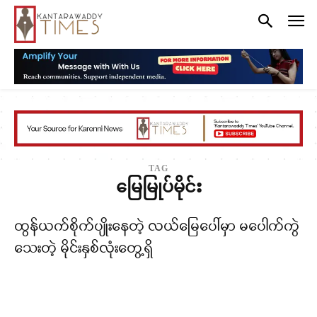
TAG
မြေမြုပ်မိုင်း
ထွန်ယက်စိုက်ပျိုးနေတဲ့ လယ်မြေပေါ်မှာ မပေါက်ကွဲ
သေးတဲ့ မိုင်းနှစ်လုံးတွေ့ရှိ