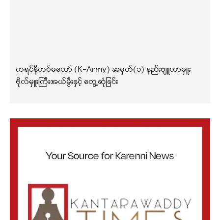
ကရင်နီတပ်မတော် (K-Army) အမှတ်(၁) နည်းဗျူဟာမှူး
ဗိုလ်မှူးကြီးအယ်မွီးနှင့် တွေ့ဆုံခြင်း