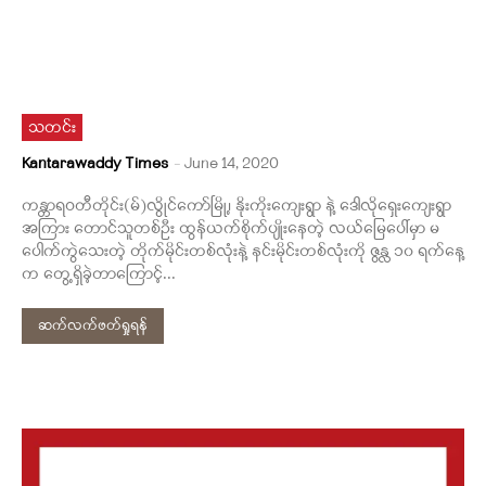
သတင်း
Kantarawaddy Times
-
June 14, 2020
ကန္တာရဝတီတိုင်း(မ်)လွိုင်ကော်မြို့၊ နိုးကိုးကျေးရွာ နဲ့ ဒေါလိုရှေးကျေးရွာ
အကြား တောင်သူတစ်ဦး ထွန်ယက်စိုက်ပျိုးနေတဲ့ လယ်မြေပေါ်မှာ မ
ပေါက်ကွဲသေးတဲ့ တိုက်မိုင်းတစ်လုံးနဲ့ နင်းမိုင်းတစ်လုံးကို ဇွန္လ ၁၀ ရက်နေ့
က တွေ့ရှိခဲ့တာကြောင့်...
ဆက်လက်ဖတ်ရှုရန်