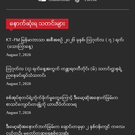
နောက်ဆုံးရ သတင်းများ
KT-FM မြန်မာဘာသာ အစီအစဉ် ၂၀၂၆ ခုနှစ်၊ ဩဂုတ်လ ( ၇ ) ရက်၊
(သောကြာနေ့)
August 7, 2026
ဩဂုတ်လ (၇) ရက်နေ့အတွက် ကန္တာရဝတီတိုင်း (မ်) သတင်းဌာနရဲ့
ညနေခင်းရုပ်သံသတင်း
August 7, 2026
စစ်အုပ်စုတပ်ရဲ့တိုက်ခိုက်မှုတွေကြောင့် ဒီးမော့ဆိုအနောက်ခြမ်းက
စာသင်ကျောင်းတချို့ကို ယာယီပိတ်ထားရ
August 7, 2026
ဒီးမော့ဆိုအနောက်ဘက်ခြမ်းက ချောင်းတခုမှာ ၂ နှစ်ဝန်းကျင် ကလေး
ငယ်တဦး မတော်တဆရေနစ်သေဆုံး