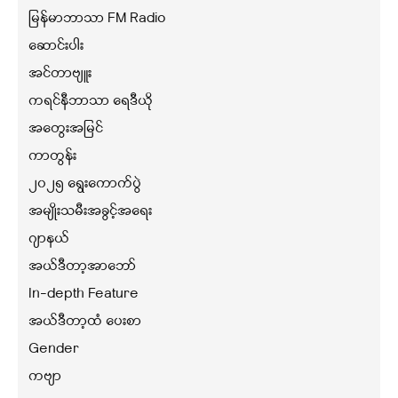
မြန်မာဘာသာ FM Radio
ဆောင်းပါး
အင်တာဗျူး
ကရင်နီဘာသာ ရေဒီယို
အတွေးအမြင်
ကာတွန်း
၂၀၂၅ ရွေးကောက်ပွဲ
အမျိုးသမီးအခွင့်အရေး
ဂျာနယ်
အယ်ဒီတာ့အာဘော်
In-depth Feature
အယ်ဒီတာ့ထံ ပေးစာ
Gender
ကဗျာ