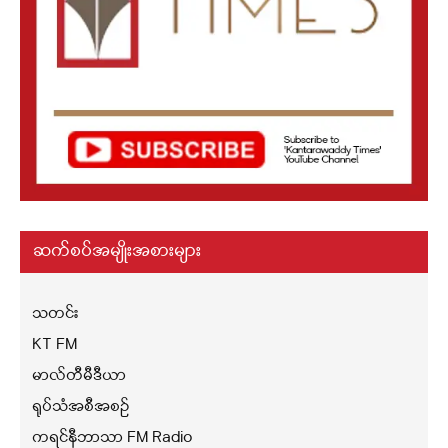
ဆက်စပ်အမျိုးအစားများ
သတင်း
KT FM
မာလ်တီမီဒီယာ
ရုပ်သံအစီအစဉ်
ကရင်နီဘာသာ FM Radio