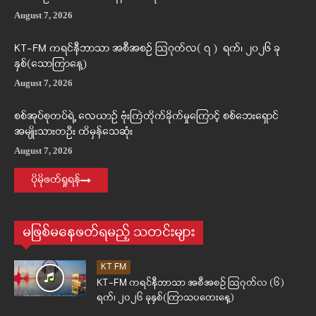
August 7, 2026
KT-FM ကရင်နီဘာသာ အစီအစဉ် ဩဂုတ်လ( ၇ ) ရက်၊ ၂၀၂၆ ခု
နှစ်(သောကြာနေ့)
August 7, 2026
စစ်အုပ်စုတပ်ရဲ့ လေယာဉ် ဗုံးကြဲတိုက်ခိုက်မှုကြောင့် စစ်ဘေးရှောင်
အမျိုးသားတဦး ထိမှန်သေဆုံး
August 7, 2026
ပိုမိုဖတ်ရှုရန်
မဖြစ်မနေဖတ်ရမည့် သတင်းများ
KT FM
KT-FM ကရင်နီဘာသာ အစီအစဉ် ဩဂုတ်လ (၆)
ရက်၊ ၂၀၂၆ ခုနှစ်(ကြာသပတေးနေ့)