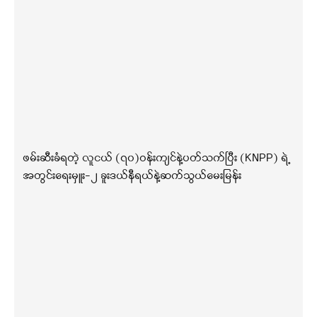
ဖမ်းဆီးခံရတဲ့ လူငယ် (၇၀)ဝန်းကျင်နဲ့ပတ်သက်ပြီး (KNPP) ရဲ့
အတွင်းရေးမှူး-၂ ခူးဒယ်နီရယ်နဲ့ဆက်သွယ်မေးမြန်း