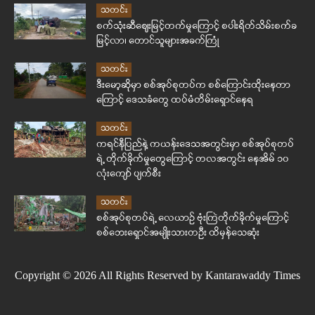
သတင်း
စက်သုံးဆီဈေးမြင့်တက်မှုကြောင့် စပါးရိတ်သိမ်းစက်ခ
မြင့်လာ၊ တောင်သူများအခက်ကြုံ
သတင်း
ဒီးမော့ဆိုမှာ စစ်အုပ်စုတပ်က စစ်ကြောင်းထိုးနေတာ
ကြောင့် ဒေသခံတွေ ထပ်မံတိမ်းရှောင်နေရ
သတင်း
ကရင်နီပြည်နဲ့ ကယန်းဒေသအတွင်းမှာ စစ်အုပ်စုတပ်
ရဲ့ တိုက်ခိုက်မှုတွေကြောင့် တလအတွင်း နေအိမ် ၁၀
လုံးကျော် ပျက်စီး
သတင်း
စစ်အုပ်စုတပ်ရဲ့ လေယာဉ် ဗုံးကြဲတိုက်ခိုက်မှုကြောင့်
စစ်ဘေးရှောင်အမျိုးသားတဦး ထိမှန်သေဆုံး
Copyright © 2026 All Rights Reserved by Kantarawaddy Times