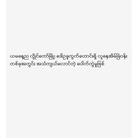
ယမနေ့ည လွိုင်ကော်မြို့၊ ဒေါဥခူကွက်ဟောင်းရှိ လူနေအိမ်ခြံဝန်း
တစ်ခုအတွင်း အသံကျယ်လောင်တဲ့ ပေါက်ကွဲမှုဖြစ်