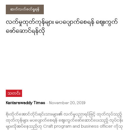
ဆက်လက်ဖတ်ရှုရန်
လက်မှုထုတ်ကုန်များ မပပျောက်စေရန် ဈေးကွက်
ဖော်ဆောင်ရန်လို
သတင်း
Kantarawaddy Times
-
November 20, 2019
စိုးထိုက်အောင်တိုင်းရင်းသားများ၏ လက်မှုပညာရပ်ဖြင့် ထုတ်လုပ်သည့်
ထုတ်ကုန်များ မပပျောက်စေရန် ဈေးကွက်ဖော်ဆောင်ပေးသည့် လုပ်ငန်း
များလိုအပ်နေသည်ဟု Craft program and business officer ကိုသု