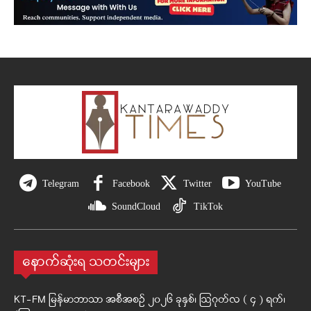
Telegram
Facebook
Twitter
YouTube
SoundCloud
TikTok
နောက်ဆုံးရ သတင်းများ
KT-FM မြန်မာဘာသာ အစီအစဉ် ၂၀၂၆ ခုနှစ်၊ ဩဂုတ်လ ( ၄ ) ရက်၊