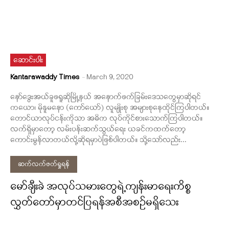
ဆောင်းပါး
Kantarawaddy Times
-
March 9, 2020
နော်ဒွေးအယ်ခူဖရူဆိုမြို့နယ် အနောက်ဖက်ခြမ်းဒေသတွေမှာဆိုရင်
ကယော၊ မိုနူမနော (ကော်ယော်) လူမျိုးစု အများစုနေထိုင်ကြပါတယ်။
တောင်ယာလုပ်ငန်းကိုသာ အဓိက လုပ်ကိုင်စားသောက်ကြပါတယ်။
လက်ရှိမှာတော့ လမ်းပန်းဆက်သွယ်ရေး ယခင်ကထက်တော့
ကောင်းမွန်လာတယ်လို့ဆိုရမှာပဲဖြစ်ပါတယ်။ သို့သော်လည်း...
ဆက်လက်ဖတ်ရှုရန်
မော်ချီးခဲ အလုပ်သမားတွေရဲ့ကျန်းမာရေးကိစ္စ
လွှတ်တော်မှာတင်ပြရန်အစီအစဉ်မရှိသေး