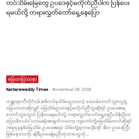
တပ်သိမ်းမြေတွေ ဥပဒေနှင့်မကိုက်ညီပါက ပြန်ပေး
ရမယ်လို့ တရားလွှတ်တော်ရှေ့နေပြော
မြေယာပြဿနာ
Kantarawaddy Times
-
November 26, 2019
ကန္တာရဝတီတိုင်း(မ်)စစ်တပ်မှသိမ်းယူထားတဲ့ ဒေသခံတောင်သူတွေရဲ့
မြေယာဟာဆိုလျှင် မြေသိမ်းဥပဒေနှင့်မကိုက်ညီဘူးဆိုရင် ဥပဒေအရ
တောင်သူတွေထံ ပြန်ပေးရမယ်လို့ တရားလွှတ်တော်ရှေ့နေဦးသိန်းဦးက
ပြောပါတယ်။“ပထမဆုံးအချက်ကတော့ ကျတော်တို့မြေသိမ်းတယ်ဆိုရင်
၁၈၉၄ခုနှစ်မြေသိမ်း ဥပဒေအရပဲ သိမ်းလို့ရတာပေါ့နော် ဒါက ဥပဒေကြီး
ဖြစ်နေတာကိုး အဲ့ဒီဥပဒေနဲ့မညီတဲ့ဟာတွေကို...