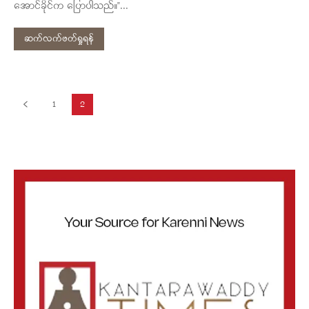
အောင်ခိုင်က ပြောပါသည်။"...
ဆက်လက်ဖတ်ရှုရန်
1
2