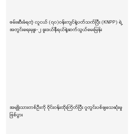
ဖမ်းဆီးခံရတဲ့ လူငယ် (၇၀)ဝန်းကျင်နဲ့ပတ်သက်ပြီး (KNPP) ရဲ့
အတွင်းရေးမှူး-၂ ခူးဒယ်နီရယ်နဲ့ဆက်သွယ်မေးမြန်း
အမျိုးသားတစ်ဦးကို ဝိုင်းဝန်းထိုးကြိတ်ပြီး ဂူတွင်းပစ်ချသေဆုံးမှု
ဖြစ်ပွား