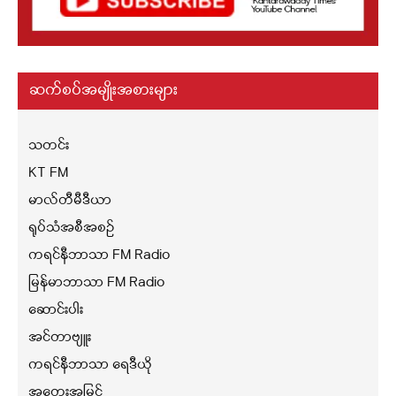
ဆက်စပ်အမျိုးအစားများ
သတင်း
KT FM
မာလ်တီမီဒီယာ
ရုပ်သံအစီအစဉ်
ကရင်နီဘာသာ FM Radio
မြန်မာဘာသာ FM Radio
ဆောင်းပါး
အင်တာဗျူး
ကရင်နီဘာသာ ရေဒီယို
အတွေးအမြင်