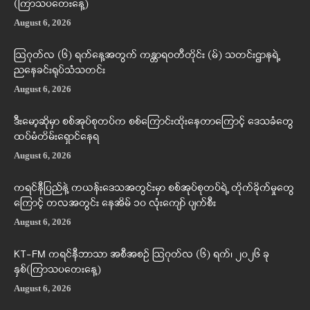
(ကြာသပတေးနေ့)
August 6, 2026
ဩဂုတ်လ (၆) ရက်နေ့အတွက် ကန္တာရဝတီတိုင်း (မ်) သတင်းဌာနရဲ့
ညနေခင်းရုပ်သံသတင်း
August 6, 2026
ဒီးမော့ဆိုမှာ စစ်အုပ်စုတပ်က စစ်ကြောင်းထိုးနေတာကြောင့် ဒေသခံတွေ
ထပ်မံတိမ်းရှောင်နေရ
August 6, 2026
ကရင်နီပြည်နဲ့ ကယန်းဒေသအတွင်းမှာ စစ်အုပ်စုတပ်ရဲ့ တိုက်ခိုက်မှုတွေ
ကြောင့် တလအတွင်း နေအိမ် ၁၀ လုံးကျော် ပျက်စီး
August 6, 2026
KT-FM ကရင်နီဘာသာ အစီအစဉ် ဩဂုတ်လ (၆) ရက်၊ ၂၀၂၆ ခု
နှစ်(ကြာသပတေးနေ့)
August 6, 2026