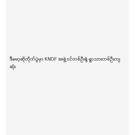
ဒီမော့ဆိုတိုက်ပွဲမှာ KNDF အဖွဲ့ဝင်တစ်ဦးနဲ့ ရွာသားတစ်ဦးကျ
ဆုံး