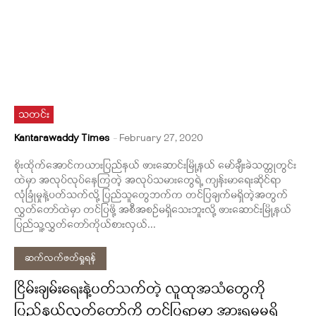
သတင်း
Kantarawaddy Times
-
February 27, 2020
စိုးထိုက်အောင်ကယားပြည်နယ် ဖားဆောင်းမြို့နယ် မော်ချီးခဲသတ္တုတွင်း
ထဲမှာ အလုပ်လုပ်နေကြတဲ့ အလုပ်သမားတွေရဲ့ ကျန်းမာရေးဆိုင်ရာ
လုံခြုံမှုနဲ့ပတ်သက်လို့ ပြည်သူတွေဘက်က တင်ပြချက်မရှိတဲ့အတွက်
လွှတ်တော်ထဲမှာ တင်ပြဖို့ အစီအစဉ်မရှိသေးဘူးလို့ ဖားဆောင်းမြို့နယ်
ပြည်သူ့လွှတ်တော်ကိုယ်စားလှယ်...
ဆက်လက်ဖတ်ရှုရန်
ငြိမ်းချမ်းရေးနဲ့ပတ်သက်တဲ့ လူထုအသံတွေကို
ပြည်နယ်လွှတ်တော်ကို တင်ပြရာမှာ အားရမှုမရှိ