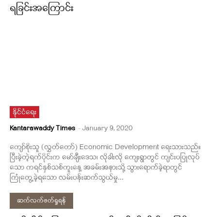
ရခြင်းအကြောင်း
နိုင်ငံရေး
Kantarawaddy Times
-
January 9, 2020
ကျော်စိုးသူ (လွှတ်တော်) Economic Development ရေးသားသည်။
ပြီးခဲ့တဲ့ရက်ပိုင်းက မော်ချီးဒေသ၊ လိုခါးလို ကျေးရွာတွင် ကျင်းပပြုလုပ်
သော ကရင်နှစ်သစ်ကူးနေ့ အခမ်းအနားသို့ သွားရောက်ခဲ့ရာတွင်
ကြုံတွေ့ခဲ့ရသော လမ်းပန်းဆက်သွယ်မှု...
ဆက်လက်ဖတ်ရှုရန်