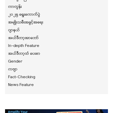
ကာတွန်း
၂၀၂၅ ရွေးကောက်ပွဲ
အမျိုးသမီးအခွင့်အရေး
ဂျာနယ်
အယ်ဒီတာ့အာဘော်
In-depth Feature
အယ်ဒီတာ့ထံ ပေးစာ
Gender
ကဗျာ
Fact-Checking
News Feature