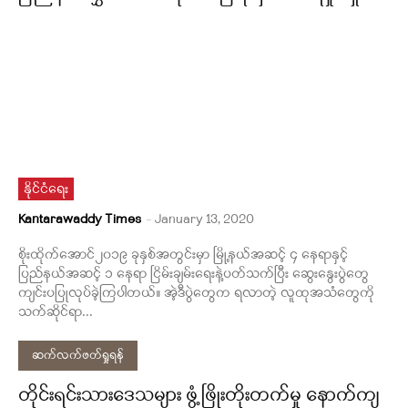
နိုင်ငံရေး
Kantarawaddy Times
-
January 13, 2020
စိုးထိုက်အောင်၂၀၁၉ ခုနှစ်အတွင်းမှာ မြို့နယ်အဆင့် ၄ နေရာနှင့်
ပြည်နယ်အဆင့် ၁ နေရာ ငြိမ်းချမ်းရေးနဲ့ပတ်သက်ပြီး ဆွေးနွေးပွဲတွေ
ကျင်းပပြုလုပ်ခဲ့ကြပါတယ်။ အဲ့ဒီပွဲတွေက ရလာတဲ့ လူထုအသံတွေကို
သက်ဆိုင်ရာ...
ဆက်လက်ဖတ်ရှုရန်
တိုင်းရင်းသားဒေသများ ဖွံ့ဖြိုးတိုးတက်မှု နောက်ကျ