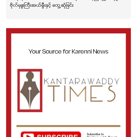
ဗိုလ်မှူးကြီးအယ်မွီးနှင့် တွေ့ဆုံခြင်း