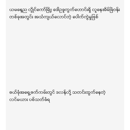
ယမနေ့ည လွိုင်ကော်မြို့၊ ဒေါဥခူကွက်ဟောင်းရှိ လူနေအိမ်ခြံဝန်း
တစ်ခုအတွင်း အသံကျယ်လောင်တဲ့ ပေါက်ကွဲမှုဖြစ်
ဖယ်ခုံအရှေ့ဖက်ကမ်းတွင် ဒလန်လို့ သတင်းထွက်နေတဲ့
လင်မယား ပစ်သတ်ခံရ