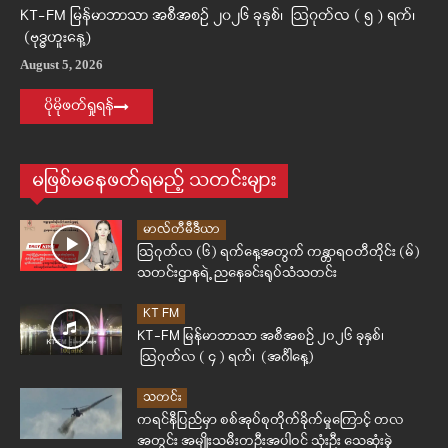
KT-FM မြန်မာဘာသာ အစီအစဉ် ၂၀၂၆ ခုနှစ်၊ ဩဂုတ်လ ( ၅ ) ရက်၊
(ဗုဒ္ဓဟူးနေ့)
August 5, 2026
ပိုမိုဖတ်ရှုရန်
မဖြစ်မနေဖတ်ရမည့် သတင်းများ
မာလ်တီမီဒီယာ
ဩဂုတ်လ (၆) ရက်နေ့အတွက် ကန္တာရဝတီတိုင်း (မ်)
သတင်းဌာနရဲ့ ညနေခင်းရုပ်သံသတင်း
KT FM
KT-FM မြန်မာဘာသာ အစီအစဉ် ၂၀၂၆ ခုနှစ်၊
ဩဂုတ်လ ( ၄ ) ရက်၊ (အင်္ဂါနေ့)
သတင်း
ကရင်နီပြည်မှာ စစ်အုပ်စုတိုက်ခိုက်မှုကြောင့် တလ
အတွင်း အမျိုးသမီးတဦးအပါဝင် သုံးဦး သေဆုံးခဲ့