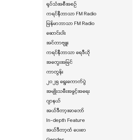
ရုပ်သံအစီအစဉ်
ကရင်နီဘာသာ FM Radio
မြန်မာဘာသာ FM Radio
ဆောင်းပါး
အင်တာဗျူး
ကရင်နီဘာသာ ရေဒီယို
အတွေးအမြင်
ကာတွန်း
၂၀၂၅ ရွေးကောက်ပွဲ
အမျိုးသမီးအခွင့်အရေး
ဂျာနယ်
အယ်ဒီတာ့အာဘော်
In-depth Feature
အယ်ဒီတာ့ထံ ပေးစာ