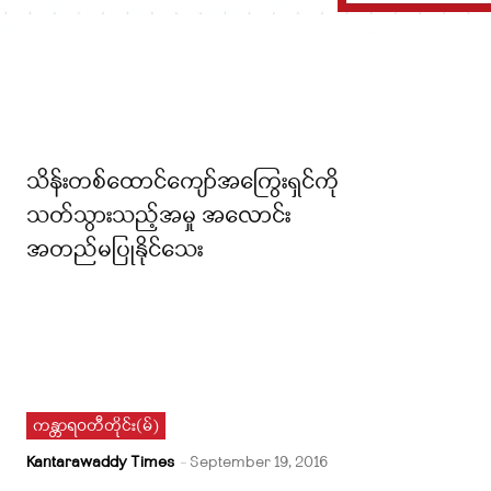
သိန်းတစ်ထောင်ကျော်အကြွေးရှင်ကို
သတ်သွားသည့်အမှု အလောင်း
အတည်မပြုနိုင်သေး
ကန္တာရဝတီတိုင်း(မ်)
Kantarawaddy Times
-
September 19, 2016