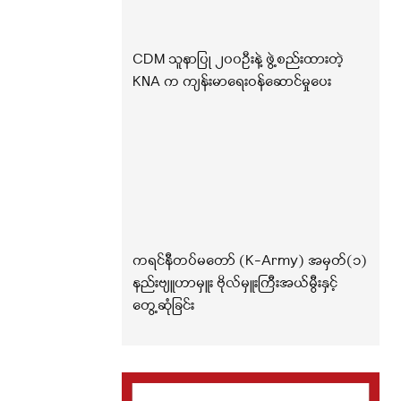
CDM သူနာပြု ၂၀၀ဦးနဲ့ ဖွဲ့စည်းထားတဲ့
KNA က ကျန်းမာရေးဝန်ဆောင်မှုပေး
ကရင်နီတပ်မတော် (K-Army) အမှတ်(၁)
နည်းဗျူဟာမှူး ဗိုလ်မှူးကြီးအယ်မွီးနှင့်
တွေ့ဆုံခြင်း