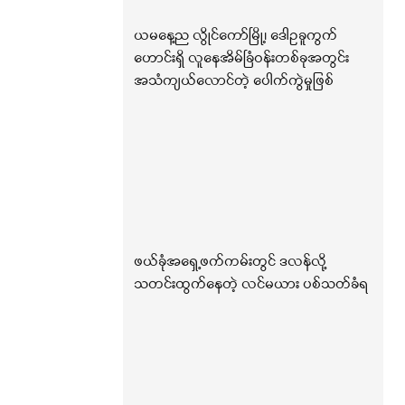
ယမနေ့ည လွိုင်ကော်မြို့၊ ဒေါဥခူကွက်
ဟောင်းရှိ လူနေအိမ်ခြံဝန်းတစ်ခုအတွင်း
အသံကျယ်လောင်တဲ့ ပေါက်ကွဲမှုဖြစ်
ဖယ်ခုံအရှေ့ဖက်ကမ်းတွင် ဒလန်လို့
သတင်းထွက်နေတဲ့ လင်မယား ပစ်သတ်ခံရ