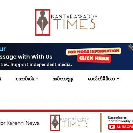
G
ဆောင်းပါး
အင်တာဗျူး
မာလ်တီမီဒီယာ