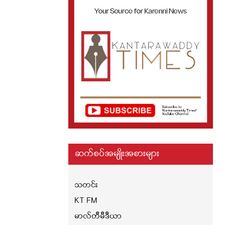
ဆက်စပ်အမျိုးအစားများ
သတင်း
KT FM
မာလ်တီမီဒီယာ