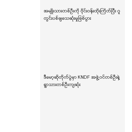
အမျိုးသားတစ်ဦးကို ဝိုင်းဝန်းထိုးကြိတ်ပြီး ဂူ
တွင်းပစ်ချသေဆုံးမှုဖြစ်ပွား
ဒီမော့ဆိုတိုက်ပွဲမှာ KNDF အဖွဲ့ဝင်တစ်ဦးနဲ့
ရွာသားတစ်ဦးကျဆုံး