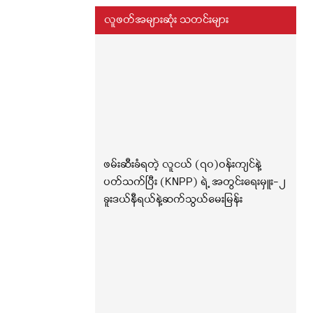
လူဖတ်အများဆုံး သတင်းများ
ဖမ်းဆီးခံရတဲ့ လူငယ် (၇၀)ဝန်းကျင်နဲ့
ပတ်သက်ပြီး (KNPP) ရဲ့ အတွင်းရေးမှူး-၂
ခူးဒယ်နီရယ်နဲ့ဆက်သွယ်မေးမြန်း