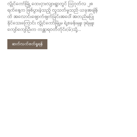
လွိုင်ကော်မြို့ ထေးငှားလျားရွာတွင် ဩဂုတ်လ ၂၈
ရက်နေ့က ဖြစ်ပွားခဲ့သည့် လူသတ်မှုသည် ယခုအချိန်
ထိ အလောင်းဖျောက်ဖျက်ခြင်းအပေါ် အတည်မပြု
နိုင်သေးကြောင်း လွိုင်ကော်မြို့မ ရဲ့စခန်းမှူး ဒုရဲမှူး
ကျော်ကျော်ဦးက ကန္တာရဝတီတိုင်း(မ်)သို့...
ဆက်လက်ဖတ်ရှုရန်