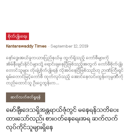
စိုက်ပျိုးရေး
Kantarawaddy Times
-
September 12, 2019
နော်ဒွေးအယ်ခူကယားပြည်နယ်မှ ထွက်ရှိသည့် ကော်ဖီများကို
အိမ်နီးချင်းနိုင်ငံများသို့ ရောင်းချနေပြီဖြစ်သည့်အတွက် ကော်ဖီစိုက်ပျိုး
တောင်သူများ တိုးချဲ့စိုက်ပျိုးရန် လိုအပ်နေပြီဖြစ်သည်ဟု ဉာဏ်ကြီးရှင်
ရှမ်းတောင်မြင့်ကော်ဖီ ထုုတ်လုုပ်သည့် အောင်နေလင်းထွန်းကုမ္ပဏီကို
တည်ထောင်သူ ဦးငွေထွန်းက...
ဆက်လက်ဖတ်ရှုရန်
မော်ချီးဒေသရှိအန္တရာယ်ဇုံတွင် မနေရန်သတိပေး
ထားသော်လည်း စားဝတ်နေရေးအရ ဆက်လက်
လုပ်ကိုင်သူများရှိနေ