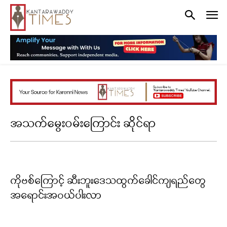
အသက်မွေးဝမ်းကြောင်း ဆိုင်ရာ
ကိုဗစ်ကြောင့် ဆီးဘူးဒေသထွက်ခေါင်ကျရည်တွေ
အရောင်းအဝယ်ပါးလာ