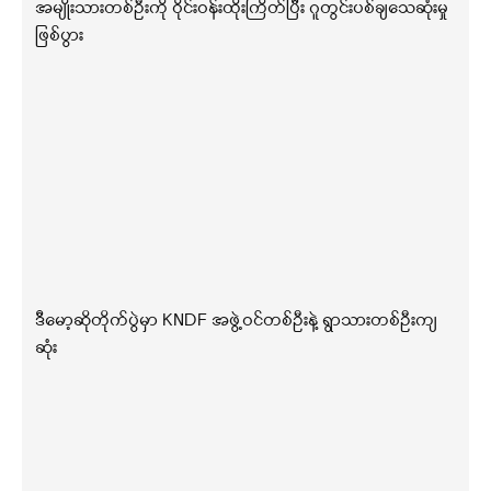
အမျိုးသားတစ်ဦးကို ဝိုင်းဝန်းထိုးကြိတ်ပြီး ဂူတွင်းပစ်ချသေဆုံးမှု
ဖြစ်ပွား
ဒီမော့ဆိုတိုက်ပွဲမှာ KNDF အဖွဲ့ဝင်တစ်ဦးနဲ့ ရွာသားတစ်ဦးကျ
ဆုံး