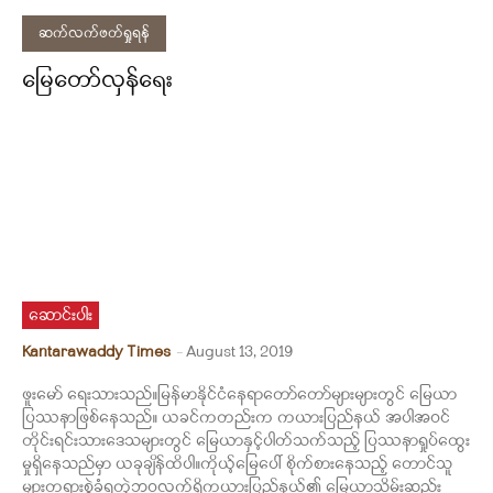
ဆက်လက်ဖတ်ရှုရန်
မြေတော်လှန်ရေး
ဆောင်းပါး
Kantarawaddy Times
-
August 13, 2019
ဖူးမော် ရေးသားသည်။မြန်မာနိုင်ငံနေရာတော်တော်များများတွင် မြေယာ
ပြဿနာဖြစ်နေသည်။ ယခင်ကတည်းက ကယားပြည်နယ် အပါအဝင်
တိုင်းရင်းသားဒေသများတွင် မြေယာနှင့်ပါတ်သက်သည့် ပြဿနာရှုပ်ထွေး
မှုရှိနေသည်မှာ ယခုချိန်ထိပါ။ကိုယ့်မြေပေါ် စိုက်စားနေသည့် တောင်သူ
များတရားစွဲခံရတဲ့ဘဝလက်ရှိကယားပြည်နယ်၏ မြေယာသိမ်းဆည်း