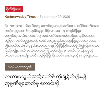
စိုက်ပျိုးရေး
Kantarawaddy Times
-
September 20, 2019
ဦးမြာကယားပြည်နယ်တွေ တောင်သူများပိုးသတ်ဆေး၊ ပေါင်းသတ်ဆေး
အသုံးပြုမှုသည် ၆၃ရာခိုင်နှုန်းထိရှိလာသည်ဟု ကရင်နီပြည်
တောင်သူလယ်သမားသမဂ္ဂ မှကောက်ခံသောစစ်တမ်းအရသိရသည်။
ထို့ပြင်တောင်သူများသည် လက်တွေ့အရည်အသွေးပြည့်ဝသော ဒေသ
မျိုးစေ့ကိုအသုံးပြုမှုနည်းလာကာ ဈေးကြီးပြီးပြန်လည်စိုက်ပျိုး၍မရသော
ပြည်ပမျိူးစေံကို အသုံးများလာကြသည်။မျိုးစေ့၊ ဓာတ်မြေဩဇာမှတွဲ
ပါလာသောအကျိူးဆက်တွေဖြစ်ပြီး ပိုးသတ်ဆေးတွေကိုအသုံးပြုကာ...
ဆက်လက်ဖတ်ရှုရန်
ကယားမှထွက်သည့်ကော်ဖီ တိုးချဲ့စိုက်ပျိုးရန်
ကုမ္ပဏီများဘက်မှ တောင်းဆို