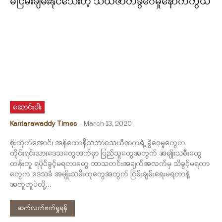
မငြိမ်းချမ်းနိုင်သေးတဲ့ သယံဇာတခွဲဝေမှုနောက်ကွယ်
ဆောင်းပါး
Kantarawaddy Times
-
March 13, 2020
စိုးထိုက်အောင်၊ အန်ထောနီသဘာဝသယံဇာတရဲ့ ခွဲဝေမှုတွေက
တိုင်းရင်းသားဒေသတွေဘက်မှာ ပြည်သူတွေအတွက် အမျိုးသမီးတွေ
တန်းတူ ရပိုင်ခွင့်မရတာတွေ ဘာသတင်းအချက်အလက်မှ သိခွင့်မရတာ
တွေက ဒေသခံ အမျိုးသမီးထုတွေအတွက် ငြိမ်းချမ်းရေးမရတာနဲ့
အတူတူပဲလို့...
ဆက်လက်ဖတ်ရှုရန်