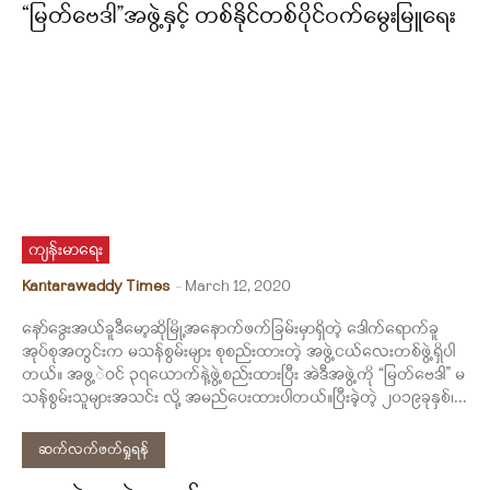
“မြတ်ဗေဒါ”အဖွဲ့နှင့် တစ်နိုင်တစ်ပိုင်ဝက်မွေးမြူရေး
ကျန်းမာရေး
Kantarawaddy Times
-
March 12, 2020
နော်ဒွေးအယ်ခူဒီမော့ဆိုမြို့အနောက်ဖက်ခြမ်းမှာရှိတဲ့ ဒေါက်ရောက်ခူ
အုပ်စုအတွင်းက မသန်စွမ်းများ စုစည်းထားတဲ့ အဖွဲ့ငယ်လေးတစ်ဖွဲ့ရှိပါ
တယ်။ အဖွ့ဲဝင် ၃၇ယောက်နဲ့ဖွဲ့စည်းထားပြီး အဲဒီအဖွဲ့ကို “မြတ်ဗေဒါ” မ
သန်စွမ်းသူများအသင်း လို့ အမည်ပေးထားပါတယ်။ပြီးခဲ့တဲ့ ၂၀၁၉ခုနှစ်၊...
ဆက်လက်ဖတ်ရှုရန်