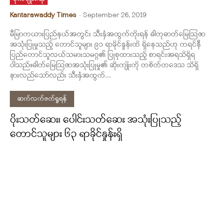
Kantarawaddy Times
-
September 26, 2019
မီမြာကယားပြည်နယ်အတွင်း သီးနှံအထွက်တိုးရန် ဓါတုဓာတ်မြေဩဇာ
အသုံးပြုမှုသည့် တောင်သူများ ၉၁ ရာခိုင်နှုန်းထိ ရှိနေသည်ဟု ကရင်နီ
ပြည်တောင်သူလယ်သမားသမဂ္ဂ၏ ပြုစုထားသည့် စာရင်းအရသိရှိရ
ပါသည်။ဓါတ်မြေဩဇာအသုံးပြုမှု၏ ဆိုးကျိုးကို တစိတ်တဒေသ သိရှိ
နားလည်သော်လည်း သီးနှံအထွက်...
ဆက်လက်ဖတ်ရှုရန်
ပိုးသတ်ဆေး၊ ပေါင်းသတ်ဆေး အသုံးပြုသည့်
တောင်သူများ ၆၃ ရာခိုင်နှုန်းရှိ