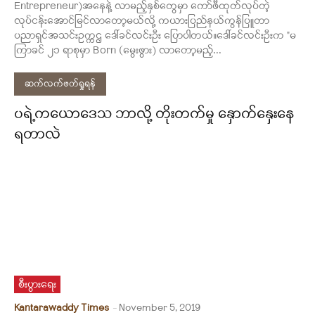
Entrepreneur)အနေနဲ့ လာမည့်နှစ်တွေမှာ ကော်ဖီထုတ်လုပ်တဲ့
လုပ်ငန်းအောင်မြင်လာတော့မယ်လို့ ကယားပြည်နယ်ကွန်ပြူတာ
ပညာရှင်အသင်းဥက္ကဌ ဒေါ်ခင်လင်းဦး ပြောပါတယ်။ဒေါ်ခင်လင်းဦးက "မ
ကြာခင် ၂၁ ရာစုမှာ Born (မွေးဖွား) လာတော့မည့်...
ဆက်လက်ဖတ်ရှုရန်
ပရဲ့ကယောဒေသ ဘာလို့ တိုးတက်မှု နှောက်နှေးနေ
ရတာလဲ
စီးပွားရေး
Kantarawaddy Times
-
November 5, 2019