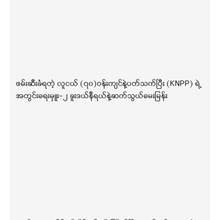
ဖမ်းဆီးခံရတဲ့ လူငယ် (၇၀)ဝန်းကျင်နဲ့ပတ်သက်ပြီး (KNPP) ရဲ့
အတွင်းရေးမှူး-၂ ခူးဒယ်နီရယ်နဲ့ဆက်သွယ်မေးမြန်း