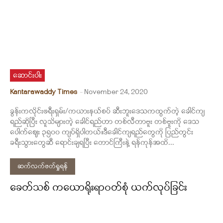
ဆောင်းပါး
Kantarawaddy Times
-
November 24, 2020
ခွန်းကလိုင်းဖရီးရှမ်း/ကယားနယ်စပ် ဆီးဘူးဒေသကထွက်တဲ့ ခေါင်ကျ
ရည်ဆိုပြီး လူသိများတဲ့ ခေါင်ရည်ဟာ တစ်လီတာဗူး တစ်ဗူးကို ဒေသ
ပေါက်ဈေး ၃၅၀၀ ကျပ်ရှိပါတယ်။ဒီခေါင်ကျရည်တွေကို ပြည်တွင်း
ခရီးသွားတွေဆီ ရောင်းချရပြီး တောင်ကြီးနဲ့ ရန်ကုန်အထိ...
ဆက်လက်ဖတ်ရှုရန်
ခေတ်သစ် ကယောရိုးရာဝတ်စုံ ယက်လုပ်ခြင်း