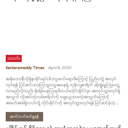
သတင်း
Kantarawaddy Times
-
April 6, 2020
အန်ထောနီကိုရိုနာဗိုင်းရပ်(စ်)ကူးစက်ရောဂါကြောင့် ပြည်ပသို့ အလုပ်
လုပ်ရန် ပြင်ဆင်ထားကြသူတွေအနေနဲ့ ကုန်ကျစာရိတ် ဆုံးရှုံးမှုကြုံတွေ့
လာမည်ကိုလည်း စိုးရိမ်နေကြရပါတယ်။ထိုင်းနိုင်ငံမှာ အလုပ်သွားလုပ်ဖို့
အတွက် လိုအပ်တဲ့လမ်းစရိတ်ကို ချေးယူထားတဲ့အတွက်ကြောင့်
အခက်အခဲရှိတယ်လို့ ထိုင်းနိုင်ငံကို အလုပ်သွားလုပ်ရန် ပြင်ဆင်ခဲ့တဲ့...
ဆက်လက်ဖတ်ရှုရန်