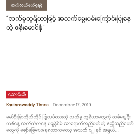
ဆက်လက်ဖတ်ရှုရန်
“လက်မှုတူရိယာဖြင့် အသက်မွေးဝမ်းကြောင်းပြုနေ
တဲ့ ဇနီးမောင်နှံ”
ဆောင်းပါး
Kantarawaddy Times
-
December 17, 2019
မော်ဦးမြာကိုယ်တိုင် ပြုလုပ်ထားတဲ့ လက်မှု တူရိယာတွေကို တစ်နေ့ပြီး
တစ်နေ့ လက်ထဲကနေ မချနိုင်ပဲ လာရောက်လည်ပတ်တဲ့ ဧည့်သည်တော်
တွေကို ဖျော်ဖြေပေးနေရတာကတော့ အသက် ၇၂ နှစ် အရွယ်...