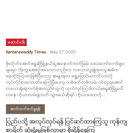
ဆောင်းပါး
Kantarawaddy Times
-
May 27, 2020
စိုးထိုက်အောင်ဖရူဆိုမြို့နယ်ရဲ့အနောက်ဘက်ခြမ်း ဒေသတော်တော်များ
များမှာ ဘိုးဘွားအစဉ်အလာကတည်းက ကယောလူမျိုးစုတွေအဓိက
နေထိုင်ကြတာဖြစ်ပြီးတော့ အများစုက ရွေ့ပြောင်းတောင်ယာကို
လုပ်ကိုင်စားသောက်နေကြပြီးတော့ တစ်ဖက်တစ်လမ်း ဝင်ငွေရအောင်
ကယောရိုးရာဝတ်စုံအထည်တွေကို ယှက်လုပ်ကြပါတယ်။ဖရူဆိုမြို့ပေါ်
ကနေ ဟိုယာလမ်းခွဲဘက် သွားမယ်ဆိုရင် ဟိုယာဒေသကို...
ဆက်လက်ဖတ်ရှုရန်
ပြည်ပသို့ အလုပ်လုပ်ရန် ပြင်ဆင်ထားကြသူ ကုန်ကျ
စာရိတ် ဆုံးရှုံးမှုဖြစ်လာမှာ စိုးရိန်နေကြ