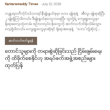
Kantarawaddy Times
-
July 12, 2019
ကန္တာရဝတီတိုင်း(မ်)ကရင်နီမျိုးနွယ်စုမှာ ကေး မျိုးစုနဲ့ အီလူး မျိုးစုဆိုပြီး
၂ မျိုးရှိကြပါတယ်။ ဒီမျိုးနွယ်စုတွေကနေပြီး သူတို့ရဲ့ ကျေးရွာတွေမှာ
ရိုးရာဓလေ့ထုံးတမ်း စဉ်လာလုပ်ငန်းတွေကို ဆက်လက်ထိန်းသိမ်းသွား
လေ့ရှိပါတယ်။ ကျေးရွာတွေမှာဆိုရင် ရိုးရာအနေနဲ့ “ကေး”လို့ဆိုတဲ့...
ဆက်လက်ဖတ်ရှုရန်
တောင်သူများကို တရားစွဲဆိုခြင်းသည် ငြိမ်းချမ်းရေး
ကို ထိခိုက်စေနိုင်ဟု အရပ်ဖက်အဖွဲ့အစည်းများ
ထုတ်ပြန်