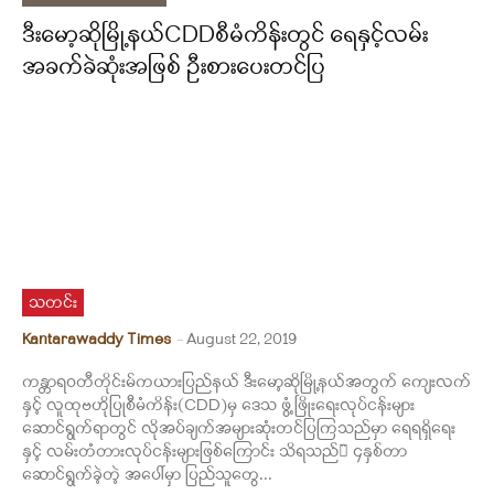
ဒီးမော့ဆိုမြို့နယ်CDDစီမံကိန်းတွင် ရေနှင့်လမ်း
အခက်ခဲဆုံးအဖြစ် ဦးစားပေးတင်ပြ
သတင်း
Kantarawaddy Times
-
August 22, 2019
ကန္တာရဝတီတိုင်းမ်ကယားပြည်နယ် ဒီးမော့ဆိုမြို့နယ်အတွက် ကျေးလက်
နှင့် လူထုဗဟိုပြုစီမံကိန်း(CDD)မှ ဒေသ ဖွံ့ဖြိုးရေးလုပ်ငန်းများ
ဆောင်ရွက်ရာတွင် လိုအပ်ချက်အများဆုံးတင်ပြကြသည်မှာ ရေရရှိရေး
နှင့် လမ်းတံတားလုပ်ငန်းများဖြစ်ကြောင်း သိရသည်။̏ ၄နှစ်တာ
ဆောင်ရွက်ခဲ့တဲ့ အပေါ်မှာ ပြည်သူတွေ...