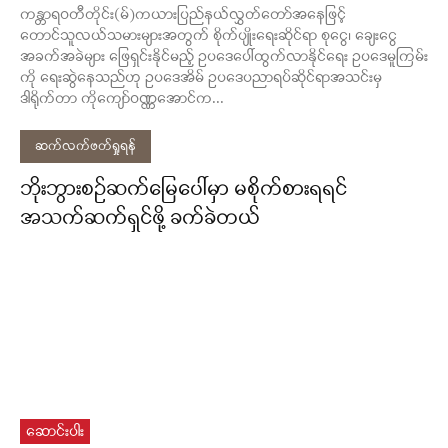
ကန္တာရဝတီတိုင်း(မ်)ကယားပြည်နယ်လွှတ်တော်အနေဖြင့်
တောင်သူလယ်သမားများအတွက် စိုက်ပျိုးရေးဆိုင်ရာ စုငွေ၊ ချေးငွေ
အခက်အခဲများ ဖြေရှင်းနိုင်မည့် ဥပဒေပေါ်ထွက်လာနိုင်ရေး ဥပဒေမူကြမ်း
ကို ရေးဆွဲနေသည်ဟု ဥပဒေအိမ် ဥပဒေပညာရပ်ဆိုင်ရာအသင်းမှ
ဒါရိုက်တာ ကိုကျော်ဝဏ္ဏအောင်က...
ဆက်လက်ဖတ်ရှုရန်
ဘိုးဘွားစဉ်ဆက်မြေပေါ်မှာ မစိုက်စားရရင်
အသက်ဆက်ရှင်ဖို့ ခက်ခဲတယ်
ဆောင်းပါး