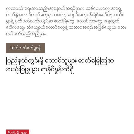
ကယားထဲ ရေးသားသည်။အနောက်အရပ်မှာက သစ်တောတွေ အရှေ့
ဘက်နဲ့ တောင်ဘက်တွေမှာကတော့ ချောင်းတွေဝန်းရံစီးဆင်နေတယ်။
ရွာရဲ့ ပတ်ပတ်လည်လည်မှာ ဖာလံခြံတွေ၊ တောင်ယာတွေ ၊ရေထွက်
ပေါက်တွေ၊ သဲကျောက်တောင်တွေနဲ့ သဘာဝအရင်းအမြစ်တွေက ဘေး
ပတ်ပတ်လည်လည်မှာ...
ဆက်လက်ဖတ်ရှုရန်
ပြည်နယ်တွင်းရှိ တောင်သူများ ဓာတ်မြေဩဇာ
အသုံးပြုမှု ၉၁ ရာခိုင်နှုန်းထိရှိ
စိုက်ပျိုးရေး