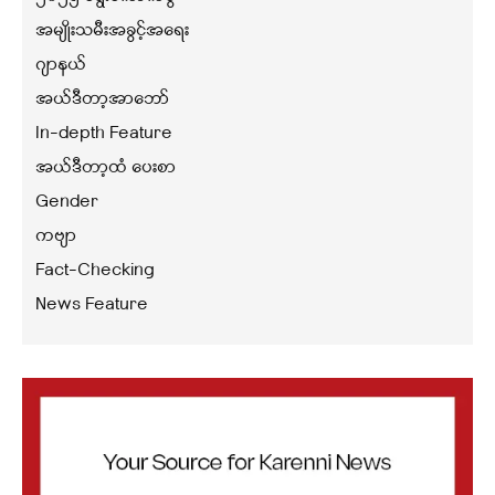
အမျိုးသမီးအခွင့်အရေး
ဂျာနယ်
အယ်ဒီတာ့အာဘော်
In-depth Feature
အယ်ဒီတာ့ထံ ပေးစာ
Gender
ကဗျာ
Fact-Checking
News Feature