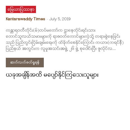
မြေယာပြဿနာ
Kantarawaddy Times
-
July 5, 2019
ကန္တာရဝတီတိုင်း(မ်)တပ်မတော်က ဌာနေတိုင်းရင်းသား
တောင်သူလယ်သမားများကို ရာဇဝတ်ကောင်များကဲ့သို့ တရားစွဲနေခြင်း
သည် ပြည်တွင်းငြိမ်းချမ်းရေးကို ထိခိုက်စေနိုင်ကြောင်း ကယား(ကရင်နီ)
ပြည်နယ် အတွင်းက လူမှုအသင်းအဖွဲ့ ၂၆ ဖွဲ့ စုပေါင်းပြီး ဇူလိုင်လ...
ဆက်လက်ဖတ်ရှုရန်
ယခုအချိန်အထိ မပျော်နိုင်ကြသေးသူများ