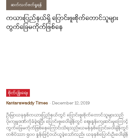
ဆက်လက်ဖတ်ရှုရန်
ကယားပြည်နယ်ရှိ ပြောင်းဖူးစိုက်တောင်သူများ
တွက်ခြေမကိုက်ဖြစ်နေ
စိုက်ပျိုးရေး
Kantarawaddy Times
-
December 12, 2019
ဦးမြာယခုနှစ်ကယားပြည်နယ်တွင် ပြောင်းဖူးစိုက်တောင်သူများသည်
ပိုးကျမှုဒဏ်ကိုခံခဲ့ရပြီး ပြောင်းဖူးပေါ်ချိန်တွင် ဈေးနှုန်းကျဆင်းမှုကြောင့်
တွက်ခြေမကိုက်ဖြစ်နေကြောင်းသိရသည်။ယမန်နှစ်ပြောင်းပေါ်ချိန်တွင်
တစ်ပိဿာ ၅၀၀ နှုန်းဖြင့်ဝယ်ယူခဲ့သော်လည်း ယခုနှစ်ပြောင်းဦးပေါ်ချိန်