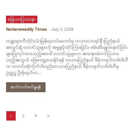
မြေယာပြဿနာ
Kantarawaddy Times
-
July 2, 2019
ကန္တာရဝတီတိုင်း(မ်)မြန်မာ့တပ်မတော်မှ ကယား(ကရင်နီ)ပြည်နယ်
အတွင်းရှိ တောင်သူများကို အမှုဖွင့်တိုင်ကြားခြင်း၊ ဖမ်းဆီးချုပ်နှောင်ခြင်း
များပြုလုပ်ထားသည့်အပေါ် တောင်သူများက အသနားခံတင်ပြထား
သည့်အတွက် ဖြေလျော့ပေးနိုင်ရန် ကယားပြည်နယ် ဒီမိုကရက်တစ်ပါတီ
က တောင်းဆိုလိုက်ပါသည်။ကယားပြည်နယ် ဒီမိုကရက်တစ်ပါတီမှ
ဥက္ကဌ ဦးဖိုးရယ်က...
ဆက်လက်ဖတ်ရှုရန်
1
2
3