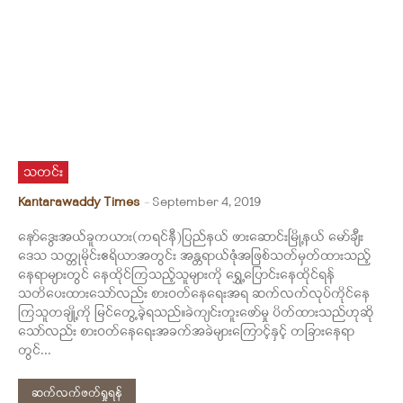
သတင်း
Kantarawaddy Times
-
September 4, 2019
နော်ဒွေးအယ်ခူကယား(ကရင်နီ)ပြည်နယ် ဖားဆောင်းမြို့နယ် မော်ချီး
ဒေသ သတ္တုမိုင်းဧရိယာအတွင်း အန္တရာယ်ဇုံအဖြစ်သတ်မှတ်ထားသည့်
နေရာများတွင် နေထိုင်ကြသည့်သူများကို ရွှေ့ပြောင်းနေထိုင်ရန်
သတိပေးထားသော်လည်း စားဝတ်နေရေးအရ ဆက်လက်လုပ်ကိုင်နေ
ကြသူတချို့ကို မြင်တွေ့ခဲ့ရသည်။ခဲကျင်းတူးဖော်မှု ပိတ်ထားသည်ဟုဆို
သော်လည်း စားဝတ်နေရေးအခက်အခဲများကြောင့်နှင့် တခြားနေရာ
တွင်...
ဆက်လက်ဖတ်ရှုရန်