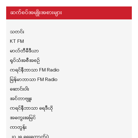
ဆက်စပ်အမျိုးအစားများ
သတင်း
KT FM
မာလ်တီမီဒီယာ
ရုပ်သံအစီအစဉ်
ကရင်နီဘာသာ FM Radio
မြန်မာဘာသာ FM Radio
ဆောင်းပါး
အင်တာဗျူး
ကရင်နီဘာသာ ရေဒီယို
အတွေးအမြင်
ကာတွန်း
၂၀၂၅ ရွေးကောက်ပွဲ