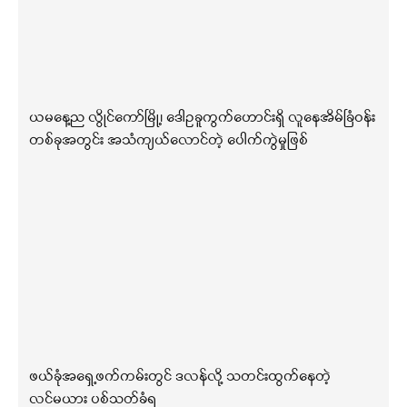
ယမနေ့ည လွိုင်ကော်မြို့၊ ဒေါဥခူကွက်ဟောင်းရှိ လူနေအိမ်ခြံဝန်း
တစ်ခုအတွင်း အသံကျယ်လောင်တဲ့ ပေါက်ကွဲမှုဖြစ်
ဖယ်ခုံအရှေ့ဖက်ကမ်းတွင် ဒလန်လို့ သတင်းထွက်နေတဲ့
လင်မယား ပစ်သတ်ခံရ