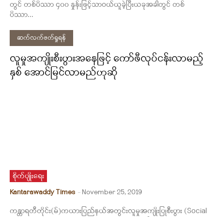
တွင် တစ်ပိဿာ ၄၀၀ နှုန်းဖြင့်သာဝယ်ယူခဲ့ပြီးယခုအခါတွင် တစ်
ပိဿာ...
ဆက်လက်ဖတ်ရှုရန်
လူမှုအကျိုးစီးပွားအနေဖြင့် ကော်ဖီလုပ်ငန်းလာမည့်
နှစ် အောင်မြင်လာမည်ဟုဆို
စိုက်ပျိုးရေး
Kantarawaddy Times
-
November 25, 2019
ကန္တာရတီတိုင်း(မ်)ကယားပြည်နယ်အတွင်းလူမှုအကျိုးပြုစီးပွား (Social