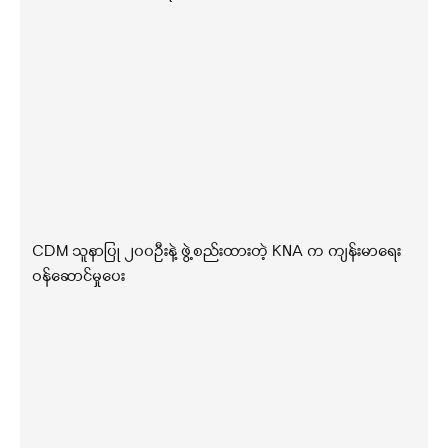
CDM သူနာပြု ၂၀၀ဦးနဲ့ ဖွဲ့စည်းထားတဲ့ KNA က ကျန်းမာရေး
ဝန်ဆောင်မှုပေး