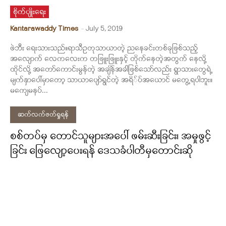
စိုက်ပျိုးရေး
Kantarawaddy Times
-
July 5, 2019
ဖဲဘီး ရေးသားသည်။ရာသီဥတုသာယာတဲ့ ညနေခင်းတစ်ခုဖြစ်သည့်
အလျောက် လေကလေးက တဖြူးဖြူးနှင့် တိုက်နေတဲ့အတွက် နေလို့
ထိုင်လို့ အတော်ကောင်းမွန်တဲ့ အချိန်အခါဖြစ်သော်လည်း ရွာသားတွေရဲ့
မျက်နှာပေါ်မှာတော့ သာယာပျော်ရွင်တဲ့ အရိ်ပ်အယောင် မတွေ့ရပါဘူး။
မကျေမနပ်...
ဆက်လက်ဖတ်ရှုရန်
စစ်တပ်မှ တောင်သူများအပေါ် ဖမ်းဆီးခြင်း၊ အမှုဖွင့်
ခြင်း ဖြေလျော့ပေးရန် ဒေသခံပါတီမှတောင်းဆို