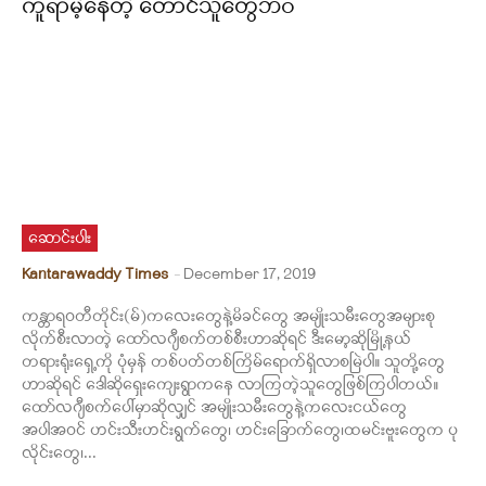
ကူရာမဲ့နေတဲ့ တောင်သူတွေဘဝ
ဆောင်းပါး
Kantarawaddy Times
-
December 17, 2019
ကန္တာရဝတီတိုင်း(မ်)ကလေးတွေနဲ့မိခင်တွေ အမျိုးသမီးတွေအများစု
လိုက်စီးလာတဲ့ ထော်လဂျီစက်တစ်စီးဟာဆိုရင် ဒီးမော့ဆိုမြို့နယ်
တရားရုံးရှေ့ကို ပုံမှန် တစ်ပတ်တစ်ကြိမ်ရောက်ရှိလာစမြဲပါ။ သူတို့တွေ
ဟာဆိုရင် ဒေါဆိုရှေးကျေးရွာကနေ လာကြတဲ့သူတွေဖြစ်ကြပါတယ်။
ထော်လဂျီစက်ပေါ်မှာဆိုလျှင် အမျိုးသမီးတွေနဲ့ကလေးငယ်တွေ
အပါအဝင် ဟင်းသီးဟင်းရွက်တွေ၊ ဟင်းခြောက်တွေ၊ထမင်းဗူးတွေက ပု
လိုင်းတွေ၊...