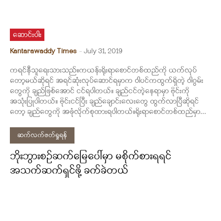
ဆောင်းပါး
Kantarawaddy Times
-
July 31, 2019
ကရင်နီသူရေးသားသည်။ကယန်းရိုးရာစောင်တစ်ထည်ကို ယက်လုပ်
တော့မယ်ဆိုရင် အရင်ဆုံးလုပ်ဆောင်ရမှာက ဝါပင်ကထွက်ရှိတဲ့ ဝါဂွမ်း
တွေကို ချည်ဖြစ်အောင် ငင်ရပါတယ်။ ချည်ငင်တဲ့နေရာမှာ ဗိုင်းကို
အသုံးပြုပါတယ်။ ဗိုင်းငင်ပြီး ချည်ချောင်းလေးတွေ ထွက်လာပြီဆိုရင်
တော့ ချည်တွေကို အဖုံလိုက်စုထားရပါတယ်။ရိုးရာစောင်တစ်ထည်မှာ...
ဆက်လက်ဖတ်ရှုရန်
ဘိုးဘွားစဉ်ဆက်မြေပေါ်မှာ မစိုက်စားရရင်
အသက်ဆက်ရှင်ဖို့ ခက်ခဲတယ်