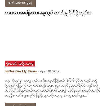
ဆက်လက်ဖတ်ရှုရန်
ကယောအမျိုးသားနေ့တွင် လက်မှုပြိုင်ပွဲကျင်းပ
ရိုးရာနှင့် ယဉ်ကျေးမှု
Kantarawaddy Times
-
April 19, 2019
ရောကို၁၅.၄.၂၀၁၉ ရက်နေ့ ဒီးမော့ဆိုမြို့နယ်၊ စံပြ ၆ မိုင်မှာ ကျင်းပတဲ့
(၅၁)နှစ်မြောက် ကယောအမျိုးသားနေ့မှာ လက်မှုပညာပြိုင်ပွဲ ကျင်းပခဲ့
တယ်လို့ သိရပါတယ်။ကယောတိုင်းရင်းသားမျိုးနွယ်စုများ အလုပ်အကိုင်
အခွင့်အလမ်းများ ရရှိရန်နဲ့ ရိုးရာယဉ်ကျေးမှု အမွေအနှစ်များ...