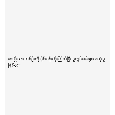
အမျိုးသားတစ်ဦးကို ဝိုင်းဝန်းထိုးကြိတ်ပြီး ဂူတွင်းပစ်ချသေဆုံးမှု
ဖြစ်ပွား