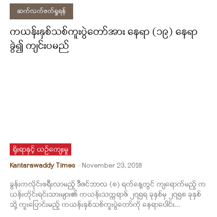
ဆက်လက်ဖတ်ရှုရန်
ကယန်းနှစ်သစ်ကူးပွဲတော်အား နေရာ (၁၉) နေရာ
ခွဲ၍ ကျင်းပမည်
ရိုးရာနှင့် ယဉ်ကျေးမှု
Kantarawaddy Times
-
November 23, 2018
ခွန်းကလိုင်းဖရီးလာမည့် ဒီဇင်ဘာလ (၈) ရက်နေ့တွင် ကျရောက်မည့် က
ယန်းတိုင်းရင်းသားများ၏ ကယန်းသက္ကရာဇ် ၂၇၅ရ ခုနှစ်မှ ၂၇၅၈ ခုနှစ်
သို့ ကူးပြောင်းမည့် ကယန်းနှစ်သစ်ကူးပွဲတော်ကို နေရာပေါင်း...