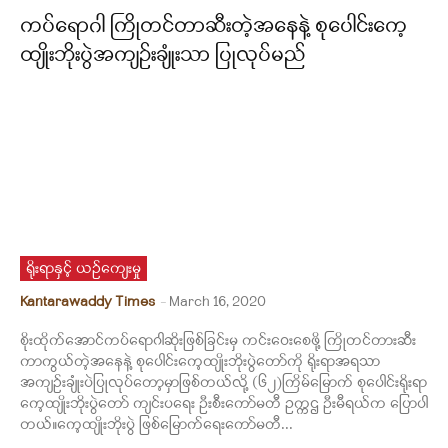
ကပ်ရောဂါ ကြိုတင်တာဆီးတဲ့အနေနဲ့ စုပေါင်းကေ့
ထျိုးဘိုးပွဲအကျဉ်းချုံးသာ ပြုလုပ်မည်
ရိုးရာနှင့် ယဉ်ကျေးမှု
Kantarawaddy Times
-
March 16, 2020
စိုးထိုက်အောင်ကပ်ရောဂါဆိုးဖြစ်ခြင်းမှ ကင်းဝေးစေဖို့ ကြိုတင်တားဆီး
ကာကွယ်တဲ့အနေနဲ့ စုပေါင်းကေ့ထျိုးဘိုးပွဲတော်ကို ရိုးရာအရသာ
အကျဉ်းချုံးပဲပြုလုပ်တော့မှာဖြစ်တယ်လို့ (၆၂)ကြိမ်မြောက် စုပေါင်းရိုးရာ
ကေ့ထျိုးဘိုးပွဲတော် ကျင်းပရေး ဦးစီးကော်မတီ ဥက္ကဌ ဦးမီရယ်က ပြောပါ
တယ်။ကေ့ထျိုးဘိုးပွဲ ဖြစ်မြောက်ရေးကော်မတီ...