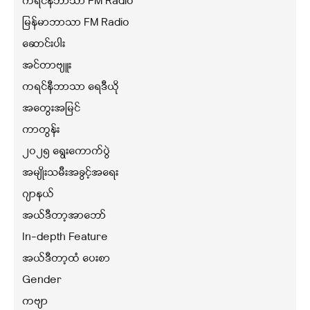
ကရင်နီဘာသာ FM Radio
မြန်မာဘာသာ FM Radio
ဆောင်းပါး
အင်တာဗျူး
ကရင်နီဘာသာ ရေဒီယို
အတွေးအမြင်
ကာတွန်း
၂၀၂၅ ရွေးကောက်ပွဲ
အမျိုးသမီးအခွင့်အရေး
ဂျာနယ်
အယ်ဒီတာ့အာဘော်
In-depth Feature
အယ်ဒီတာ့ထံ ပေးစာ
Gender
ကဗျာ