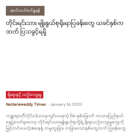
ဆက်လက်ဖတ်ရှုရန်
တိုင်းရင်းသား မျိုးနွယ်စုရိုးရာပြခန်းတွေ ယခင်နှစ်က
ထက် ပြသခွင့်ရရှိ
ရိုးရာနှင့် ယဉ်ကျေးမှု
Kantarawaddy Times
-
January 14, 2020
ကန္တာရဝတီတိုင်း(မ်)ယခုကျင်းပနေတဲ့ ၆၈ နှစ်မြောက် ကယားပြည်နယ်
နေ့ပွဲတော်မှာတော့ တိုင်းရင်းသားမျိုးနွယ်စုတို့ရဲ့ ရိုးရာယဉ်ကျေးမှုတွေကို
မြင့်တင်ပေးတဲ့အနေနဲ့ တမူထူးခြား တခြားသောနှစ်တွေထက် ပြခန်းတွေ