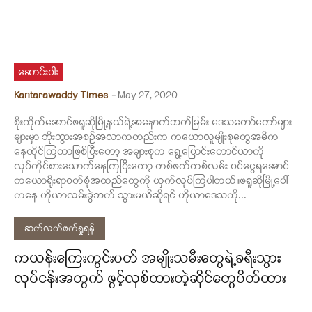
ဆောင်းပါး
Kantarawaddy Times
-
May 27, 2020
စိုးထိုက်အောင်ဖရူဆိုမြို့နယ်ရဲ့အနောက်ဘက်ခြမ်း ဒေသတော်တော်များ
များမှာ ဘိုးဘွားအစဉ်အလာကတည်းက ကယောလူမျိုးစုတွေအဓိက
နေထိုင်ကြတာဖြစ်ပြီးတော့ အများစုက ရွေ့ပြောင်းတောင်ယာကို
လုပ်ကိုင်စားသောက်နေကြပြီးတော့ တစ်ဖက်တစ်လမ်း ဝင်ငွေရအောင်
ကယောရိုးရာဝတ်စုံအထည်တွေကို ယှက်လုပ်ကြပါတယ်။ဖရူဆိုမြို့ပေါ်
ကနေ ဟိုယာလမ်းခွဲဘက် သွားမယ်ဆိုရင် ဟိုယာဒေသကို...
ဆက်လက်ဖတ်ရှုရန်
ကယန်းကြေးကွင်းပတ် အမျိုးသမီးတွေရဲ့ခရီးသွား
လုပ်ငန်းအတွက် ဖွင့်လှစ်ထားတဲ့ဆိုင်တွေပိတ်ထား