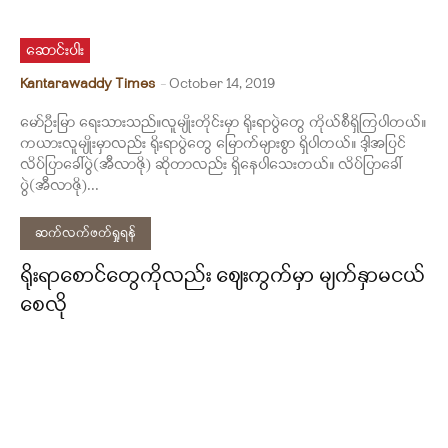
ဆောင်းပါး
Kantarawaddy Times
-
October 14, 2019
မော်ဦးမြာ ရေးသားသည်။လူမျိုးတိုင်းမှာ ရိုးရာပွဲတွေ ကိုယ်စီရှိကြပါတယ်။
ကယားလူမျိုးမှာလည်း ရိုးရာပွဲတွေ မြောက်များစွာ ရှိပါတယ်။ ဒါ့အပြင်
လိပ်ပြာခေါ်ပွဲ(အီလာဇို) ဆိုတာလည်း ရှိနေပါသေးတယ်။ လိပ်ပြာခေါ်
ပွဲ(အီလာဇို)...
ဆက်လက်ဖတ်ရှုရန်
ရိုးရာစောင်တွေကိုလည်း ဈေးကွက်မှာ မျက်နှာမငယ်
စေလို