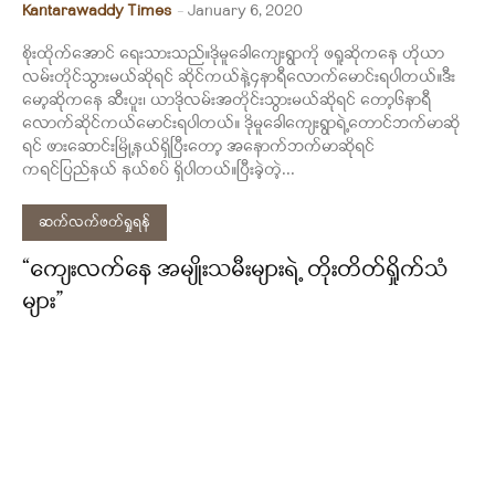
Kantarawaddy Times
-
January 6, 2020
စိုးထိုက်အောင် ရေးသားသည်။ဒိုမူခေါကျေးရွာကို ဖရူဆိုကနေ ဟိုယာ
လမ်းတိုင်သွားမယ်ဆိုရင် ဆိုင်ကယ်နဲ့၄နာရီလောက်မောင်းရပါတယ်။ဒီး
မော့ဆိုကနေ ဆီးပူး၊ ယာဒိုလမ်းအတိုင်းသွားမယ်ဆိုရင် တော့၆နာရီ
လောက်ဆိုင်ကယ်မောင်းရပါတယ်။ ဒိုမူခေါကျေးရွာရဲ့တောင်ဘက်မာဆို
ရင် ဖားဆောင်းမြို့နယ်ရှိပြီးတော့ အနောက်ဘက်မာဆိုရင်
ကရင်ပြည်နယ် နယ်စပ် ရှိပါတယ်။ပြီးခဲ့တဲ့...
ဆက်လက်ဖတ်ရှုရန်
“ကျေးလက်နေ အမျိုးသမီးများရဲ့ တိုးတိတ်ရှိုက်သံ
များ”