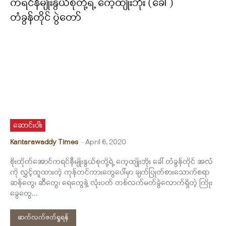
ကရင်နီမျိုးနွယ်စုတို့ရဲ့ ကေ့ထျိုးဘိုး (ခေါ် )
တံခွန်တိုင် ပွဲတော်
ဆောင်းပါး
Kantarawaddy Times
-
April 6, 2020
စိုးထိုက်အောင်ကရင်နီမျိုးနွယ်စုတို့ရဲ့ ကေ့ထျိုးဘိုး ခေါ် တံခွန်တိုင် အလံ
ကို လွှင့်ထူထားတဲ့ ကုန်တင်ကားတွေပေါ်မှာ ချက်ပြုတ်စားသောက်စရာ
ဆန်တွေ၊ ဆီတွေ၊ ရေတွေနဲ့ လုံးပတ် တစ်လက်မတ်ခွဲလောက်ရှိတဲ့ ကြိုး
ခွေတွေ...
ဆက်လက်ဖတ်ရှုရန်