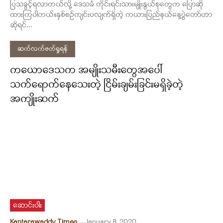
ပြသခွင့်ရလာတယ်လို့ ဒေသခံ တိုင်းရင်းသားမျိုးနွယ်စုတွေက ပြောဆို
ထားကြပါတယ်။နှစ်စဉ်ကျင်းပလျက်ရှိတဲ့ ကယားပြည်နယ်နေ့ပွဲတော်ဟာ
ဆိုရင်...
ဆက်လက်ဖတ်ရှုရန်
ကယောဒေသက အမျိုးသမီးတွေအပေါ်
သက်ရောက်နေသေးတဲ့ ငြိမ်းချမ်းခြင်းမရှိခဲ့တဲ့
အကျိုးဆက်
ဆောင်းပါး
Kantarawaddy Times
-
January 8, 2020