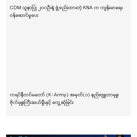
CDM သူနာပြု ၂၀၀ဦးနဲ့ ဖွဲ့စည်းထားတဲ့ KNA က ကျန်းမာရေး
ဝန်ဆောင်မှုပေး
ကရင်နီတပ်မတော် (K-Army) အမှတ်(၁) နည်းဗျူဟာမှူး
ဗိုလ်မှူးကြီးအယ်မွီးနှင့် တွေ့ဆုံခြင်း