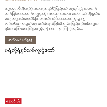
ကန္တာရဝတီတိုင်း(မ်)ကယား(ကရင်နီ)ပြည်နယ် ဖရူဆိုမြို့ရဲ့ အနောက်
ဘက်ခြမ်းဒေသဘက်တွေမှာဆို ကယော၊ ကယား၊ ကော်ယော် မျိုးနွယ်စု
တွေ အများဆုံးနေထိုင်ကြပါတယ်။ အဲဒီဒေသဘက်ကိုသွားဖို့
လမ်းပန်းဆက်သွယ်ရေး ခက်ခဲနေဆဲဖြစ်ပါတယ်။ ပြည်တွင်းစစ်တွေအ
ရင်က မကြာခဏကြုံတွေ့ခဲ့ရတဲ့ ဒဏ်တွေကြောင့်လည်း...
ဆက်လက်ဖတ်ရှုရန်
ပရဲ့တို့ရဲ့နှစ်သစ်ကူးပွဲတော်
ဆောင်းပါး