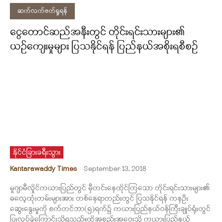
ဆက်လက်ဖတ်ရှုရန်
ငွေတောင်ဆည်အနီးတွင် တိုင်းရင်းသားများ၏
ယဉ်ကျေးမှုများ ပြသနိုင်ရန် ပြည်နယ်အစိုးရစီစဉ်
နိုင်ငံခြားခရီးသွား
Kantarawaddy Times
-
September 13, 2018
မူဂျာမီလှိုင်ကယားပြည်တွင် မှီတင်းနေထိုင်ကြသော တိုင်းရင်းသားများ၏
ဓလေ့ထုံးတမ်းများအား တစ်နေရာတည်းတွင် ပြသနိုင်ရန် ကနဦး
ဆွေးနွေးမှုကို စက်တင်ဘာ(၅)ရက်၌ ကယားပြည်နယ်ဝန်ကြီးချုပ်ရုံးတွင်
ပြုလုပ်ခဲ့ကြောင်းသိရသည်။ထိုအစည်းအဝေးသို့ ကယားပြည်နယ်