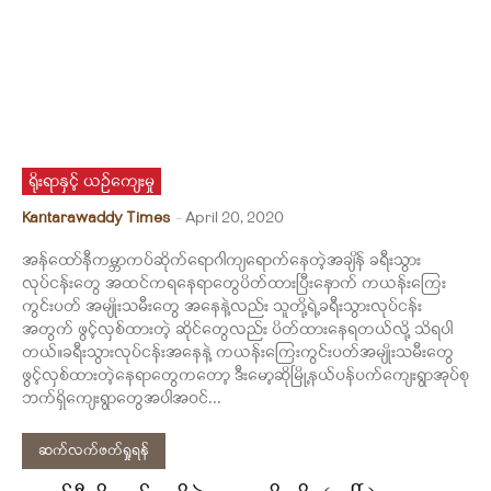
ရိုးရာနှင့် ယဉ်ကျေးမှု
Kantarawaddy Times
-
April 20, 2020
အန်ထော်နီကမ္ဘာကပ်ဆိုက်ရောဂါကျရောက်နေတဲ့အချိန် ခရီးသွား
လုပ်ငန်းတွေ အထင်ကရနေရာတွေပိတ်ထားပြီးနောက် ကယန်းကြေး
ကွင်းပတ် အမျိုးသမီးတွေ အနေနဲ့လည်း သူတို့ရဲ့ခရီးသွားလုပ်ငန်း
အတွက် ဖွင့်လှစ်ထားတဲ့ ဆိုင်တွေလည်း ပိတ်ထားနေရတယ်လို့ သိရပါ
တယ်။ခရီးသွားလုပ်ငန်းအနေနဲ့ ကယန်းကြေးကွင်းပတ်အမျိုးသမီးတွေ
ဖွင့်လှစ်ထားတဲ့နေရာတွေကတော့ ဒီးမော့ဆိုမြို့နယ်ပန်ပက်ကျေးရွာအုပ်စု
ဘက်ရှိကျေးရွာတွေအပါအဝင်...
ဆက်လက်ဖတ်ရှုရန်