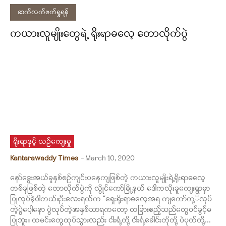
ဆက်လက်ဖတ်ရှုရန်
ကယားလူမျိုးတွေရဲ့ ရိုးရာဓလေ့ တောလိုက်ပွဲ
ရိုးရာနှင့် ယဉ်ကျေးမှု
Kantarawaddy Times
-
March 10, 2020
နော်ဒွေးအယ်ခူနှစ်စဉ်ကျင်းပနေကျဖြစ်တဲ့ ကယားလူမျိုးရဲ့ရိုးရာဓလေ့
တစ်ခုဖြစ်တဲ့ တောလိုက်ပွဲကို လွိုင်ကော်မြို့နယ် ဒေါကလိုးခူကျေးရွာမှာ
ပြုလုပ်ခဲ့ပါတယ်။ဦးလေးရယ်က “ရှေးရိုးရာဓလေ့အရ ကျတော်တု့ိလုပ်
တဲ့ပွဲပေါ့နော ပွဲလုပ်တဲ့အနှစ်သာရကတော့ တခြားဧည့်သည်တွေဝင်ခွင့်မ
ပြုဘူး။ ထမင်းတွေထုပ်သွားလည်း ငါးရံ့တို့ ငါးရံ့ခေါင်းတိုတို့ ပဲပုတ်တို့...