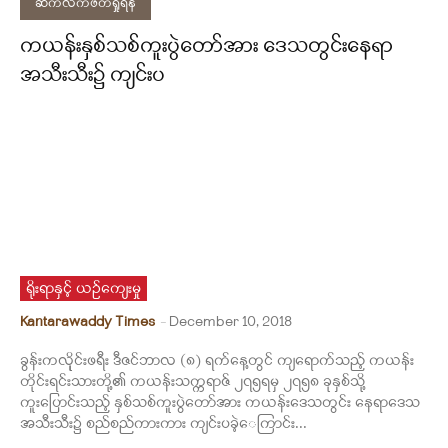
ဆက်လက်ဖတ်ရှုရန်
ကယန်းနှစ်သစ်ကူးပွဲတော်အား ဒေသတွင်းနေရာ
အသီးသီး၌ ကျင်းပ
ရိုးရာနှင့် ယဉ်ကျေးမှု
Kantarawaddy Times
-
December 10, 2018
ခွန်းကလိုုင်းဖရီး ဒီဇင်ဘာလ (၈) ရက်နေ့တွင် ကျရောက်သည့် ကယန်း
တိုင်းရင်းသားတို့၏ ကယန်းသက္ကရာဇ် ၂၇၅ရမှ ၂၇၅၈ ခုနှစ်သို့
ကူးပြောင်းသည့် နှစ်သစ်ကူးပွဲတော်အား ကယန်းဒေသတွင်း နေရာဒေသ
အသီးသီး၌ စည်စည်ကားကား ကျင်းပခဲ့ေကြာင်း...