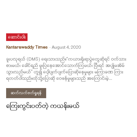
ဆောင်းပါး
Kantarawaddy Times
-
August 4, 2020
ခူးပလုရယ် (DMS) ရေးသားသည်။“ကယားရိုးရာပွဲတွေဆိုရင် ဝက်သား
စားမယ်၊ ခေါင်ရည် မူးပြဲနေအောင်သောက်ကြမယ်၊ ပြီးရင် အပျိုမအိမ်
သွားလည်မယ်” ဟူ၍ ပေါ့ပျက်ပျက်ပြောဆိုနေမှုများ မကြာခဏ ကြား
ရတတ်ပါသည်။ထိုသို့ပြောဆို ဝေဖန်မှုများသည် အကြောင်းမဲ့...
ဆက်လက်ဖတ်ရှုရန်
ကြေးကွင်းပတ်တဲ့ ကယန်းမယ်