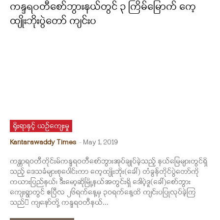
ကန္ဒရဝတီစော်ဘွားနယ်တွင် ၃ ကြိမ်မြောက် ကေ့
ထျိုးဘိုးပွဲတော် ကျင်းပ
ရိုးရာနှင့် ယဉ်ကျေးမှု
Kantarawaddy Times
-
May 1, 2019
ကန္တာရဝတီတိုင်းမ်ကန္ဒရဝတီစော်ဘွားအုပ်ချုပ်ခဲ့သည့် နယ်မြေများတွင်ရှိ
သည့် ဒေသခံများစုပေါင်းကာ ကေ့ထျိုးဘိုး(ခေါ်) တံခွန်တိုင်ပွဲတော်ကို
ကယားပြည်နယ်၊ ဒီးမော့ဆိုမြို့နယ်အတွင်းရှိ ဒေါပဲ့ဒူ(ခေါ်)စော်ဘွား
ကျေးရွာတွင် ဧပြီလ ၂၆ရက်နေ့မှ ၃ဝရက်နေ့ထိ ကျင်းပပြုလုပ်ခဲ့ကြ
သည်။̏ ကျနော်တို့ ကန္ဒရဝတီနယ်...