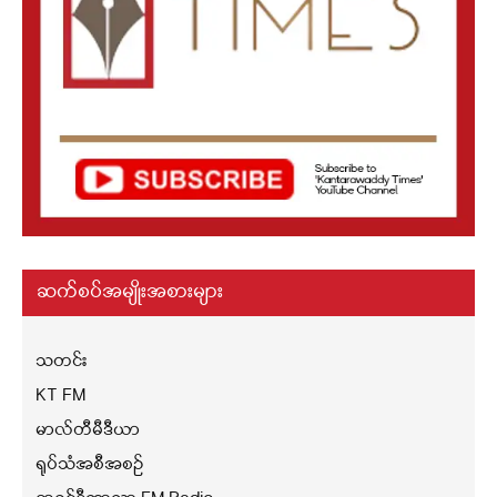
ဆက်စပ်အမျိုးအစားများ
သတင်း
KT FM
မာလ်တီမီဒီယာ
ရုပ်သံအစီအစဉ်