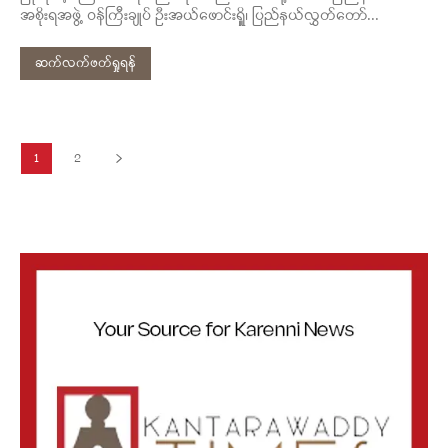
အစိုးရအဖွဲ့ ဝန်ကြီးချုပ် ဦးအယ်ဖောင်းရှိူ၊ ပြည်နယ်လွှတ်တော်...
ဆက်လက်ဖတ်ရှုရန်
1
2