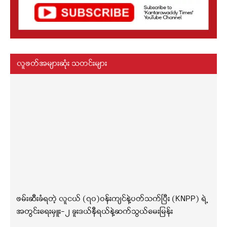
လူဖတ်အများဆုံး သတင်းများ
ဖမ်းဆီးခံရတဲ့ လူငယ် (၇၀)ဝန်းကျင်နဲ့ပတ်သက်ပြီး (KNPP) ရဲ့
အတွင်းရေးမှူး-၂ ခူးဒယ်နီရယ်နဲ့ဆက်သွယ်မေးမြန်း