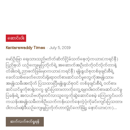
ဆောင်းပါး
Kantarawaddy Times
-
July 5, 2019
မော်ဦးမြာ ရေးသားသည်။တိတ်ဆိတ်ငြိမ်သက်နေတဲ့ကယား(ကရင်နီ)
ပြည်နယ် ယဉ်ကျေးမှုပြတိုက်ရဲ့ အဆောက်အဦးထဲကိုဝင်လိုက်တာနဲ့
တံခါးဝရဲ့ ညာဖက်ခြမ်းမှာကယား(ကရင်နီ) မျိုးနွယ်စုတစ်ခုချင်းစီရဲ့
ခေတ်သစ်၊ခေတ်ဟောင်းရိုးရာဝတ်စားဆင်ယင်မှုတွေကိုအမျိုးသား၊
အမျိုးသမီးအလိုက် ပြသထားပြီးမျိုးနွယ်စုဝင် တစ်ခုချင်းစီရဲ့ ဝတ်စား
ဆင်ယင်မှုကိုစာနဲ့တကွ ရှင်းပြထားတာကိုတွေ့ရမှာပါ။ဝတ်စားဆင်ယင်မှု
ပြခန်းရဲ့ အလယ်ဗဟိုမှာဝင်လာသူတွေကိုဆွဲဆောင်စေမဲ့ ကြေးကွင်းပတ်
ကယန်းအမျိုးသမီးတစ်ဦးယက်ကန်းယက်နေတဲ့ပုံကိုခင်းကျင်းပြသထား
ပါတယ်။အဲ့ဒီယဉ်ကျေးမှုပြတိုက်ဟာလွိုင်ကော်မြို့၊ နောင်ယား(က)...
ဆက်လက်ဖတ်ရှုရန်