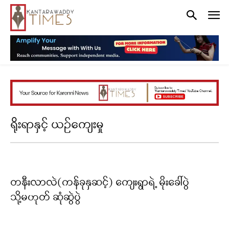
ရိုးရာနှင့် ယဉ်ကျေးမှု
တနီးလာလဲ(ကန်ခုနှဆင့်) ကျေးရွာရဲ့ မိုးခေါ်ပွဲ
သို့မဟုတ် ဆုံဆွဲပွဲ