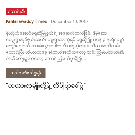
ဆောင်းပါး
Kantarawaddy Times
-
December 19, 2019
စိုးထိုက်အောင်ဖရူဆိုမြို့နယ်ရဲ့ အနောက်ဘက်ခြမ်း ဒိုမိုဆော
ကျေးရွာအုပ်စု ခါးဘယ်ကျေးရွာဟာဆိုရင် ဖရူဆိုမြို့ကနေ ၃ နာရီကျော်
ကျော်လောက် ကားစီးသွားရပါတယ်။ ဖရူဆိုကနေ ဟိုယာအထိလမ်း
ကောင်းပြီး ဟိုယာကနေ ခါးဘယ်အထိကတော့ လမ်းကြမ်းပါတယ်။ခါး
ဘယ်ကျေးရွာကတော့ တောင်ကြားထဲမှာရှိပြီး...
ဆက်လက်ဖတ်ရှုရန်
“ကယားလူမျိုးတို့ရဲ့ လိပ်ပြာခေါ်ပွဲ”