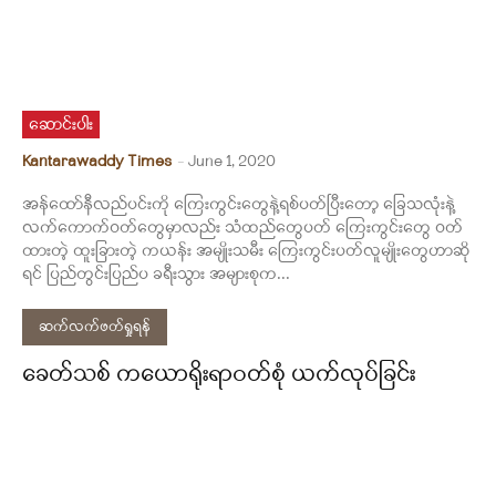
ဆောင်းပါး
Kantarawaddy Times
-
June 1, 2020
အန်ထော်နီလည်ပင်းကို ကြေးကွင်းတွေနဲ့ရစ်ပတ်ပြီးတော့ ခြေသလုံးနဲ့
လက်ကောက်ဝတ်တွေမှာလည်း သံထည်တွေပတ် ကြေးကွင်းတွေ ဝတ်
ထားတဲ့ ထူးခြားတဲ့ ကယန်း အမျိုးသမီး ကြေးကွင်းပတ်လူမျိုးတွေဟာဆို
ရင် ပြည်တွင်းပြည်ပ ခရီးသွား အများစုက...
ဆက်လက်ဖတ်ရှုရန်
ခေတ်သစ် ကယောရိုးရာဝတ်စုံ ယက်လုပ်ခြင်း