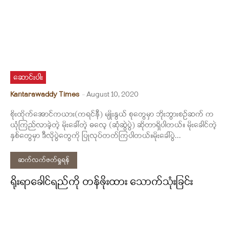
ဆောင်းပါး
Kantarawaddy Times
-
August 10, 2020
စိုးထိုက်အောင်ကယား(ကရင်နီ) မျိုးနွယ် စုတွေမှာ ဘိုးဘွားစဉ်ဆက် က
ယုံကြည်လာခဲ့တဲ့ မိုးခေါ်တဲ့ ဓလေ့ (ဆုံဆွဲပွဲ) ဆိုတာရှိပါတယ်။ မိုးခေါင်တဲ့
နှစ်တွေမှာ ဒီလိုပွဲတွေကို ပြုလုပ်တတ်ကြပါတယ်။မိုးခေါ်ပွဲ...
ဆက်လက်ဖတ်ရှုရန်
ရိုးရာခေါင်ရည်ကို တန်ဖိုးထား သောက်သုံးခြင်း