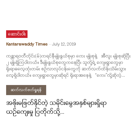
ဆောင်းပါး
Kantarawaddy Times
-
July 12, 2019
ကန္တာရဝတီတိုင်း(မ်)ကရင်နီမျိုးနွယ်စုမှာ ကေး မျိုးစုနဲ့ အီလူး မျိုးစုဆိုပြီး
၂ မျိုးရှိကြပါတယ်။ ဒီမျိုးနွယ်စုတွေကနေပြီး သူတို့ရဲ့ ကျေးရွာတွေမှာ
ရိုးရာဓလေ့ထုံးတမ်း စဉ်လာလုပ်ငန်းတွေကို ဆက်လက်ထိန်းသိမ်းသွား
လေ့ရှိပါတယ်။ ကျေးရွာတွေမှာဆိုရင် ရိုးရာအနေနဲ့ “ကေး”လို့ဆိုတဲ့...
ဆက်လက်ဖတ်ရှုရန်
အဖိုးမဖြတ်နိုင်တဲ့ သမိုင်းမွေအနှစ်များရှိရာ
ယဉ်ကျေးမှု ပြတိုက်သို့…