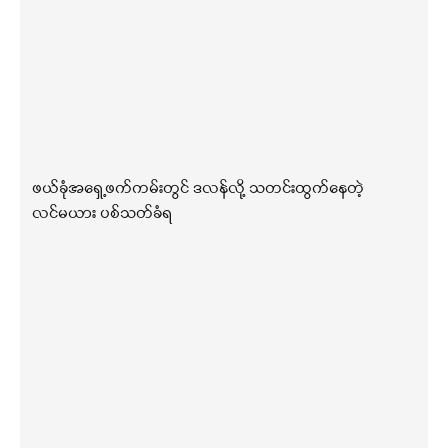
ဖယ်ခုံအရှေ့ဖက်ကမ်းတွင် ဒလန်လို့ သတင်းထွက်နေတဲ့
လင်မယား ပစ်သတ်ခံရ