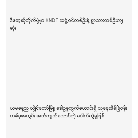
ဒီမော့ဆိုတိုက်ပွဲမှာ KNDF အဖွဲ့ဝင်တစ်ဦးနဲ့ ရွာသားတစ်ဦးကျ
ဆုံး
ယမနေ့ည လွိုင်ကော်မြို့၊ ဒေါဥခူကွက်ဟောင်းရှိ လူနေအိမ်ခြံဝန်း
တစ်ခုအတွင်း အသံကျယ်လောင်တဲ့ ပေါက်ကွဲမှုဖြစ်