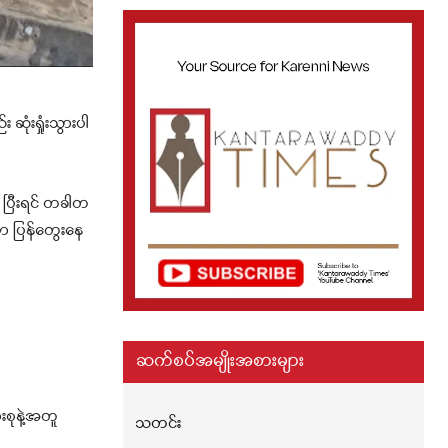
ုံးရှုံးသွားပါ
 ပြီးရင် တခါတ
ာ ပြန်တွေးနေ
ဆက်စပ်အမျိုးအစားများ
းစုနဲ့အတူ
သတင်း