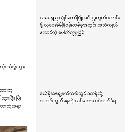
ယမနေ့ည လွိုင်ကော်မြို့၊ ဒေါဥခူကွက်ဟောင်း
ရှိ လူနေအိမ်ခြံဝန်းတစ်ခုအတွင်း အသံကျယ်
လောင်တဲ့ ပေါက်ကွဲမှုဖြစ်
 ဆုံးရှုံးသွား
ထားတဲ့
ဖယ်ခုံအရှေ့ဖက်ကမ်းတွင် ဒလန်လို့
းပြီ။ ပြီး
သတင်းထွက်နေတဲ့ လင်မယား ပစ်သတ်ခံရ
ပ်ထားတဲ့အရာ