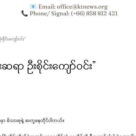
ဦးစိုင်းကျော်ဝင်း”
ာင်းဆရာ ဦးစိုင်းကျော်ဝင်း”
မှာ မိသားစုနဲ့ အတူနေထိုင်ပါတယ်။