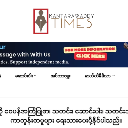
G
ဆောင်းပါး
အင်တာဗျူး
မာလ်တီမီဒီယာ