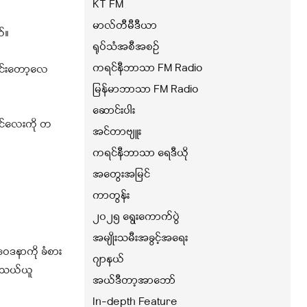
KT FM
မာလ်တီမီဒီယာ
်။
ရုပ်သံအစီအစဉ်
ကရင်နီဘာသာ FM Radio
ာင်းတော့လေ
မြန်မာဘာသာ FM Radio
ဆောင်းပါး
ိုင်လေးကို တ
အင်တာဗျူး
ကရင်နီဘာသာ ရေဒီယို
အတွေးအမြင်
ကာတွန်း
၂၀၂၅ ရွေးကောက်ပွဲ
အမျိုးသမီးအခွင့်အရေး
ဝေဒနာကို ခံစား
ဂျာနယ်
ွေသယ်ယူ
အယ်ဒီတာ့အာဘော်
In-depth Feature