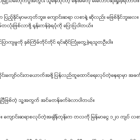
ြို့သိမ်းတိုက်ပွဲအတွင်း သူနေထိုင်တဲ့ နေအိမ်ကို မီးလောင်ဆုံးရှုံးခဲ့ရတာပါ
ံက ပြည့်နိုင်မှာမဟုတ်ဘူး။ ကျောင်းဆရာ လစာနဲ့ ဆိုလည်း မဖြစ်နိုင်ဘူးလေ။ သ
်တလုံးဖြစ်လာဖို့ ရုန်းကန်ခဲ့ရပုံကို ပြောပြပါတယ်။
ျမှုကို နှစ်ကြိမ်တိုင်တိုင် ရင်ဆိုင်ကြုံတွေ့ခဲ့ရသူတဦးပါ။
စိုင်းကျော်ဝင်းတယောက်အဖို့ ပြန်လည်ထူထောင်ရေးလုပ်တဲ့နေရာမှာ အခ
ပြီဖြစ်တဲ့ သူ့အတွက် အင်မတန်ခက်ခဲလာပါတယ်။
ါပြီ။ ကျောင်းဆရာစလုပ်တဲ့အချိန်တုန်းက တလကို မြန်မာငွေ ၁၂၀ ကျပ် လစ