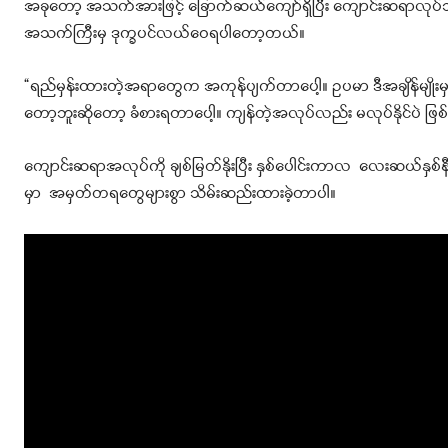
အခုတော့ အသက်အားဖြင့် ခြောက်ဆယ်ကျော်ရှိပြီး ကျောင်းဆရာလုပ်သက်
အသက်ကြီးမှ ဒုက္ခပင်လယ်ဝေရပါတော့တယ်။
“ရည်မှန်းထားတဲ့အရာတွေက အကုန်ပျက်တာပေါ့။ ဥပမာ ဒီအချိန်မျိုးမှာ
တော့ဘူးဆိုတော့ ခံစားရတာပေါ့။ ကျန်တဲ့အလုပ်လည်း မလုပ်နိုင်ပဲ ဖြစ
ကျောင်းဆရာအလုပ်ကို ချစ်မြတ်နိုးပြီး နှစ်ပေါင်းကာလ လေးဆယ်နှစ်နီး
မှာ အမှတ်တရတွေများစွာ သိမ်းဆည်းထားခဲ့တာပါ။