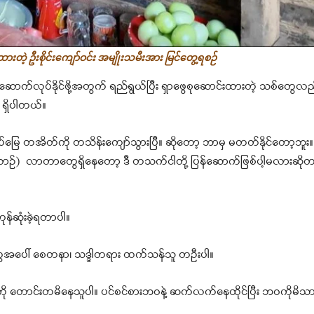
့်ထားတဲ့ ဦးစိုင်းကျော်ဝင်း အမျိုးသမီးအား မြင်တွေ့ရစဉ်
်လုပ်နိုင်ဖို့အတွက် ရည်ရွယ်ပြီး ရှာဖွေစုဆောင်းထားတဲ့ သစ်တွေလည်း ဆ
 ရှိပါတယ်။
ပ်မြေ တအိတ်ကို တသိန်းကျော်သွားပြီ။ ဆိုတော့ ဘာမှ မတတ်နိုင်တော့ဘူး။
ဉ်) လာတာတွေရှိနေတော့ ဒီ တသက်ငါတို့ ပြန်ဆောက်ဖြစ်ပါ့မလားဆိုတ
ုန်ဆုံးခဲ့ရတာပါ။
ွေအပေါ် စေတနာ၊ သဒ္ဒါတရား ထက်သန်သူ တဦးပါ။
ို တောင်းတမိနေသူပါ။ ပင်စင်စားဘဝနဲ့ ဆက်လက်နေထိုင်ပြီး ဘဝကိုမိသာ