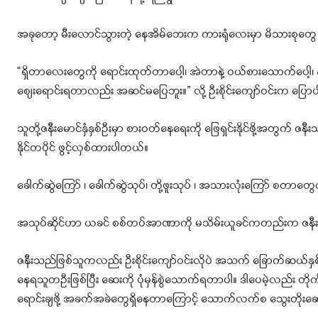
အခုတော့ မီးလောင်သွားတဲ့ နေအိမ်ဘေးက ကားရုံလေးမှာ မိသားစုတွေ
“ရှိတာလေးတွေကို ရောင်းထုတ်တာပေါ့၊ အဲတာနဲ့ ဝယ်စားသောက်ပေါ့
စျေးရောင်းရတာလည်း အဆင်မပြေဘူး။” လို့ ဦးစိုင်းကျော်ဝင်းက ပြေ
သူတို့ဇနီးမောင်နှံနှစ်ဦးမှာ စားဝတ်နေရေးကို ဖြေရှင်းနိုင်ဖို့အတွက
နိုင်တပိုင် ဖွင့်လှစ်ထားပါတယ်။
ခေါက်ဆွဲကြော် ၊ ခေါက်ဆွဲသုပ်၊ တို့ဖူးသုပ် ၊ အသားလုံးကြော် စတာတွ
အသုပ်ဆိုင်ဟာ ယခင် စစ်တပ်အာဏာကို မသိမ်းယူခင်ကတည်းက ဇနီးသည
ဇနီးသည်ဖြစ်သူကလည်း ဦးစိုင်းကျော်ဝင်းလိုပဲ အသက် ခြောက်ဆယ်နှစ်အရွ
နေရသူတဦးဖြစ်ပြီး ဆေးကို ပုံမှန်စွဲသောက်ရတာပါ။ ဒါပေမဲ့လည်း တို
ရောင်းချဖို့ အခက်အခဲတွေရှိနေတာကြောင့် သောက်လက်စ သွေးတိုးဆေ