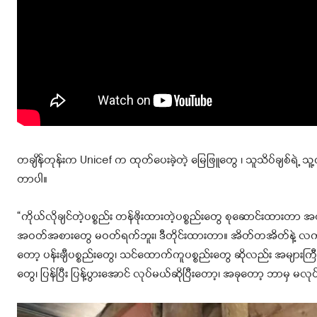
တချိန်တုန်းက Unicef က ထုတ်ပေးခဲ့တဲ့ မြေဖြူတွေ ၊ သူသိပ်ချစ်ရဲ့ သူ
တာပါ။
“ကိုယ်လိုချင်တဲ့ပစ္စည်း တန်ဖိုးထားတဲ့ပစ္စည်းတွေ စုဆောင်းထ
အဝတ်အစားတွေ မဝတ်ရက်ဘူး၊ ဒီတိုင်းထားတာ။ အိတ်တအိတ်နဲ့ လက်ဆ
တော့ ပန်းချီပစ္စည်းတွေ၊ သင်ထောက်ကူပစ္စည်းတွေ ဆိုလည်း အများက
တွေ၊ ပြန်ပြီး ပြန့်ပွားအောင် လုပ်မယ်ဆိုပြီးတော့၊ အခုတော့ ဘာမှ မလုပ