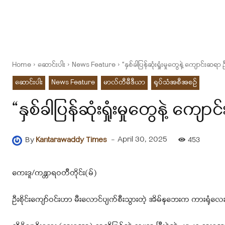
Home
ဆောင်းပါး
News Feature
“နှစ်ခါပြန်ဆုံးရှုံးမှုတွေနဲ့ ကျောင်းဆရာ 
ဆောင်းပါး
News Feature
မာလ်တီမီဒီယာ
ရုပ်သံအစီအစဉ်
“နှစ်ခါပြန်ဆုံးရှုံးမှုတွေနဲ့ ကျေ
-
April 30, 2025
By
Kantarawaddy Times
453
ကေးဒူ/ကန္တာရဝတီတိုင်း(မ်)
ဦးစိုင်းကျော်ဝင်းဟာ မီးလောင်ပျက်စီးသွားတဲ့ အိမ်နဘေးက ကားရုံလေး