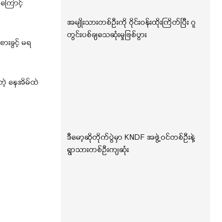
ကြောင့်
အမျိုးသားတစ်ဦးကို ဝိုင်းဝန်းထိုးကြိတ်ပြီး ဂူ
တွင်းပစ်ချသေဆုံးမှုဖြစ်ပွား
ားခွင့် မရ
တဲ့ နေအိမ်ထဲ
ဒီမော့ဆိုတိုက်ပွဲမှာ KNDF အဖွဲ့ဝင်တစ်ဦးနဲ့
ရွာသားတစ်ဦးကျဆုံး