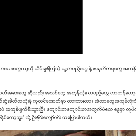
့ကလေးတွေ၊ သူ့ကို သိပ်ချစ်ကြတဲ့ သူ့တပည့်တွေ နဲ့ အမှတ်တရတွေ အကုန်လုံး
ားတာ အဝတ်အစားတွေ ဆိုလည်း အသစ်တွေ အကုန်လုံး၊ တပည့်တွေ လာကန်တော့
ွဲအိတ်တလုံးနဲ ကုတင်အောက်မှာ ထားထားတာ။ အဲတာတွေအကုန်လုံးပါသွာ
ြီးပဲ အကုန်ပျက်စီးသွားပြီ။ ကျောင်းတကျောင်းစာအတွက်ပဲလေ နွေမှာ လု
်နိုင်တော့ဘူး” လို့ ဦးစိုင်းကျော်ဝင်း ကပြောပါတယ်။