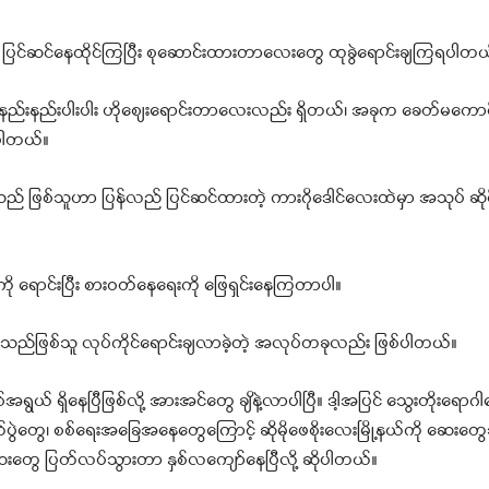
 ပြင်ဆင်နေထိုင်ကြပြီး စုဆောင်းထားတာလေးတွေ ထုခွဲရောင်းချကြရပါတယ
၊ နည်းနည်းပါးပါး ဟိုစျေးရောင်းတာလေးလည်း ရှိတယ်၊ အခုက ခေတ်မကေ
ာပါတယ်။
် ဇနီးသည် ဖြစ်သူဟာ ပြန်လည် ပြင်ဆင်ထားတဲ့ ကားဂိုဒေါင်လေးထဲမှာ အသုပ် ဆ
ေကို ရောင်းပြီး စားဝတ်နေရေးကို ဖြေရှင်းနေကြတာပါ။
်ဖြစ်သူ လုပ်ကိုင်ရောင်းချလာခဲ့တဲ့ အလုပ်တခုလည်း ဖြစ်ပါတယ်။
ယ် ရှိနေပြီဖြစ်လို့ အားအင်တွေ ချိနဲ့လာပါပြီ။ ဒါ့အပြင် သွေးတိုးရောဂါ
က်ပွဲတွေ၊ စစ်ရေးအခြေအနေတွေကြောင့် ဆိုမိုဖေစိုးလေးမြို့နယ်ကို ဆေးတ
းတွေ ပြတ်လပ်သွားတာ နှစ်လကျော်နေပြီလို့ ဆိုပါတယ်။