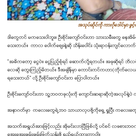
အသုပ်ဆိုင်ကို ကားဂိုဒေါင်မှာ ဖွင
ဒါတွေတင် မကသေးပါဘူး။ ဦးစိုင်းကျော်ဝင်းဟာ သားသမီးတွေ နေအိမ်ဆောက
သေးတယ်။ ကာလ ပေါက်စျေးနဲ့ဆို သိန်းပေါင်း သုံးရာဝန်းကျင်လောက်
“အဓိကတော့ ငွေပဲ။ ငွေပြည့်စုံရင် ဆောက်လို့ရတယ်။ အခုဆိုရင် ဘိလ
လေဆို တွေးကြည့်မိတယ်။ ဒီအချိန်မှာ ကောင်းကင်ကဟာ(တိုက်လေယာ
ရသေးတယ်” လို့ ဦးစိုင်းကျော်ဝင်းက ပြောပါတယ်။
ဦးစိုင်းကျော်ဝင်းဟာ သူ့ဘဝတခုလုံးကို ကျောင်းဆရာဆိုတဲ့အလုပ်နဲ့ပဲ က
အနာဂတ်မှာ ကလေးတွေရဲ့ဘဝ သာယာလှပဖို့ကိုရှေ့ ရှုပြီး ကလေးတ
အသက်အရွယ်အားဖြင့်လည်း အိုမင်းလာပြီဖြစ်လို့ ပင်စင် လခစားဘဝက
အေးအေးချမ်းချမ်းဖြတ်သန်းဖို့ ရည်ရွယ်ထားတာပါ။