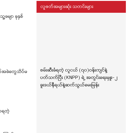
။
လူဖတ်အများဆုံး သတင်းများ
ူ့ခမျာ ခုနှစ်
ဖမ်းဆီးခံရတဲ့ လူငယ် (၇၀)ဝန်းကျင်နဲ့
က်အခဲတွေသိပ်မ
ပတ်သက်ပြီး (KNPP) ရဲ့ အတွင်းရေးမှူး-၂
ခူးဒယ်နီရယ်နဲ့ဆက်သွယ်မေးမြန်း
ာရတဲ့