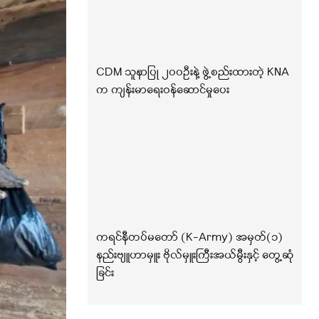
CDM သူနာပြု ၂၀၀ဦးနဲ့ ဖွဲ့စည်းထားတဲ့ KNA
က ကျန်းမာရေးဝန်ဆောင်မှုပေး
ကရင်နီတပ်မတော် (K-Army) အမှတ်(၁)
နည်းဗျူဟာမှူး ဗိုလ်မှူးကြီးအယ်မွီးနှင့် တွေ့ဆုံ
ခြင်း