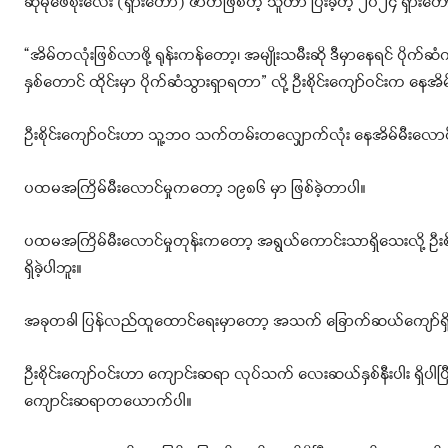
ဆိုမိုဖေစိုးလေး (ရှားတော) ဇာတိဖြစ်တဲ့ သူဟာ ပြီးခဲ့တဲ့ ၂၀၂၄ ရှားတောမ
“အိမ်တလုံးဖြစ်လာဖို့ ရုန်းကန်တော့၊ အမျိုးသမီးဆို ဒီမှာနေရင် ပိုက်ဆ
နှစ်တောင် ထိုင်းမှာ ပိုက်ဆံသွားရှာရတာ” လို့ ဦးစိုင်းကျော်ဝင်းက နေအိမ
ဦးစိုင်းကျော်ဝင်းဟာ သူ့ဘဝ သက်တမ်းတလျှောက်လုံး နေအိမ်မီးလောင်ပြာက
ပထမအကြိမ်မီးလောင်မှုကတော့ ၁၉၈၆ မှာ ဖြစ်ခဲ့တာပါ။
ပထမအကြိမ်မီးလောင်မှုတုန်းကတော့ အရွယ်ကောင်းသာရှိသေးလို့ ဦး
ရှိခဲ့ပါဘူး။
အခုတခါ ပြန်လည်ထူထောင်ရေးမှာတော့ အသက် ခြောက်ဆယ်ကျော်ရှိ
ဦးစိုင်းကျော်ဝင်းဟာ ကျောင်းဆရာ လုပ်သက် လေးဆယ်နှစ်နီးပါး ရှိပ
ကျောင်းဆရာတယောက်ပါ။