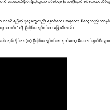
 လေးဆယ်နီးပါးရှိတဲ့သူဟာ ပင်စင်ရခါနီး အချိန်မှာပဲ စစ်အာဏာသိမ်းမှု
 ပင်စင် ရပြီဆို စုငွေတွေလည်း ရမှာပဲလေ။ အခုတော့ ဒါတွေလည်း ဘာမှခံစ
်သွားတယ်။” လို့ ဦးစိုင်းကျော်ဝင်းက ပြောပါတယ်။
ပါး လုပ်ကိုင်လာခဲ့တဲ့ ဦးစိုင်းကျော်ဝင်းအတွက်တော့ မီးလောင်ပျက်စီးသွား