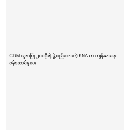
CDM သူနာပြု ၂၀၀ဦးနဲ့ ဖွဲ့စည်းထားတဲ့ KNA က ကျန်းမာရေး
ဝန်ဆောင်မှုပေး