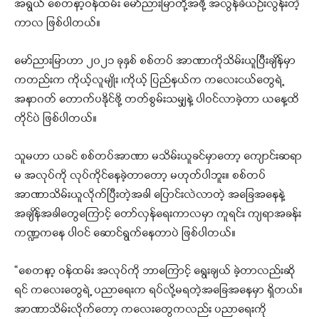
အရွယ် စေတနာ့ဝန်ထမ်း မော်ညားမြာတို့အဖို့ အလွန်ခဲယဉ်းလွန်းတဲ့
ကာလ ဖြစ်ပါတယ်။
မော်ညားမြာဟာ ၂၀၂၁ ခုနှစ် စစ်တပ် အာဏာကိုသိမ်းယူပြီးချိန်မှာ
ကတည်းက ကိုယ့်လူမျိုး ၊ကိုယ့် ပြည်နယ်က ကလေးငယ်တွေရဲ့
အနာဂတ် တောက်ပနိုင်ဖို့ တတ်စွမ်းသမျှနဲ့ ပါဝင်လာခဲ့တာ ယနေ့ထိ
တိုင်ပဲ ဖြစ်ပါတယ်။
သူမဟာ ယခင် စစ်တပ်အာဏာ မသိမ်းယူခင်မှာတော့ ကျောင်းဆရာ
မ အလုပ်ကို လုပ်ကိုင်နေခဲ့တာတော့ မဟုတ်ပါဘူး။ စစ်တပ်
အာဏာသိမ်းယူလိုက်ပြီးတဲ့အခါ ပြောင်းလဲလာတဲ့ အခြေအနေနဲ့
အချိန်အခါတွေကြောင့် တော်လှန်ရေးကာလမှာ ကူရင်း ကျရာအခန်း
ကဏ္ဍကနေ ပါဝင် ဆောင်ရွက်နေတာပဲ ဖြစ်ပါတယ်။
“စေတနာ့ ဝန်ထမ်း အလုပ်ကို ဘာကြောင့် ရွေးချယ် ခဲ့တာလည်းဆို
ရင် ကလေးတွေရဲ့ ပညာရေးက ရပ်လို့မရတဲ့အခြေအနေမှာ ရှိတယ်။
အာဏာသိမ်းလိုက်တော့ ကလေးတွေကလည်း ပညာရေးကို