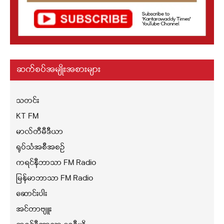
ဆက်စပ်အမျိုးအစားများ
သတင်း
KT FM
မာလ်တီမီဒီယာ
ရုပ်သံအစီအစဉ်
ကရင်နီဘာသာ FM Radio
မြန်မာဘာသာ FM Radio
ဆောင်းပါး
အင်တာဗျူး