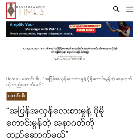
Home
ဆောင်းပါး
“အပြန်အလှန်လေးစားမှုနဲ့ ပိုမိုကောင်းမွန်တဲ့ အနာဂတ်
ကို တည်ဆောက်မယ်”
ဆောင်းပါး
“အပြန်အလှန်လေးစားမှုနဲ့ ပိုမို
ကောင်းမွန်တဲ့ အနာဂတ်ကို
တည်ဆောက်မယ်”