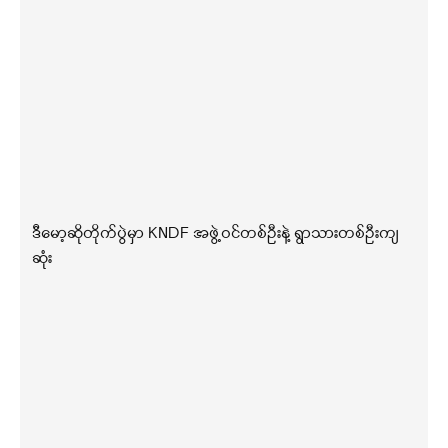
ဒီမော့ဆိုတိုက်ပွဲမှာ KNDF အဖွဲ့ဝင်တစ်ဦးနဲ့ ရွာသားတစ်ဦးကျ
ဆုံး