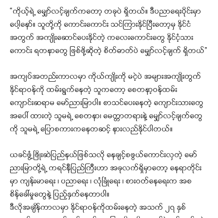
“ကိုယ့်ရဲ့ မျှော်လင့်ချက်ကတော့ တခုပဲ ရှိတယ်။ ဒီပညာရေးပိုင်းမှာ
ပေါ့နော်။ သူတို့ကို ကောင်းကောင်း သင်ကြားနိုင်ပြီးတော့မှ နိုင်ငံ
အတွက် အကျိုးဆောင်ပေးနိုင်တဲ့ ကလေးကောင်းတွေ နိုင်ငံ့သား
ကောင်း ရတနာ‌တွေ ဖြစ်ဖို့ဆိုတဲ့ စိတ်ဓာတ်ပဲ မျှော်လင့်ချက် ရှိတယ်”
အကျပ်အတည်းကာလမှာ ကိုယ်ကျိုးကို မငဲ့ပဲ အများအကျိုးတွက်
နိုင်ရာဝန်ကို ထမ်းရွက်နေတဲ့ သူကတော့ စေတနာ့ဝန်ထမ်း
ကျောင်းဆရာမ မော်ညားမြာပါ။ စာသင်ပေးနေတဲ့ ကျောင်းသားတွေ
အပေါ် ထားတဲ့ သူမရဲ့ စေတနာ၊ မေတ္တာတရားနဲ့ မျှော်လင့်ချက်တွေ
ကို သူမရဲ့ ပြောစကားကနေတဆင့် နားလည်နိုင်ပါတယ်။
ယခင်ဖွံ့ဖြိုးဆဲပြည်နယ်ဖြစ်သလို နေချင့်စဖွယ်ကောင်းလှတဲ့ မော်
ညားမြာတို့ရဲ့ ကရင်နီပြည်ကြီးဟာ အခုလက်ရှိမှာတော့ နေရာတိုင်း
မှာ ကျန်းမာရေး ၊ ပညာရေး ၊ လုံခြုံရေး ၊ စားဝတ်နေရေးက အစ
စိန်ခေါ်မှုတွေနဲ့ ပြည့်နှက်နေတာပါ။
ဒီလိုအချိန်ကာလမှာ နိုင်ရာဝန်ကိုထမ်းနေတဲ့ အသက် ၂၇ နှစ်