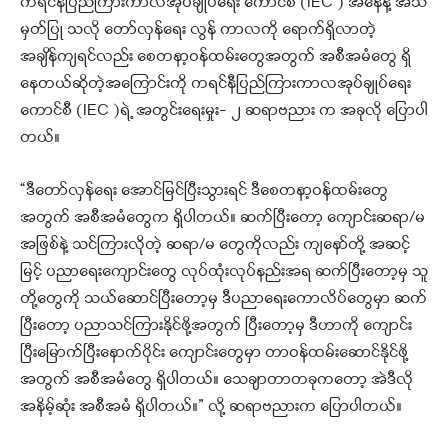
ကရင်နီပြည်ကြားကာလအုပ်ချုပ်ရေး ကောင်စီ (IEC ) အနေနဲ့ အသိ
မှတ်ပြု သလို တော်လှန်ရေး လွန် ကာလကို ရောက်ရှိလာတဲ့
အချိန်ကျရင်လည်း စေတနာ့ဝန်ထမ်းတွေအတွက် အစီအမံတွေ ရှိ
နေတယ်ဆိုတဲ့အကြောင်းကို ကရင်နီပြည်ကြားကာလအုပ်ချုပ်ရေး
ကောင်စီ (IEC )ရဲ့ အတွင်းရေးမှုး- ၂ ဆရာဗညား က အခုလို ပြောပါ
တယ်။
“ဒီတော်လှန်ရေး အောင်မြင်ပြီးသွားရင် ဒီစေတနာ့ဝန်ထမ်းတွေ
အတွက် အစီအမံတွေက ရှိပါတယ်။ ဆက်ပြီးတော့ ကျောင်းဆရာ/မ
အဖြစ်နဲ့ သင်ကြားလိုတဲ့ ဆရာ/မ တွေကိုလည်း ကျနော်တို့ အဆင့်
မြင့် ပညာရေးကျောင်းတွေ လုပ်ထုံးလုပ်နည်းအရ ဆက်ပြီးတော့မှ သူ
တို့တွေကို သယ်ဆောင်ပြီးတော့မှ ဒီပညာရေးကောလိပ်တွေမှာ ဆက်
ပြီးတော့ ပညာသင်ကြားနိုင်ဖို့အတွက် ပြီးတော့မှ ဒီဟာကို ကျောင်း
ပြီးမြောက်ပြီးနောက်ပိုင်း ကျောင်း​တွေမှာ တာဝန်ထမ်းဆောင်နိုင်ဖို့
အတွက် အစီအမံတွေ ရှိပါတယ်။ သေချာတာတခုကတော့ အဲဒီလို
အနိမ့်ဆုံး အစီအမံ ရှိပါတယ်။” လို့ ဆရာဗညားက ပြောပါတယ်။