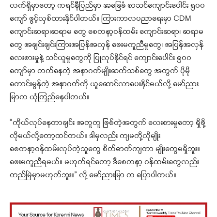
လက်ရှိမှာတော့ ကရင်နီပြည်မှာ အခြေခံ စာသင်ကျောင်းပေါင်း ၅၀၀
ကျော် ဖွင့်လှစ်ထားနိုင်ပါတယ်။ ကြားကာလပညာရေးမှာ CDM
ကျောင်းဆရာ၊ဆရာမ တွေ စေတနာ့ဝန်ထမ်း ကျောင်းဆရာ၊ ဆရာမ
တွေ အချင်းချင်းကြားအပြန်အလှန် ဖေးမကူညီမှုတွေ၊ အပြန်အလှန်
လေးစားမှုနဲ့ သင်ယူမှုတွေကို ပြုလုပ်နိုင်ရင် ကျောင်းပေါင်း ၅၀၀
ကျော်မှာ တက်နေတဲ့ အနာဂတ်မျိုးဆက်သစ်တွေ အတွက် ပိုမို
ကောင်းမွန်တဲ့ အနာဂတ်ကို ယူဆောင်လာပေးနိုင်မယ်လို့ မော်ညား
မြာက ယုံကြည်နေပါတယ်။
“ကိုယ်လုပ်နေတာချင်း အတူတူ ဖြစ်တဲ့အတွက် လေးစားမှုတော့ ရှိဖို့
လိုမယ်လို့တော့ထင်တယ်။ ဒါမှလည်း ကျမတို့လိုမျိုး
စေတနာ့ဝန်ထမ်းလုပ်တဲ့သူတွေ စိတ်ဓာတ်ကျတာ မျိုးတွေမရှိဘူး။
ဖေးမကူညီရမယ်။ မဟုတ်ရင်တော့ ဒီစေတနာ့ ဝန်ထမ်းတွေလည်း
တည်မြဲမှာမဟုတ်ဘူး။” လို့ မော်ညားမြာ က ပြောပါတယ်။