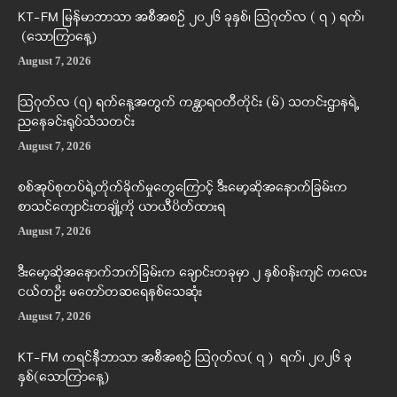
KT-FM မြန်မာဘာသာ အစီအစဉ် ၂၀၂၆ ခုနှစ်၊ ဩဂုတ်လ ( ၇ ) ရက်၊
(သောကြာနေ့)
August 7, 2026
ဩဂုတ်လ (၇) ရက်နေ့အတွက် ကန္တာရဝတီတိုင်း (မ်) သတင်းဌာနရဲ့
ညနေခင်းရုပ်သံသတင်း
August 7, 2026
စစ်အုပ်စုတပ်ရဲ့တိုက်ခိုက်မှုတွေကြောင့် ဒီးမော့ဆိုအနောက်ခြမ်းက
စာသင်ကျောင်းတချို့ကို ယာယီပိတ်ထားရ
August 7, 2026
ဒီးမော့ဆိုအနောက်ဘက်ခြမ်းက ချောင်းတခုမှာ ၂ နှစ်ဝန်းကျင် ကလေး
ငယ်တဦး မတော်တဆရေနစ်သေဆုံး
August 7, 2026
KT-FM ကရင်နီဘာသာ အစီအစဉ် ဩဂုတ်လ( ၇ ) ရက်၊ ၂၀၂၆ ခု
နှစ်(သောကြာနေ့)