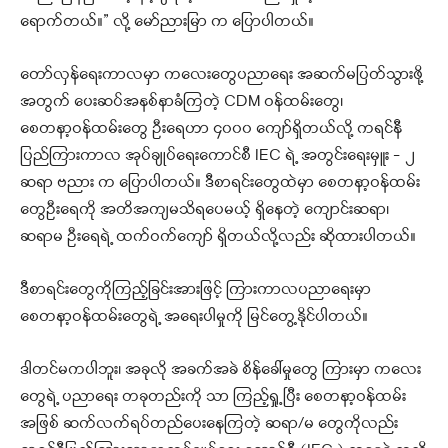
ရောက်တယ်။” လို့ မော်ညားမြာ က ပြောပါတယ်။
တော်လှန်ရေးကာလမှာ ကလေးတွေပညာရေး အဆက်မပြတ်သွားဖို့
အတွက် ပေးဆပ်အနစ်နာခံကြတဲ့ CDM ဝန်ထမ်းတွေ၊
စေတနာ့ဝန်ထမ်းတွေ ဦးရေဟာ ၄၀၀၀ ကျော်ရှိတယ်လို့ ကရင်နီ
ပြည်ကြားကာလ အုပ်ချုပ်ရေးကောင်စီ IEC ရဲ့ အတွင်းရေးမှူး – ၂
ဆရာ ဗညား က ပြောပါတယ်။ ဒီစာရင်းတွေထဲမှာ စေတနာ့ဝန်ထမ်း
တွေဦးရေကို အတိအကျမသိရပေမယ့် ရှိနေတဲ့ ကျောင်းဆရာ၊
ဆရာမ ဦးရေရဲ့ ထက်ဝက်ကျော် ရှိတယ်လို့လည်း ဆိုထားပါတယ်။
ဒီစာရင်းတွေကိုကြည့်ခြင်းအားဖြင့် ကြားကာလပညာရေးမှာ
စေတနာ့ဝန်ထမ်းတွေရဲ့ အရေးပါမှုကို မြင်တွေ့နိုင်ပါတယ်။
ဒါတင်မကပါဘူး၊ အခုလို အခက်အခဲ စိန်ခေါ်မှုတွေ ကြားမှာ ကလေး
တွေရဲ့ ပညာရေး တခုတည်းကို သာ ကြည့်ရှု့ပြီး စေတနာ့ဝန်ထမ်း
အဖြစ် ဆက်လက်ရပ်တည်ပေးနေကြတဲ့ ဆရာ/မ တွေကိုလည်း