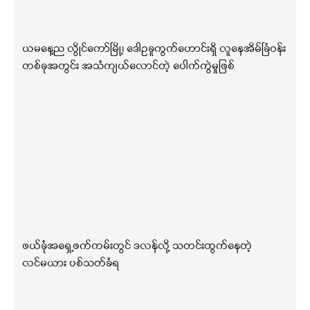
ယမနေ့ည လွိုင်ကော်မြို့၊ ဒေါဥခူကွက်ဟောင်းရှိ လူနေအိမ်ခြံဝန်း
တစ်ခုအတွင်း အသံကျယ်လောင်တဲ့ ပေါက်ကွဲမှုဖြစ်
ဖယ်ခုံအရှေ့ဖက်ကမ်းတွင် ဒလန်လို့ သတင်းထွက်နေတဲ့
လင်မယား ပစ်သတ်ခံရ