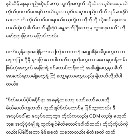
နှစ်သိမ့်နေရလည်းဆိုရင်တော့ သူတို့အတွက် ကိုယ်ကလုပ်ပေးရမယ်
ကိုယ်မှမလုပ်ပေးရင် ဘယ်သူက လုပ်ပေးမှာလည်း ကိုယ်လုပ်ပေးနိုင်
သလောက် ကိုယ်လုပ်ပေးရမယ်။ သူတို့က ကိုယ့်ကို လိုအပ်နေသေး
တယ်ဆိုတဲ့ စိတ်ဓာတ်မျိုးနဲ့ပဲ ရှေ့ဆက်ပြီးတော့မှ သွားနေတယ်” လို့
မော်ညားမြာက ပြောပါတယ်။
တော်လှန်ရေးအချိန်ကာလ ကြာလာတာနဲ့ အမျှ စိန်ခေါ်မှုတွေက တ
နေ့တခြား ပိုမို များပြားလာပါတယ်။ သူတို့တွေဟာ စေတနာ့ဝန်ထမ်း
ဖြစ်တဲ့အတွက် အခြားနဲ့ ရင်ဘောင်တန်းရတဲ့ အခါမျိုးတွေမှာ စိတ်
အားငယ်ရတာမျိုးတွေနဲ့ ကြုံတွေ့ရတာတွေလည်း ရှိတယ်လို့ဆိုပါ
တယ်။
“စိတ်ဓာတ်ပိုင်းဆိုင်ရာ အနေနဲ့ကတော့ တော်တော်လေးကို
စိတ်ဓာတ်ကျတယ်။ ထွက်ချင်စိတ်တောင်မှ ဖြစ်သွားတယ်။ ဒီ
အလုပ်ပေါ်မှာ မလုပ်တော့ဘူး။ ကိုယ်ကလည်း CDM လည်း မဟုတ်
ဘူး။ အလိုပုံစံမျိုးနဲ့ ထွက်ချင်စိတ်တောင်ပေါက်တယ်။ ကိုယ့်ကိုယ်ကို
လည်း ပြန်ပြီးတော့ နိမ့်ချရတဲ့ သဘောလည်း ရှိတဲ့အထိ တက်