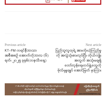
Facebook
X
WhatsApp
Previous article
Next article
KT-FM ကရင်နီဘာသာ
ပြည်သူလူထုရဲ့ အားကိုးယုံကြည်မှု
အစီအစဉ် အောက်တိုဘာလ (၆)
ကို အလွဲသုံးစားလုပ်ပြီး ကိုယ်ကျိုး
ရက်၊ ၂၀၂၅ ခုနှစ်(တနင်္လာနေ့)
အတွက် အသုံးမချဖို့
တော်လှန်ရေးတပ်ဖွဲ့တွေကို
ဗိုလ်မှူးချုပ် အောင်မြတ် မှာကြား