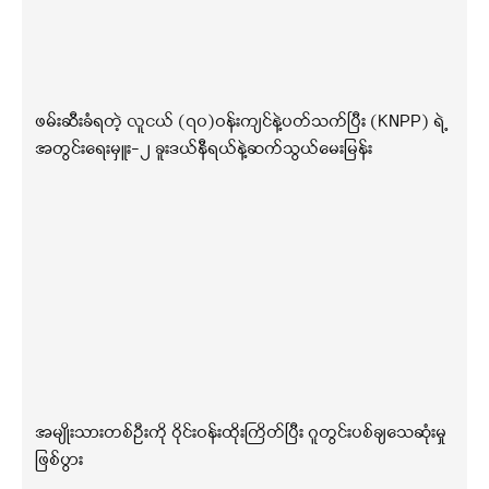
ဖမ်းဆီးခံရတဲ့ လူငယ် (၇၀)ဝန်းကျင်နဲ့ပတ်သက်ပြီး (KNPP) ရဲ့
အတွင်းရေးမှူး-၂ ခူးဒယ်နီရယ်နဲ့ဆက်သွယ်မေးမြန်း
အမျိုးသားတစ်ဦးကို ဝိုင်းဝန်းထိုးကြိတ်ပြီး ဂူတွင်းပစ်ချသေဆုံးမှု
ဖြစ်ပွား