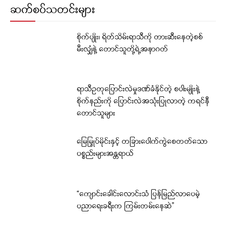
ဆက်စပ်သတင်းများ
စိုက်ပျိုး၊ ရိတ်သိမ်းရာသီကို တားဆီးနေတဲ့စစ်
မီးလျှံနဲ့ တောင်သူတို့ရဲ့အနာဂတ်
ရာသီဥတုပြောင်းလဲမှုဒဏ်ခံနိုင်တဲ့ စပါးမျိုးနဲ့
စိုက်နည်းကို ပြောင်းလဲအသုံးပြုလာတဲ့ ကရင်နီ
တောင်သူများ
မြေမြှုပ်မိုင်းနှင့် တခြားပေါက်ကွဲစေတတ်သော
ပစ္စည်းများအန္တရာယ်
“ကျောင်းခေါင်းလောင်းသံ ပြန်မြည်လာပေမဲ့
ပညာရေးခရီးက ကြမ်းတမ်းနေဆဲ”