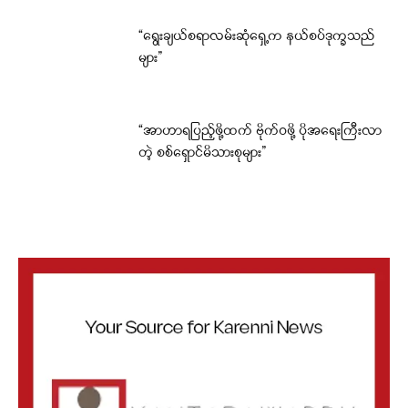
“ရွေးချယ်စရာလမ်းဆုံရှေ့က နယ်စပ်ဒုက္ခသည်
များ”
“အာဟာရပြည့်ဖို့ထက် ဗိုက်ဝဖို့ ပိုအရေးကြီးလာ
တဲ့ စစ်ရှောင်မိသားစုများ”