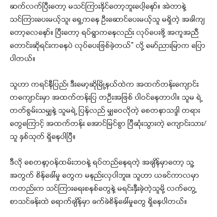
ဆက်လက်ပြီးတော့ မသင်ကြားနိုင်တော့ဘူးပေါ့နော်။ အဲတာနဲ့
သင်ကြားပေးမယ့်သူ၊ ရှေ့ကနေ ဦးဆောင်ပေးမယ့်သူ မရှိတဲ့ အခါကျ
တော့လေနော်။ ပြီးတော့ ရပ်ရွာကနေလည်း လုပ်ပေးဖို့ အကူအညီ
တောင်းဆိုရင်းကနေပဲ လုပ်ပေးဖြစ်ခဲ့တယ်” လို့ မော်ညားမြာက ပြော
ပါတယ်။
သူဟာ ကရင်နီပြည်၊ ဒီးမော့ဆိုမြို့နယ်ထဲက အထက်တန်းကျောင်း
တကျောင်းမှာ အထက်တန်းပြ တဦးအဖြစ် ပါဝင်နေတာပါ။ သူမ ရဲ့
တတ်စွမ်းသမျှနဲ့ သူမရဲ့ ပြန်လည် မျှဝေလိုတဲ့ စေတနာသဒ္ဒါ တရား
တွေကြောင့် အထက်တန်း အောင်မြင်စွာ ပြီဆုံးသွားတဲ့ ကျောင်းသား/
သူ နှစ်သုတ် ရှိနေပါပြီ။
ဒီလို စေတနာ့ဝန်ထမ်းဘဝနဲ့ ရပ်တည်နေရတဲ့ အချိန်မှာတော့ သူ့
အတွက် စိန်ခေါ်မှု တွေက မနည်းလှပါဘူး။ သူဟာ ယခင်ကာလမှာ
ကတည်းက သင်ကြားရေးစနစ်တွေနဲ့ မရင်းနှီးခဲ့တဲ့သူမို့ လက်တွေ့
စာသင်ခန်းထဲ ရောက်ချိန်မှာ ခက်ခဲစိန်ခေါ်မှုတွေ ရှိနေပါတယ်။