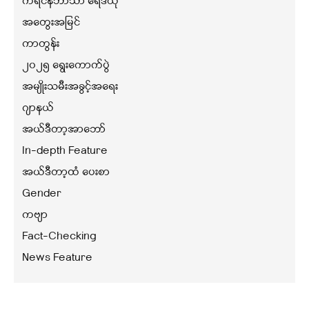
ကရင်နီဘာသာ ရေဒီယို
အတွေးအမြင်
ကာတွန်း
၂၀၂၅ ရွေးကောက်ပွဲ
အမျိုးသမီးအခွင့်အရေး
ဂျာနယ်
အယ်ဒီတာ့အာဘော်
In-depth Feature
အယ်ဒီတာ့ထံ ပေးစာ
Gender
ကဗျာ
Fact-Checking
News Feature