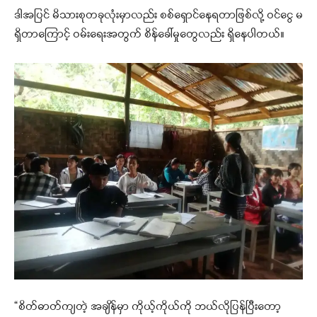
ဒါအပြင် မိသားစုတခုလုံးမှာလည်း စစ်ရှောင်နေရတာဖြစ်လို့ ဝင်ငွေ မ
ရှိတာကြောင့် ဝမ်းရေးအတွက် စိန်ခေါ်မှုတွေလည်း ရှိနေပါတယ်။
“စိတ်ဓာတ်ကျတဲ့ အချိန်မှာ ကိုယ့်ကိုယ်ကို ဘယ်လိုပြန်ပြီးတော့