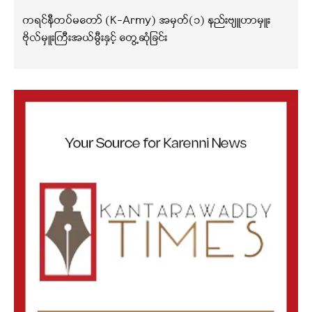
ကရင်နီတပ်မတော် (K-Army) အမှတ်(၁) နည်းဗျူဟာမှူး
ဗိုလ်မှူးကြီးအယ်မွီးနှင့် တွေ့ဆုံခြင်း