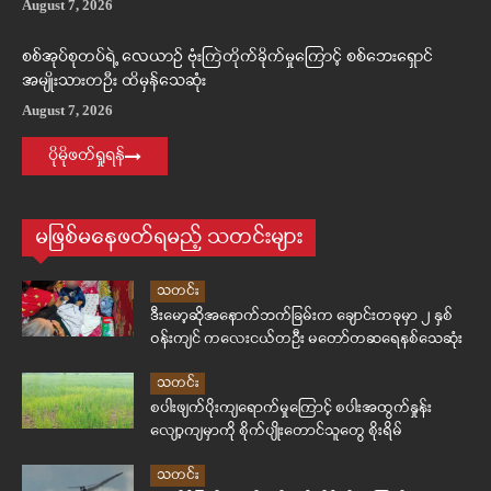
August 7, 2026
စစ်အုပ်စုတပ်ရဲ့ လေယာဉ် ဗုံးကြဲတိုက်ခိုက်မှုကြောင့် စစ်ဘေးရှောင်
အမျိုးသားတဦး ထိမှန်သေဆုံး
August 7, 2026
ပိုမိုဖတ်ရှုရန်
မဖြစ်မနေဖတ်ရမည့် သတင်းများ
သတင်း
ဒီးမော့ဆိုအနောက်ဘက်ခြမ်းက ချောင်းတခုမှာ ၂ နှစ်
ဝန်းကျင် ကလေးငယ်တဦး မတော်တဆရေနစ်သေဆုံး
သတင်း
စပါးဖျက်ပိုးကျရောက်မှုကြောင့် စပါးအထွက်နှုန်း
လျော့ကျမှာကို စိုက်ပျိုးတောင်သူတွေ စိုးရိမ်
သတင်း