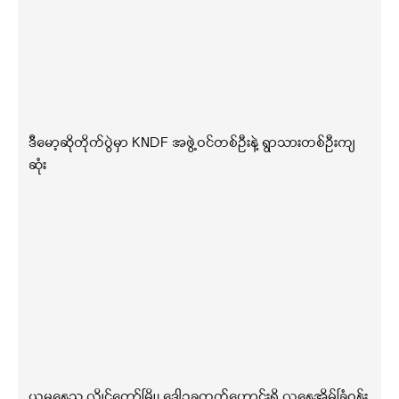
ဒီမော့ဆိုတိုက်ပွဲမှာ KNDF အဖွဲ့ဝင်တစ်ဦးနဲ့ ရွာသားတစ်ဦးကျ
ဆုံး
ယမနေ့ည လွိုင်ကော်မြို့၊ ဒေါဥခူကွက်ဟောင်းရှိ လူနေအိမ်ခြံဝန်း