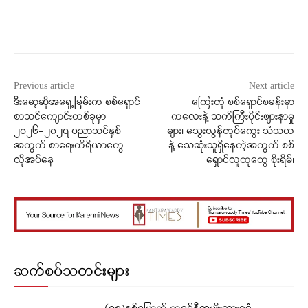
Facebook
X
WhatsApp
Previous article
Next article
ဒီးမော့ဆိုအရှေ့ခြမ်းက စစ်ရှောင်
ကြေးတုံ စစ်ရှောင်စခန်းမှာ
စာသင်ကျောင်းတစ်ခုမှာ
ကလေးနဲ့ သက်ကြီးပိုင်းဖျားနာမှု
၂၀၂၆-၂၀၂၇ ပညာသင်နှစ်
များ၊ သွေးလွန်တုပ်ကွေး သံသယ
အတွက် စာရေးကိရိယာတွေ
နဲ့ သေဆုံးသူရှိနေတဲ့အတွက် စစ်
လိုအပ်နေ
ရှောင်လူထုတွေ စိုးရိမ်၊
ဆက်စပ်သတင်းများ