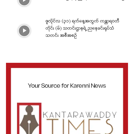
ဇူလိုင်လ (၃၁) ရက်နေ့အတွက် ကန္တာရဝတီ
တိုင်း (မ်) သတင်းဌာနရဲ့ ညနေခင်းရုပ်သံ
သတင်း အစီအစဉ်