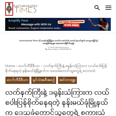
Home
မာလ်တီမီဒီယာ
လက်နက်ကြီးနဲ့ ဒရုန်းသံကြားက လယ်စပါးပြန်
စိုက်နေရတဲ့ နန်းမယ်ခုံမြို့နယ်က ဒေသခံတောင်သူတွေရဲ့ စကားသံ
မာလ်တီမီဒီယာ
ရုပ်သံအစီအစဉ်
အင်တာဗျူး
လက်နက်ကြီးနဲ့ ဒရုန်းသံကြားက လယ်
စပါးပြန်စိုက်နေရတဲ့ နန်းမယ်ခုံမြို့နယ်
က ဒေသခံတောင်သူတွေရဲ့ စကားသံ