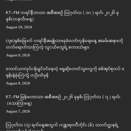
KT-FM ကရင်နီဘာသာ အစီအစဉ် ဩဂုတ်လ ( ၁၀ ) ရက်၊ ၂၀၂၆ ခု
နှစ်(တနင်္လာနေ့)
August 10, 2026
(၇၈)နှစ်မြောက် ကရင်နီအမျိုးသားခုခံတော်လှန်ရေးနေ့ အခမ်းအနားကို
တက်ရောက်လာကြတဲ့ လူငယ်တွေရဲ့ စကားသံများ
August 9, 2026
တောင်ယာလုပ်ငန်းခွင်ဝင်နေတဲ့ ဖရူဆိုတောင်သူတွေကို စစ်အုပ်စုတပ် ဒ
ရုန်းနဲ့ဗုံးကြဲလို့ တဦးထိမှန်
August 9, 2026
KT-FM မြန်မာဘာသာ အစီအစဉ် ၂၀၂၆ ခုနှစ်၊ ဩဂုတ်လ ( ၇ ) ရက်၊
(သောကြာနေ့)
August 7, 2026
ဩဂုတ်လ (၇) ရက်နေ့အတွက် ကန္တာရဝတီတိုင်း (မ်) သတင်းဌာနရဲ့