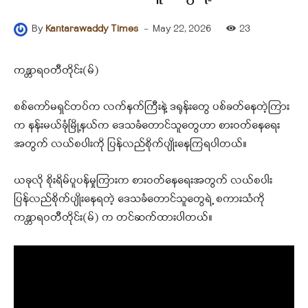
-
May 22, 2026
23
By
Kantarawaddy Times
ကန္တာရဝတီတိုင်း(မ်)
စစ်ကော်မရှင်တပ်က လက်နက်ကြီးနဲ့ ဒရုန်းတွေ ပစ်ခတ်နေတဲ့ကြား
က နန်းမယ်ခုံမြို့နယ်က ဒေသခံတောင်သူတွေဟာ စားဝတ်နေရေး
အတွက် လယ်စပါးကို ပြန်လည်စိုက်ပျိုးနေကြရပါတယ်။
ယခုလို စိုးရိမ်ပူပန်မှုကြားက စားဝတ်နေရေးအတွက် လယ်စပါး
ပြန်လည်စိုက်ပျိုးနေရတဲ့ ဒေသခံတောင်သူတွေရဲ့ စကားသံကို
ကန္တာရဝတီတိုင်း(မ်) က တင်ဆက်ထားပါတယ်။