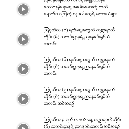
(၇၈)နှစ်မြောက် ကရင်နီအမျိုးသားခုခံ
တော်လှန်ရေးနေ့ အခမ်းအနားကို တက်
ရောက်လာကြတဲ့ လူငယ်တွေရဲ့ စကားသံများ
ဩဂုတ်လ (၇) ရက်နေ့အတွက် ကန္တာရဝတီ
တိုင်း (မ်) သတင်းဌာနရဲ့ ညနေခင်းရုပ်သံ
သတင်း
ဩဂုတ်လ (၆) ရက်နေ့အတွက် ကန္တာရဝတီ
တိုင်း (မ်) သတင်းဌာနရဲ့ ညနေခင်းရုပ်သံ
သတင်း
ဩဂုတ်လ (၅) ရက်နေ့အတွက် ကန္တာရဝတီ
တိုင်း (မ်) သတင်းဌာနရဲ့ ညနေခင်းရုပ်သံ
သတင်း အစီအစဉ်
ဩဂုတ်လ ၃ ရက် တနင်္လာနေ့ ကန္တာရဝတီတိုင်း
(မ်) သတင်းဌာနရဲ့ ညနေခင်းသတင်းအစီအစဉ်