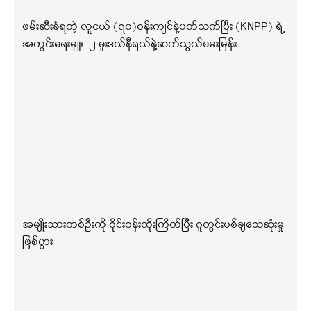
ဖမ်းဆီးခံရတဲ့ လူငယ် (၇၀)ဝန်းကျင်နဲ့ပတ်သက်ပြီး (KNPP) ရဲ့
အတွင်းရေးမှူး-၂ ခူးဒယ်နီရယ်နဲ့ဆက်သွယ်မေးမြန်း
အမျိုးသားတစ်ဦးကို ဝိုင်းဝန်းထိုးကြိတ်ပြီး ဂူတွင်းပစ်ချသေဆုံးမှု
ဖြစ်ပွား