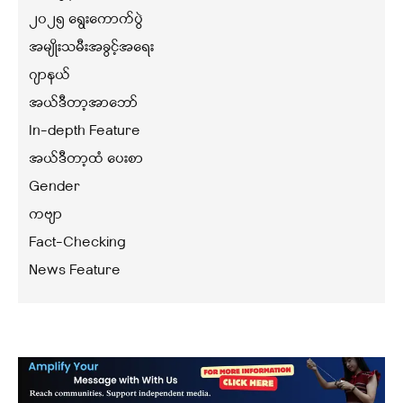
၂၀၂၅ ရွေးကောက်ပွဲ
အမျိုးသမီးအခွင့်အရေး
ဂျာနယ်
အယ်ဒီတာ့အာဘော်
In-depth Feature
အယ်ဒီတာ့ထံ ပေးစာ
Gender
ကဗျာ
Fact-Checking
News Feature