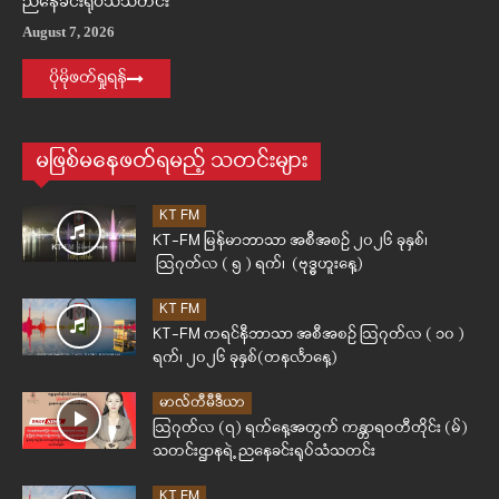
ညနေခင်းရုပ်သံသတင်း
August 7, 2026
ပိုမိုဖတ်ရှုရန်
မဖြစ်မနေဖတ်ရမည့် သတင်းများ
KT FM
KT-FM မြန်မာဘာသာ အစီအစဉ် ၂၀၂၆ ခုနှစ်၊
ဩဂုတ်လ ( ၅ ) ရက်၊ (ဗုဒ္ဓဟူးနေ့)
KT FM
KT-FM ကရင်နီဘာသာ အစီအစဉ် ဩဂုတ်လ ( ၁၀ )
ရက်၊ ၂၀၂၆ ခုနှစ်(တနင်္လာနေ့)
မာလ်တီမီဒီယာ
ဩဂုတ်လ (၇) ရက်နေ့အတွက် ကန္တာရဝတီတိုင်း (မ်)
သတင်းဌာနရဲ့ ညနေခင်းရုပ်သံသတင်း
KT FM