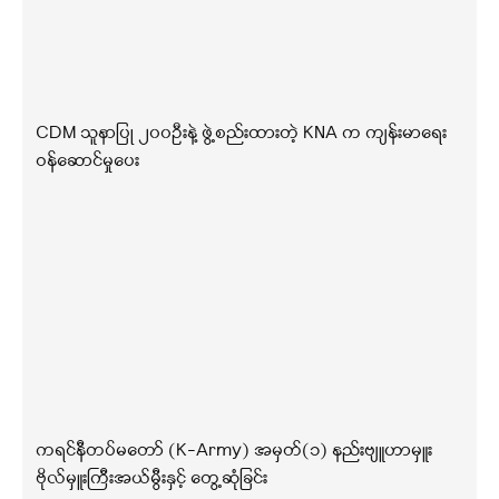
CDM သူနာပြု ၂၀၀ဦးနဲ့ ဖွဲ့စည်းထားတဲ့ KNA က ကျန်းမာရေး
ဝန်ဆောင်မှုပေး
ကရင်နီတပ်မတော် (K-Army) အမှတ်(၁) နည်းဗျူဟာမှူး
ဗိုလ်မှူးကြီးအယ်မွီးနှင့် တွေ့ဆုံခြင်း