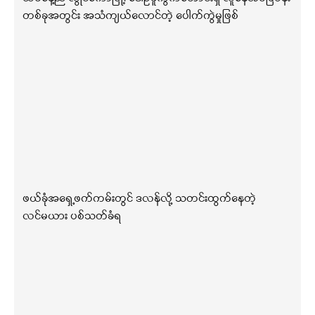
တစ်ခုအတွင်း အသံကျယ်လောင်တဲ့ ပေါက်ကွဲမှုဖြစ်
ဖယ်ခုံအရှေ့ဖက်ကမ်းတွင် ဒလန်လို့ သတင်းထွက်နေတဲ့
လင်မယား ပစ်သတ်ခံရ