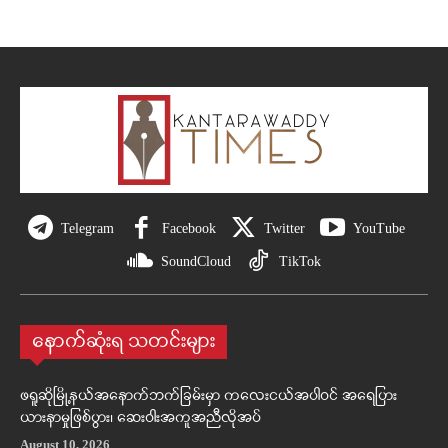
Telegram
Facebook
Twitter
YouTube
SoundCloud
TikTok
နောက်ဆုံးရ သတင်းများ
ဖရူဆိုမြို့နယ်အနောက်ဘက်ခြမ်းမှာ ကလေးငယ်အပါဝင် အရေပြား
ယားနာမှုဖြစ်ပွား၊ ဆေးဝါးအကူအညီလိုအပ်
August 10, 2026