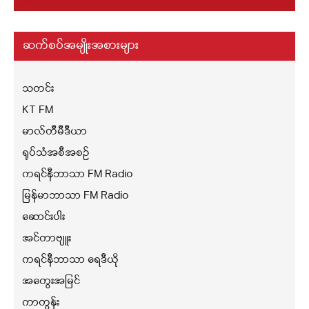
ဆက်စပ်အမျိုးအစားများ
သတင်း
KT FM
မာလ်တီမီဒီယာ
ရုပ်သံအစီအစဉ်
ကရင်နီဘာသာ FM Radio
မြန်မာဘာသာ FM Radio
ဆောင်းပါး
အင်တာဗျူး
ကရင်နီဘာသာ ရေဒီယို
အတွေးအမြင်
ကာတွန်း