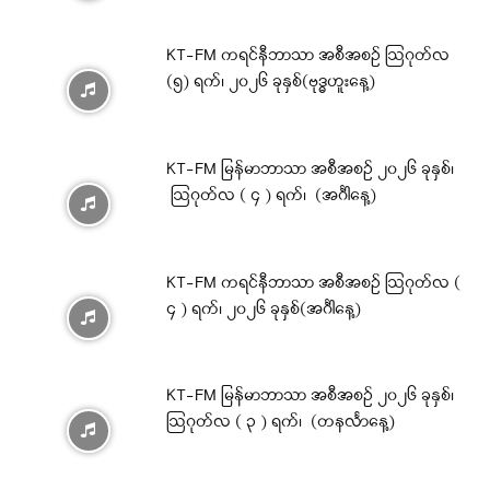
KT-FM ကရင်နီဘာသာ အစီအစဉ် ဩဂုတ်လ
(၅) ရက်၊ ၂၀၂၆ ခုနှစ်(ဗုဒ္ဓဟူးနေ့)
KT-FM မြန်မာဘာသာ အစီအစဉ် ၂၀၂၆ ခုနှစ်၊
ဩဂုတ်လ ( ၄ ) ရက်၊ (အင်္ဂါနေ့)
KT-FM ကရင်နီဘာသာ အစီအစဉ် ဩဂုတ်လ (
၄ ) ရက်၊ ၂၀၂၆ ခုနှစ်(အင်္ဂါနေ့)
KT-FM မြန်မာဘာသာ အစီအစဉ် ၂၀၂၆ ခုနှစ်၊
ဩဂုတ်လ ( ၃ ) ရက်၊ (တနင်္လာနေ့)