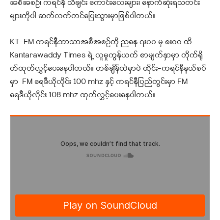
အစီအစဉ်၊ ကရင်နီ သီချင်း ကောင်းလေးများ၊ နောက်ဆုံးရသတင်း
များကိုပါ ဆက်လက်တင်ပြေးသွားမှာဖြစ်ပါတယ်။
KT-FM ကရင်နီဘာသာအစီအစဉ်ကို ညနေ ၇း၀၀ မှ ၈းဝဝ ထိ
Kantarawaddy Times ရဲ့ လူမှုကွန်ယက် စာမျက်နှာမှာ တိုက်ရို
တ်ထုတ်လွှင့်ပေးနေပါတယ်။ တစ်ချိန်ထဲမှာပဲ ထိုင်း-ကရင်နီနယ်စပ်
မှာ FM ရေဒီယိုလိုင်း 100 mhz နှင့် ကရင်နီပြည်တွင်းမှာ FM
ရေဒီယိုလိုင်း 108 mhz ထုတ်လွှင့်ပေးနေပါတယ်။