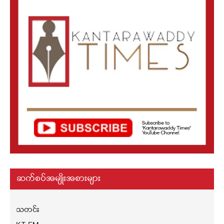
ဆက်စပ်အမျိုးအစားများ
သတင်း