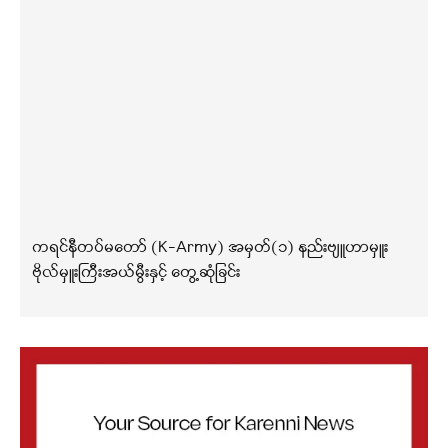
ကရင်နီတပ်မတော် (K-Army) အမှတ်(၁) နည်းဗျူဟာမှူး
ဗိုလ်မှူးကြီးအယ်မွီးနှင့် တွေ့ဆုံခြင်း