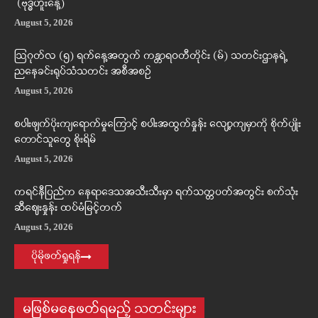
(ဗုဒ္ဓဟူးနေ့)
August 5, 2026
ဩဂုတ်လ (၅) ရက်နေ့အတွက် ကန္တာရဝတီတိုင်း (မ်) သတင်းဌာနရဲ့
ညနေခင်းရုပ်သံသတင်း အစီအစဉ်
August 5, 2026
စပါးဖျက်ပိုးကျရောက်မှုကြောင့် စပါးအထွက်နှုန်း လျော့ကျမှာကို စိုက်ပျိုး
တောင်သူတွေ စိုးရိမ်
August 5, 2026
ကရင်နီပြည်က နေရာဒေသအသီးသီးမှာ ရက်သတ္တပတ်အတွင်း စက်သုံး
ဆီဈေးနှုန်း ထပ်မံမြင့်တက်
August 5, 2026
ပိုမိုဖတ်ရှုရန်
မဖြစ်မနေဖတ်ရမည့် သတင်းများ