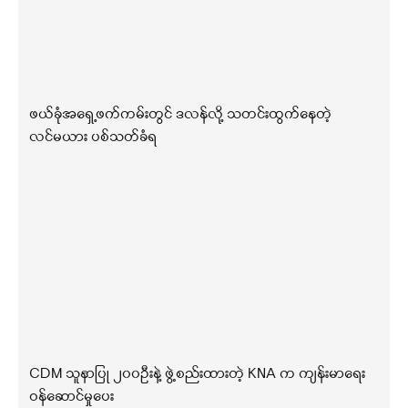
ဖယ်ခုံအရှေ့ဖက်ကမ်းတွင် ဒလန်လို့ သတင်းထွက်နေတဲ့
လင်မယား ပစ်သတ်ခံရ
CDM သူနာပြု ၂၀၀ဦးနဲ့ ဖွဲ့စည်းထားတဲ့ KNA က ကျန်းမာရေး
ဝန်ဆောင်မှုပေး