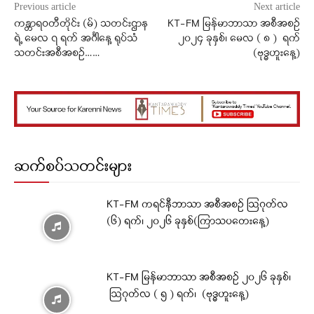
Previous article
Next article
ကန္တာရဝတီတိုင်း (မ်) သတင်းဌာန
KT-FM မြန်မာဘာသာ အစီအစဉ်
ရဲ့ မေလ ၇ ရက် အင်္ဂါနေ့ ရုပ်သံ
၂၀၂၄ ခုနှစ်၊ မေလ ( ၈ ) ရက်
သတင်းအစီအစဉ်……
(‌ဗုဒ္ဓဟူးနေ့)
ဆက်စပ်သတင်းများ
KT-FM ကရင်နီဘာသာ အစီအစဉ် ဩဂုတ်လ
(၆) ရက်၊ ၂၀၂၆ ခုနှစ်(ကြာသပတေးနေ့)
KT-FM မြန်မာဘာသာ အစီအစဉ် ၂၀၂၆ ခုနှစ်၊
ဩဂုတ်လ ( ၅ ) ရက်၊ (ဗုဒ္ဓဟူးနေ့)