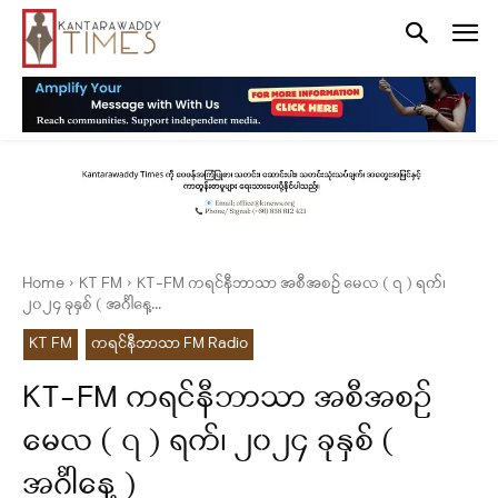
Home
KT FM
KT-FM ကရင်နီဘာသာ အစီအစဉ် မေလ ( ၇ ) ရက်၊
၂၀၂၄ ခုနှစ် ( အင်္ဂါနေ့...
KT FM
ကရင်နီဘာသာ FM Radio
KT-FM ကရင်နီဘာသာ အစီအစဉ်
မေလ ( ၇ ) ရက်၊ ၂၀၂၄ ခုနှစ် (
အင်္ဂါနေ့ )