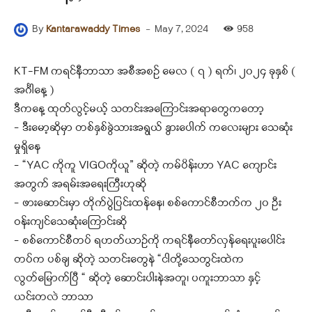
-
May 7, 2024
958
By
Kantarawaddy Times
KT-FM ကရင်နီဘာသာ အစီအစဉ် မေလ ( ၇ ) ရက်၊ ၂၀၂၄ ခုနှစ် (
အင်္ဂါနေ့ )
ဒီကနေ့ ထုတ်လွင့်မယ့် သတင်းအကြောင်းအရာတွေကတော့
– ဒီးမော့ဆိုမှာ တစ်နှစ်ခွဲသားအရွယ် နွားပေါက် ကလေးများ သေဆုံး
မှုရှိနေ
– “YAC ကိုကူ VIGOကိုယူ” ဆိုတဲ့ ကမ်ပိန်းဟာ YAC ကျောင်း
အတွက် အရမ်းအရေးကြီးဟုဆို
– ဖားဆောင်းမှာ တိုက်ပွဲပြင်းထန်နေ၊ စစ်ကောင်စီဘက်က ၂၀ ဦး
ဝန်းကျင်သေဆုံးကြောင်းဆို
– စစ်ကောင်စီတပ် ရဟတ်ယာဉ်ကို ကရင်နီတော်လှန်ရေးပူးပေါင်း
တပ်က ပစ်ချ ဆိုတဲ့ သတင်းတွေနဲ “ငါတို့သေတွင်းထဲက
လွတ်မြောက်ပြီ “ ဆိုတဲ့ ဆောင်းပါးနဲအတူ၊ ပကူးဘာသာ နှင့်
ယင်းတလဲ ဘာသာ