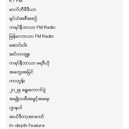
KT FM
မာလ်တီမီဒီယာ
ရုပ်သံအစီအစဉ်
ကရင်နီဘာသာ FM Radio
မြန်မာဘာသာ FM Radio
ဆောင်းပါး
အင်တာဗျူး
ကရင်နီဘာသာ ရေဒီယို
အတွေးအမြင်
ကာတွန်း
၂၀၂၅ ရွေးကောက်ပွဲ
အမျိုးသမီးအခွင့်အရေး
ဂျာနယ်
အယ်ဒီတာ့အာဘော်
In-depth Feature