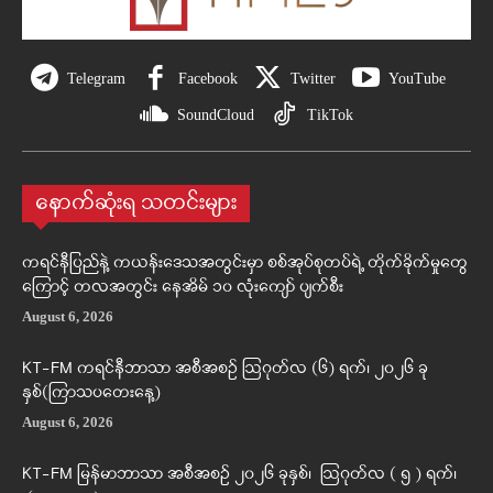
Telegram
Facebook
Twitter
YouTube
SoundCloud
TikTok
နောက်ဆုံးရ သတင်းများ
ကရင်နီပြည်နဲ့ ကယန်းဒေသအတွင်းမှာ စစ်အုပ်စုတပ်ရဲ့ တိုက်ခိုက်မှုတွေ
ကြောင့် တလအတွင်း နေအိမ် ၁၀ လုံးကျော် ပျက်စီး
August 6, 2026
KT-FM ကရင်နီဘာသာ အစီအစဉ် ဩဂုတ်လ (၆) ရက်၊ ၂၀၂၆ ခု
နှစ်(ကြာသပတေးနေ့)
August 6, 2026
KT-FM မြန်မာဘာသာ အစီအစဉ် ၂၀၂၆ ခုနှစ်၊ ဩဂုတ်လ ( ၅ ) ရက်၊