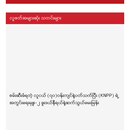
လူဖတ်အများဆုံး သတင်းများ
ဖမ်းဆီးခံရတဲ့ လူငယ် (၇၀)ဝန်းကျင်နဲ့ပတ်သက်ပြီး (KNPP) ရဲ့
အတွင်းရေးမှူး-၂ ခူးဒယ်နီရယ်နဲ့ဆက်သွယ်မေးမြန်း