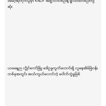
ဒီမော့ဆိုတိုက်ပွဲမှာ KNDF အဖွဲ့ဝင်တစ်ဦးနဲ့ ရွာသားတစ်ဦးကျ
ဆုံး
ယမနေ့ည လွိုင်ကော်မြို့၊ ဒေါဥခူကွက်ဟောင်းရှိ လူနေအိမ်ခြံဝန်း
တစ်ခုအတွင်း အသံကျယ်လောင်တဲ့ ပေါက်ကွဲမှုဖြစ်