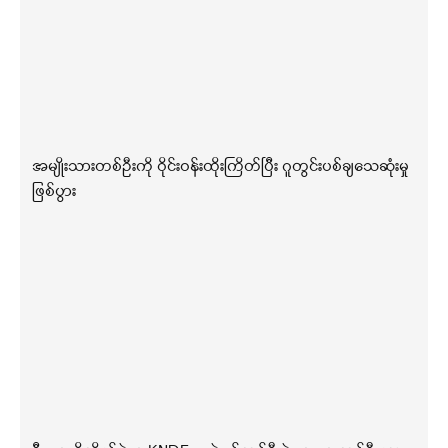
အမျိုးသားတစ်ဦးကို ဝိုင်းဝန်းထိုးကြိတ်ပြီး ဂူတွင်းပစ်ချသေဆုံးမှု
ဖြစ်ပွား