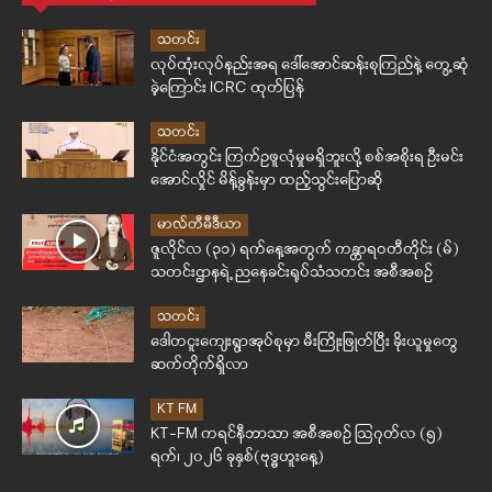
သတင်း
လုပ်ထုံးလုပ်နည်းအရ ဒေါ်အောင်ဆန်းစုကြည်နဲ့ တွေ့ဆုံ
ခဲ့ကြောင်း ICRC ထုတ်ပြန်
သတင်း
နိုင်ငံအတွင်း ကြက်ဥဖူလုံမှုမရှိဘူးလို့ စစ်အစိုးရ ဦးမင်း
အောင်လှိုင် မိန့်ခွန်းမှာ ထည့်သွင်းပြောဆို
မာလ်တီမီဒီယာ
ဇူလိုင်လ (၃၁) ရက်နေ့အတွက် ကန္တာရဝတီတိုင်း (မ်)
သတင်းဌာနရဲ့ ညနေခင်းရုပ်သံသတင်း အစီအစဉ်
သတင်း
ဒေါတငူးကျေးရွာအုပ်စုမှာ မီးကြိုးဖြုတ်ပြီး ခိုးယူမှုတွေ
ဆက်တိုက်ရှိလာ
KT FM
KT-FM ကရင်နီဘာသာ အစီအစဉ် ဩဂုတ်လ (၅)
ရက်၊ ၂၀၂၆ ခုနှစ်(ဗုဒ္ဓဟူးနေ့)