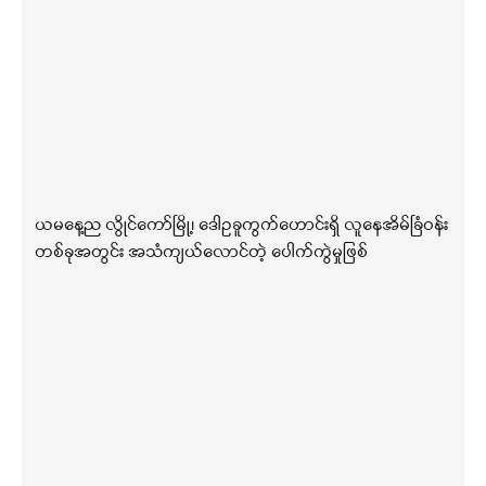
ယမနေ့ည လွိုင်ကော်မြို့၊ ဒေါဥခူကွက်ဟောင်းရှိ လူနေအိမ်ခြံဝန်း
တစ်ခုအတွင်း အသံကျယ်လောင်တဲ့ ပေါက်ကွဲမှုဖြစ်