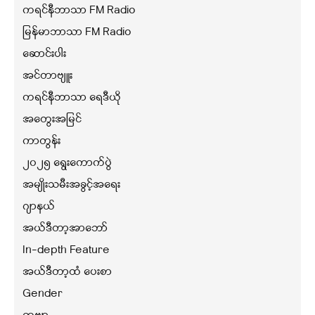
ကရင်နီဘာသာ FM Radio
မြန်မာဘာသာ FM Radio
ဆောင်းပါး
အင်တာဗျူး
ကရင်နီဘာသာ ရေဒီယို
အတွေးအမြင်
ကာတွန်း
၂၀၂၅ ရွေးကောက်ပွဲ
အမျိုးသမီးအခွင့်အရေး
ဂျာနယ်
အယ်ဒီတာ့အာဘော်
In-depth Feature
အယ်ဒီတာ့ထံ ပေးစာ
Gender