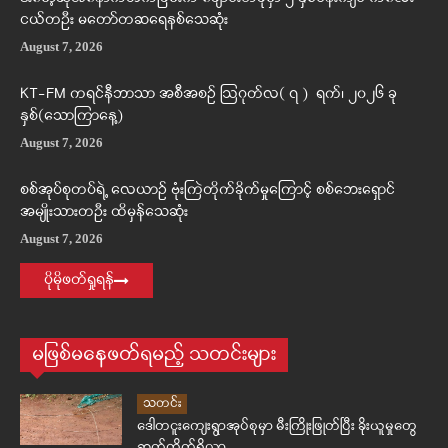
ငယ်တဦး မတော်တဆရေနစ်သေဆုံး
August 7, 2026
KT-FM ကရင်နီဘာသာ အစီအစဉ် ဩဂုတ်လ( ၇ ) ရက်၊ ၂၀၂၆ ခု
နှစ်(သောကြာနေ့)
August 7, 2026
စစ်အုပ်စုတပ်ရဲ့ လေယာဉ် ဗုံးကြဲတိုက်ခိုက်မှုကြောင့် စစ်ဘေးရှောင်
အမျိုးသားတဦး ထိမှန်သေဆုံး
August 7, 2026
ပိုမိုဖတ်ရှုရန်
မဖြစ်မနေဖတ်ရမည့် သတင်းများ
သတင်း
ဒေါတငူးကျေးရွာအုပ်စုမှာ မီးကြိုးဖြုတ်ပြီး ခိုးယူမှုတွေ
ဆက်တိုက်ရှိလာ