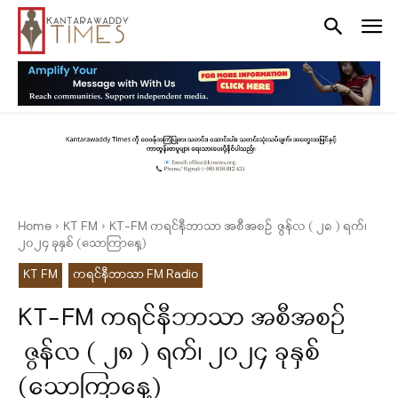
Home
KT FM
KT-FM ကရင်နီဘာသာ အစီအစဉ် ဇွန်လ ( ၂၈ ) ရက်၊
၂၀၂၄ ခုနှစ် (သောကြာနေ့)
KT FM
ကရင်နီဘာသာ FM Radio
KT-FM ကရင်နီဘာသာ အစီအစဉ်
ဇွန်လ ( ၂၈ ) ရက်၊ ၂၀၂၄ ခုနှစ်
(သောကြာနေ့)