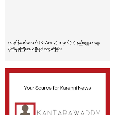
ကရင်နီတပ်မတော် (K-Army) အမှတ်(၁) နည်းဗျူဟာမှူး
ဗိုလ်မှူးကြီးအယ်မွီးနှင့် တွေ့ဆုံခြင်း