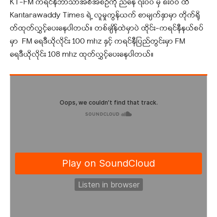
KT-FM ကရင်နီဘာသာအစီအစဉ်ကို ညနေ ၇း၀၀ မှ ၈းဝဝ ထိ
Kantarawaddy Times ရဲ့ လူမှုကွန်ယက် စာမျက်နှာမှာ တိုက်ရို
တ်ထုတ်လွှင့်ပေးနေပါတယ်။ တစ်ချိန်ထဲမှာပဲ ထိုင်း-ကရင်နီနယ်စပ်
မှာ FM ရေဒီယိုလိုင်း 100 mhz နှင့် ကရင်နီပြည်တွင်းမှာ FM
ရေဒီယိုလိုင်း 108 mhz ထုတ်လွှင့်ပေးနေပါတယ်။