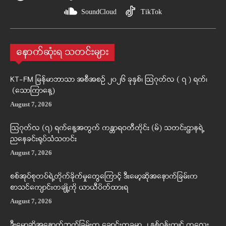
SoundCloud
TikTok
နောက်ဆုံးရ သတင်းများ
KT-FM မြန်မာဘာသာ အစီအစဉ် ၂၀၂၆ ခုနှစ်၊ ဩဂုတ်လ ( ၇ ) ရက်၊
(သောကြာနေ့)
August 7, 2026
ဩဂုတ်လ (၇) ရက်နေ့အတွက် ကန္တာရဝတီတိုင်း (မ်) သတင်းဌာနရဲ့
ညနေခင်းရုပ်သံသတင်း
August 7, 2026
စစ်အုပ်စုတပ်ရဲ့တိုက်ခိုက်မှုတွေကြောင့် ဒီးမော့ဆိုအနောက်ခြမ်းက
စာသင်ကျောင်းတချို့ကို ယာယီပိတ်ထားရ
August 7, 2026
ဒီးမော့ဆိုအနောက်ဘက်ခြမ်းက ချောင်းတခုမှာ ၂ နှစ်ဝန်းကျင် ကလေး