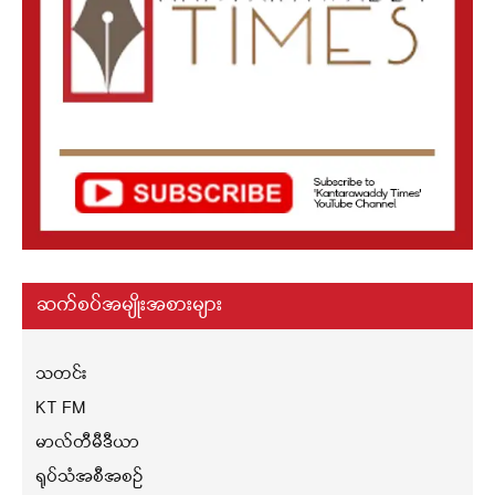
ဆက်စပ်အမျိုးအစားများ
သတင်း
KT FM
မာလ်တီမီဒီယာ
ရုပ်သံအစီအစဉ်