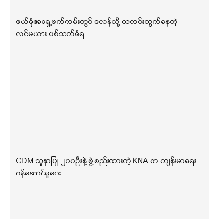
ဖယ်ခုံအရှေ့ဖက်ကမ်းတွင် ဒလန်လို့ သတင်းထွက်နေတဲ့
လင်မယား ပစ်သတ်ခံရ
CDM သူနာပြု ၂၀၀ဦးနဲ့ ဖွဲ့စည်းထားတဲ့ KNA က ကျန်းမာရေး
ဝန်ဆောင်မှုပေး