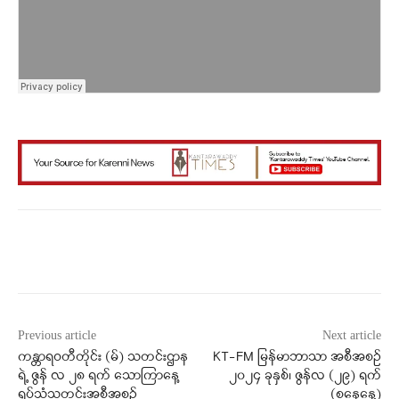
Facebook
X
WhatsApp
Previous article
Next article
ကန္တာရဝတီတိုင်း (မ်) သတင်းဌာန
KT-FM မြန်မာဘာသာ အစီအစဉ်
ရဲ့ ဇွန် လ ၂၈ ရက် သောကြာနေ့
၂၀၂၄ ခုနှစ်၊ ဇွန်လ (၂၉) ရက်
ရုပ်သံသတင်းအစီအစဉ်
(‌‌စနေနေ့)