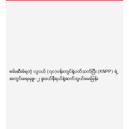
ဖမ်းဆီးခံရတဲ့ လူငယ် (၇၀)ဝန်းကျင်နဲ့ပတ်သက်ပြီး (KNPP) ရဲ့
အတွင်းရေးမှူး-၂ ခူးဒယ်နီရယ်နဲ့ဆက်သွယ်မေးမြန်း