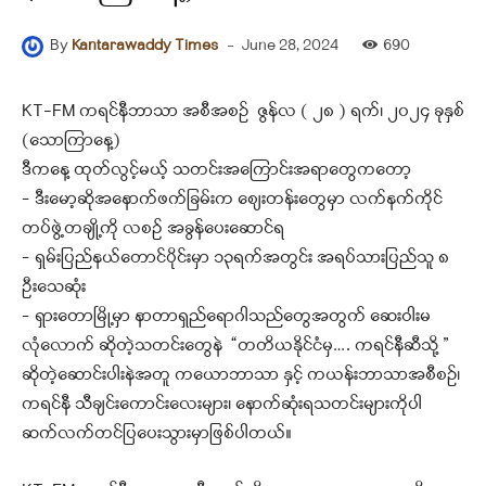
-
June 28, 2024
690
By
Kantarawaddy Times
KT-FM ကရင်နီဘာသာ အစီအစဉ် ဇွန်လ ( ၂၈ ) ရက်၊ ၂၀၂၄ ခုနှစ်
(သောကြာနေ့)
ဒီကနေ့ ထုတ်လွင့်မယ့် သတင်းအကြောင်းအရာတွေကတော့
– ဒီးမော့ဆိုအနောက်ဖက်ခြမ်းက စျေးတန်းတွေမှာ လက်နက်ကိုင်
တပ်ဖွဲ့တချို့ကို လစဥ် အခွန်ပေးဆောင်ရ
– ရှမ်းပြည်နယ်တောင်ပိုင်းမှာ ၁၃ရက်အတွင်း အရပ်သားပြည်သူ ၈
ဦးသေဆုံး
– ရှားတောမြို့မှာ နာတာရှည်ရောဂါသည်တွေအတွက် ဆေးဝါးမ
လုံလောက် ဆိုတဲ့သတင်းတွေနဲ “တတိယနိုင်ငံမှ…. ကရင်နီဆီသို့ ”
ဆိုတဲ့ဆောင်းပါးနဲအတူ ကယောဘာသာ နှင့် ကယန်းဘာသာအစီစဉ်၊
ကရင်နီ သီချင်းကောင်းလေးများ၊ နောက်ဆုံးရသတင်းများကိုပါ
ဆက်လက်တင်ပြပေးသွားမှာဖြစ်ပါတယ်။