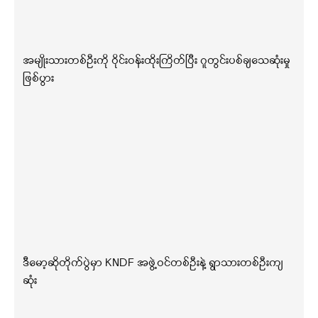
အမျိုးသားတစ်ဦးကို ဝိုင်းဝန်းထိုးကြိတ်ပြီး ဂူတွင်းပစ်ချသေဆုံးမှု
ဖြစ်ပွား
ဒီမော့ဆိုတိုက်ပွဲမှာ KNDF အဖွဲ့ဝင်တစ်ဦးနဲ့ ရွာသားတစ်ဦးကျ
ဆုံး