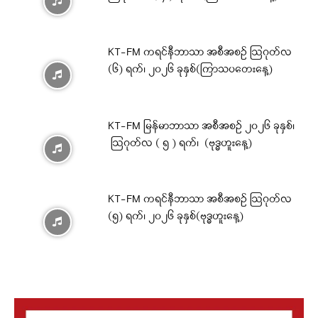
KT-FM ကရင်နီဘာသာ အစီအစဉ် ဩဂုတ်လ
(၆) ရက်၊ ၂၀၂၆ ခုနှစ်(ကြာသပတေးနေ့)
KT-FM မြန်မာဘာသာ အစီအစဉ် ၂၀၂၆ ခုနှစ်၊
ဩဂုတ်လ ( ၅ ) ရက်၊ (ဗုဒ္ဓဟူးနေ့)
KT-FM ကရင်နီဘာသာ အစီအစဉ် ဩဂုတ်လ
(၅) ရက်၊ ၂၀၂၆ ခုနှစ်(ဗုဒ္ဓဟူးနေ့)