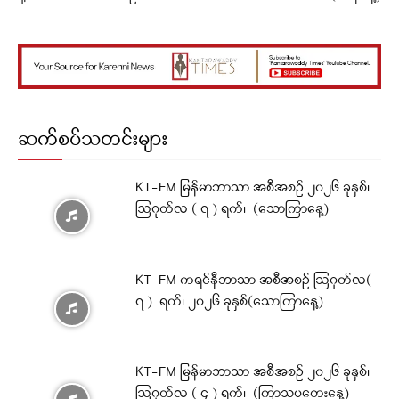
ဆက်စပ်သတင်းများ
KT-FM မြန်မာဘာသာ အစီအစဉ် ၂၀၂၆ ခုနှစ်၊
ဩဂုတ်လ ( ၇ ) ရက်၊ (သောကြာနေ့)
KT-FM ကရင်နီဘာသာ အစီအစဉ် ဩဂုတ်လ(
၇ ) ရက်၊ ၂၀၂၆ ခုနှစ်(သောကြာနေ့)
KT-FM မြန်မာဘာသာ အစီအစဉ် ၂၀၂၆ ခုနှစ်၊
ဩဂုတ်လ ( ၄ ) ရက်၊ (ကြာသပတေးနေ့)