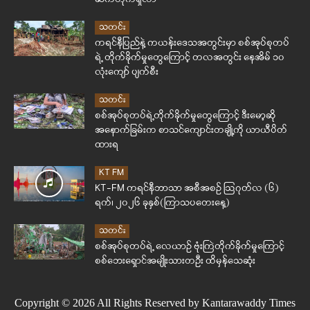
သတင်း
ကရင်နီပြည်နဲ့ ကယန်းဒေသအတွင်းမှာ စစ်အုပ်စုတပ်
ရဲ့ တိုက်ခိုက်မှုတွေကြောင့် တလအတွင်း နေအိမ် ၁၀
လုံးကျော် ပျက်စီး
သတင်း
စစ်အုပ်စုတပ်ရဲ့တိုက်ခိုက်မှုတွေကြောင့် ဒီးမော့ဆို
အနောက်ခြမ်းက စာသင်ကျောင်းတချို့ကို ယာယီပိတ်
ထားရ
KT FM
KT-FM ကရင်နီဘာသာ အစီအစဉ် ဩဂုတ်လ (၆)
ရက်၊ ၂၀၂၆ ခုနှစ်(ကြာသပတေးနေ့)
သတင်း
စစ်အုပ်စုတပ်ရဲ့ လေယာဉ် ဗုံးကြဲတိုက်ခိုက်မှုကြောင့်
စစ်ဘေးရှောင်အမျိုးသားတဦး ထိမှန်သေဆုံး
Copyright © 2026 All Rights Reserved by Kantarawaddy Times