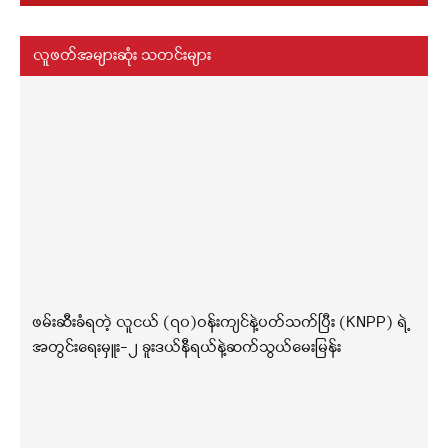
လူဖတ်အများဆုံး သတင်းများ
ဖမ်းဆီးခံရတဲ့ လူငယ် (၇၀)ဝန်းကျင်နဲ့ပတ်သက်ပြီး (KNPP) ရဲ့
အတွင်းရေးမှူး-၂ ခူးဒယ်နီရယ်နဲ့ဆက်သွယ်မေးမြန်း