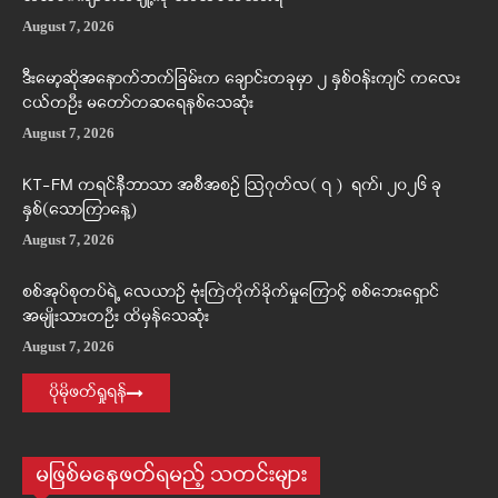
August 7, 2026
ဒီးမော့ဆိုအနောက်ဘက်ခြမ်းက ချောင်းတခုမှာ ၂ နှစ်ဝန်းကျင် ကလေး
ငယ်တဦး မတော်တဆရေနစ်သေဆုံး
August 7, 2026
KT-FM ကရင်နီဘာသာ အစီအစဉ် ဩဂုတ်လ( ၇ ) ရက်၊ ၂၀၂၆ ခု
နှစ်(သောကြာနေ့)
August 7, 2026
စစ်အုပ်စုတပ်ရဲ့ လေယာဉ် ဗုံးကြဲတိုက်ခိုက်မှုကြောင့် စစ်ဘေးရှောင်
အမျိုးသားတဦး ထိမှန်သေဆုံး
August 7, 2026
ပိုမိုဖတ်ရှုရန်
မဖြစ်မနေဖတ်ရမည့် သတင်းများ