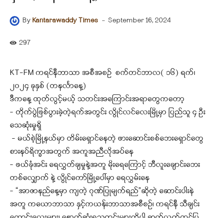
-
September 16, 2024
By
Kantarawaddy Times
297
KT-FM ကရင်နီဘာသာ အစီအစဉ် စက်တင်ဘာလ( ၁၆) ရက်၊
၂၀၂၄ ခုနှစ် (တနင်္လာနေ့)
ဒီကနေ့ ထုတ်လွင့်မယ့် သတင်းအကြောင်းအရာတွေကတော့
– တိုက်ပွဲဖြစ်ပွားခဲ့တဲ့ရက်အတွင်း လွိုင်လင်လေးမြို့မှာ ပြည်သူ ၄ ဦး
သေဆုံးမှုရှိ
– မယ်စဲ့မြို့နယ်မှာ တိမ်းရှောင်နေတဲ့ ဖားဆောင်းစစ်ဘေးရှောင်တွေ
စားနပ်ရိက္ခာအတွက် အကူအညီလိုအပ်နေ
– ဖယ်ခုံအင်း ရေလွှတ်ချမှုနဲ့အတူ မိုးရေကြောင့် ဘီလူးချောင်းဘေး
တစ်လျှောက် နဲ့ လွိုင်ကော်မြို့ပေါ်မှာ ရေလွှမ်းနေ
– “အာဇာနည်နေ့မှာ ကျတဲ့ ဂုဏ်ပြုမျက်ရည်”ဆိုတဲ့ ဆောင်းပါးနဲ
အ‌တူ က‌ယောဘာသာ နှင့်ကယန်းဘာသာအစီစဉ်၊ ကရင်နီ သီချင်း
ကောင်းလေးများ၊ နောက်ဆုံးရသတင်းများကိုပါ ဆက်လက်တင်ပြ