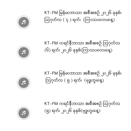
KT-FM မြန်မာဘာသာ အစီအစဉ် ၂၀၂၆ ခုနှစ်၊
ဩဂုတ်လ ( ၄ ) ရက်၊ (ကြာသပတေးနေ့)
KT-FM ကရင်နီဘာသာ အစီအစဉ် ဩဂုတ်လ
(၆) ရက်၊ ၂၀၂၆ ခုနှစ်(ကြာသပတေးနေ့)
KT-FM မြန်မာဘာသာ အစီအစဉ် ၂၀၂၆ ခုနှစ်၊
ဩဂုတ်လ ( ၅ ) ရက်၊ (ဗုဒ္ဓဟူးနေ့)
KT-FM ကရင်နီဘာသာ အစီအစဉ် ဩဂုတ်လ
(၅) ရက်၊ ၂၀၂၆ ခုနှစ်(ဗုဒ္ဓဟူးနေ့)