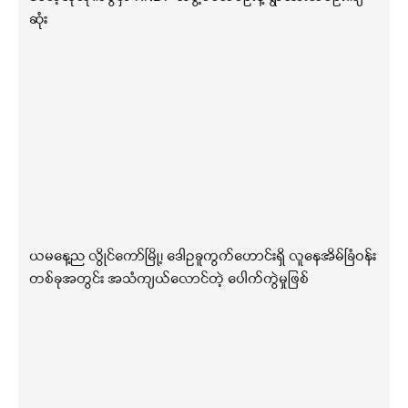
ဆုံး
ယမနေ့ည လွိုင်ကော်မြို့၊ ဒေါဥခူကွက်ဟောင်းရှိ လူနေအိမ်ခြံဝန်း
တစ်ခုအတွင်း အသံကျယ်လောင်တဲ့ ပေါက်ကွဲမှုဖြစ်