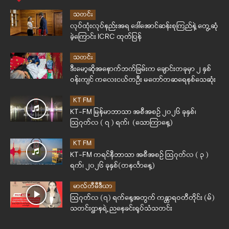
သတင်း
လုပ်ထုံးလုပ်နည်းအရ ဒေါ်အောင်ဆန်းစုကြည်နဲ့ တွေ့ဆုံ
ခဲ့ကြောင်း ICRC ထုတ်ပြန်
သတင်း
ဒီးမော့ဆိုအနောက်ဘက်ခြမ်းက ချောင်းတခုမှာ ၂ နှစ်
ဝန်းကျင် ကလေးငယ်တဦး မတော်တဆရေနစ်သေဆုံး
KT FM
KT-FM မြန်မာဘာသာ အစီအစဉ် ၂၀၂၆ ခုနှစ်၊
ဩဂုတ်လ ( ၇ ) ရက်၊ (သောကြာနေ့)
KT FM
KT-FM ကရင်နီဘာသာ အစီအစဉ် ဩဂုတ်လ ( ၃ )
ရက်၊ ၂၀၂၆ ခုနှစ်(တနင်္လာနေ့)
မာလ်တီမီဒီယာ
ဩဂုတ်လ (၇) ရက်နေ့အတွက် ကန္တာရဝတီတိုင်း (မ်)
သတင်းဌာနရဲ့ ညနေခင်းရုပ်သံသတင်း