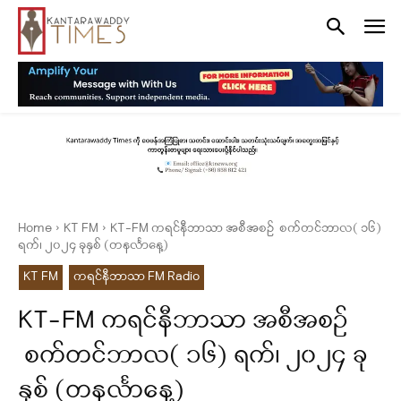
Home
KT FM
KT-FM ကရင်နီဘာသာ အစီအစဉ် စက်တင်ဘာလ( ၁၆)
ရက်၊ ၂၀၂၄ ခုနှစ် (တနင်္လာနေ့)
KT FM
ကရင်နီဘာသာ FM Radio
KT-FM ကရင်နီဘာသာ အစီအစဉ်
စက်တင်ဘာလ( ၁၆) ရက်၊ ၂၀၂၄ ခု
နှစ် (တနင်္လာနေ့)