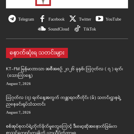
Telegram
Facebook
Twitter
YouTube
SoundCloud
TikTok
နောက်ဆုံးရ သတင်းများ
KT-FM မြန်မာဘာသာ အစီအစဉ် ၂၀၂၆ ခုနှစ်၊ ဩဂုတ်လ ( ၇ ) ရက်၊
(သောကြာနေ့)
August 7, 2026
ဩဂုတ်လ (၇) ရက်နေ့အတွက် ကန္တာရဝတီတိုင်း (မ်) သတင်းဌာနရဲ့
ညနေခင်းရုပ်သံသတင်း
August 7, 2026
စစ်အုပ်စုတပ်ရဲ့တိုက်ခိုက်မှုတွေကြောင့် ဒီးမော့ဆိုအနောက်ခြမ်းက
စာသင်ကျောင်းတချို့ကို ယာယီပိတ်ထားရ