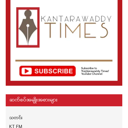
ဆက်စပ်အမျိုးအစားများ
သတင်း
KT FM