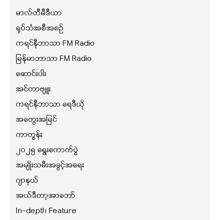
မာလ်တီမီဒီယာ
ရုပ်သံအစီအစဉ်
ကရင်နီဘာသာ FM Radio
မြန်မာဘာသာ FM Radio
ဆောင်းပါး
အင်တာဗျူး
ကရင်နီဘာသာ ရေဒီယို
အတွေးအမြင်
ကာတွန်း
၂၀၂၅ ရွေးကောက်ပွဲ
အမျိုးသမီးအခွင့်အရေး
ဂျာနယ်
အယ်ဒီတာ့အာဘော်
In-depth Feature