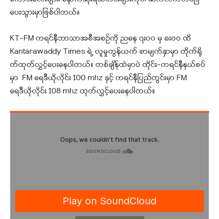
ပေးသွားမှာဖြစ်ပါတယ်။
KT-FM ကရင်နီဘာသာအစီအစဉ်ကို ညနေ ၇း၀၀ မှ ၈းဝဝ ထိ
Kantarawaddy Times ရဲ့ လူမှုကွန်ယက် စာမျက်နှာမှာ တိုက်ရို
တ်ထုတ်လွှင့်ပေးနေပါတယ်။ တစ်ချိန်ထဲမှာပဲ ထိုင်း-ကရင်နီနယ်စပ်
မှာ FM ရေဒီယိုလိုင်း 100 mhz နှင့် ကရင်နီပြည်တွင်းမှာ FM
ရေဒီယိုလိုင်း 108 mhz ထုတ်လွှင့်ပေးနေပါတယ်။