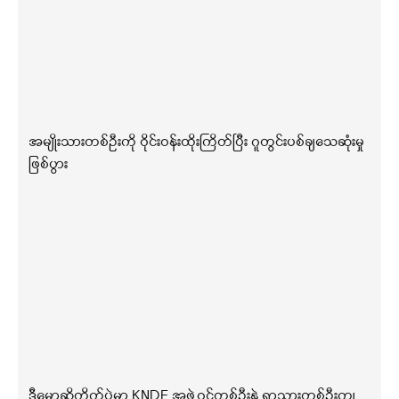
အမျိုးသားတစ်ဦးကို ဝိုင်းဝန်းထိုးကြိတ်ပြီး ဂူတွင်းပစ်ချသေဆုံးမှု
ဖြစ်ပွား
ဒီမော့ဆိုတိုက်ပွဲမှာ KNDF အဖွဲ့ဝင်တစ်ဦးနဲ့ ရွာသားတစ်ဦးကျ