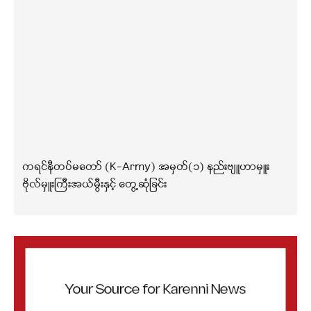
ကရင်နီတပ်မတော် (K-Army) အမှတ်(၁) နည်းဗျူဟာမှူး
ဗိုလ်မှူးကြီးအယ်မွီးနှင့် တွေ့ဆုံခြင်း