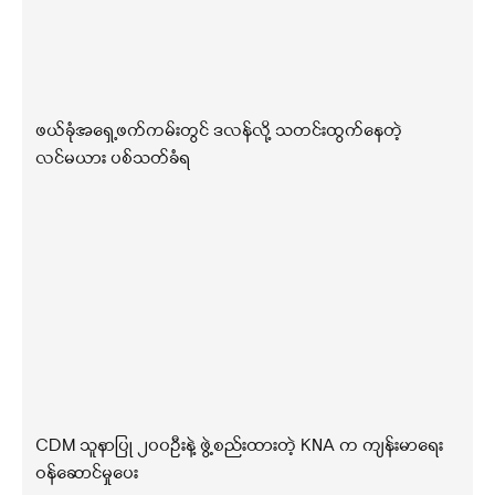
ဖယ်ခုံအရှေ့ဖက်ကမ်းတွင် ဒလန်လို့ သတင်းထွက်နေတဲ့
လင်မယား ပစ်သတ်ခံရ
CDM သူနာပြု ၂၀၀ဦးနဲ့ ဖွဲ့စည်းထားတဲ့ KNA က ကျန်းမာရေး
ဝန်ဆောင်မှုပေး