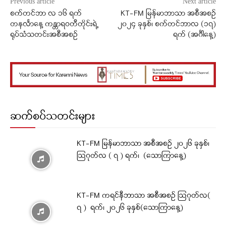
Previous article
Next article
စက်တင်ဘာ လ ၁၆ ရက်
KT-FM မြန်မာဘာသာ အစီအစဉ်
တနင်္လာနေ့ ကန္တာရဝတီတိုင်းရဲ့
၂၀၂၄ ခုနှစ်၊ စက်တင်ဘာလ (၁၇)
ရုပ်သံသတင်းအစီအစဉ်
ရက် (အင်္ဂါနေ့)
ဆက်စပ်သတင်းများ
KT-FM မြန်မာဘာသာ အစီအစဉ် ၂၀၂၆ ခုနှစ်၊
ဩဂုတ်လ ( ၇ ) ရက်၊ (သောကြာနေ့)
KT-FM ကရင်နီဘာသာ အစီအစဉ် ဩဂုတ်လ(
၇ ) ရက်၊ ၂၀၂၆ ခုနှစ်(သောကြာနေ့)