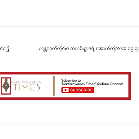
Telegram
Viber
ုင်ခြေ
ကန္တရဝတီတိုင်းမ် သတင်းဌာနရဲ့ အောက်တိုဘာလ ၁၅ ရက် 