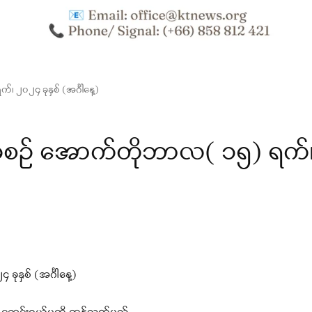
၀၂၄ ခုနှစ် (အင်္ဂါနေ့)
ဉ် အောက်တိုဘာလ( ၁၅) ရက်
ှစ် (အင်္ဂါနေ့)