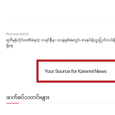
Facebook
X
WhatsApp
Previous article
ရာဂီမုန်တိုင်းဒဏ်ခံရတဲ့ ကရင်နီမှာ လာမဲ့နှစ်အတွင်း စားနပ်ရိက္ခာပြတ်လပ်နိ
ရှိနေ
ဆက်စပ်သတင်းများ