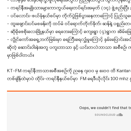
– လာမဲ့နှစ် စားနှပ်ရိက္ခာဖူလုံရေးအတွက် ပြည်နယ်တွင်း ထွက်ကုန်တွ
– ကရင်နီအမျိုးသားများကာကွယ်ရေးတပ်ရင်းအမှတ် (၁၄) ဖွဲ့စည်းပြီး ၃
– ပင်လောင်း-ဖယ်ခုံနယ်စပ်မှာ တိုက်ပွဲဖြစ်ပွားနေတာကြောင့် ပြည်
– ထူးချောင်းပင်မစခန်းကို ထပ်မံ ဝင်ရောက်တိုက်ခိုက်၊ ဆန်နဲ့ ပစ္စည်းတခ
– ဆိုမိုဖေစိုးလေးမြို့နယ်မှာ ရေဘေးကြောင့် ကျေးရွာ (၄)ရွာက အိမ်ခြေ 
– လွိုင်ကော်အရှေ့ဘက်ခြမ်းမှာ ရေကြီးရေလျှံမှုကြောင့် နှမ်း၊ပြောင
ဆိုတဲ့ ဆောင်းပါးနဲအ‌တူ ပကူးဘာသာ နှင့် ယင်းတလဲဘာသာ အစီစဉ်၊ 
မှာဖြစ်ပါတယ်။
KT-FM ကရင်နီဘာသာအစီအစဉ်ကို ညနေ ၇း၀၀ မှ ၈းဝဝ ထိ Kantarawad
တစ်ချိန်ထဲမှာပဲ ထိုင်း-ကရင်နီနယ်စပ်မှာ FM ရေဒီယိုလိုင်း 100 mhz 