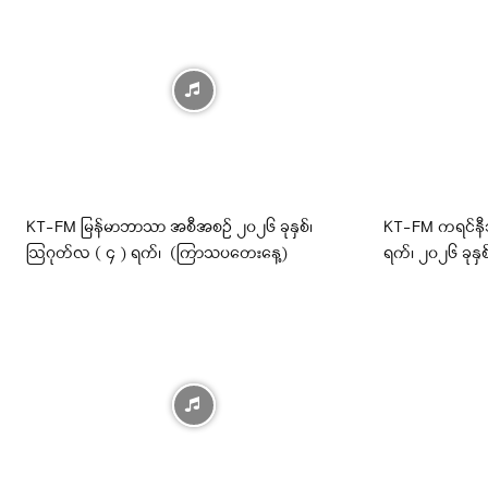
KT-FM မြန်မာဘာသာ အစီအစဉ် ၂၀၂၆ ခုနှစ်၊
KT-FM ကရင်န
ဩဂုတ်လ ( ၄ ) ရက်၊ (ကြာသပတေးနေ့)
ရက်၊ ၂၀၂၆ ခုန