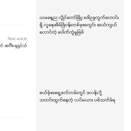
ယမနေ့ည လွိုင်ကော်မြို့၊ ဒေါဥခူကွက်ဟောင်း
ရှိ လူနေအိမ်ခြံဝန်းတစ်ခုအတွင်း အသံကျယ်
လောင်တဲ့ ပေါက်ကွဲမှုဖြစ်
Next article
အင်္ဂါနေ့ရုပ်သံ
ဖယ်ခုံအရှေ့ဖက်ကမ်းတွင် ဒလန်လို့
သတင်းထွက်နေတဲ့ လင်မယား ပစ်သတ်ခံရ