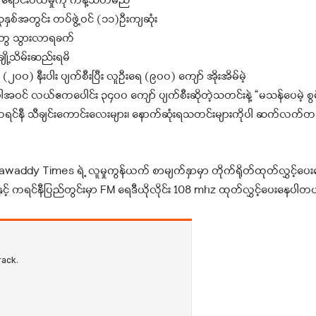
ေ ရောင်းဝယ်မှုကို ကန့်သတ်မည်
နှစ်အတွင်း တပ်ဖွဲ့ဝင် (၁၁)ဦးကျဆုံး
သူတွေ သွားလာရခက်
ျို့သိမ်းဆည်းရမိ
(၂၀၀) နီးပါး ပျက်စီးပြီး လူဦးရေ (၉၀၀) ကျော် အိုးအိမ်မဲ့
်းအပါအဝင် လယ်ဧကပေါင်း ၃၄၀၀ ကျော် ပျက်စီးဆိုတဲ့သတင်းနဲ့ “မသန်ပေမဲ့ စ
ကရင်နီ သီချင်းကောင်းလေးများ၊ နောက်ဆုံးရသတင်းများကိုပါ ဆက်လက်တင
dy Times ရဲ့ လူမှုကွန်ယက် စာမျက်နှာမှာ တိုက်ရိုတ်ထုတ်လွှင့်ပ
နှင့် ကရင်နီပြည်တွင်းမှာ FM ရေဒီယိုလိုင်း 108 mhz ထုတ်လွှင့်ပေးနေပါတ