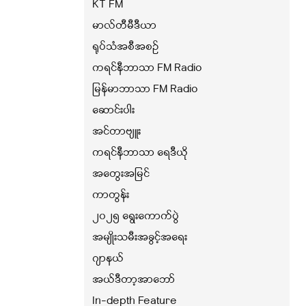
KT FM
မာလ်တီမီဒီယာ
ရုပ်သံအစီအစဉ်
ကရင်နီဘာသာ FM Radio
မြန်မာဘာသာ FM Radio
ဆောင်းပါး
အင်တာဗျူး
ကရင်နီဘာသာ ရေဒီယို
အတွေးအမြင်
ကာတွန်း
၂၀၂၅ ရွေးကောက်ပွဲ
အမျိုးသမီးအခွင့်အရေး
ဂျာနယ်
အယ်ဒီတာ့အာဘော်
In-depth Feature