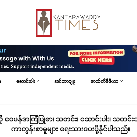
G
ဆောင်းပါး
အင်တာဗျူး
မာလ်တီမီဒီယာ