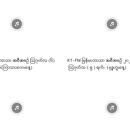
ီဘာသာ အစီအစဉ် ဩဂုတ်လ (၆)
KT-FM မြန်မာဘာသာ အစီအစဉ် ၂၀၂၆ 
ှစ်(ကြာသပတေးနေ့)
ဩဂုတ်လ ( ၅ ) ရက်၊ (ဗုဒ္ဓဟူးနေ့)