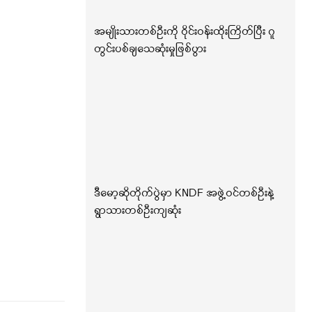
အမျိုးသားတစ်ဦးကို ဝိုင်းဝန်းထိုးကြိတ်ပြီး ဂူ
တွင်းပစ်ချသေဆုံးမှုဖြစ်ပွား
ဒီမော့ဆိုတိုက်ပွဲမှာ KNDF အဖွဲ့ဝင်တစ်ဦးနဲ့
ရွာသားတစ်ဦးကျဆုံး