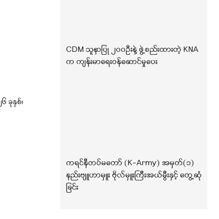
CDM သူနာပြု ၂၀၀ဦးနဲ့ ဖွဲ့စည်းထားတဲ့ KNA
က ကျန်းမာရေးဝန်ဆောင်မှုပေး
ခုနှစ်၊
ကရင်နီတပ်မတော် (K-Army) အမှတ်(၁)
နည်းဗျူဟာမှူး ဗိုလ်မှူးကြီးအယ်မွီးနှင့် တွေ့ဆုံ
ခြင်း