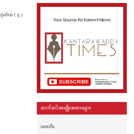
ုတ်လ ( ၄ )
ဆက်စပ်အမျိုးအစားများ
သတင်း