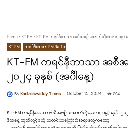
Home
KT FM
KT-FM ကရင်နီဘာသာ အစီအစဉ် အောက်တိုဘာလ( ၁၅) ရက်၊ ၂
KT FM
ကရင်နီဘာသာ FM Radio
KT-FM ကရင်နီဘာသာ အစီအစ
၂၀၂၄ ခုနှစ် (အင်္ဂါနေ့)
-
October 15, 2024
By
Kantarawaddy Times
224
KT-FM ကရင်နီဘာသာ အစီအစဉ် အောက်တိုဘာလ( ၁၅) ရက်၊ ၂၀၂၄ ခုန
ဒီကနေ့ ထုတ်လွင့်မယ့် သတင်းအကြောင်းအရာတွေကတော့