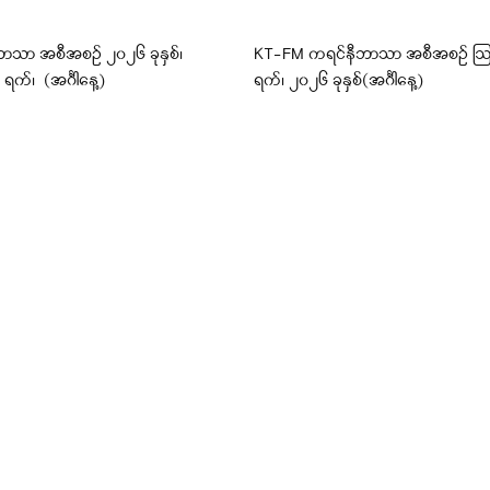
ာသာ အစီအစဉ် ၂၀၂၆ ခုနှစ်၊
KT-FM ကရင်နီဘာသာ အစီအစဉ် ဩဂ
က်၊ (အင်္ဂါနေ့)
ရက်၊ ၂၀၂၆ ခုနှစ်(အင်္ဂါနေ့)