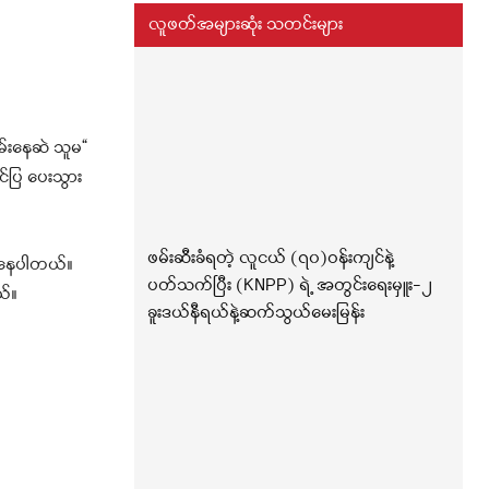
လူဖတ်အများဆုံး သတင်းများ
ွမ်းနေဆဲ သူမ“
်ပြ ပေးသွား
ဖမ်းဆီးခံရတဲ့ လူငယ် (၇၀)ဝန်းကျင်နဲ့
ေးနေပါတယ်။
ပတ်သက်ပြီး (KNPP) ရဲ့ အတွင်းရေးမှူး-၂
ယ်။
ခူးဒယ်နီရယ်နဲ့ဆက်သွယ်မေးမြန်း