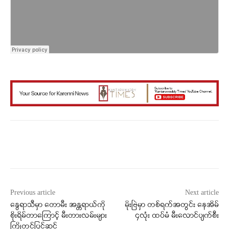
Facebook
X
WhatsApp
Previous article
Next article
နွေရာသီမှာ တောမီး အန္တရာယ်ကို
မိုးဗြဲမှာ တစ်ရက်အတွင်း နေအိမ်
စိုးရိမ်တာကြောင့် မီးတားလမ်းများ
၄လုံး ထပ်မံ မီးလောင်ပျက်စီး
ကြိုတင်ပြင်ဆင်