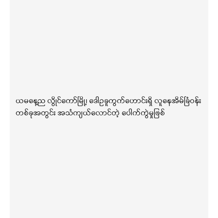
ယမနေ့ည လွိုင်ကော်မြို့၊ ဒေါဥခူကွက်ဟောင်းရှိ လူနေအိမ်ခြံဝန်း
တစ်ခုအတွင်း အသံကျယ်လောင်တဲ့ ပေါက်ကွဲမှုဖြစ်