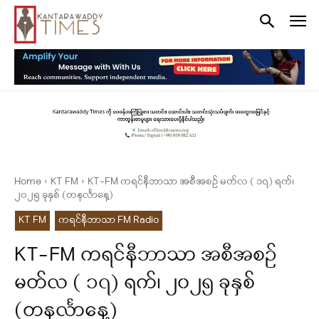
Home
KT FM
KT-FM ကရင်နီဘာသာ အစီအစဉ် မတ်လ ( ၁၇) ရက်၊
၂၀၂၅ ခုနှစ် (တနင်္လာနေ့)
KT FM
ကရင်နီဘာသာ FM Radio
KT-FM ကရင်နီဘာသာ အစီအစဉ်
မတ်လ ( ၁၇) ရက်၊ ၂၀၂၅ ခုနှစ်
(တနင်္လာနေ့)