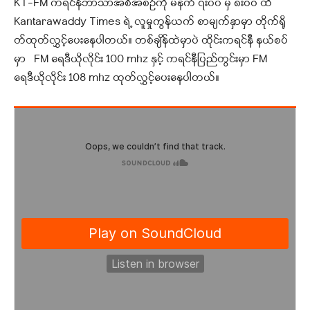
KT-FM ကရင်နီဘာသာအစီအစဉ်ကို မနက် ၇း၀၀ မှ ၈းဝဝ ထိ
Kantarawaddy Times ရဲ့ လူမှုကွန်ယက် စာမျက်နှာမှာ တိုက်ရို
တ်ထုတ်လွှင့်ပေးနေပါတယ်။ တစ်ချိန်ထဲမှာပဲ ထိုင်းကရင်နီ နယ်စပ်
မှာ FM ရေဒီယိုလိုင်း 100 mhz နှင့် ကရင်နီပြည်တွင်းမှာ FM
ရေဒီယိုလိုင်း 108 mhz ထုတ်လွှင့်ပေးနေပါတယ်။