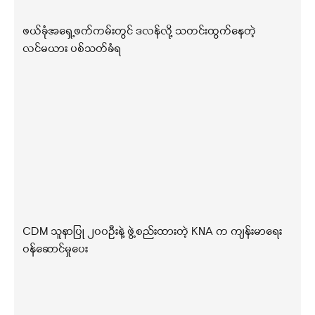
ဖယ်ခုံအရှေ့ဖက်ကမ်းတွင် ဒလန်လို့ သတင်းထွက်နေတဲ့
လင်မယား ပစ်သတ်ခံရ
CDM သူနာပြု ၂၀၀ဦးနဲ့ ဖွဲ့စည်းထားတဲ့ KNA က ကျန်းမာရေး
ဝန်ဆောင်မှုပေး