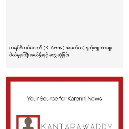
ကရင်နီတပ်မတော် (K-Army) အမှတ်(၁) နည်းဗျူဟာမှူး
ဗိုလ်မှူးကြီးအယ်မွီးနှင့် တွေ့ဆုံခြင်း