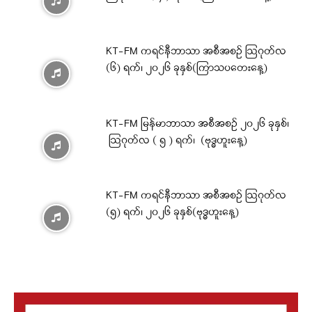
KT-FM ကရင်နီဘာသာ အစီအစဉ် ဩဂုတ်လ
(၆) ရက်၊ ၂၀၂၆ ခုနှစ်(ကြာသပတေးနေ့)
KT-FM မြန်မာဘာသာ အစီအစဉ် ၂၀၂၆ ခုနှစ်၊
ဩဂုတ်လ ( ၅ ) ရက်၊ (ဗုဒ္ဓဟူးနေ့)
KT-FM ကရင်နီဘာသာ အစီအစဉ် ဩဂုတ်လ
(၅) ရက်၊ ၂၀၂၆ ခုနှစ်(ဗုဒ္ဓဟူးနေ့)