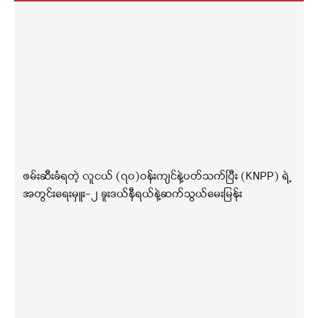
ဖမ်းဆီးခံရတဲ့ လူငယ် (၇၀)ဝန်းကျင်နဲ့ပတ်သက်ပြီး (KNPP) ရဲ့
အတွင်းရေးမှူး-၂ ခူးဒယ်နီရယ်နဲ့ဆက်သွယ်မေးမြန်း