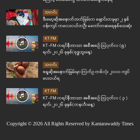
သတင်း
ဒီးမော့ဆိုအနောက်ဘက်ခြမ်းက ချောင်းတခုမှာ ၂ နှစ်
ဝန်းကျင် ကလေးငယ်တဦး မတော်တဆရေနစ်သေဆုံး
KT FM
KT-FM ကရင်နီဘာသာ အစီအစဉ် ဩဂုတ်လ (၅)
ရက်၊ ၂၀၂၆ ခုနှစ်(ဗုဒ္ဓဟူးနေ့)
သတင်း
ဖရူဆိုအနောက်ခြမ်းမှာ ကြက်ဥ တစ်လုံး ၂၀၀၀ ကျပ်
ပေးဝယ်ရ
KT FM
KT-FM ကရင်နီဘာသာ အစီအစဉ် ဩဂုတ်လ ( ၃ )
ရက်၊ ၂၀၂၆ ခုနှစ်(တနင်္လာနေ့)
Copyright © 2026 All Rights Reserved by Kantarawaddy Times