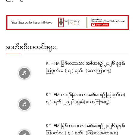
ဆက်စပ်သတင်းများ
KT-FM မြန်မာဘာသာ အစီအစဉ် ၂၀၂၆ ခုနှစ်၊
ဩဂုတ်လ ( ၇ ) ရက်၊ (သောကြာနေ့)
KT-FM ကရင်နီဘာသာ အစီအစဉ် ဩဂုတ်လ(
၇ ) ရက်၊ ၂၀၂၆ ခုနှစ်(သောကြာနေ့)
KT-FM မြန်မာဘာသာ အစီအစဉ် ၂၀၂၆ ခုနှစ်၊
ဩဂုတ်လ ( ၄ ) ရက်၊ (ကြာသပတေးနေ့)