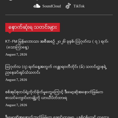
SoundCloud
TikTok
နောက်ဆုံးရ သတင်းများ
KT-FM မြန်မာဘာသာ အစီအစဉ် ၂၀၂၆ ခုနှစ်၊ ဩဂုတ်လ ( ၇ ) ရက်၊
(သောကြာနေ့)
August 7, 2026
ဩဂုတ်လ (၇) ရက်နေ့အတွက် ကန္တာရဝတီတိုင်း (မ်) သတင်းဌာနရဲ့
ညနေခင်းရုပ်သံသတင်း
August 7, 2026
စစ်အုပ်စုတပ်ရဲ့တိုက်ခိုက်မှုတွေကြောင့် ဒီးမော့ဆိုအနောက်ခြမ်းက
စာသင်ကျောင်းတချို့ကို ယာယီပိတ်ထားရ
August 7, 2026
ဒီးမော့ဆိုအနောက်ဘက်ခြမ်းက ချောင်းတခုမှာ ၂ နှစ်ဝန်းကျင် ကလေး