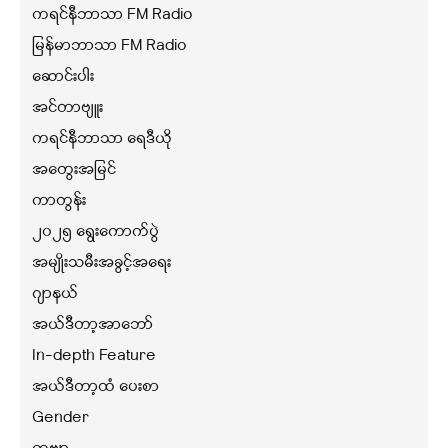
ကရင်နီဘာသာ FM Radio
မြန်မာဘာသာ FM Radio
ဆောင်းပါး
အင်တာဗျူး
ကရင်နီဘာသာ ရေဒီယို
အတွေးအမြင်
ကာတွန်း
၂၀၂၅ ရွေးကောက်ပွဲ
အမျိုးသမီးအခွင့်အရေး
ဂျာနယ်
အယ်ဒီတာ့အာဘော်
In-depth Feature
အယ်ဒီတာ့ထံ ပေးစာ
Gender