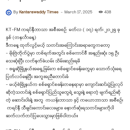
-
March 17, 2025
438
By
Kantarawaddy Times
KT-FM ကရင်နီဘာသာ အစီအစဉ် မတ်လ ( ၁၇) ရက်၊ ၂၀၂၅ ခု
နှစ် (တနင်္လာနေ့)
ဒီကနေ့ ထုတ်လွင့်မယ့် သတင်းအကြောင်းအရာတွေကတော့
– မိုးဗြဲတိုက်ပွဲမှာ တစ်ရက်အတွင်း စစ်ကောင်စီ အနည်းဆုံး ၁၅ ဦး
သေဆုံးပြီး လက်နက်ခဲယမ်း သိမ်းဆည်းရမိ
– ဖရူဆိုမြို့နယ်အရှေ့ခြမ်းက စစ်ရှောင်စခန်းတွေမှာ သောက်သုံးရေ
ပြတ်လပ်နေပြီး အကူအညီတောင်းခံ
– မယ့်စဲမြို့နယ်က စစ်ရှောင်စခန်းတနေရာမှာ ကျောင်းဆင်းပွဲပြုလုပ်
ဆိုတဲ့သတင်းနဲ့ စစ်ရှောင်ပြည်သူတွေရဲ့ သွေးနဲ့ ရောတဲ့ မျက်ရည်ဆို
တဲ့ ဆောင်းပါးနဲ့ အတူ ကယန်းဘာသာ နှင့် ကယောဘာသာ အစီစဉ်၊
ကရင်နီ သီချင်းကောင်းလေးများ၊ နောက်ဆုံးရသတင်းများကိုပါ
ဆက်လက်တင်ပြပေးသွားမှာဖြစ်ပါတယ်။