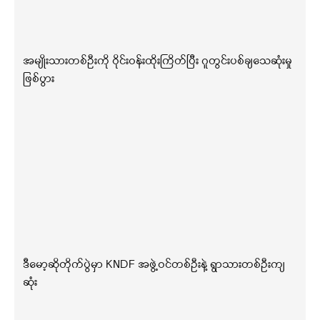
အမျိုးသားတစ်ဦးကို ဝိုင်းဝန်းထိုးကြိတ်ပြီး ဂူတွင်းပစ်ချသေဆုံးမှု
ဖြစ်ပွား
ဒီမော့ဆိုတိုက်ပွဲမှာ KNDF အဖွဲ့ဝင်တစ်ဦးနဲ့ ရွာသားတစ်ဦးကျ
ဆုံး