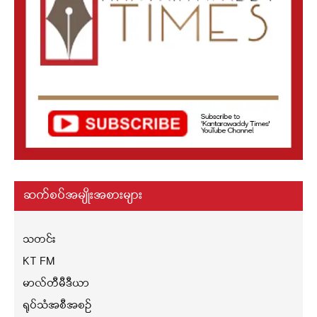
ဆက်စပ်အမျိုးအစားများ
သတင်း
KT FM
မာလ်တီမီဒီယာ
ရုပ်သံအစီအစဉ်