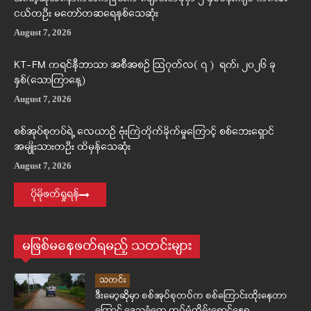
ငယ်တဦး မတော်တဆရေနစ်သေဆုံး
August 7, 2026
KT-FM ကရင်နီဘာသာ အစီအစဉ် ဩဂုတ်လ( ၇ ) ရက်၊ ၂၀၂၆ ခု
နှစ်(သောကြာနေ့)
August 7, 2026
စစ်အုပ်စုတပ်ရဲ့ လေယာဉ် ဗုံးကြဲတိုက်ခိုက်မှုကြောင့် စစ်ဘေးရှောင်
အမျိုးသားတဦး ထိမှန်သေဆုံး
August 7, 2026
ပိုမိုဖတ်ရှုရန်
မဖြစ်မနေဖတ်ရမည့် သတင်းများ
သတင်း
ဒီးမော့ဆိုမှာ စစ်အုပ်စုတပ်က စစ်ကြောင်းထိုးနေတာ
ကြောင့် ဒေသခံတွေ ထပ်မံတိမ်းရှောင်နေရ