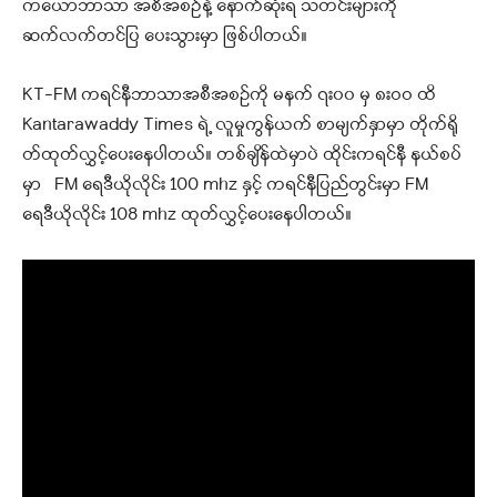
ကယောဘာသာ အစီအစဥ်နဲ့ နောက်ဆုံးရ သတင်းများကို
ဆက်လက်တင်ပြ ပေးသွားမှာ ဖြစ်ပါတယ်။
KT-FM ကရင်နီဘာသာအစီအစဉ်ကို မနက် ၇း၀၀ မှ ၈းဝဝ ထိ
Kantarawaddy Times ရဲ့ လူမှုကွန်ယက် စာမျက်နှာမှာ တိုက်ရို
တ်ထုတ်လွှင့်ပေးနေပါတယ်။ တစ်ချိန်ထဲမှာပဲ ထိုင်းကရင်နီ နယ်စပ်
မှာ FM ရေဒီယိုလိုင်း 100 mhz နှင့် ကရင်နီပြည်တွင်းမှာ FM
ရေဒီယိုလိုင်း 108 mhz ထုတ်လွှင့်ပေးနေပါတယ်။