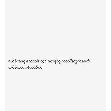
ဖယ်ခုံအရှေ့ဖက်ကမ်းတွင် ဒလန်လို့ သတင်းထွက်နေတဲ့
လင်မယား ပစ်သတ်ခံရ