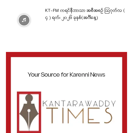
KT-FM ကရင်နီဘာသာ အစီအစဉ် ဩဂုတ်လ (
၄ ) ရက်၊ ၂၀၂၆ ခုနှစ်(အင်္ဂါနေ့)