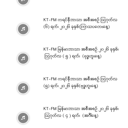
KT-FM ကရင်နီဘာသာ အစီအစဉ် ဩဂုတ်လ
(၆) ရက်၊ ၂၀၂၆ ခုနှစ်(ကြာသပတေးနေ့)
KT-FM မြန်မာဘာသာ အစီအစဉ် ၂၀၂၆ ခုနှစ်၊
ဩဂုတ်လ ( ၅ ) ရက်၊ (ဗုဒ္ဓဟူးနေ့)
KT-FM ကရင်နီဘာသာ အစီအစဉ် ဩဂုတ်လ
(၅) ရက်၊ ၂၀၂၆ ခုနှစ်(ဗုဒ္ဓဟူးနေ့)
KT-FM မြန်မာဘာသာ အစီအစဉ် ၂၀၂၆ ခုနှစ်၊
ဩဂုတ်လ ( ၄ ) ရက်၊ (အင်္ဂါနေ့)