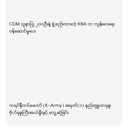
CDM သူနာပြု ၂၀၀ဦးနဲ့ ဖွဲ့စည်းထားတဲ့ KNA က ကျန်းမာရေး
ဝန်ဆောင်မှုပေး
ကရင်နီတပ်မတော် (K-Army) အမှတ်(၁) နည်းဗျူဟာမှူး
ဗိုလ်မှူးကြီးအယ်မွီးနှင့် တွေ့ဆုံခြင်း