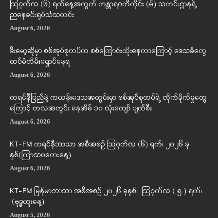
ဩဂုတ်လ (၆) ရက်နေ့အတွက် ကန္တာရဝတီတိုင်း (မ်) သတင်းဌာနရဲ့
ညနေခင်းရုပ်သံသတင်း
August 6, 2026
ဒီးမော့ဆိုမှာ စစ်အုပ်စုတပ်က စစ်ကြောင်းထိုးနေတာကြောင့် ဒေသခံတွေ
ထပ်မံတိမ်းရှောင်နေရ
August 6, 2026
ကရင်နီပြည်နဲ့ ကယန်းဒေသအတွင်းမှာ စစ်အုပ်စုတပ်ရဲ့ တိုက်ခိုက်မှုတွေ
ကြောင့် တလအတွင်း နေအိမ် ၁၀ လုံးကျော် ပျက်စီး
August 6, 2026
KT-FM ကရင်နီဘာသာ အစီအစဉ် ဩဂုတ်လ (၆) ရက်၊ ၂၀၂၆ ခု
နှစ်(ကြာသပတေးနေ့)
August 6, 2026
KT-FM မြန်မာဘာသာ အစီအစဉ် ၂၀၂၆ ခုနှစ်၊ ဩဂုတ်လ ( ၅ ) ရက်၊
(ဗုဒ္ဓဟူးနေ့)
August 5, 2026