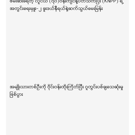
ဖမ်းဆီးခံရတဲ့ လူငယ် (၇၀)ဝန်းကျင်နဲ့ပတ်သက်ပြီး (KNPP) ရဲ့
အတွင်းရေးမှူး-၂ ခူးဒယ်နီရယ်နဲ့ဆက်သွယ်မေးမြန်း
အမျိုးသားတစ်ဦးကို ဝိုင်းဝန်းထိုးကြိတ်ပြီး ဂူတွင်းပစ်ချသေဆုံးမှု
ဖြစ်ပွား