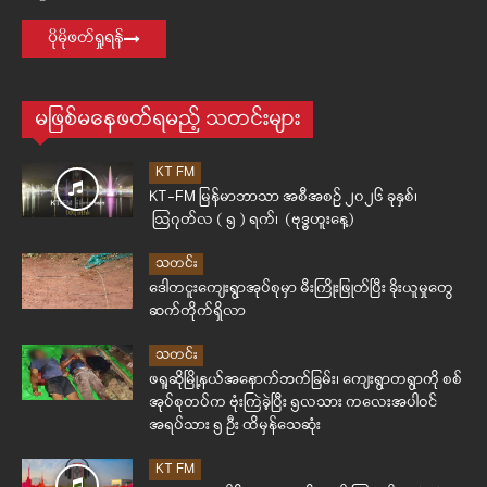
ပိုမိုဖတ်ရှုရန်
မဖြစ်မနေဖတ်ရမည့် သတင်းများ
KT FM
KT-FM မြန်မာဘာသာ အစီအစဉ် ၂၀၂၆ ခုနှစ်၊
ဩဂုတ်လ ( ၅ ) ရက်၊ (ဗုဒ္ဓဟူးနေ့)
သတင်း
ဒေါတငူးကျေးရွာအုပ်စုမှာ မီးကြိုးဖြုတ်ပြီး ခိုးယူမှုတွေ
ဆက်တိုက်ရှိလာ
သတင်း
ဖရူဆိုမြို့နယ်အနောက်ဘက်ခြမ်း၊ ကျေးရွာတရွာကို စစ်
အုပ်စုတပ်က ဗုံးကြဲခဲ့ပြီး ၅လသား ကလေးအပါဝင်
အရပ်သား ၅ ဦး ထိမှန်သေဆုံး
KT FM