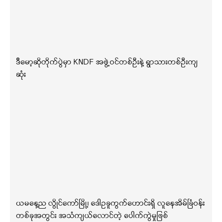
ဒီမော့ဆိုတိုက်ပွဲမှာ KNDF အဖွဲ့ဝင်တစ်ဦးနဲ့ ရွာသားတစ်ဦးကျ
ဆုံး
ယမနေ့ည လွိုင်ကော်မြို့၊ ဒေါဥခူကွက်ဟောင်းရှိ လူနေအိမ်ခြံဝန်း
တစ်ခုအတွင်း အသံကျယ်လောင်တဲ့ ပေါက်ကွဲမှုဖြစ်