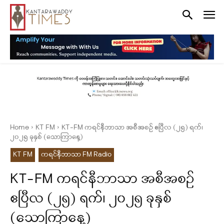
Home
KT FM
KT-FM ကရင်နီဘာသာ အစီအစဉ် ဧပြီလ (၂၅) ရက်၊
၂၀၂၅ ခုနှစ် (သောကြာနေ့)
KT FM
ကရင်နီဘာသာ FM Radio
KT-FM ကရင်နီဘာသာ အစီအစဉ်
ဧပြီလ (၂၅) ရက်၊ ၂၀၂၅ ခုနှစ်
(သောကြာနေ့)