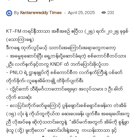
-
April 25, 2025
231
By
Kantarawaddy Times
KT-FM ကရင်နီဘာသာ အစီအစဉ် ဧပြီလ (၂၅) ရက်၊ ၂၀၂၅ ခုနှစ်
(သောကြာနေ့)
ဒီကနေ့ ထုတ်လွင့်မယ့် သတင်းအကြောင်းအရာတွေကတော့
– အဓမ္မစုဆောင်းပြီး ရှေ့တန်းပို့ဆောင်ခံရတဲ့ စစ်ကောင်စီတပ်သား
၂ဦး လက်နက်နှင့်တကွ KNDF ထံ ဘက်ပြောင်းခိုလှုံလာ
– PNLO ရဲ့ ဌာနချုပ်ကို စစ်ကောင်စီက လက်နက်ကြီးနဲ့ ပစ်ခတ်
တိုက်ခိုက်၊ လူနေအိမ်တချို့ ထိခိုက်ပျက်စီး
– လွိုင်ကော် သီရိမင်္ဂလာတောင်စျေးမှာ အလုပ်သမား ၁ ဦး ဓါတ်
လိုက် သေဆုံး
– လေပြင်းတိုက်ခတ်မှုကြောင့် ပွန်ချောင်းစစ်ရှောင်စခန်းက တဲအိမ်
(၁၅) လုံး နဲ့ ကိုယ်ထူကိုယ်ထ ဆေးပေးခန်း ပျက်စီး၊ အရေးပေါ်အကူ
ညီ လိုအပ်နေ ဆိုတဲ့သတင်းတွေနဲ့ “အိပ်မက်အတွက် အိမ်ကို စွန့်ခွာ
ခဲ့သူ (သို့) ခူးဘိုလော” ဆောင်းပါးနဲ့အတူ ကယန်းဘာသာ နှင့်