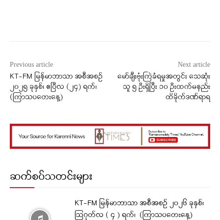
Facebook
X
WhatsApp
Previous article
Next article
KT-FM မြန်မာဘာသာ အစီအစဉ်
မော်ချီးဗုံးကြဲခံရမှုအတွင်း သေဆုံး
၂၀၂၅ ခုနှစ်၊ ဧပြီလ (၂၄) ရက်၊
သူ ၅ ဦးရှိပြီး ၁၀ ဦးထက်မနည်း
(ကြာသပတေးနေ့)
ထိခိုက်ဒဏ်ရာရ
ဆက်စပ်သတင်းများ
KT-FM မြန်မာဘာသာ အစီအစဉ် ၂၀၂၆ ခုနှစ်၊
ဩဂုတ်လ ( ၄ ) ရက်၊ (ကြာသပတေးနေ့)