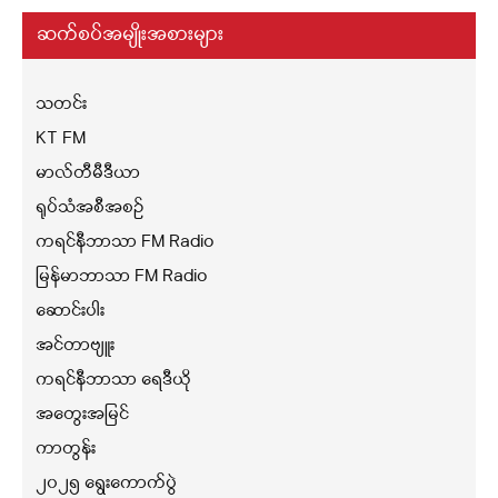
ဆက်စပ်အမျိုးအစားများ
သတင်း
KT FM
မာလ်တီမီဒီယာ
ရုပ်သံအစီအစဉ်
ကရင်နီဘာသာ FM Radio
မြန်မာဘာသာ FM Radio
ဆောင်းပါး
အင်တာဗျူး
ကရင်နီဘာသာ ရေဒီယို
အတွေးအမြင်
ကာတွန်း
၂၀၂၅ ရွေးကောက်ပွဲ