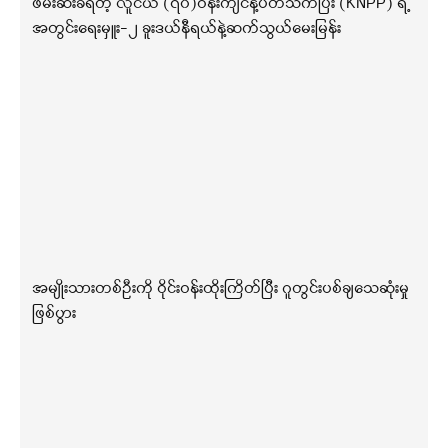
ဖမ်းဆီးခံရတဲ့ လူငယ် (၇၀)ဝန်းကျင်နဲ့ပတ်သက်ပြီး (KNPP) ရဲ့
အတွင်းရေးမှူး-၂ ခူးဒယ်နီရယ်နဲ့ဆက်သွယ်မေးမြန်း
အမျိုးသားတစ်ဦးကို ဝိုင်းဝန်းထိုးကြိတ်ပြီး ဂူတွင်းပစ်ချသေဆုံးမှု
ဖြစ်ပွား