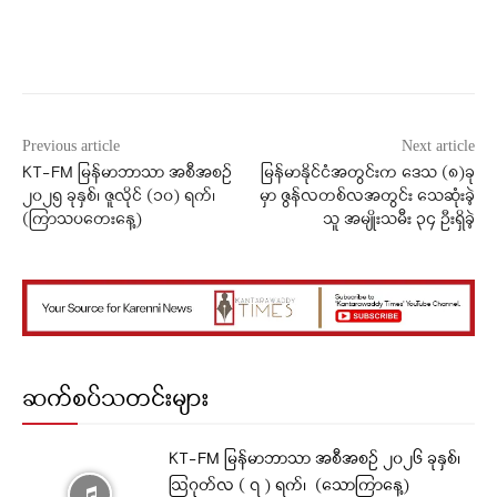
Facebook
X
WhatsApp
Previous article
Next article
KT-FM မြန်မာဘာသာ အစီအစဉ်
မြန်မာနိုင်ငံအတွင်းက ဒေသ (၈)ခု
၂၀၂၅ ခုနှစ်၊ ဇူလိုင် (၁၀) ရက်၊
မှာ ဇွန်လတစ်လအတွင်း သေဆုံးခဲ့
(ကြာသပတေးနေ့)
သူ အမျိုးသမီး ၃၄ ဦးရှိခဲ့
ဆက်စပ်သတင်းများ
KT-FM မြန်မာဘာသာ အစီအစဉ် ၂၀၂၆ ခုနှစ်၊
ဩဂုတ်လ ( ၇ ) ရက်၊ (သောကြာနေ့)