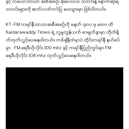
နှင့် ကယောဘာသာ အစီအစဥ်၊ မိုးလေဝသ သတင်းနဲ့ နောက်ဆုံးရ
သတင်းများကို ဆက်လက်တင်ပြ ပေးသွားမှာ ဖြစ်ပါတယ်။
KT-FM ကရင်နီဘာသာအစီအစဉ်ကို မနက် ၇း၀၀ မှ ၈းဝဝ ထိ
Kantarawaddy Times ရဲ့ လူမှုကွန်ယက် စာမျက်နှာမှာ တိုက်ရို
တ်ထုတ်လွှင့်ပေးနေပါတယ်။ တစ်ချိန်ထဲမှာပဲ ထိုင်းကရင်နီ နယ်စပ်
မှာ FM ရေဒီယိုလိုင်း 100 mhz နှင့် ကရင်နီပြည်တွင်းမှာ FM
ရေဒီယိုလိုင်း 108 mhz ထုတ်လွှင့်ပေးနေပါတယ်။