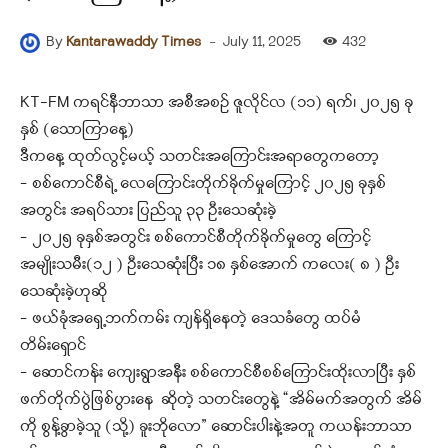
-
July 11, 2025
432
By
Kantarawaddy Times
KT-FM ကရင်နီဘာသာ အစီအစဉ် ဇူလိုင်လ (၁၁) ရက်၊ ၂၀၂၅ ခု
နှစ် (သောကြာနေ့)
ဒီကနေ့ ထုတ်လွင့်မယ့် သတင်းအကြောင်းအရာတွေကတော့
– စစ်ကောင်စီရဲ့ လေကြောင်းတိုက်ခိုက်မှုကြောင့် ၂၀၂၅ ခုနှစ်
အတွင်း အရပ်သား ပြည်သူ ၃၃ ဦးသေဆုံးခဲ့
– ၂၀၂၅ ခုနှစ်အတွင်း စစ်ကောင်စီတိုက်ခိုက်မှုတွေ ကြောင့်
အမျိုးသမီး(၁၂ ) ဦးသေဆုံးပြီး ၁၈ နှစ်အောက် ကလေး( ၈ ) ဦး
သေဆုံးခဲ့ဟုဆို
– ဖယ်ခုံအရှေ့ဘက်ကမ်း ကျန်ရှိနေတဲ့ ဒေသခံတွေ ထပ်မံ
တိမ်းရှောင်
– ဆောင်ကန်း ကျေးရွာအနီး စစ်ကောင်စီစစ်ကြောင်းထိုးလာပြီး နှစ်
ဖက်တိုက်ပွဲဖြစ်ပွားနေ ဆိုတဲ့ သတင်းတွေနဲ့ “အိမ်မက်အတွက် အိမ်
ကို စွန့်ခွာခဲ့သူ (သို့) ခူးဘိုလော” ဆောင်းပါးနဲ့အတူ ကယန်းဘာသာ