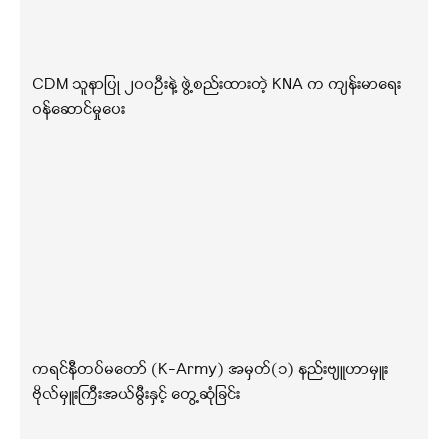
CDM သူနာပြု ၂၀၀ဦးနဲ့ ဖွဲ့စည်းထားတဲ့ KNA က ကျန်းမာရေး
ဝန်ဆောင်မှုပေး
ကရင်နီတပ်မတော် (K-Army) အမှတ်(၁) နည်းဗျူဟာမှူး
ဗိုလ်မှူးကြီးအယ်မွီးနှင့် တွေ့ဆုံခြင်း