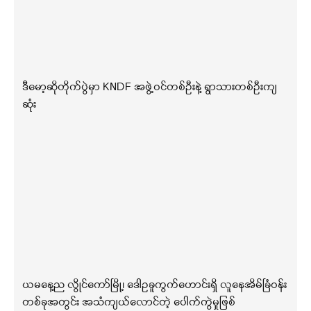
ဒီမော့ဆိုတိုက်ပွဲမှာ KNDF အဖွဲ့ဝင်တစ်ဦးနဲ့ ရွာသားတစ်ဦးကျ
ဆုံး
ယမနေ့ည လွိုင်ကော်မြို့၊ ဒေါဥခူကွက်ဟောင်းရှိ လူနေအိမ်ခြံဝန်း
တစ်ခုအတွင်း အသံကျယ်လောင်တဲ့ ပေါက်ကွဲမှုဖြစ်