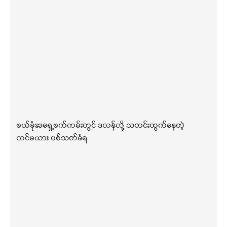
ဖယ်ခုံအရှေ့ဖက်ကမ်းတွင် ဒလန်လို့ သတင်းထွက်နေတဲ့
လင်မယား ပစ်သတ်ခံရ