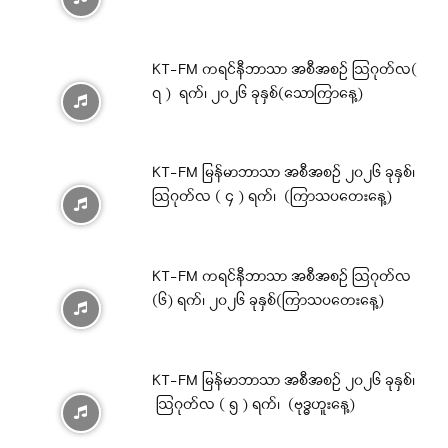
KT-FM ကရင်နီဘာသာ အစီအစဉ် ဩဂုတ်လ(
၇ ) ရက်၊ ၂၀၂၆ ခုနှစ်(သောကြာနေ့)
KT-FM မြန်မာဘာသာ အစီအစဉ် ၂၀၂၆ ခုနှစ်၊
ဩဂုတ်လ ( ၄ ) ရက်၊ (ကြာသပတေးနေ့)
KT-FM ကရင်နီဘာသာ အစီအစဉ် ဩဂုတ်လ
(၆) ရက်၊ ၂၀၂၆ ခုနှစ်(ကြာသပတေးနေ့)
KT-FM မြန်မာဘာသာ အစီအစဉ် ၂၀၂၆ ခုနှစ်၊
ဩဂုတ်လ ( ၅ ) ရက်၊ (ဗုဒ္ဓဟူးနေ့)