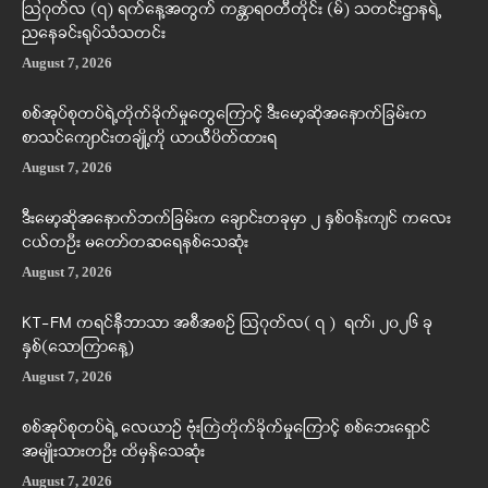
ဩဂုတ်လ (၇) ရက်နေ့အတွက် ကန္တာရဝတီတိုင်း (မ်) သတင်းဌာနရဲ့
ညနေခင်းရုပ်သံသတင်း
August 7, 2026
စစ်အုပ်စုတပ်ရဲ့တိုက်ခိုက်မှုတွေကြောင့် ဒီးမော့ဆိုအနောက်ခြမ်းက
စာသင်ကျောင်းတချို့ကို ယာယီပိတ်ထားရ
August 7, 2026
ဒီးမော့ဆိုအနောက်ဘက်ခြမ်းက ချောင်းတခုမှာ ၂ နှစ်ဝန်းကျင် ကလေး
ငယ်တဦး မတော်တဆရေနစ်သေဆုံး
August 7, 2026
KT-FM ကရင်နီဘာသာ အစီအစဉ် ဩဂုတ်လ( ၇ ) ရက်၊ ၂၀၂၆ ခု
နှစ်(သောကြာနေ့)
August 7, 2026
စစ်အုပ်စုတပ်ရဲ့ လေယာဉ် ဗုံးကြဲတိုက်ခိုက်မှုကြောင့် စစ်ဘေးရှောင်
အမျိုးသားတဦး ထိမှန်သေဆုံး
August 7, 2026