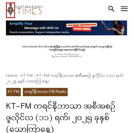
Home
KT FM
KT-FM ကရင်နီဘာသာ အစီအစဉ် ဇူလိုင်လ (၁၁) ရက်၊
၂၀၂၅ ခုနှစ် (သောကြာနေ့)
KT FM
ကရင်နီဘာသာ FM Radio
KT-FM ကရင်နီဘာသာ အစီအစဉ်
ဇူလိုင်လ (၁၁) ရက်၊ ၂၀၂၅ ခုနှစ်
(သောကြာနေ့)