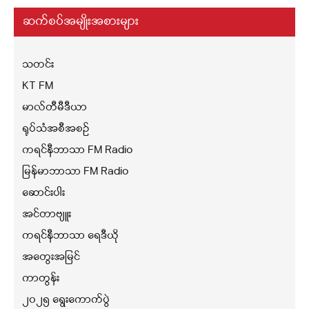
ဆက်စပ်အမျိုးအစားများ
သတင်း
KT FM
မာလ်တီမီဒီယာ
ရုပ်သံအစီအစဉ်
ကရင်နီဘာသာ FM Radio
မြန်မာဘာသာ FM Radio
ဆောင်းပါး
အင်တာဗျူး
ကရင်နီဘာသာ ရေဒီယို
အတွေးအမြင်
ကာတွန်း
၂၀၂၅ ရွေးကောက်ပွဲ