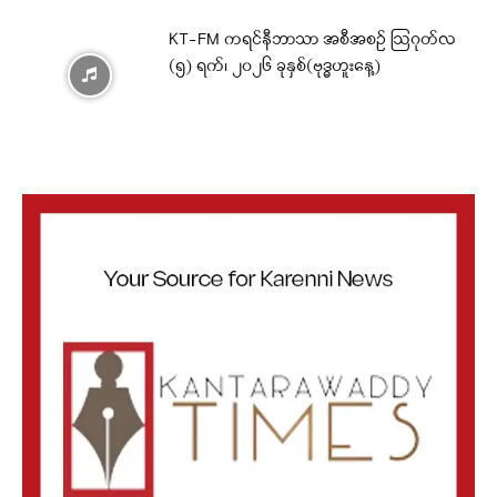
KT-FM ကရင်နီဘာသာ အစီအစဉ် ဩဂုတ်လ
(၅) ရက်၊ ၂၀၂၆ ခုနှစ်(ဗုဒ္ဓဟူးနေ့)