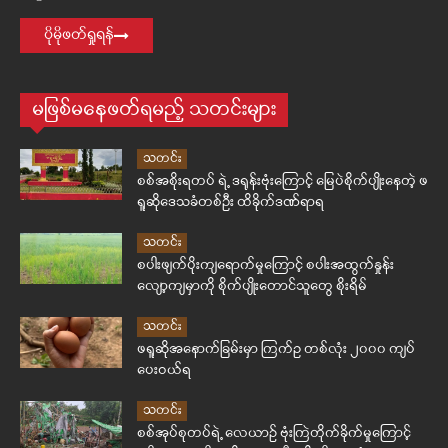
ပိုမိုဖတ်ရှုရန်
မဖြစ်မနေဖတ်ရမည့် သတင်းများ
သတင်း
စစ်အစိုးရတပ် ရဲ့ ဒရုန်းဗုံးကြောင့် မြေပဲစိုက်ပျိုးနေတဲ့ ဖ
ရူဆိုဒေသခံတစ်ဦး ထိခိုက်ဒဏ်ရာရ
သတင်း
စပါးဖျက်ပိုးကျရောက်မှုကြောင့် စပါးအထွက်နှုန်း
လျော့ကျမှာကို စိုက်ပျိုးတောင်သူတွေ စိုးရိမ်
သတင်း
ဖရူဆိုအနောက်ခြမ်းမှာ ကြက်ဥ တစ်လုံး ၂၀၀၀ ကျပ်
ပေးဝယ်ရ
သတင်း
စစ်အုပ်စုတပ်ရဲ့ လေယာဉ် ဗုံးကြဲတိုက်ခိုက်မှုကြောင့်