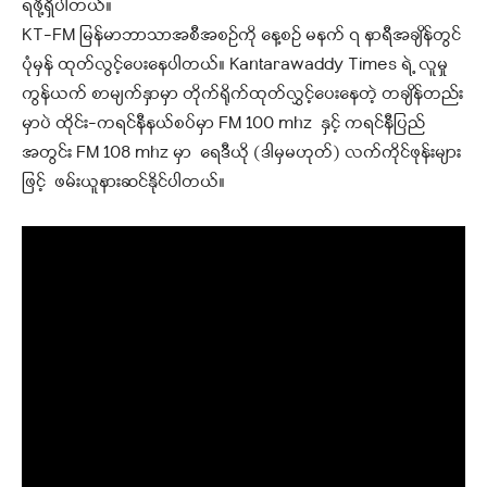
ရဖို့ရှိပါတယ်။
KT-FM မြန်မာဘာသာအစီအစဉ်ကို နေ့စဉ် မနက် ၇ နာရီအချိန်တွင်
ပုံမှန် ထုတ်လွင့်ပေးနေပါတယ်။ Kantarawaddy Times ရဲ့ လူမှု
ကွန်ယက် စာမျက်နှာမှာ တိုက်ရိုက်ထုတ်လွှင့်ပေးနေတဲ့ တချိန်တည်း
မှာပဲ ထိုင်း-ကရင်နီနယ်စပ်မှာ FM 100 mhz နှင့် ကရင်နီပြည်
အတွင်း FM 108 mhz မှာ ရေဒီယို (ဒါမှမဟုတ်) လက်ကိုင်ဖုန်းများ
ဖြင့် ဖမ်းယူနားဆင်နိုင်ပါတယ်။