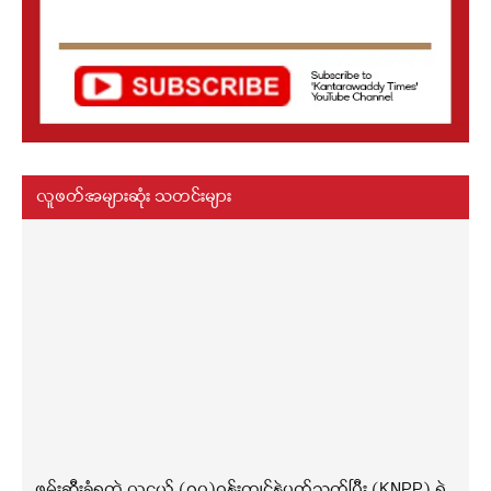
လူဖတ်အများဆုံး သတင်းများ
ဖမ်းဆီးခံရတဲ့ လူငယ် (၇၀)ဝန်းကျင်နဲ့ပတ်သက်ပြီး (KNPP) ရဲ့