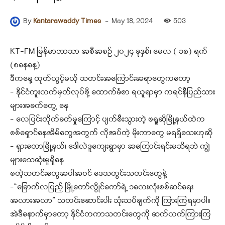
-
May 18, 2024
503
By
Kantarawaddy Times
KT-FM မြန်မာဘာသာ အစီအစဉ် ၂၀၂၄ ခုနှစ်၊ မေလ ( ၁၈) ရက်
(‌‌စနေနေ့)
ဒီကနေ့ ထုတ်လွင့်မယ့် သတင်းအကြောင်းအရာတွေကတော့
– နိုင်ငံကူးလက်မှတ်လုပ်ဖို့ ထောက်ခံစာ ရယူရာမှာ ကရင်နီပြည်သား
များအခက်တွေ့ နေ
– လေပြင်းတိုက်ခတ်မှုကြောင့် ပျက်စီးသွားတဲ့ ဖရူဆိုမြို့နယ်ထဲက
စစ်ရှောင်နေအိမ်တွေအတွက် လိုအပ်တဲ့ မိုးကာတွေ မရရှိသေးဟုဆို
– ရှားတောမြို့နယ်၊ ဒေါလဲဒူကျေးရွာမှာ အကြောင်းရင်းမသိရဘဲ ကျွဲ
များသေဆုံးမှုရှိနေ
စတဲ့သတင်းတွေအပါအဝင် ဒေသတွင်းသတင်းတွေနဲ့
–“ခြောက်လပြည့် မြို့တော်လွိုင်ကော်ရဲ့ ၁လေးလုံးစစ်ဆင်ရေး
အလားအလာ” သတင်းဆောင်းပါး သုံးသပ်ချက်ကို ကြားကြရမှာပါ။
အဲဒီနောက်မှာတော့ နိုင်ငံတကာသတင်းတွေကို ဆက်လက်ကြားကြ