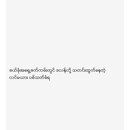
ဖယ်ခုံအရှေ့ဖက်ကမ်းတွင် ဒလန်လို့ သတင်းထွက်နေတဲ့
လင်မယား ပစ်သတ်ခံရ