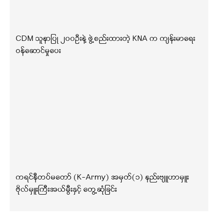
CDM သူနာပြု ၂၀၀ဦးနဲ့ ဖွဲ့စည်းထားတဲ့ KNA က ကျန်းမာရေး
ဝန်ဆောင်မှုပေး
ကရင်နီတပ်မတော် (K-Army) အမှတ်(၁) နည်းဗျူဟာမှူး
ဗိုလ်မှူးကြီးအယ်မွီးနှင့် တွေ့ဆုံခြင်း