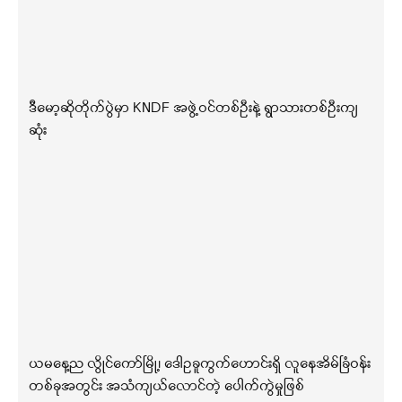
ဒီမော့ဆိုတိုက်ပွဲမှာ KNDF အဖွဲ့ဝင်တစ်ဦးနဲ့ ရွာသားတစ်ဦးကျ
ဆုံး
ယမနေ့ည လွိုင်ကော်မြို့၊ ဒေါဥခူကွက်ဟောင်းရှိ လူနေအိမ်ခြံဝန်း
တစ်ခုအတွင်း အသံကျယ်လောင်တဲ့ ပေါက်ကွဲမှုဖြစ်