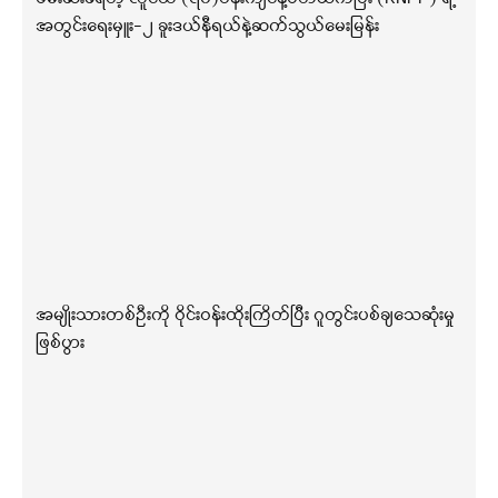
အတွင်းရေးမှူး-၂ ခူးဒယ်နီရယ်နဲ့ဆက်သွယ်မေးမြန်း
အမျိုးသားတစ်ဦးကို ဝိုင်းဝန်းထိုးကြိတ်ပြီး ဂူတွင်းပစ်ချသေဆုံးမှု
ဖြစ်ပွား