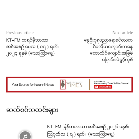
Facebook
X
WhatsApp
Previous article
Next article
KT-FM ကရင်နီဘာသာ
နွေဦးဂုရုပညာရေးစင်တာက
အစီအစဉ် မေလ ( ၁၇ ) ရက်၊
ဒီပလိုမာကျောင်းကနေ
၂၀၂၄ ခုနှစ် (သောကြာနေ့)
ကောလိပ်ကျောင်းအဖြစ်
ပြောင်းလဲဖွင့်လှစ်
ဆက်စပ်သတင်းများ
KT-FM မြန်မာဘာသာ အစီအစဉ် ၂၀၂၆ ခုနှစ်၊
ဩဂုတ်လ ( ၇ ) ရက်၊ (သောကြာနေ့)