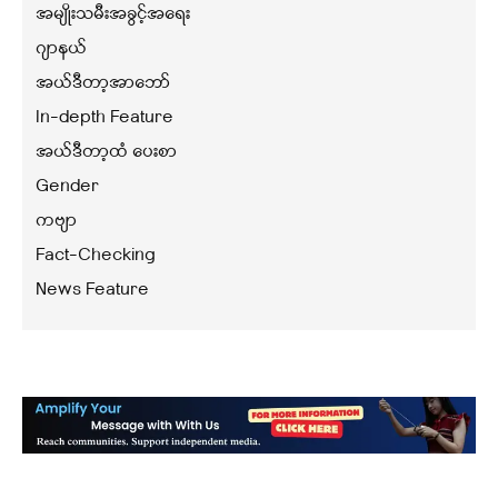
အမျိုးသမီးအခွင့်အရေး
ဂျာနယ်
အယ်ဒီတာ့အာဘော်
In-depth Feature
အယ်ဒီတာ့ထံ ပေးစာ
Gender
ကဗျာ
Fact-Checking
News Feature