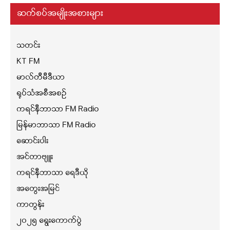
ဆက်စပ်အမျိုးအစားများ
သတင်း
KT FM
မာလ်တီမီဒီယာ
ရုပ်သံအစီအစဉ်
ကရင်နီဘာသာ FM Radio
မြန်မာဘာသာ FM Radio
ဆောင်းပါး
အင်တာဗျူး
ကရင်နီဘာသာ ရေဒီယို
အတွေးအမြင်
ကာတွန်း
၂၀၂၅ ရွေးကောက်ပွဲ