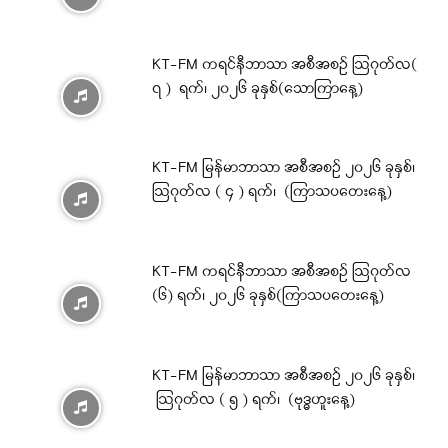
KT-FM ကရင်နီဘာသာ အစီအစဉ် ဩဂုတ်လ(
၇ ) ရက်၊ ၂၀၂၆ ခုနှစ်(သောကြာနေ့)
KT-FM မြန်မာဘာသာ အစီအစဉ် ၂၀၂၆ ခုနှစ်၊
ဩဂုတ်လ ( ၄ ) ရက်၊ (ကြာသပတေးနေ့)
KT-FM ကရင်နီဘာသာ အစီအစဉ် ဩဂုတ်လ
(၆) ရက်၊ ၂၀၂၆ ခုနှစ်(ကြာသပတေးနေ့)
KT-FM မြန်မာဘာသာ အစီအစဉ် ၂၀၂၆ ခုနှစ်၊
ဩဂုတ်လ ( ၅ ) ရက်၊ (ဗုဒ္ဓဟူးနေ့)