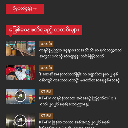
ပိုမိုဖတ်ရှုရန်
မဖြစ်မနေဖတ်ရမည့် သတင်းများ
သတင်း
ကရင်နီပြည်က နေရာဒေသအသီးသီးမှာ ရက်သတ္တပတ်
အတွင်း စက်သုံးဆီဈေးနှုန်း ထပ်မံမြင့်တက်
သတင်း
ဒီးမော့ဆိုအနောက်ဘက်ခြမ်းက ချောင်းတခုမှာ ၂ နှစ်
ဝန်းကျင် ကလေးငယ်တဦး မတော်တဆရေနစ်သေဆုံး
KT FM
KT-FM ကရင်နီဘာသာ အစီအစဉ် ဩဂုတ်လ( ၇ )
ရက်၊ ၂၀၂၆ ခုနှစ်(သောကြာနေ့)
KT FM
KT-FM မြန်မာဘာသာ အစီအစဉ် ၂၀၂၆ ခုနှစ်၊