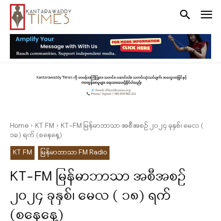
Home
KT FM
KT-FM မြန်မာဘာသာ အစီအစဉ် ၂၀၂၄ ခုနှစ်၊ မေလ (
၁၈) ရက် (‌‌စနေနေ့)
KT FM
မြန်မာဘာသာ FM Radio
KT-FM မြန်မာဘာသာ အစီအစဉ်
၂၀၂၄ ခုနှစ်၊ မေလ ( ၁၈) ရက်
(‌‌စနေနေ့)