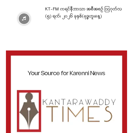
KT-FM ကရင်နီဘာသာ အစီအစဉ် ဩဂုတ်လ
(၅) ရက်၊ ၂၀၂၆ ခုနှစ်(ဗုဒ္ဓဟူးနေ့)