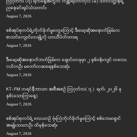
ဩဂုတ်လ (၇) ရက်နေ့အတွက် ကန္တာရဝတီတိုင်း (မ်) သတင်းဌာနရဲ့
ညနေခင်းရုပ်သံသတင်း
August 7, 2026
စစ်အုပ်စုတပ်ရဲ့တိုက်ခိုက်မှုတွေကြောင့် ဒီးမော့ဆိုအနောက်ခြမ်းက
စာသင်ကျောင်းတချို့ကို ယာယီပိတ်ထားရ
August 7, 2026
ဒီးမော့ဆိုအနောက်ဘက်ခြမ်းက ချောင်းတခုမှာ ၂ နှစ်ဝန်းကျင် ကလေး
ငယ်တဦး မတော်တဆရေနစ်သေဆုံး
August 7, 2026
KT-FM ကရင်နီဘာသာ အစီအစဉ် ဩဂုတ်လ( ၇ ) ရက်၊ ၂၀၂၆ ခု
နှစ်(သောကြာနေ့)
August 7, 2026
စစ်အုပ်စုတပ်ရဲ့ လေယာဉ် ဗုံးကြဲတိုက်ခိုက်မှုကြောင့် စစ်ဘေးရှောင်
အမျိုးသားတဦး ထိမှန်သေဆုံး
August 7, 2026