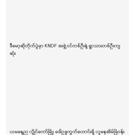
ဒီမော့ဆိုတိုက်ပွဲမှာ KNDF အဖွဲ့ဝင်တစ်ဦးနဲ့ ရွာသားတစ်ဦးကျ
ဆုံး
ယမနေ့ည လွိုင်ကော်မြို့၊ ဒေါဥခူကွက်ဟောင်းရှိ လူနေအိမ်ခြံဝန်း