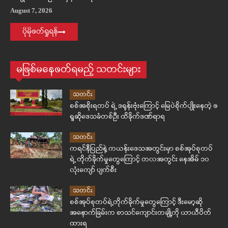
August 7, 2026
ပိုမိုဖတ်ရှုရန်
မဖြစ်မနေဖတ်ရမည့် သတင်းများ
သတင်း
စစ်အစိုးရတပ် ရဲ့ ဒရုန်းဗုံးကြောင့် မြေပဲစိုက်ပျိုးနေတဲ့ ဖ
ရူဆိုဒေသခံတစ်ဦး ထိခိုက်ဒဏ်ရာရ
သတင်း
ကရင်နီပြည်နဲ့ ကယန်းဒေသအတွင်းမှာ စစ်အုပ်စုတပ်
ရဲ့ တိုက်ခိုက်မှုတွေကြောင့် တလအတွင်း နေအိမ် ၁၀
လုံးကျော် ပျက်စီး
သတင်း
စစ်အုပ်စုတပ်ရဲ့တိုက်ခိုက်မှုတွေကြောင့် ဒီးမော့ဆို
အနောက်ခြမ်းက စာသင်ကျောင်းတချို့ကို ယာယီပိတ်
ထားရ