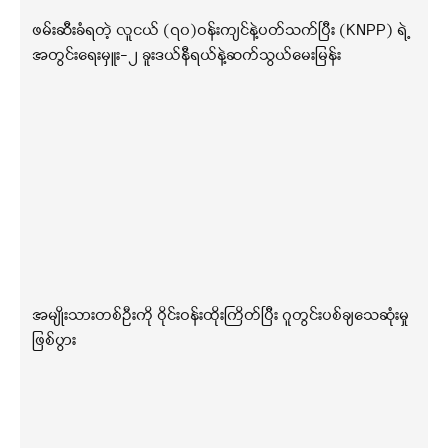
ဖမ်းဆီးခံရတဲ့ လူငယ် (၇၀)ဝန်းကျင်နဲ့ပတ်သက်ပြီး (KNPP) ရဲ့
အတွင်းရေးမှူး-၂ ခူးဒယ်နီရယ်နဲ့ဆက်သွယ်မေးမြန်း
အမျိုးသားတစ်ဦးကို ဝိုင်းဝန်းထိုးကြိတ်ပြီး ဂူတွင်းပစ်ချသေဆုံးမှု
ဖြစ်ပွား