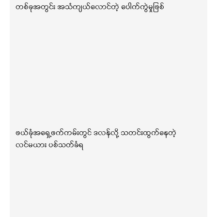
တစ်ခုအတွင်း အသံကျယ်လောင်တဲ့ ပေါက်ကွဲမှုဖြစ်
ဖယ်ခုံအရှေ့ဖက်ကမ်းတွင် ဒလန်လို့ သတင်းထွက်နေတဲ့
လင်မယား ပစ်သတ်ခံရ