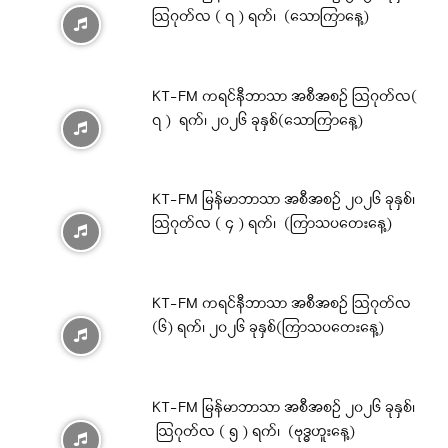
ဩဂုတ်လ ( ၇ ) ရက်၊ (သောကြာနေ့)
KT-FM ကရင်နီဘာသာ အစီအစဉ် ဩဂုတ်လ(
၇ ) ရက်၊ ၂၀၂၆ ခုနှစ်(သောကြာနေ့)
KT-FM မြန်မာဘာသာ အစီအစဉ် ၂၀၂၆ ခုနှစ်၊
ဩဂုတ်လ ( ၄ ) ရက်၊ (ကြာသပတေးနေ့)
KT-FM ကရင်နီဘာသာ အစီအစဉ် ဩဂုတ်လ
(၆) ရက်၊ ၂၀၂၆ ခုနှစ်(ကြာသပတေးနေ့)
KT-FM မြန်မာဘာသာ အစီအစဉ် ၂၀၂၆ ခုနှစ်၊
ဩဂုတ်လ ( ၅ ) ရက်၊ (ဗုဒ္ဓဟူးနေ့)