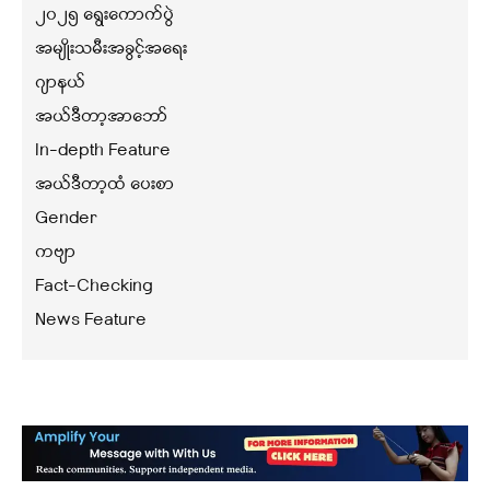
၂၀၂၅ ရွေးကောက်ပွဲ
အမျိုးသမီးအခွင့်အရေး
ဂျာနယ်
အယ်ဒီတာ့အာဘော်
In-depth Feature
အယ်ဒီတာ့ထံ ပေးစာ
Gender
ကဗျာ
Fact-Checking
News Feature