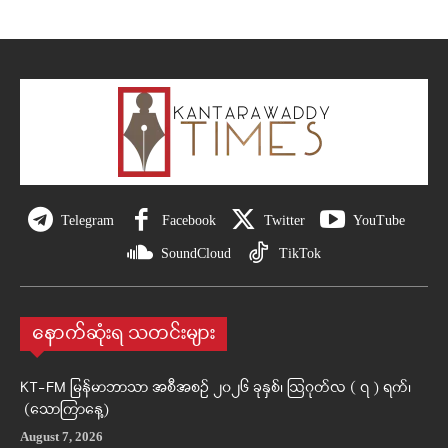
Telegram
Facebook
Twitter
YouTube
SoundCloud
TikTok
နောက်ဆုံးရ သတင်းများ
KT-FM မြန်မာဘာသာ အစီအစဉ် ၂၀၂၆ ခုနှစ်၊ ဩဂုတ်လ ( ၇ ) ရက်၊
(သောကြာနေ့)
August 7, 2026