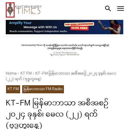
Home
KT FM
KT-FM မြန်မာဘာသာ အစီအစဉ် ၂၀၂၄ ခုနှစ်၊ မေလ
(၂၂) ရက် (‌‌ဗုဒ္ဓဟူးနေ့)
KT FM
မြန်မာဘာသာ FM Radio
KT-FM မြန်မာဘာသာ အစီအစဉ်
၂၀၂၄ ခုနှစ်၊ မေလ (၂၂) ရက်
(‌‌ဗုဒ္ဓဟူးနေ့)