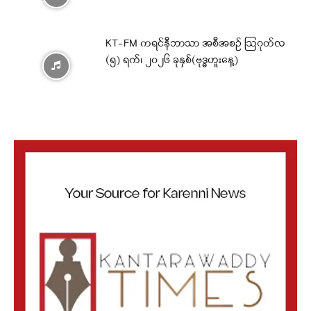
KT-FM ကရင်နီဘာသာ အစီအစဉ် ဩဂုတ်လ
(၅) ရက်၊ ၂၀၂၆ ခုနှစ်(ဗုဒ္ဓဟူးနေ့)