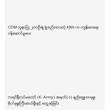
CDM သူနာပြု ၂၀၀ဦးနဲ့ ဖွဲ့စည်းထားတဲ့ KNA က ကျန်းမာရေး
ဝန်ဆောင်မှုပေး
ကရင်နီတပ်မတော် (K-Army) အမှတ်(၁) နည်းဗျူဟာမှူး
ဗိုလ်မှူးကြီးအယ်မွီးနှင့် တွေ့ဆုံခြင်း