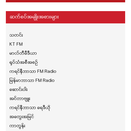
ဆက်စပ်အမျိုးအစားများ
သတင်း
KT FM
မာလ်တီမီဒီယာ
ရုပ်သံအစီအစဉ်
ကရင်နီဘာသာ FM Radio
မြန်မာဘာသာ FM Radio
ဆောင်းပါး
အင်တာဗျူး
ကရင်နီဘာသာ ရေဒီယို
အတွေးအမြင်
ကာတွန်း