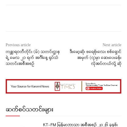
Facebook
X
WhatsApp
Previous article
Next article
ကန္တာရဝတီတိုင်း (မ်) သတင်းဌာန
ဒီးမော့ဆို၊ ဖရေစိုးလေး စစ်ရှောင်
ရဲ့ မေလ ၂၁ ရက် အင်္ဂါနေ့ ရုပ်သံ
အမှတ် (၇)မှာ ဆေးပေးခန်း
သတင်းအစီအစဉ်
လိုအပ်တယ်လို့ ဆို
ဆက်စပ်သတင်းများ
KT-FM မြန်မာဘာသာ အစီအစဉ် ၂၀၂၆ ခုနှစ်၊