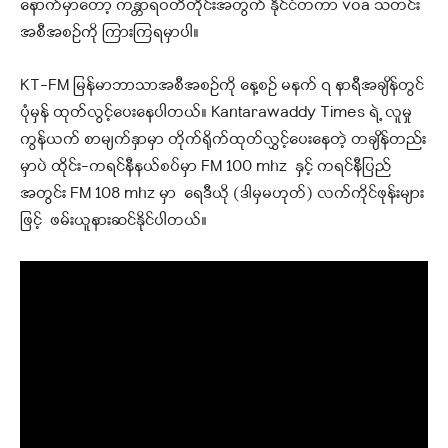
နောက်မှာတော့ ကန္တာရဝတီတိုင်းအတွက် နိုင်ငံတကာ voa သတင်း
အစီအစဉ်ကို ကြားကြရမှာပါ။
KT-FM မြန်မာဘာသာအစီအစဉ်ကို နေ့စဉ် မနက် ၇ နာရီအချိန်တွင်
ပုံမှန် ထုတ်လွင့်ပေးနေပါတယ်။ Kantarawaddy Times ရဲ့ လူမှု
ကွန်ယက် စာမျက်နှာမှာ တိုက်ရိုက်ထုတ်လွှင့်ပေးနေတဲ့ တချိန်တည်း
မှာပဲ ထိုင်း-ကရင်နီနယ်စပ်မှာ FM 100 mhz နှင့် ကရင်နီပြည်
အတွင်း FM 108 mhz မှာ ရေဒီယို (ဒါမှမဟုတ်) လက်ကိုင်ဖုန်းများ
ဖြင့် ဖမ်းယူနားဆင်နိုင်ပါတယ်။