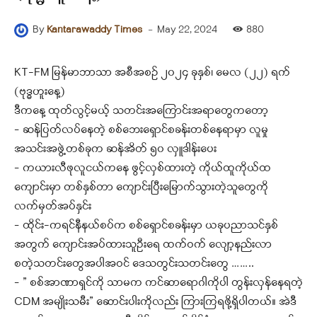
-
May 22, 2024
880
By
Kantarawaddy Times
KT-FM မြန်မာဘာသာ အစီအစဉ် ၂၀၂၄ ခုနှစ်၊ မေလ (၂၂) ရက်
(‌‌ဗုဒ္ဓဟူးနေ့)
ဒီကနေ့ ထုတ်လွင့်မယ့် သတင်းအကြောင်းအရာတွေကတော့
– ဆန်ပြတ်လပ်နေတဲ့ စစ်ဘေးရှောင်စခန်းတစ်နေရာမှာ လူမှု
အသင်းအဖွဲ့တစ်ခုက ဆန်အိတ် ၅၀ လှူဒါန်းပေး
– ကယားလီဖုလူငယ်ကနေ ဖွင့်လှစ်ထားတဲ့ ကိုယ်ထူကိုယ်ထ
ကျောင်းမှာ တစ်နှစ်တာ ကျောင်းပြီးမြောက်သွားတဲ့သူတွေကို
လက်မှတ်အပ်နှင်း
– ထိုင်း-ကရင်နီနယ်စပ်က စစ်ရှောင်စခန်းမှာ ယခုပညာသင်နှစ်
အတွက် ကျောင်းအပ်ထားသူဦးရေ ထက်ဝက် လျော့နည်းလာ
စတဲ့သတင်းတွေအပါအဝင် ဒေသတွင်းသတင်းတွေ ……..
– ” စစ်အာဏာရှင်ကို သာမက ကင်ဆာရောဂါကိုပါ တွန်းလှန်နေရတဲ့
CDM အမျိုးသမီး”‌ ဆောင်းပါးကိုလည်း ကြားကြရဖို့ရှိပါတယ်။ အဲဒီ