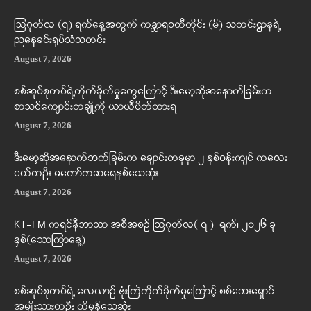
ဩဂုတ်လ (၇) ရက်နေ့အတွက် ကန္တာရဝတီတိုင်း (မ်) သတင်းဌာနရဲ့
ညနေခင်းရုပ်သံသတင်း
August 7, 2026
စစ်အုပ်စုတပ်ရဲ့တိုက်ခိုက်မှုတွေကြောင့် ဒီးမော့ဆိုအနောက်ခြမ်းက
စာသင်ကျောင်းတချို့ကို ယာယီပိတ်ထားရ
August 7, 2026
ဒီးမော့ဆိုအနောက်ဘက်ခြမ်းက ချောင်းတခုမှာ ၂ နှစ်ဝန်းကျင် ကလေး
ငယ်တဦး မတော်တဆရေနစ်သေဆုံး
August 7, 2026
KT-FM ကရင်နီဘာသာ အစီအစဉ် ဩဂုတ်လ( ၇ ) ရက်၊ ၂၀၂၆ ခု
နှစ်(သောကြာနေ့)
August 7, 2026
စစ်အုပ်စုတပ်ရဲ့ လေယာဉ် ဗုံးကြဲတိုက်ခိုက်မှုကြောင့် စစ်ဘေးရှောင်
အမျိုးသားတဦး ထိမှန်သေဆုံး