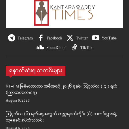
Telegram
Facebook
Twitter
YouTube
SoundCloud
TikTok
နောက်ဆုံးရ သတင်းများ
KT-FM မြန်မာဘာသာ အစီအစဉ် ၂၀၂၆ ခုနှစ်၊ ဩဂုတ်လ ( ၄ ) ရက်၊
(ကြာသပတေးနေ့)
August 6, 2026
ဩဂုတ်လ (၆) ရက်နေ့အတွက် ကန္တာရဝတီတိုင်း (မ်) သတင်းဌာနရဲ့
ညနေခင်းရုပ်သံသတင်း
August 6, 2026