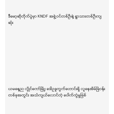
ဒီမော့ဆိုတိုက်ပွဲမှာ KNDF အဖွဲ့ဝင်တစ်ဦးနဲ့ ရွာသားတစ်ဦးကျ
ဆုံး
ယမနေ့ည လွိုင်ကော်မြို့၊ ဒေါဥခူကွက်ဟောင်းရှိ လူနေအိမ်ခြံဝန်း
တစ်ခုအတွင်း အသံကျယ်လောင်တဲ့ ပေါက်ကွဲမှုဖြစ်