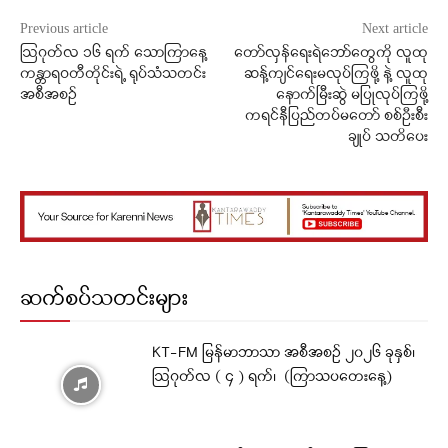
Previous article
Next article
ဩဂုတ်လ ၁၆ ရက် သောကြာနေ့
တော်လှန်ရေးရဲဘော်တွေကို လူထု
ကန္တာရဝတီတိုင်းရဲ့ ရုပ်သံသတင်း
ဆန့်ကျင်ရေးမလုပ်ကြဖို့ နဲ့ လူထု
အစီအစဉ်
နောက်မြီးဆွဲ မပြုလုပ်ကြဖို့
ကရင်နီပြည်တပ်မတော် စစ်ဦးစီး
ချုပ် သတိပေး
ဆက်စပ်သတင်းများ
KT-FM မြန်မာဘာသာ အစီအစဉ် ၂၀၂၆ ခုနှစ်၊
ဩဂုတ်လ ( ၄ ) ရက်၊ (ကြာသပတေးနေ့)