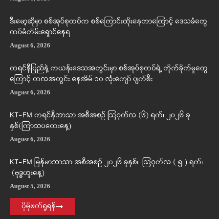
ဒီးမော့ဆိုမှာ စစ်အုပ်စုတပ်က စစ်ကြောင်းထိုးနေတာကြောင့် ဒေသခံတွေ
ထပ်မံတိမ်းရှောင်နေရ
August 6, 2026
ကရင်နီပြည်နဲ့ ကယန်းဒေသအတွင်းမှာ စစ်အုပ်စုတပ်ရဲ့ တိုက်ခိုက်မှုတွေ
ကြောင့် တလအတွင်း နေအိမ် ၁၀ လုံးကျော် ပျက်စီး
August 6, 2026
KT-FM ကရင်နီဘာသာ အစီအစဉ် ဩဂုတ်လ (၆) ရက်၊ ၂၀၂၆ ခု
နှစ်(ကြာသပတေးနေ့)
August 6, 2026
KT-FM မြန်မာဘာသာ အစီအစဉ် ၂၀၂၆ ခုနှစ်၊ ဩဂုတ်လ ( ၅ ) ရက်၊
(ဗုဒ္ဓဟူးနေ့)
August 5, 2026
ပိုမိုဖတ်ရှုရန်