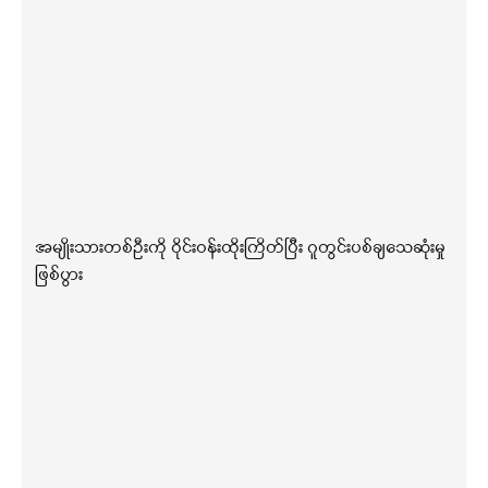
အမျိုးသားတစ်ဦးကို ဝိုင်းဝန်းထိုးကြိတ်ပြီး ဂူတွင်းပစ်ချသေဆုံးမှု
ဖြစ်ပွား