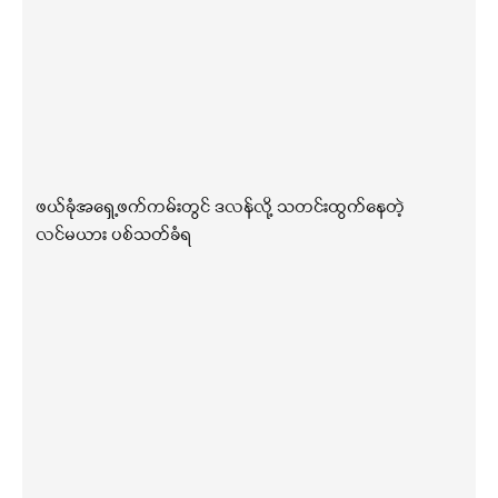
ဖယ်ခုံအရှေ့ဖက်ကမ်းတွင် ဒလန်လို့ သတင်းထွက်နေတဲ့
လင်မယား ပစ်သတ်ခံရ