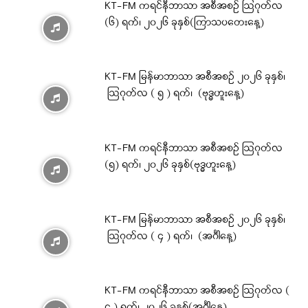
KT-FM ကရင်နီဘာသာ အစီအစဉ် ဩဂုတ်လ
(၆) ရက်၊ ၂၀၂၆ ခုနှစ်(ကြာသပတေးနေ့)
KT-FM မြန်မာဘာသာ အစီအစဉ် ၂၀၂၆ ခုနှစ်၊
ဩဂုတ်လ ( ၅ ) ရက်၊ (ဗုဒ္ဓဟူးနေ့)
KT-FM ကရင်နီဘာသာ အစီအစဉ် ဩဂုတ်လ
(၅) ရက်၊ ၂၀၂၆ ခုနှစ်(ဗုဒ္ဓဟူးနေ့)
KT-FM မြန်မာဘာသာ အစီအစဉ် ၂၀၂၆ ခုနှစ်၊
ဩဂုတ်လ ( ၄ ) ရက်၊ (အင်္ဂါနေ့)
KT-FM ကရင်နီဘာသာ အစီအစဉ် ဩဂုတ်လ (
၄ ) ရက်၊ ၂၀၂၆ ခုနှစ်(အင်္ဂါနေ့)