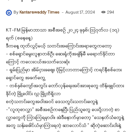
-
August 17, 2024
294
By
Kantarawaddy Times
KT-FM မြန်မာဘာသာ အစီအစဉ် ၂၀၂၄ ခုနှစ်၊ ဩဂုတ်လ (၁၇)
ရက် (စနေနေ့)
ဒီကနေ့ ထုတ်လွင့်မယ့် သတင်းအကြောင်းအရာတွေကတော့
– စစ်ရှောင်မွေးလူနာတစ်ဦး ဆေးရုံကိုအချိန်မီ မရောက်နိုင်တာ
ကြောင့် ကလေးငယ်အသက်သေဆုံး
– ရှမ်းပြည်မှာ အိမ်ငှားခဈေး ပိုမြင့်လာတာကြောင့် ကရင်နီစစ်ဘေး
ရှောင်တွေ အခက်တွေ့
– တစ်နှစ်ကျော်အတွင်း တော်လှန်ရေးအင်အားစုတွေ ထိန်းချုပ်ထား
နိုင်တဲ့ မြို့ပေါင်း ၇၃ မြို့ထိရှိလာ
စတဲ့သတင်းတွေအပါအဝင် ဒေသတွင်းသတင်းတွေနဲ့
-“လူထုစာလွှာ” အစီအစဉ်ကနေပြီး ပြည်သူတွေ ပေးပို့လာတဲ့ စာ
လွှာတွေကို ကြားကြရမှာပါ။ အဲဒီနောက်မှာတော့ “သေနတ်သံတွေနဲ့
အတူ သန်းခေါင်ယံမှာကြားရတဲ့ ဆာလောင်သံ “ ဆိုတဲ့ဆောင်းပါးနဲ့