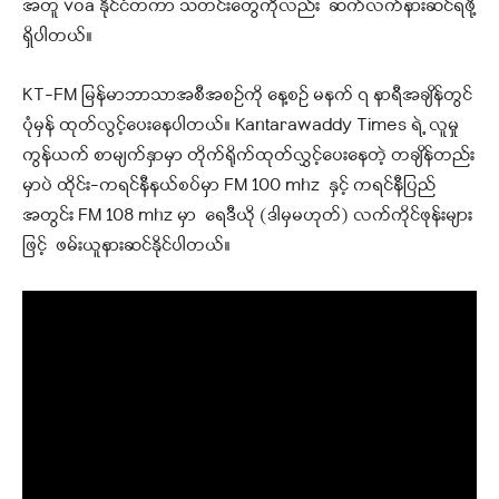
အတူ voa နိုင်ငံတကာ သတင်းတွေကိုလည်း ဆက်လက်နားဆင်ရဖို့
ရှိပါတယ်။
KT-FM မြန်မာဘာသာအစီအစဉ်ကို နေ့စဉ် မနက် ၇ နာရီအချိန်တွင်
ပုံမှန် ထုတ်လွင့်ပေးနေပါတယ်။ Kantarawaddy Times ရဲ့ လူမှု
ကွန်ယက် စာမျက်နှာမှာ တိုက်ရိုက်ထုတ်လွှင့်ပေးနေတဲ့ တချိန်တည်း
မှာပဲ ထိုင်း-ကရင်နီနယ်စပ်မှာ FM 100 mhz နှင့် ကရင်နီပြည်
အတွင်း FM 108 mhz မှာ ရေဒီယို (ဒါမှမဟုတ်) လက်ကိုင်ဖုန်းများ
ဖြင့် ဖမ်းယူနားဆင်နိုင်ပါတယ်။