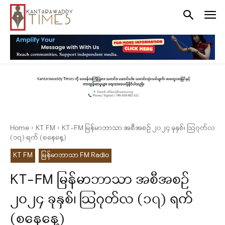
Home
KT FM
KT-FM မြန်မာဘာသာ အစီအစဉ် ၂၀၂၄ ခုနှစ်၊ ဩဂုတ်လ
(၁၇) ရက် (စနေနေ့)
KT FM
မြန်မာဘာသာ FM Radio
KT-FM မြန်မာဘာသာ အစီအစဉ်
၂၀၂၄ ခုနှစ်၊ ဩဂုတ်လ (၁၇) ရက်
(စနေနေ့)