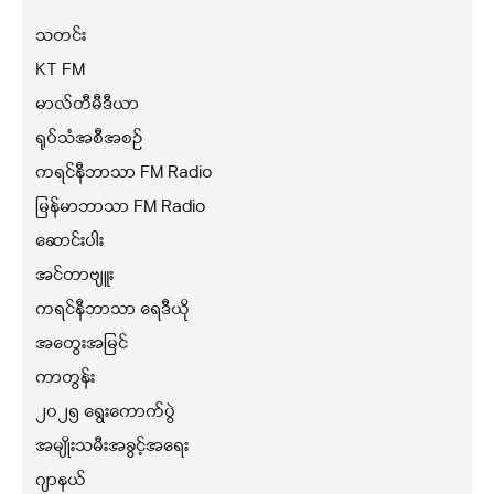
သတင်း
KT FM
မာလ်တီမီဒီယာ
ရုပ်သံအစီအစဉ်
ကရင်နီဘာသာ FM Radio
မြန်မာဘာသာ FM Radio
ဆောင်းပါး
အင်တာဗျူး
ကရင်နီဘာသာ ရေဒီယို
အတွေးအမြင်
ကာတွန်း
၂၀၂၅ ရွေးကောက်ပွဲ
အမျိုးသမီးအခွင့်အရေး
ဂျာနယ်