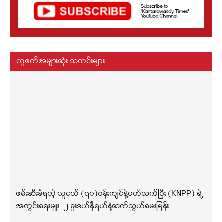
လူဖတ်အများဆုံး သတင်းများ
ဖမ်းဆီးခံရတဲ့ လူငယ် (၇၀)ဝန်းကျင်နဲ့ပတ်သက်ပြီး (KNPP) ရဲ့
အတွင်းရေးမှူး-၂ ခူးဒယ်နီရယ်နဲ့ဆက်သွယ်မေးမြန်း