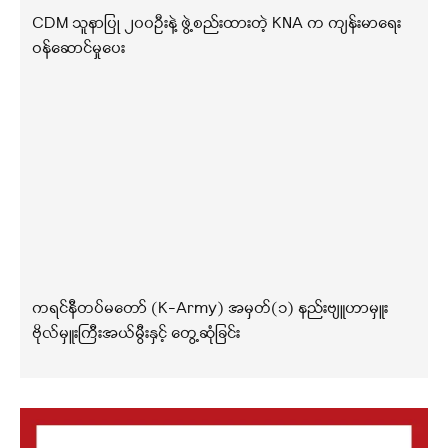
CDM သူနာပြု ၂၀၀ဦးနဲ့ ဖွဲ့စည်းထားတဲ့ KNA က ကျန်းမာရေး
ဝန်ဆောင်မှုပေး
ကရင်နီတပ်မတော် (K-Army) အမှတ်(၁) နည်းဗျူဟာမှူး
ဗိုလ်မှူးကြီးအယ်မွီးနှင့် တွေ့ဆုံခြင်း