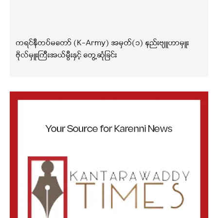
ကရင်နီတပ်မတော် (K-Army) အမှတ်(၁) နည်းဗျူဟာမှူး
ဗိုလ်မှူးကြီးအယ်မွီးနှင့် တွေ့ဆုံခြင်း