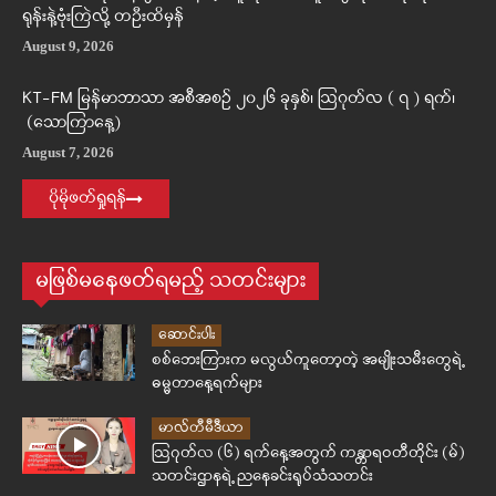
ရုန်းနဲ့ဗုံးကြဲလို့ တဦးထိမှန်
August 9, 2026
KT-FM မြန်မာဘာသာ အစီအစဉ် ၂၀၂၆ ခုနှစ်၊ ဩဂုတ်လ ( ၇ ) ရက်၊
(သောကြာနေ့)
August 7, 2026
ပိုမိုဖတ်ရှုရန်
မဖြစ်မနေဖတ်ရမည့် သတင်းများ
ဆောင်းပါး
စစ်ဘေးကြားက မလွယ်ကူတော့တဲ့ အမျိုးသမီးတွေရဲ့
ဓမ္မတာနေ့ရက်များ
မာလ်တီမီဒီယာ
ဩဂုတ်လ (၆) ရက်နေ့အတွက် ကန္တာရဝတီတိုင်း (မ်)
သတင်းဌာနရဲ့ ညနေခင်းရုပ်သံသတင်း