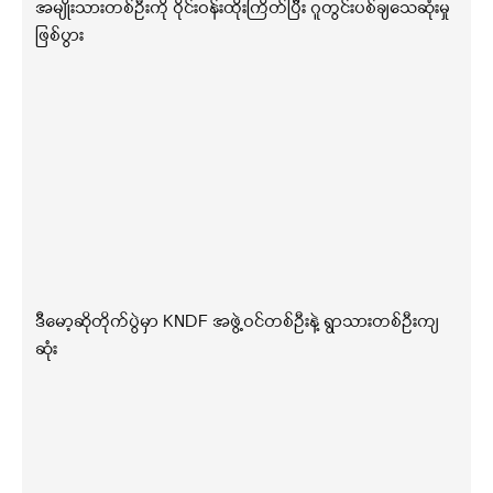
အမျိုးသားတစ်ဦးကို ဝိုင်းဝန်းထိုးကြိတ်ပြီး ဂူတွင်းပစ်ချသေဆုံးမှု
ဖြစ်ပွား
ဒီမော့ဆိုတိုက်ပွဲမှာ KNDF အဖွဲ့ဝင်တစ်ဦးနဲ့ ရွာသားတစ်ဦးကျ
ဆုံး