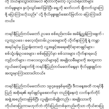
ကို ဘယ်နားသွားထားမလဲ ဆိုတာကိုတော့ လူငယ်ရဲဘော်များ
တပ်မှူးများ နှလုံးသွင်းဆင်ခြင်ပြီး ရှေ့ကို ဆက်လက် ချီတက်သွားကြ
ဖို့ ပြောကြားလိုသည်။” လို့ ဗိုလ်မှူးချုပ်အောင်မြတ်က ပြောကြားပါ
တယ်။
ကရင်နီပြည်တပ်မတော် ဥပဒေ စစ်စည်းကမ်း၊ အမိန့်ညွှန်ကြားချက် ၊
လူထုဥပဒေ ၊ ဓလေ့ထုံးတမ်း ဥပဒေများကို လိုက်နာကြဖို့ နဲ့ ကမ္ဘာ
အရပ်ရပ်မှ ပြဌာန်းထားတဲ့ လူ့အခွင့်အရေးဆိုင်ရာစာချုပ်များ ၊
စစ်သုံ့ပန်းဥပဒေများ ၊ စစ်မြေပြင်မှာ စစ်သားများ လိုက်နာရမယ့်
ကျင့်ဝတ်များ ၊ ကလေးသူငယ်များနှင့် အမျိုးသမီးများကို အထူးကာ
ကွယ်စောင့်ရှောက်ဖို့ ကရင်နီပြည်တပ်မတော်နေ့မှာ ဗိုလ်မှူးချုပ်က
အထူးမှာကြားထားပါတယ်။
ကရင်နီပြည်တပ်မတော်ဟာ ၁၉၄၈ခုနှစ်မှစပြီး ဒီကနေ့အထိ ကရင်နီ
ပြည် အစိုးရ၏ အုပ်ချုပ်မှုအောက်မှာ တည်ရှိနေတဲ့ လက်နက်ကိုင်
အဖွဲ့အစည်းတခုဖြစ်ပြီး လူမျိုးတစ်မျိုးတည်း ၊ အမျိုးသားကို
ကိုယ်စားပြုတာမဟုတ်ဘဲ တိုင်းပြည်တစ်ခုတည်းကိုသာ ကိုယ်စားပြု