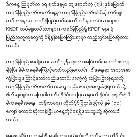
ဒီကနေ့ ဩဂုတ်လ ၁၇ ရက်နေ့မှာ ကျရောက်တဲ့ (၇၆)နှစ်မြောက်
ကရင်နီပြည်တပ်မတော်နေ့မှာ ကရင်နီပြည်တပ်ပေါင်းစုံ တပ်မှူး
တပ်သားများ ၊ ကရင်နီပြည်တပ်မတော်တပ်မှူး တပ်သားများ ၊
KNDF တပ်မှူးတပ်သားများ ၊ ကရင်နီပြည်ရှိ KPDF များ နဲ့
ပြည်သူလူထုတွေကို မိန့်ခွန်းပြောကြားရာမှာ ထည့်သွင်းပြောဆိုထား
တာပါ။
ကရင်နီပြည် အမျိုးသား တော်လှန်ရေးဟာ အမြဲတမ်းအတက်အကျ
ရှိခဲ့ပြီး ဒီမိုကရေစီကြောင့်သော်လည်းကောင်း ၊ ဝါဒရေးရာ အယူအဆ
ကွဲပြားမှုကြောင့်သော်လည်းကောင်း အကွဲကွဲ အပြားပြားခဲ့ရသလို
ကရင်နီပြည်တပ်မတော်သားတွေလည်း အလူးအလူးခံခဲ့ရတယ်လို့
ဗိုလ်မှူးချုပ်က ပြောပါတယ်။ နိုင်ငံရေး ပြဿနာကို နိုင်ငံရေးနည်းနဲ့ ဒီ
မိုကရေစီအရေး ၊ တန်းတူရေး ၊ ကိုယ်ပိုင်ပြဌာန်းခွင့်ကို နှစ် (၇၀)
ကျော် တောင်းဆိုလာခဲ့ပြီး ယနေ့တိုင်မရရှိသေးဘူးလို့ ဆိုထားပါ
တယ်။
အခုအချိန်ဟာ ကရင်နီအမျိုးသား စည်းလုံးညီညွတ်မှုဟာ ထိပ်ဆုံး