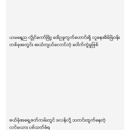
ယမနေ့ည လွိုင်ကော်မြို့၊ ဒေါဥခူကွက်ဟောင်းရှိ လူနေအိမ်ခြံဝန်း
တစ်ခုအတွင်း အသံကျယ်လောင်တဲ့ ပေါက်ကွဲမှုဖြစ်
ဖယ်ခုံအရှေ့ဖက်ကမ်းတွင် ဒလန်လို့ သတင်းထွက်နေတဲ့
လင်မယား ပစ်သတ်ခံရ