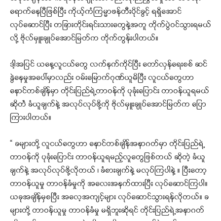
ရောက်နေပြီဖြစ်ပြီး ကိုယ့်ကံကြမ္မာဖန်တီးပိုင်ခွင့် ရရှိအောင်
လုပ်ဆောင်ပြီး တခြားတိုင်းရင်းသားတွေနဲ့အတူ တိုက်ပွဲဝင်သွားရမယ်
လို့ ဗိုလ်မှူးချုပ်အောင်မြတ်က တိုက်တွန်းပါတယ်။
ဒါ့အပြင် ယနေ့လူငယ်တွေ လက်နက်ကိုင်ပြီး တော်လှန်ရေးစစ် ဆင်
နွဲနေမှုအပေါ်မှာလည်း ဝမ်းမြောက်ဂုဏ်ယူမိပြီး လူငယ်တွေဟာ
နောင်တစ်ချိန်မှာ တိုင်းပြည်ရဲ့တာဝန်ကို ပုခုံးပြောင်း တာဝန်ယူရမယ်
ဆိုတဲံ ခံယူချက်နဲ့ အလုပ်လုပ်ဖို့ကို ဗိုလ်မှူးချုပ်အောင်မြတ်က ပြော
ကြားပါတယ်။
“ ခများတို့ လူငယ်တွေဟာ နောင်တစ်ချိန်အနာဂတ်မှာ တိုင်းပြည်ရဲ့
တာဝန်ကို ပုခုံးပြောင်း တာဝန်ယူရမည့်လူတွေဖြစ်တယ် ဆိုတဲ့ ခံယူ
ချက်နဲ့ အလုပ်လုပ်ဖို့လိုတယ် ၊ ခံစားချက်နဲ့ မလုပ်ကြပါနဲ့ ။ ပြီးတော့
တာဝန်ယူမှု တာဝန်ခံမှုကို အလေးအနက်ထားပြီး လုပ်ဆောင်ကြပါ။
ယခုအချိန်မှစပြီး အလေ့အကျင့်များ လုပ်ဆောင်သွားရန်လိုတယ်။ ခ
များတို့ တာဝန်ယူမှု တာဝန်ခံမှု မရှိဘူးဆိုရင် တိုင်းပြည်ရဲ့အနာဂတ်