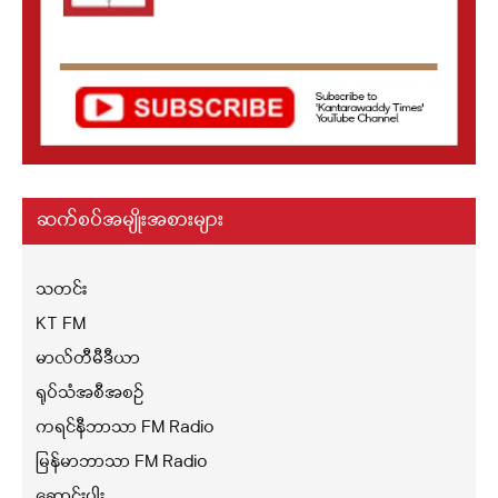
ဆက်စပ်အမျိုးအစားများ
သတင်း
KT FM
မာလ်တီမီဒီယာ
ရုပ်သံအစီအစဉ်
ကရင်နီဘာသာ FM Radio
မြန်မာဘာသာ FM Radio
ဆောင်းပါး