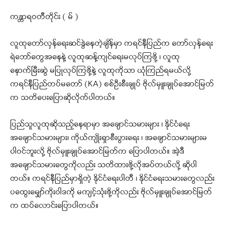
ကန္တာရဝတီတိုင်း ( မ် )
လူထုတော်လှန်ရေးဆင်နွဲနေတဲ့ချိန်မှာ ကရင်နီပြည်က တော်လှန်ရေး
ရဲဘော်တွေအနေနဲ့ လူထုဆန့်ကျင်ရေးမလုပ်ကြဖို့ ၊ လူထု
နောက်မြီးဆွဲ မပြုလုပ်ကြဖို့နဲ့ လူထုကိုသာ ယုံကြည်ရမယ်လို့
ကရင်နီပြည်တပ်မတော် (KA) စစ်ဦးစီးချုပ် ဗိုလ်မှူးချုပ်အောင်မြတ်
က သတိပေးပြောဆိုလိုက်ပါတယ်။
ပြည်သူလူထုဆိုသည့်နေရာမှာ အချောင်သမားများ ၊ နိုင်ငံရေး
အချောင်သမားများ၊ ကိုယ်ကျိုးရှာစီးပွားရေး ၊ အချောင်သမားများမ
ပါဝင်ဘူးလို့ ဗိုလ်မှူးချုပ်အောင်မြတ်က ပြောပါတယ်။ အဲ့ဒီ
အချောင်သမားတွေကိုလည်း သတိထားဖို့လိုအပ်တယ်လို့ ဆိုပါ
တယ်။ ကရင်နီပြည်မှာရှိတဲ့ နိုင်ငံရေးပါတီ ၊ နိုင်ငံရေးသမားတွေလည်း
ပထွေးမျှော်ကိုးဝါဒကို မကျင့်သုံးဖို့ကိုလည်း ဗိုလ်မှူးချုပ်အောင်မြတ်
က ထပ်လောင်းပြောပါတယ်။