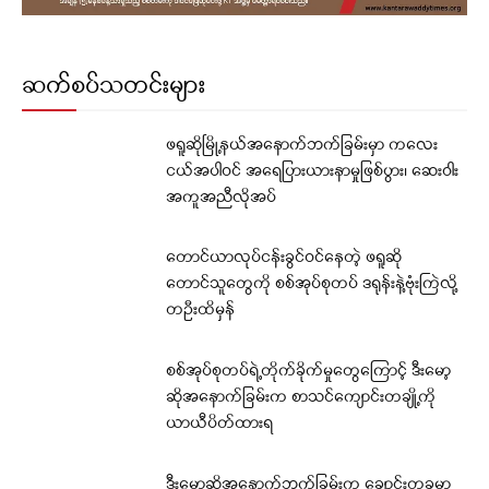
ဆက်စပ်သတင်းများ
ဖရူဆိုမြို့နယ်အနောက်ဘက်ခြမ်းမှာ ကလေး
ငယ်အပါဝင် အရေပြားယားနာမှုဖြစ်ပွား၊ ဆေးဝါး
အကူအညီလိုအပ်
တောင်ယာလုပ်ငန်းခွင်ဝင်နေတဲ့ ဖရူဆို
တောင်သူတွေကို စစ်အုပ်စုတပ် ဒရုန်းနဲ့ဗုံးကြဲလို့
တဦးထိမှန်
စစ်အုပ်စုတပ်ရဲ့တိုက်ခိုက်မှုတွေကြောင့် ဒီးမော့
ဆိုအနောက်ခြမ်းက စာသင်ကျောင်းတချို့ကို
ယာယီပိတ်ထားရ
ဒီးမော့ဆိုအနောက်ဘက်ခြမ်းက ချောင်းတခုမှာ