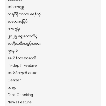
အင်တာဗျူး
ကရင်နီဘာသာ ရေဒီယို
အတွေးအမြင်
ကာတွန်း
၂၀၂၅ ရွေးကောက်ပွဲ
အမျိုးသမီးအခွင့်အရေး
ဂျာနယ်
အယ်ဒီတာ့အာဘော်
In-depth Feature
အယ်ဒီတာ့ထံ ပေးစာ
Gender
ကဗျာ
Fact-Checking
News Feature