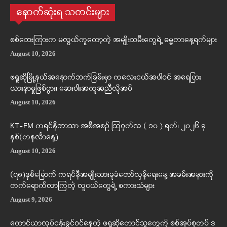
နောက်ဆုံးရ သတင်းများ
စစ်ဘေးကြားက မလွယ်ကူတော့တဲ့ အမျိုးသမီးတွေရဲ့ ဓမ္မတာနေ့ရက်များ
August 10, 2026
ဖရူဆိုမြို့နယ်အနောက်ဘက်ခြမ်းမှာ ကလေးငယ်အပါဝင် အရေပြား
ယားနာမှုဖြစ်ပွား၊ ဆေးဝါးအကူအညီလိုအပ်
August 10, 2026
KT-FM ကရင်နီဘာသာ အစီအစဉ် ဩဂုတ်လ ( ၁၀ ) ရက်၊ ၂၀၂၆ ခု
နှစ်(တနင်္လာနေ့)
August 10, 2026
(၇၈)နှစ်မြောက် ကရင်နီအမျိုးသားခုခံတော်လှန်ရေးနေ့ အခမ်းအနားကို
တက်ရောက်လာကြတဲ့ လူငယ်တွေရဲ့ စကားသံများ
August 9, 2026
တောင်ယာလုပ်ငန်းခွင်ဝင်နေတဲ့ ဖရူဆိုတောင်သူတွေကို စစ်အုပ်စုတပ် ဒ