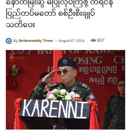
နောက်မြီးဆွဲ မပြုလုပ်ကြဖို့ ကရင်နီ
ပြည်တပ်မတော် စစ်ဦးစီးချုပ်
သတိပေး
-
607
By
Kantarawaddy Times
August 17, 2024