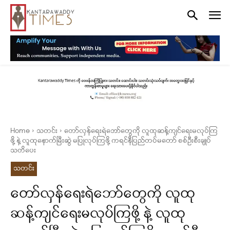
Home
သတင်း
တော်လှန်ရေးရဲဘော်တွေကို လူထုဆန့်ကျင်ရေးမလုပ်ကြ
ဖို့ နဲ့ လူထုနောက်မြီးဆွဲ မပြုလုပ်ကြဖို့ ကရင်နီပြည်တပ်မတော် စစ်ဦးစီးချုပ်
သတိပေး
သတင်း
တော်လှန်ရေးရဲဘော်တွေကို လူထု
ဆန့်ကျင်ရေးမလုပ်ကြဖို့ နဲ့ လူထု