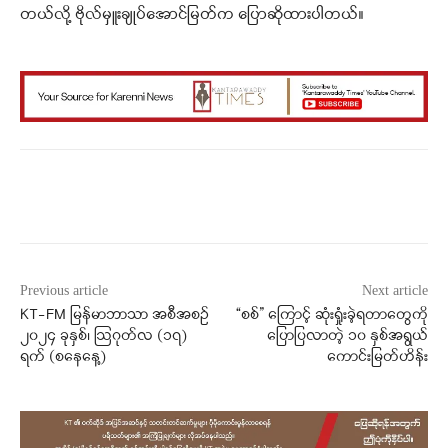
တယ်လို့ ဗိုလ်မှူးချုပ်အောင်မြတ်က ပြောဆိုထားပါတယ်။
Facebook
X
WhatsApp
Previous article
Next article
KT-FM မြန်မာဘာသာ အစီအစဉ်
“စစ်” ကြောင့် ဆုံးရှုံးခဲ့ရတာတွေကို
၂၀၂၄ ခုနှစ်၊ ဩဂုတ်လ (၁၇)
ပြောပြလာတဲ့ ၁၀ နှစ်အရွယ်
ရက် (စနေနေ့)
ကောင်းမြတ်ဟိန်း