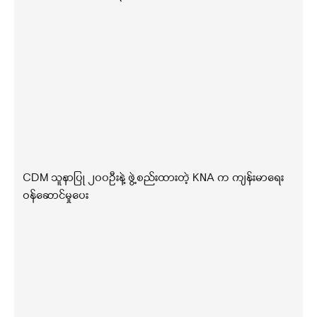
CDM သူနာပြု ၂၀၀ဦးနဲ့ ဖွဲ့စည်းထားတဲ့ KNA က ကျန်းမာရေး
ဝန်ဆောင်မှုပေး