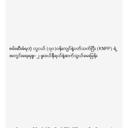
ဖမ်းဆီးခံရတဲ့ လူငယ် (၇၀)ဝန်းကျင်နဲ့ပတ်သက်ပြီး (KNPP) ရဲ့
အတွင်းရေးမှူး-၂ ခူးဒယ်နီရယ်နဲ့ဆက်သွယ်မေးမြန်း