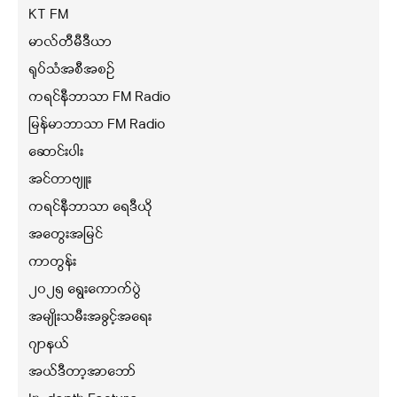
KT FM
မာလ်တီမီဒီယာ
ရုပ်သံအစီအစဉ်
ကရင်နီဘာသာ FM Radio
မြန်မာဘာသာ FM Radio
ဆောင်းပါး
အင်တာဗျူး
ကရင်နီဘာသာ ရေဒီယို
အတွေးအမြင်
ကာတွန်း
၂၀၂၅ ရွေးကောက်ပွဲ
အမျိုးသမီးအခွင့်အရေး
ဂျာနယ်
အယ်ဒီတာ့အာဘော်