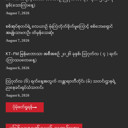
နှစ်(သောကြာနေ့)
August 7, 2026
စစ်အုပ်စုတပ်ရဲ့ လေယာဉ် ဗုံးကြဲတိုက်ခိုက်မှုကြောင့် စစ်ဘေးရှောင်
အမျိုးသားတဦး ထိမှန်သေဆုံး
August 7, 2026
KT-FM မြန်မာဘာသာ အစီအစဉ် ၂၀၂၆ ခုနှစ်၊ ဩဂုတ်လ ( ၄ ) ရက်၊
(ကြာသပတေးနေ့)
August 6, 2026
ဩဂုတ်လ (၆) ရက်နေ့အတွက် ကန္တာရဝတီတိုင်း (မ်) သတင်းဌာနရဲ့
ညနေခင်းရုပ်သံသတင်း
August 6, 2026
ပိုမိုဖတ်ရှုရန်