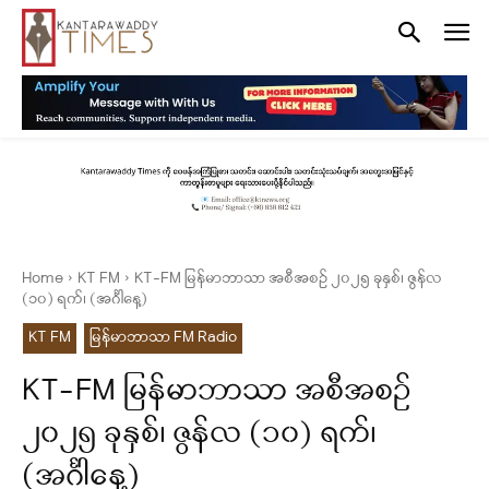
Home
KT FM
KT-FM မြန်မာဘာသာ အစီအစဉ် ၂၀၂၅ ခုနှစ်၊ ဇွန်လ
(၁၀) ရက်၊ (အင်္ဂါနေ့)
KT FM
မြန်မာဘာသာ FM Radio
KT-FM မြန်မာဘာသာ အစီအစဉ်
၂၀၂၅ ခုနှစ်၊ ဇွန်လ (၁၀) ရက်၊
(အင်္ဂါနေ့)