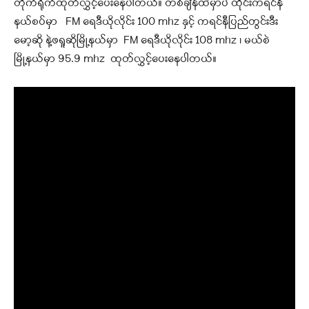
တိုက်ရိုက်ထုတ်လွှင့်ပေးနေပါတယ်။ တစ်ချိန်ထဲမှာပဲ ထိုင်းကရင်နီ
နယ်စပ်မှာ FM ရေဒီယိုလိုင်း 100 mhz နှင့် ကရင်နီပြည်တွင်းဒီး
မော့ဆို နဲ့ဖရူဆိုမြို့နယ်မှာ FM ရေဒီယိုလိုင်း 108 mhz ၊ မယ်စဲ
မြို့နယ်မှာ 95.9 mhz ထုတ်လွှင့်ပေးနေပါတယ်။