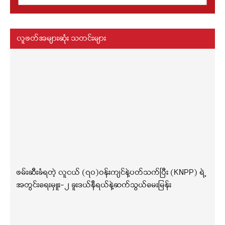
လူဖတ်အများဆုံး သတင်းများ
ဖမ်းဆီးခံရတဲ့ လူငယ် (၇၀)ဝန်းကျင်နဲ့ပတ်သက်ပြီး (KNPP) ရဲ့
အတွင်းရေးမှူး-၂ ခူးဒယ်နီရယ်နဲ့ဆက်သွယ်မေးမြန်း