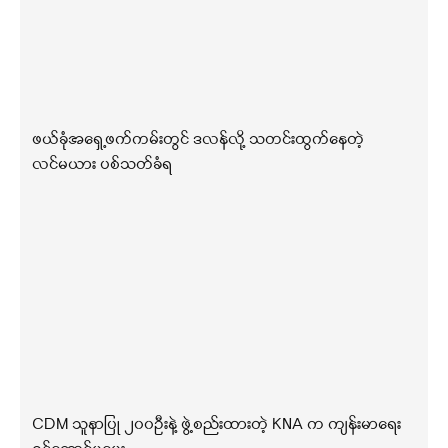
ဖယ်ခုံအရှေ့ဖက်ကမ်းတွင် ဒလန်လို့ သတင်းထွက်နေတဲ့
လင်မယား ပစ်သတ်ခံရ
CDM သူနာပြု ၂၀၀ဦးနဲ့ ဖွဲ့စည်းထားတဲ့ KNA က ကျန်းမာရေး