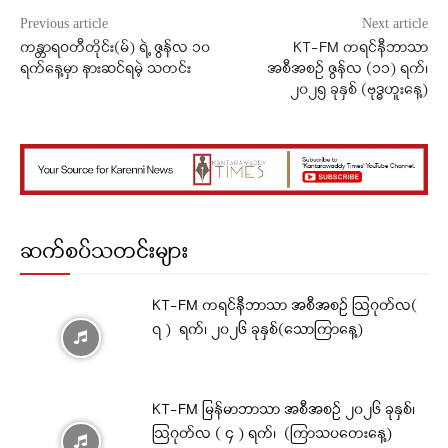
Previous article
Next article
ကန္တာရဝတီတိုင်း(မ်) ရဲ့ ဇွန်လ ၁၀
KT-FM ကရင်နီဘာသာ
ရက်နေ့မှာ နားဆင်ရမဲ့ သတင်း
အစီအစဉ် ဇွန်လ (၁၁) ရက်၊
၂၀၂၅ ခုနှစ် (ဗုဒ္ဓဟူးနေ့)
ဆက်စပ်သတင်းများ
KT-FM ကရင်နီဘာသာ အစီအစဉ် ဩဂုတ်လ(
၇ ) ရက်၊ ၂၀၂၆ ခုနှစ်(သောကြာနေ့)
KT-FM မြန်မာဘာသာ အစီအစဉ် ၂၀၂၆ ခုနှစ်၊
ဩဂုတ်လ ( ၄ ) ရက်၊ (ကြာသပတေးနေ့)