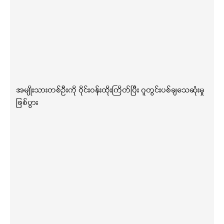
အမျိုးသားတစ်ဦးကို ဝိုင်းဝန်းထိုးကြိတ်ပြီး ဂူတွင်းပစ်ချသေဆုံးမှု
ဖြစ်ပွား