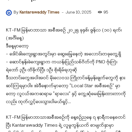
-
June 10, 2025
95
By
Kantarawaddy Times
KT-FM မြန်မာဘာသာ အစီအစဉ် ၂၀၂၅ ခုနှစ်၊ ဇွန်လ (၁၀) ရက်၊
(အင်္ဂါနေ့)
ဒီနေ့မှာတော့
– ဒေါငံခါးကျေးရွာအတွင်းမှာ ဆွေးမြေ့နေတဲ့ အလောင်းတခုတွေ့ရှိ
– ဆောင်နန်းခဲကျေးရွာက ကယန်းပြည်သစ်ဂိတ်ကို PNO ဗုံးကြဲ၊
ရဲဘော် ၃ဦး ထိခိုက်ပြီး ၁ဦး စိုးရိမ်ရဟုဆို
ဒီသတင်းတွေအပါအဝင် မိုးလေဝသ ကြိုတင်ခန့်မှန်းချက်တွေကို နား
ဆင်ကြရမှာပါ။ အဲဒီနောက်မှာတော့ “Local Star အစီအစဉ်” မှာ
တော့ လူငယ်အကဆရာမ “ရာလေး” နှင့် တွေ့ဆုံမေးမြန်းထားတာကို
လည်း ထုတ်လွှင့်ပေးသွားပါမယ်ရှင့်…
KT-FM မြန်မာဘာသာအစီအစဉ်ကို နေ့စဉ်ညနေ ၇ နာရီကနေစတင်
ပြီး Kantarawaddy Times ရဲ့ လူမှုကွန်ယက် စာမျက်နှာမှာ