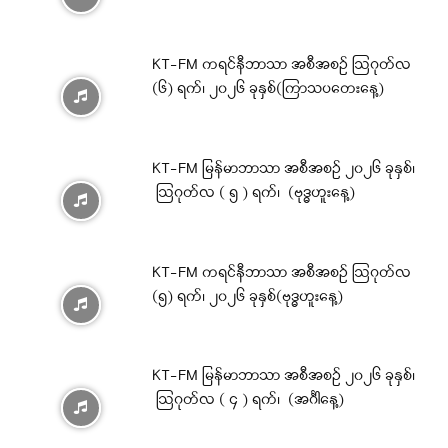
KT-FM ကရင်နီဘာသာ အစီအစဉ် ဩဂုတ်လ
(၆) ရက်၊ ၂၀၂၆ ခုနှစ်(ကြာသပတေးနေ့)
KT-FM မြန်မာဘာသာ အစီအစဉ် ၂၀၂၆ ခုနှစ်၊
ဩဂုတ်လ ( ၅ ) ရက်၊ (ဗုဒ္ဓဟူးနေ့)
KT-FM ကရင်နီဘာသာ အစီအစဉ် ဩဂုတ်လ
(၅) ရက်၊ ၂၀၂၆ ခုနှစ်(ဗုဒ္ဓဟူးနေ့)
KT-FM မြန်မာဘာသာ အစီအစဉ် ၂၀၂၆ ခုနှစ်၊
ဩဂုတ်လ ( ၄ ) ရက်၊ (အင်္ဂါနေ့)