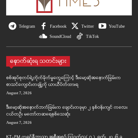
Telegram
Facebook
Twitter
YouTube
SoundCloud
TikTok
နောက်ဆုံးရ သတင်းများ
စစ်အုပ်စုတပ်ရဲ့တိုက်ခိုက်မှုတွေကြောင့် ဒီးမော့ဆိုအနောက်ခြမ်းက
စာသင်ကျောင်းတချို့ကို ယာယီပိတ်ထားရ
August 7, 2026
ဒီးမော့ဆိုအနောက်ဘက်ခြမ်းက ချောင်းတခုမှာ ၂ နှစ်ဝန်းကျင် ကလေး
ငယ်တဦး မတော်တဆရေနစ်သေဆုံး
August 7, 2026
KT-FM ကရင်နီဘာသာ အစီအစဉ် ဩဂုတ်လ( ၇ ) ရက်၊ ၂၀၂၆ ခု