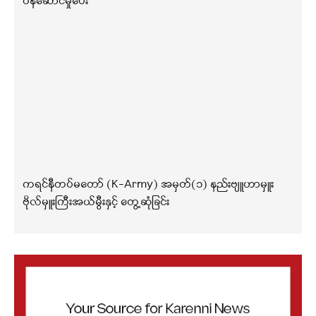
ဝန်ဆောင်မှုပေး
ကရင်နီတပ်မတော် (K-Army) အမှတ်(၁) နည်းဗျူဟာမှူး
ဗိုလ်မှူးကြီးအယ်မွီးနှင့် တွေ့ဆုံခြင်း