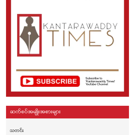
ဆက်စပ်အမျိုးအစားများ
သတင်း