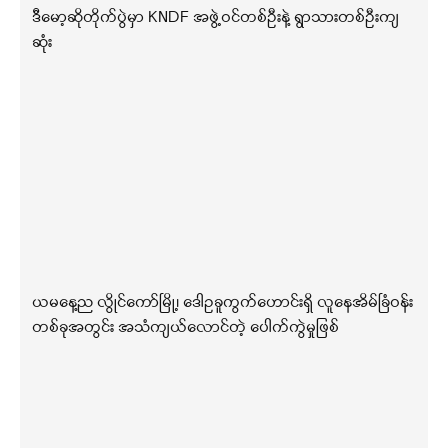
ဒီမော့ဆိုတိုက်ပွဲမှာ KNDF အဖွဲ့ဝင်တစ်ဦးနဲ့ ရွာသားတစ်ဦးကျ
ဆုံး
ယမနေ့ည လွိုင်ကော်မြို့၊ ဒေါဥခူကွက်ဟောင်းရှိ လူနေအိမ်ခြံဝန်း
တစ်ခုအတွင်း အသံကျယ်လောင်တဲ့ ပေါက်ကွဲမှုဖြစ်