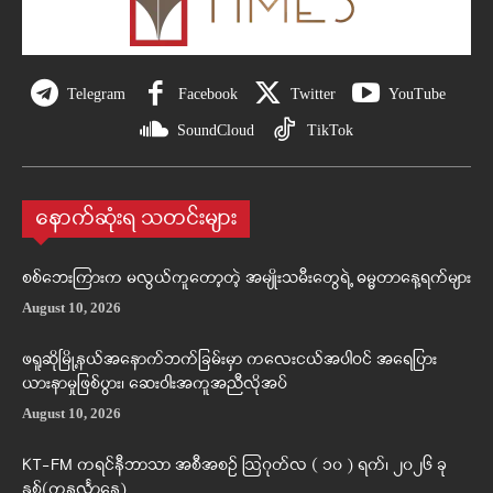
Telegram
Facebook
Twitter
YouTube
SoundCloud
TikTok
နောက်ဆုံးရ သတင်းများ
စစ်ဘေးကြားက မလွယ်ကူတော့တဲ့ အမျိုးသမီးတွေရဲ့ ဓမ္မတာနေ့ရက်များ
August 10, 2026
ဖရူဆိုမြို့နယ်အနောက်ဘက်ခြမ်းမှာ ကလေးငယ်အပါဝင် အရေပြား
ယားနာမှုဖြစ်ပွား၊ ဆေးဝါးအကူအညီလိုအပ်
August 10, 2026
KT-FM ကရင်နီဘာသာ အစီအစဉ် ဩဂုတ်လ ( ၁၀ ) ရက်၊ ၂၀၂၆ ခု
နှစ်(တနင်္လာနေ့)