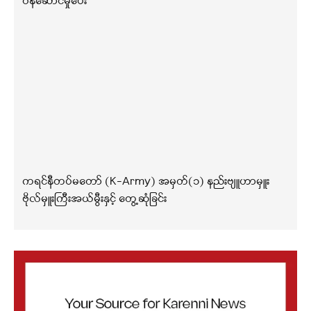
ဝန်ဆောင်မှုပေး
ကရင်နီတပ်မတော် (K-Army) အမှတ်(၁) နည်းဗျူဟာမှူး
ဗိုလ်မှူးကြီးအယ်မွီးနှင့် တွေ့ဆုံခြင်း