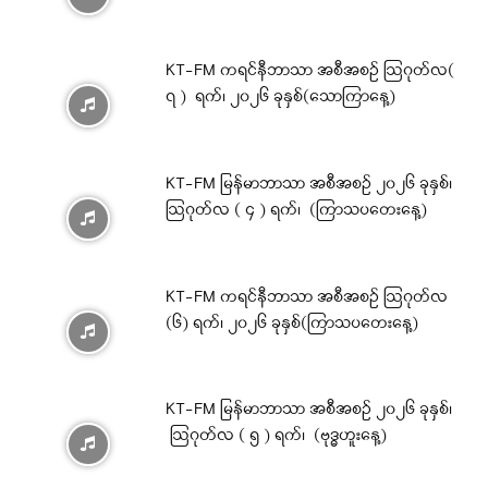
KT-FM ကရင်နီဘာသာ အစီအစဉ် ဩဂုတ်လ(
၇ ) ရက်၊ ၂၀၂၆ ခုနှစ်(သောကြာနေ့)
KT-FM မြန်မာဘာသာ အစီအစဉ် ၂၀၂၆ ခုနှစ်၊
ဩဂုတ်လ ( ၄ ) ရက်၊ (ကြာသပတေးနေ့)
KT-FM ကရင်နီဘာသာ အစီအစဉ် ဩဂုတ်လ
(၆) ရက်၊ ၂၀၂၆ ခုနှစ်(ကြာသပတေးနေ့)
KT-FM မြန်မာဘာသာ အစီအစဉ် ၂၀၂၆ ခုနှစ်၊
ဩဂုတ်လ ( ၅ ) ရက်၊ (ဗုဒ္ဓဟူးနေ့)