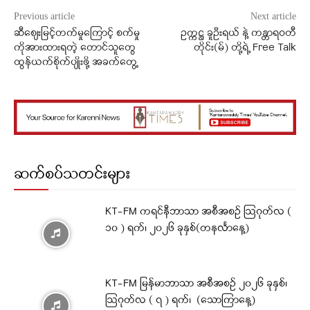
Previous article
Next article
ဆီစျေးမြင့်တက်မှုကြောင့် စက်မှု
ဥက္ကဋ္ဌ ခူဦးရယ် နဲ့ ကန္တာရဝတီ
ကိုအားထားရတဲ့ တောင်သူတွေ
တိုင်း(မ်) တို့ရဲ့ Free Talk
ထွန်ယက်စိုက်ပျိုးဖို့ အခက်တွေ့
ဆက်စပ်သတင်းများ
KT-FM ကရင်နီဘာသာ အစီအစဉ် ဩဂုတ်လ (
၁၀ ) ရက်၊ ၂၀၂၆ ခုနှစ်(တနင်္လာနေ့)
KT-FM မြန်မာဘာသာ အစီအစဉ် ၂၀၂၆ ခုနှစ်၊
ဩဂုတ်လ ( ၇ ) ရက်၊ (သောကြာနေ့)