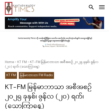
Home
KT FM
KT-FM မြန်မာဘာသာ အစီအစဉ် ၂၀၂၅ ခုနှစ်၊ ဇွန်လ
(၂၀) ရက်၊ (သောကြာနေ့)
KT FM
မြန်မာဘာသာ FM Radio
KT-FM မြန်မာဘာသာ အစီအစဉ်
၂၀၂၅ ခုနှစ်၊ ဇွန်လ (၂၀) ရက်၊
(သောကြာနေ့)