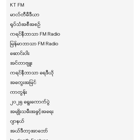
KT FM
မာလ်တီမီဒီယာ
ရုပ်သံအစီအစဉ်
ကရင်နီဘာသာ FM Radio
မြန်မာဘာသာ FM Radio
ဆောင်းပါး
အင်တာဗျူး
ကရင်နီဘာသာ ရေဒီယို
အတွေးအမြင်
ကာတွန်း
၂၀၂၅ ရွေးကောက်ပွဲ
အမျိုးသမီးအခွင့်အရေး
ဂျာနယ်
အယ်ဒီတာ့အာဘော်