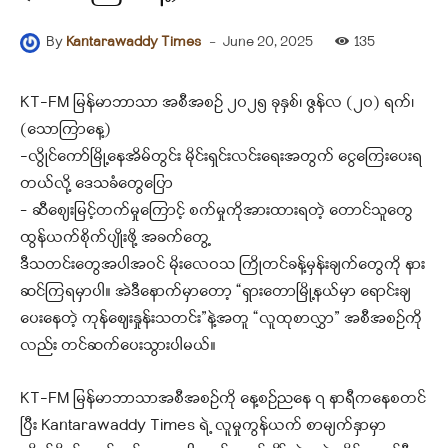
-
June 20, 2025
135
By
Kantarawaddy Times
KT-FM မြန်မာဘာသာ အစီအစဉ် ၂၀၂၅ ခုနှစ်၊ ဇွန်လ (၂၀) ရက်၊
(သောကြာနေ့)
-လွိုင်ကော်မြို့နေအိမ်တွင်း မိုင်းရှင်းလင်းရေးအတွက် ငွေကြေးပေးရ
တယ်လို့ ဒေသခံတွေပြော
– ဆီစျေးမြင့်တက်မှုကြောင့် စက်မှုကိုအားထားရတဲ့ တောင်သူတွေ
ထွန်ယက်စိုက်ပျိုးဖို့ အခက်တွေ့
ဒီသတင်းတွေအပါအဝင် မိုးလေဝသ ကြိုတင်ခန့်မှန်းချက်တွေကို နား
ဆင်ကြရမှာပါ။ အဲဒီနောက်မှာတော့ “ရှားတောမြို့နယ်မှာ ရောင်းချ
ပေးနေတဲ့ ကုန်ဈေးနှုန်းသတင်း”နဲ့အတူ “လူထုစာလွှာ” အစီအစဉ်ကို
လည်း တင်ဆက်ပေးသွားပါမယ်။
KT-FM မြန်မာဘာသာအစီအစဉ်ကို နေ့စဉ်ညနေ ၇ နာရီကနေစတင်
ပြီး Kantarawaddy Times ရဲ့ လူမှုကွန်ယက် စာမျက်နှာမှာ