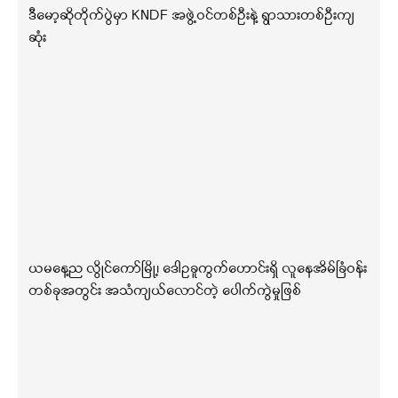
ဒီမော့ဆိုတိုက်ပွဲမှာ KNDF အဖွဲ့ဝင်တစ်ဦးနဲ့ ရွာသားတစ်ဦးကျ
ဆုံး
ယမနေ့ည လွိုင်ကော်မြို့၊ ဒေါဥခူကွက်ဟောင်းရှိ လူနေအိမ်ခြံဝန်း
တစ်ခုအတွင်း အသံကျယ်လောင်တဲ့ ပေါက်ကွဲမှုဖြစ်