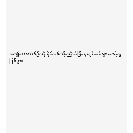
အမျိုးသားတစ်ဦးကို ဝိုင်းဝန်းထိုးကြိတ်ပြီး ဂူတွင်းပစ်ချသေဆုံးမှု
ဖြစ်ပွား