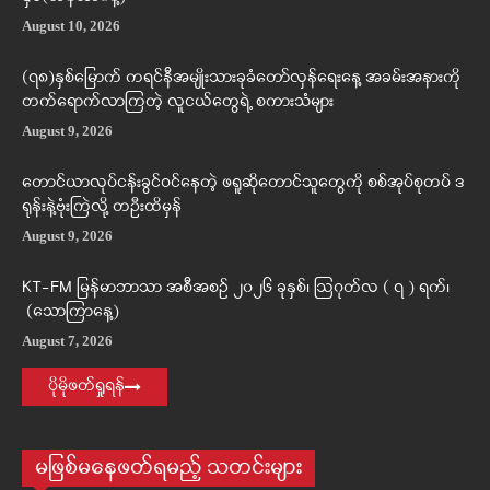
August 10, 2026
(၇၈)နှစ်မြောက် ကရင်နီအမျိုးသားခုခံတော်လှန်ရေးနေ့ အခမ်းအနားကို
တက်ရောက်လာကြတဲ့ လူငယ်တွေရဲ့ စကားသံများ
August 9, 2026
တောင်ယာလုပ်ငန်းခွင်ဝင်နေတဲ့ ဖရူဆိုတောင်သူတွေကို စစ်အုပ်စုတပ် ဒ
ရုန်းနဲ့ဗုံးကြဲလို့ တဦးထိမှန်
August 9, 2026
KT-FM မြန်မာဘာသာ အစီအစဉ် ၂၀၂၆ ခုနှစ်၊ ဩဂုတ်လ ( ၇ ) ရက်၊
(သောကြာနေ့)
August 7, 2026
ပိုမိုဖတ်ရှုရန်
မဖြစ်မနေဖတ်ရမည့် သတင်းများ