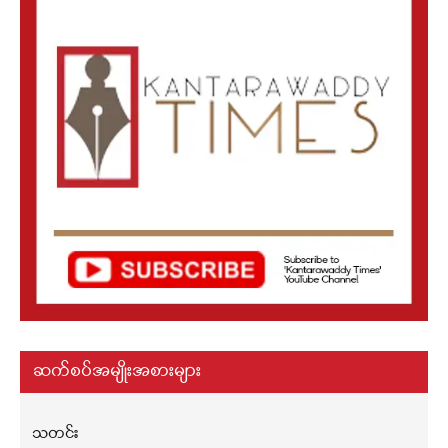
ဆက်စပ်အမျိုးအစားများ
သတင်း