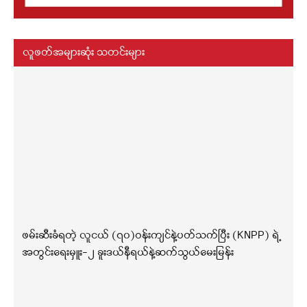
လူဖတ်အများဆုံး သတင်းများ
ဖမ်းဆီးခံရတဲ့ လူငယ် (၇၀)ဝန်းကျင်နဲ့ပတ်သက်ပြီး (KNPP) ရဲ့
အတွင်းရေးမှူး-၂ ခူးဒယ်နီရယ်နဲ့ဆက်သွယ်မေးမြန်း