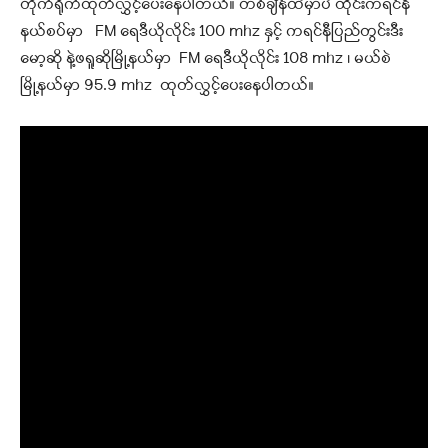
တိုက်ရိုက်ထုတ်လွှင့်ပေးနေပါတယ်။ တစ်ချိန်ထဲမှာပဲ ထိုင်းကရင်နီ
နယ်စပ်မှာ FM ရေဒီယိုလိုင်း 100 mhz နှင့် ကရင်နီပြည်တွင်းဒီး
မော့ဆို နဲ့ဖရူဆိုမြို့နယ်မှာ FM ရေဒီယိုလိုင်း 108 mhz ၊ မယ်စဲ
မြို့နယ်မှာ 95.9 mhz ထုတ်လွှင့်ပေးနေပါတယ်။