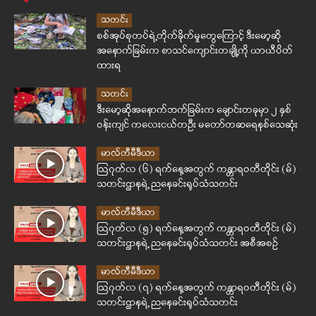
သတင်း
စစ်အုပ်စုတပ်ရဲ့တိုက်ခိုက်မှုတွေကြောင့် ဒီးမော့ဆို
အနောက်ခြမ်းက စာသင်ကျောင်းတချို့ကို ယာယီပိတ်
ထားရ
သတင်း
ဒီးမော့ဆိုအနောက်ဘက်ခြမ်းက ချောင်းတခုမှာ ၂ နှစ်
ဝန်းကျင် ကလေးငယ်တဦး မတော်တဆရေနစ်သေဆုံး
မာလ်တီမီဒီယာ
ဩဂုတ်လ (၆) ရက်နေ့အတွက် ကန္တာရဝတီတိုင်း (မ်)
သတင်းဌာနရဲ့ ညနေခင်းရုပ်သံသတင်း
မာလ်တီမီဒီယာ
ဩဂုတ်လ (၅) ရက်နေ့အတွက် ကန္တာရဝတီတိုင်း (မ်)
သတင်းဌာနရဲ့ ညနေခင်းရုပ်သံသတင်း အစီအစဉ်
မာလ်တီမီဒီယာ
ဩဂုတ်လ (၇) ရက်နေ့အတွက် ကန္တာရဝတီတိုင်း (မ်)
သတင်းဌာနရဲ့ ညနေခင်းရုပ်သံသတင်း