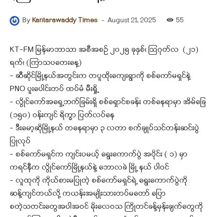
-
August 21, 2025
55
By
Kantarawaddy Times
KT-FM မြန်မာဘာသာ အစီအစဉ် ၂၀၂၅ ခုနှစ်၊ ဩဂုတ်လ (၂၁)
ရက်၊ (ကြာသပတေးနေ့)
– ဆီဆိုင်မြို့နယ်အတွင်းက ‌တပူထိုးကျေးရွာကို စစ်ကော်မရှင်နဲ့
PNO ပူးပေါင်းတပ် ထပ်မံ မီးရှို့
– လွိုင်ကော်အရှေ့ဘက်ခြမ်းရှိ စစ်ရှောင်စခန်း တစ်နေရာမှာ အိမ်ခြေ
(၁၅၀) ဝန်းကျင် ရိက္ခာ ပြတ်လပ်နေ
– ဒီးမော့ဆိုမြို့နယ် တနေရာမှာ ၃ လတာ စက်ချုပ်သင်တန်းဆင်းပွဲ
ပြုလုပ်
– စစ်ကော်မရှင်က ကျင်းပမယ့် ရွေးကောက်ပွဲ အပိုင်း ( ၁) မှာ
ကရင်နီက လွိုင်ကော်မြို့နယ်နဲ့ ဘောလခဲ မြို့ နယ် ပါဝင်
– လူထုကို ကိုယ်စားမပြုတဲ့ စစ်ကော်မရှင်ရဲ့ ရွေးကောက်ပွဲကို
ဆန့်ကျင်တယ်လို့ ကယန်းအမျိုးသားတပ်မတော် ပြော
စတဲ့သတင်းတွေအပါအဝင် မိုးလေဝသ ကြိုတင်ခန့်မှန်းချက်တွေကို