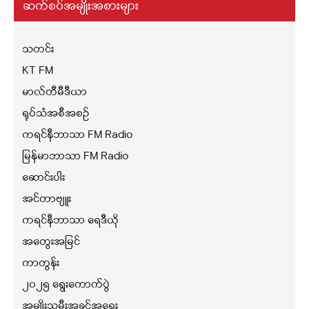
ဆက်စပ်အမျိုးအစားများ
သတင်း
KT FM
မာလ်တီမီဒီယာ
ရုပ်သံအစီအစဉ်
ကရင်နီဘာသာ FM Radio
မြန်မာဘာသာ FM Radio
ဆောင်းပါး
အင်တာဗျူး
ကရင်နီဘာသာ ရေဒီယို
အတွေးအမြင်
ကာတွန်း
၂၀၂၅ ရွေးကောက်ပွဲ
အမျိုးသမီးအခွင့်အရေး