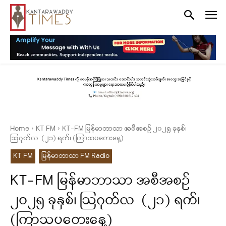
Home
KT FM
KT-FM မြန်မာဘာသာ အစီအစဉ် ၂၀၂၅ ခုနှစ်၊
ဩဂုတ်လ (၂၁) ရက်၊ (ကြာသပတေးနေ့)
KT FM
မြန်မာဘာသာ FM Radio
KT-FM မြန်မာဘာသာ အစီအစဉ်
၂၀၂၅ ခုနှစ်၊ ဩဂုတ်လ (၂၁) ရက်၊
(ကြာသပတေးနေ့)