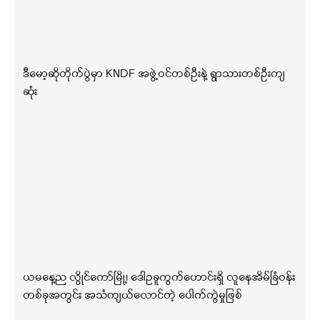
ဒီမော့ဆိုတိုက်ပွဲမှာ KNDF အဖွဲ့ဝင်တစ်ဦးနဲ့ ရွာသားတစ်ဦးကျ
ဆုံး
ယမနေ့ည လွိုင်ကော်မြို့၊ ဒေါဥခူကွက်ဟောင်းရှိ လူနေအိမ်ခြံဝန်း
တစ်ခုအတွင်း အသံကျယ်လောင်တဲ့ ပေါက်ကွဲမှုဖြစ်