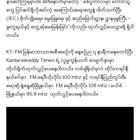
နားဆင်ကြရမှာပါ။ အဲဒီနောက်မှာတော့ “ စစ်ပူကာလမှာ တောင်သူ
တွေ ပြင်ဆင်ဖို့လိုအပ်တဲ့ အကြောင်းအရာတွေနဲ့ ပါတ်သက်ပြီး
(IEC) စိုက်ပျိုးရေး၊ မွေးမြူရေး နှင့် ဆည်မြောင်းဌာန၊ ဌာနမှူးကြီး –
ခူးတူရယ်နှင့် တွေ့ဆုံမေးမြန်းခြင်း”ကိုလည်း ထုတ်လွှင့်ပေးသွားဖို့ ရှိပါ
တယ်။
KT-FM မြန်မာဘာသာအစီအစဉ်ကို နေ့စဉ်ည ၇ နာရီကနေစတင်ပြီး
Kantarawaddy Times ရဲ့ လူမှုကွန်ယက် စာမျက်နှာမှာ
တိုက်ရိုက်ထုတ်လွှင့်ပေးနေပါတယ်။ တစ်ချိန်ထဲမှာပဲ ထိုင်းကရင်နီ
နယ်စပ်မှာ FM ရေဒီယိုလိုင်း 100 mhz နှင့် ကရင်နီပြည်တွင်းဒီး
မော့ဆို နဲ့ဖရူဆိုမြို့နယ်မှာ FM ရေဒီယိုလိုင်း 108 mhz ၊ မယ်စဲ
မြို့နယ်မှာ 95.9 mhz ထုတ်လွှင့်ပေးနေပါတယ်။