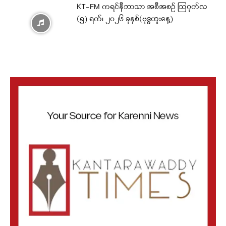
KT-FM ကရင်နီဘာသာ အစီအစဉ် ဩဂုတ်လ
(၅) ရက်၊ ၂၀၂၆ ခုနှစ်(ဗုဒ္ဓဟူးနေ့)