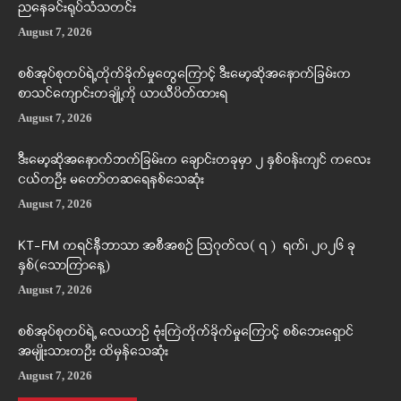
ညနေခင်းရုပ်သံသတင်း
August 7, 2026
စစ်အုပ်စုတပ်ရဲ့တိုက်ခိုက်မှုတွေကြောင့် ဒီးမော့ဆိုအနောက်ခြမ်းက
စာသင်ကျောင်းတချို့ကို ယာယီပိတ်ထားရ
August 7, 2026
ဒီးမော့ဆိုအနောက်ဘက်ခြမ်းက ချောင်းတခုမှာ ၂ နှစ်ဝန်းကျင် ကလေး
ငယ်တဦး မတော်တဆရေနစ်သေဆုံး
August 7, 2026
KT-FM ကရင်နီဘာသာ အစီအစဉ် ဩဂုတ်လ( ၇ ) ရက်၊ ၂၀၂၆ ခု
နှစ်(သောကြာနေ့)
August 7, 2026
စစ်အုပ်စုတပ်ရဲ့ လေယာဉ် ဗုံးကြဲတိုက်ခိုက်မှုကြောင့် စစ်ဘေးရှောင်
အမျိုးသားတဦး ထိမှန်သေဆုံး
August 7, 2026