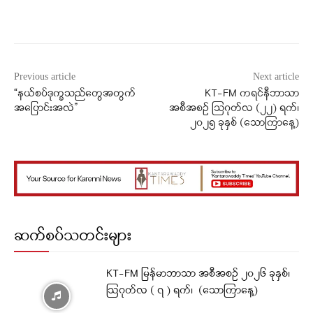
Facebook
X
WhatsApp
Previous article
Next article
“နယ်စပ်ဒုက္ခသည်တွေအတွက်
KT-FM ကရင်နီဘာသာ
အပြောင်းအလဲ”
အစီအစဉ် သြဂုတ်လ (၂၂) ရက်၊
၂၀၂၅ ခုနှစ် (သောကြာနေ့)
ဆက်စပ်သတင်းများ
KT-FM မြန်မာဘာသာ အစီအစဉ် ၂၀၂၆ ခုနှစ်၊
ဩဂုတ်လ ( ၇ ) ရက်၊ (သောကြာနေ့)