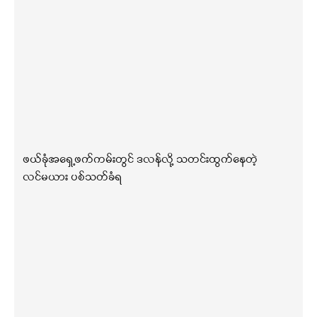
ဖယ်ခုံအရှေ့ဖက်ကမ်းတွင် ဒလန်လို့ သတင်းထွက်နေတဲ့
လင်မယား ပစ်သတ်ခံရ