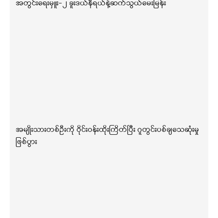
အတွင်းရေးမှူး-၂ ခူးဒယ်နီရယ်နဲ့ဆက်သွယ်မေးမြန်း
အမျိုးသားတစ်ဦးကို ဝိုင်းဝန်းထိုးကြိတ်ပြီး ဂူတွင်းပစ်ချသေဆုံးမှု
ဖြစ်ပွား