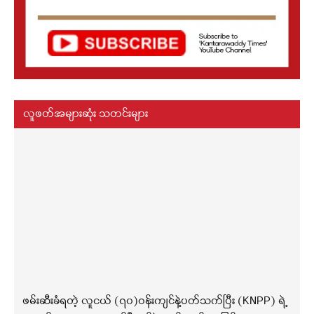
လူဖတ်အများဆုံး သတင်းများ
ဖမ်းဆီးခံရတဲ့ လူငယ် (၇၀)ဝန်းကျင်နဲ့ပတ်သက်ပြီး (KNPP) ရဲ့