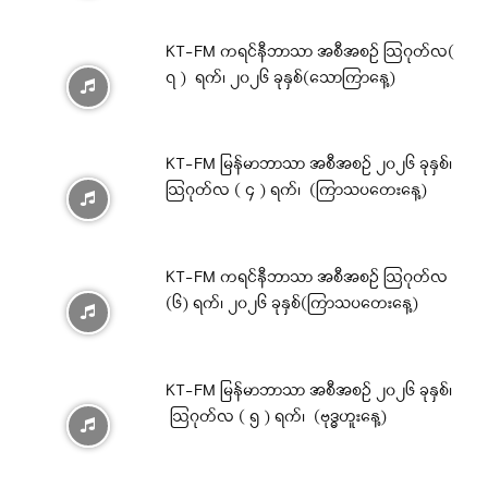
KT-FM ကရင်နီဘာသာ အစီအစဉ် ဩဂုတ်လ(
၇ ) ရက်၊ ၂၀၂၆ ခုနှစ်(သောကြာနေ့)
KT-FM မြန်မာဘာသာ အစီအစဉ် ၂၀၂၆ ခုနှစ်၊
ဩဂုတ်လ ( ၄ ) ရက်၊ (ကြာသပတေးနေ့)
KT-FM ကရင်နီဘာသာ အစီအစဉ် ဩဂုတ်လ
(၆) ရက်၊ ၂၀၂၆ ခုနှစ်(ကြာသပတေးနေ့)
KT-FM မြန်မာဘာသာ အစီအစဉ် ၂၀၂၆ ခုနှစ်၊
ဩဂုတ်လ ( ၅ ) ရက်၊ (ဗုဒ္ဓဟူးနေ့)