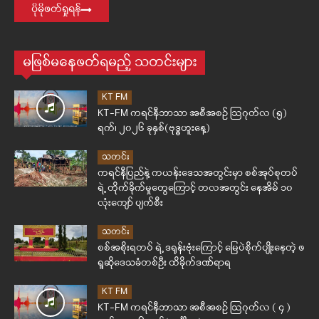
ပိုမိုဖတ်ရှုရန်
မဖြစ်မနေဖတ်ရမည့် သတင်းများ
KT FM
KT-FM ကရင်နီဘာသာ အစီအစဉ် ဩဂုတ်လ (၅)
ရက်၊ ၂၀၂၆ ခုနှစ်(ဗုဒ္ဓဟူးနေ့)
သတင်း
ကရင်နီပြည်နဲ့ ကယန်းဒေသအတွင်းမှာ စစ်အုပ်စုတပ်
ရဲ့ တိုက်ခိုက်မှုတွေကြောင့် တလအတွင်း နေအိမ် ၁၀
လုံးကျော် ပျက်စီး
သတင်း
စစ်အစိုးရတပ် ရဲ့ ဒရုန်းဗုံးကြောင့် မြေပဲစိုက်ပျိုးနေတဲ့ ဖ
ရူဆိုဒေသခံတစ်ဦး ထိခိုက်ဒဏ်ရာရ
KT FM
KT-FM ကရင်နီဘာသာ အစီအစဉ် ဩဂုတ်လ ( ၄ )