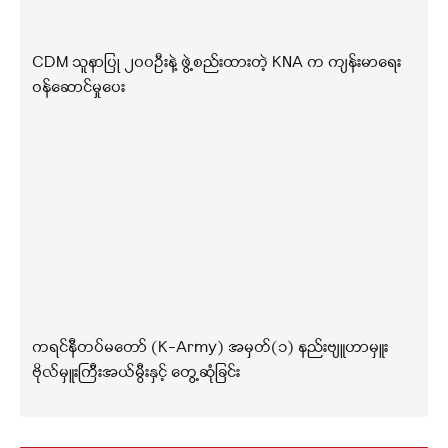
CDM သူနာပြု ၂၀၀ဦးနဲ့ ဖွဲ့စည်းထားတဲ့ KNA က ကျန်းမာရေး
ဝန်ဆောင်မှုပေး
ကရင်နီတပ်မတော် (K-Army) အမှတ်(၁) နည်းဗျူဟာမှူး
ဗိုလ်မှူးကြီးအယ်မွီးနှင့် တွေ့ဆုံခြင်း