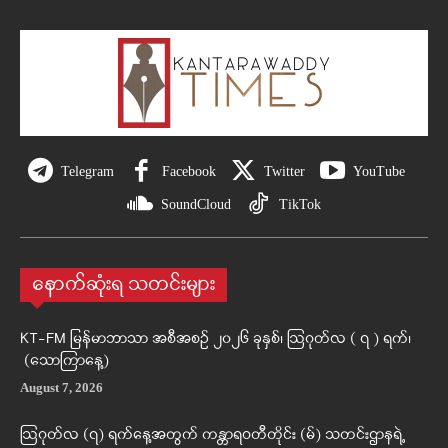
Telegram
Facebook
Twitter
YouTube
SoundCloud
TikTok
နောက်ဆုံးရ သတင်းများ
KT-FM မြန်မာဘာသာ အစီအစဉ် ၂၀၂၆ ခုနှစ်၊ ဩဂုတ်လ ( ၇ ) ရက်၊
(သောကြာနေ့)
August 7, 2026
ဩဂုတ်လ (၇) ရက်နေ့အတွက် ကန္တာရဝတီတိုင်း (မ်) သတင်းဌာနရဲ့