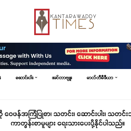
G
ဆောင်းပါး
အင်တာဗျူး
မာလ်တီမီဒီယာ