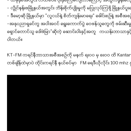
– ယခုနှစ်အတွင်း လယ်စပါး ပိုးနှစ်ကြိမ်ကျတာကြောင့် အထွက်နှုန်းလျော့
– လွိုင်နန်းဖမြို့နယ်အတွင်း ဘိန်းစိုက်ပျိုးမှုကို မပြုလုပ်ကြဖို့ မြို့နယ
– ဒီမော့ဆို မြို့နယ်မှာ “လူငယ်နဲ့ စိတ်ကျန်းမာရေး” ခေါင်းစဉ်နဲ့ အစီအ
-အနုပညာရှင်ေတွ အပါအဝင် ရွေးကောက်ပွဲ ဝေဖန်သူတွေကို ဖမ်းဆီးမှု ဆက
ရှောင်တောင်သူ ဒေါဖဲမြာ”ဆိုတဲ့ ဆောင်းပါးနှင့်အတူ ကယန်းဘာသာန
ပါတယ်။
KT-FM ကရင်နီဘာသာအစီအစဉ်ကို မနက် ရး၀၀ မှ ၈းဝဝ ထိ Kantarawa
တစ်ချိန်ထဲမှာပဲ ထိုင်းကရင်နီ နယ်စပ်မှာ FM ရေဒီယိုလိုင်း 100 mhz 