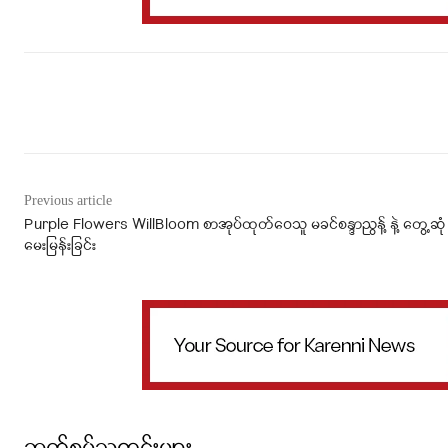
Facebook
X
WhatsApp
Previous article
Purple Flowers WillBloom စာအုပ်ထုတ်ဝေသူ မခင်စန္ဒာညွန့် နဲ့ တွေ့ဆုံ
မေးမြန်းခြင်း