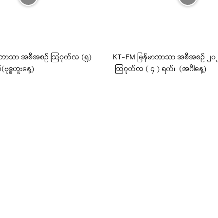
ီဘာသာ အစီအစဉ် ဩဂုတ်လ (၅)
KT-FM မြန်မာဘာသာ အစီအစဉ် ၂၀၂၆ 
(ဗုဒ္ဓဟူးနေ့)
ဩဂုတ်လ ( ၄ ) ရက်၊ (အင်္ဂါနေ့)