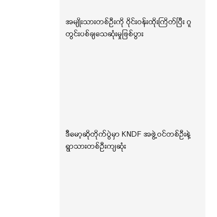
အမျိုးသားတစ်ဦးကို ဝိုင်းဝန်းထိုးကြိတ်ပြီး ဂူ
တွင်းပစ်ချသေဆုံးမှုဖြစ်ပွား
ဒီမော့ဆိုတိုက်ပွဲမှာ KNDF အဖွဲ့ဝင်တစ်ဦးနဲ့
ရွာသားတစ်ဦးကျဆုံး