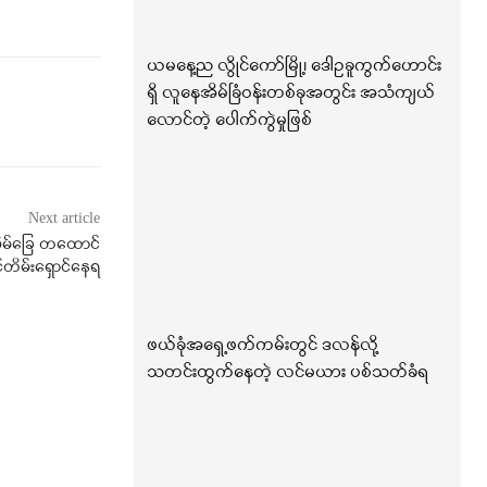
ယမနေ့ည လွိုင်ကော်မြို့၊ ဒေါဥခူကွက်ဟောင်း
ရှိ လူနေအိမ်ခြံဝန်းတစ်ခုအတွင်း အသံကျယ်
လောင်တဲ့ ပေါက်ကွဲမှုဖြစ်
Next article
်အိမ်ခြေ တထောင်
်တိမ်းရှောင်နေရ
ဖယ်ခုံအရှေ့ဖက်ကမ်းတွင် ဒလန်လို့
သတင်းထွက်နေတဲ့ လင်မယား ပစ်သတ်ခံရ