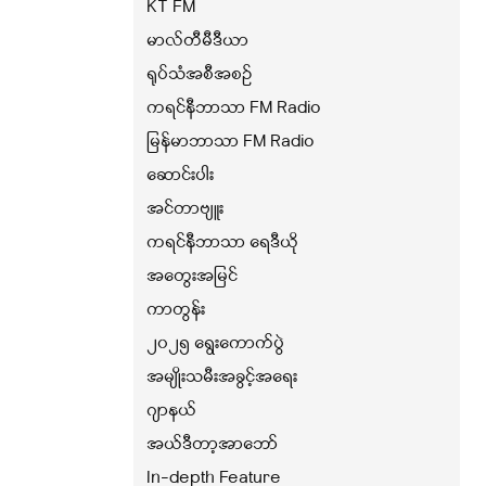
KT FM
မာလ်တီမီဒီယာ
ရုပ်သံအစီအစဉ်
ကရင်နီဘာသာ FM Radio
မြန်မာဘာသာ FM Radio
ဆောင်းပါး
အင်တာဗျူး
ကရင်နီဘာသာ ရေဒီယို
အတွေးအမြင်
ကာတွန်း
၂၀၂၅ ရွေးကောက်ပွဲ
အမျိုးသမီးအခွင့်အရေး
ဂျာနယ်
အယ်ဒီတာ့အာဘော်
In-depth Feature