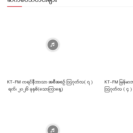
ဆက်စပ်သတင်းများ
KT-FM ကရင်နီဘာသာ အစီအစဉ် ဩဂုတ်လ( ၇ )
KT-FM မြန်မာဘ
ရက်၊ ၂၀၂၆ ခုနှစ်(သောကြာနေ့)
ဩဂုတ်လ ( ၄ )