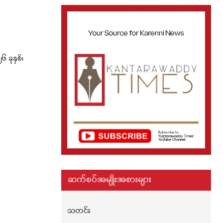
ခုနှစ်၊
ဆက်စပ်အမျိုးအစားများ
သတင်း