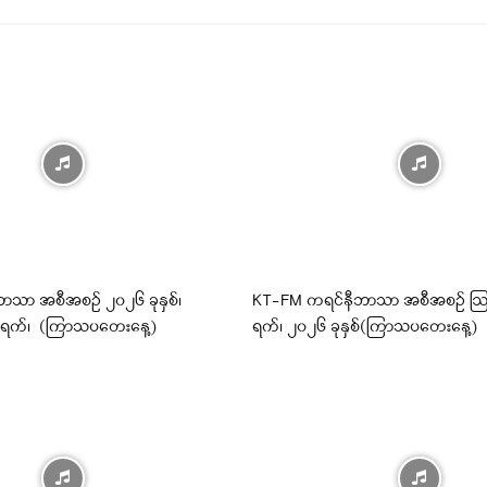
ာသာ အစီအစဉ် ၂၀၂၆ ခုနှစ်၊
KT-FM ကရင်နီဘာသာ အစီအစဉ် ဩ
 ရက်၊ (ကြာသပတေးနေ့)
ရက်၊ ၂၀၂၆ ခုနှစ်(ကြာသပတေးနေ့)