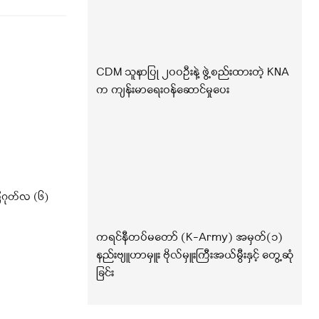
CDM သူနာပြု ၂၀၀ဦးနဲ့ ဖွဲ့စည်းထားတဲ့ KNA
က ကျန်းမာရေးဝန်ဆောင်မှုပေး
ဂုတ်လ (၆)
ကရင်နီတပ်မတော် (K-Army) အမှတ်(၁)
နည်းဗျူဟာမှူး ဗိုလ်မှူးကြီးအယ်မွီးနှင့် တွေ့ဆုံ
ခြင်း