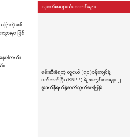
လူဖတ်အများဆုံး သတင်းများ
ပြောတဲ့ စစ်
သွားမှာ ဖြစ်
ေးနေပါတယ်
။
ယ်။
ဖမ်းဆီးခံရတဲ့ လူငယ် (၇၀)ဝန်းကျင်နဲ့
ပတ်သက်ပြီး (KNPP) ရဲ့ အတွင်းရေးမှူး-၂
ခူးဒယ်နီရယ်နဲ့ဆက်သွယ်မေးမြန်း