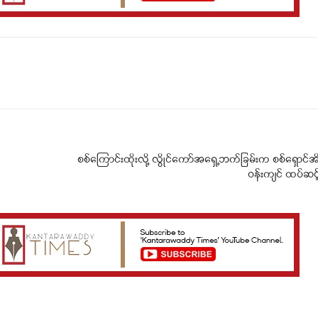
Telegram
Viber
စစ်ကြောင်းထိုးလို့ လွိုင်ကော်အရှေ့ဘက်ခြမ်းက စစ်ရှောင
ဝန်းကျင် ထပ်ဆင့