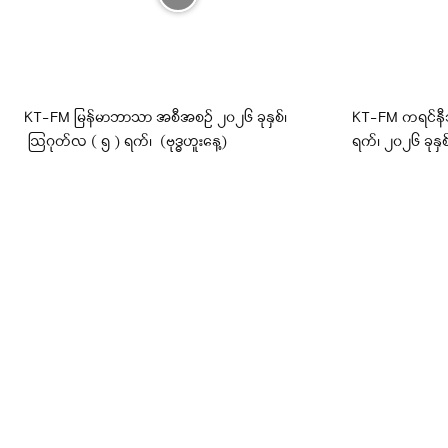
KT-FM မြန်မာဘာသာ အစီအစဉ် ၂၀၂၆ ခုနှစ်၊
KT-FM ကရင်န
ဩဂုတ်လ ( ၅ ) ရက်၊ (ဗုဒ္ဓဟူးနေ့)
ရက်၊ ၂၀၂၆ ခုနှစ်