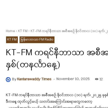
Home
KT FM
KT-FM ကရင်နီဘာသာ အစီအစဉ် နိုဝင်ဘာလ (၁၀) ရက်၊ ၂၀၂
KT FM
မြန်မာဘာသာ FM Radio
KT-FM ကရင်နီဘာသာ အစီအစဉ
နှစ်(တနင်္လာနေ့)
-
November 10, 2025
By
Kantarawaddy Times
12
KT-FM ကရင်နီဘာသာ အစီအစဉ် နိုဝင်ဘာလ (၁၀) ရက်၊ ၂၀၂၅ ခုနှစ်
ဒီကနေ့ ထုတ်လွင့်မယ့် သတင်းအကြောင်းအရာတွေကတော့