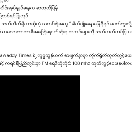
နိုင်
်ပူးပေါင်းအုပ်ချုပ်ရေးက စာထုတ်ပြန်
စဉ်တစ်ရပ်ပြုလုပ်
်တိုက်ရှိလာဆိုတဲ့ သတင်းနဲ့အတူ “ စိုက်ပျိုးစရာမြေရှိရင် မငတ်ဘူးလို့ 
ှင့် ကယောဘာသာစီအစဉ်နဲ့နောက်ဆုံးရ သတင်းများကို ဆက်လက်တင်ပြ ပေး
ddy Times ရဲ့ လူမှုကွန်ယက် စာမျက်နှာမှာ တိုက်ရိုတ်ထုတ်လွှင့်ပ
နှင့် ကရင်နီပြည်တွင်းမှာ FM ရေဒီယိုလိုင်း 108 mhz ထုတ်လွှင့်ပေးနေပါတ