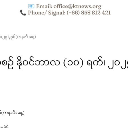
၅ ခုနှစ်(တနင်္လာနေ့)
် နိုဝင်ဘာလ (၁၀) ရက်၊ ၂၀၂၅
(တနင်္လာနေ့)