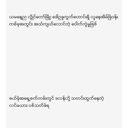
ယမနေ့ည လွိုင်ကော်မြို့၊ ဒေါဥခူကွက်ဟောင်းရှိ လူနေအိမ်ခြံဝန်း
တစ်ခုအတွင်း အသံကျယ်လောင်တဲ့ ပေါက်ကွဲမှုဖြစ်
ဖယ်ခုံအရှေ့ဖက်ကမ်းတွင် ဒလန်လို့ သတင်းထွက်နေတဲ့
လင်မယား ပစ်သတ်ခံရ