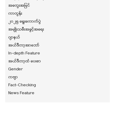
အတွေးအမြင်
ကာတွန်း
၂၀၂၅ ရွေးကောက်ပွဲ
အမျိုးသမီးအခွင့်အရေး
ဂျာနယ်
အယ်ဒီတာ့အာဘော်
In-depth Feature
အယ်ဒီတာ့ထံ ပေးစာ
Gender
ကဗျာ
Fact-Checking
News Feature