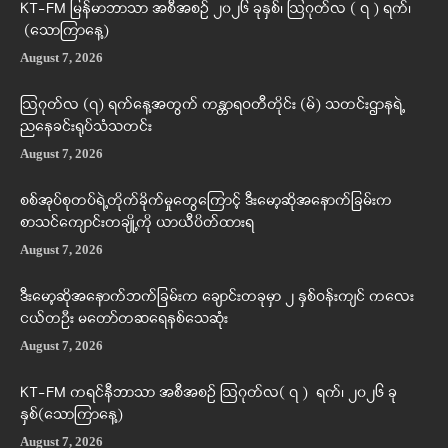
KT-FM မြန်မာဘာသာ အစီအစဉ် ၂၀၂၆ ခုနှစ်၊ ဩဂုတ်လ ( ၇ ) ရက်၊
(သောကြာနေ့)
August 7, 2026
ဩဂုတ်လ (၇) ရက်နေ့အတွက် ကန္တာရဝတီတိုင်း (မ်) သတင်းဌာနရဲ့
ညနေခင်းရုပ်သံသတင်း
August 7, 2026
စစ်အုပ်စုတပ်ရဲ့တိုက်ခိုက်မှုတွေကြောင့် ဒီးမော့ဆိုအနောက်ခြမ်းက
စာသင်ကျောင်းတချို့ကို ယာယီပိတ်ထားရ
August 7, 2026
ဒီးမော့ဆိုအနောက်ဘက်ခြမ်းက ချောင်းတခုမှာ ၂ နှစ်ဝန်းကျင် ကလေး
ငယ်တဦး မတော်တဆရေနစ်သေဆုံး
August 7, 2026
KT-FM ကရင်နီဘာသာ အစီအစဉ် ဩဂုတ်လ( ၇ ) ရက်၊ ၂၀၂၆ ခု
နှစ်(သောကြာနေ့)
August 7, 2026