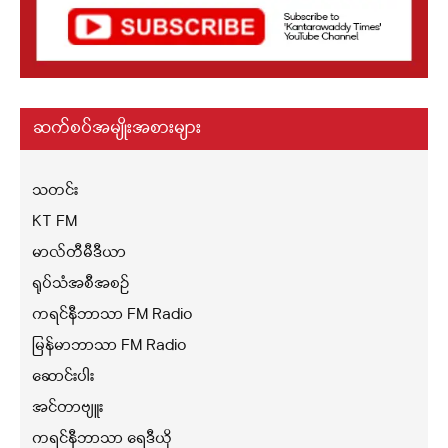
ဆက်စပ်အမျိုးအစားများ
သတင်း
KT FM
မာလ်တီမီဒီယာ
ရုပ်သံအစီအစဉ်
ကရင်နီဘာသာ FM Radio
မြန်မာဘာသာ FM Radio
ဆောင်းပါး
အင်တာဗျူး
ကရင်နီဘာသာ ရေဒီယို