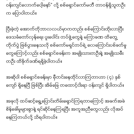
ဝန်းကျင်လောက်ပေါ့နော်” လို့ စစ်ရှောင်ကော်မတီ တာဝန်ရှိသူတဦး
က ပြောပါတယ်။
ပြီးခဲ့တဲ့ အောက်တိုဘာလလယ်မှာကတည်း စစ်ကြောင်းထိုးလာပြီး
ဒေသခံတော်လှန်ရေး ပူးပေါင်း တပ်ဖွဲ့တွေနဲ့ မကြာခဏ ထိတွေ့
တိုက်ပွဲ ဖြစ်ပွားနေသလို စစ်ကော်မရှင်တပ်ရဲ့ လေကြောင်းပစ်ခတ်မှု
တွေကြောင့်လည်း စစ်ရှောင်စခန်းက အမျိုးသားတဦးနဲ့ အမျိုးသမီး
တဦး ထိခိုက်ဒဏ်ရရှိခဲ့ပါတယ်။
အဆိုပါ စစ်ရှောင်စခန်းမှာ မှီတင်းနေထိုင်လာကြတာဟာ (၄) နှစ်
ကျော် ရှိနေပြီ ဖြစ်ပြီး အိမ်ခြေ တထောင့်ငါးရာ ဝန်းကျင် ရှိပါတယ်။
အခုလို ထပ်ဆင့်ရွေ့ပြောင်းတိမ်းရှောင်ကြရတာကြောင့် အခက်အခဲ
စိန်ခေါ်မှုများစွာနဲ့ ရင်ဆိုင်နေကြရပြီး အကူအညီတွေလည်း လိုအပ်
နေကြတယ်လို့ သိရပါတယ်။