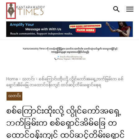
Home
သတင်း
စစ်ကြောင်းထိုးလို့ လွိုင်ကော်အရှေ့ဘက်ခြမ်းက စစ်
ရှောင်အိမ်ခြေ တထောင်ဝန်းကျင် ထပ်ဆင့်တိမ်းရှောင်နေရ
သတင်း
စစ်ကြောင်းထိုးလို့ လွိုင်ကော်အရှေ့
ဘက်ခြမ်းက စစ်ရှောင်အိမ်ခြေ တ
ထောင်ဝန်းကျင် ထပ်ဆင့်တိမ်းရှောင်