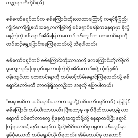
ကန္တာရဝတီတိုင်း(မ်)
စစ်ကော်မရှင်တပ်က စစ်ကြောင်းထိုးလာတာကြောင့် ကရင်နီပြည်၊
လွိုင်ကော်မြို့နယ်အရှေ့ဘက်ခြမ်းရှိ စစ်ရှောင်စခန်းတနေရာမှာ ခိုလှုံ
နေကြတဲ့ စစ်ရှောင်အိမ်ခြေ တထောင် ဝန်းကျင်က ဘေးကင်းရာကို
ထပ်ဆင့်ရွေ့ပြောင်းနေကြရတယ်လို့ သိရပါတယ်။
စစ်ကော်မရှင်တပ် စစ်ကြောင်းထိုးလာသလို လေကြောင်းတိုက်ခိုက်
မှုတွေလည်း ပြုလုပ်နေတာကြောင့် အိမ်ထောင်စုရဲ့ သုံးပုံနှစ်ပုံ
ဝန်းကျင်ဟာ ဘေးကင်းရာကို ထပ်ဆင့်တိမ်းရှောင်ကြရတယ်လို့ စစ်
ရှောင်ကော်မတီ တာဝန်ရှိသူတဦးက အခုလို ပြောပါတယ်။
“အခု အဓိက ထပ်ရှောင်ရတာက သူတို့(စစ်ကော်မရှင်တပ်) မြေပြင်
စစ်ကြောင်း ထပ်ထိုးလာတယ်။ ပြီးတော့မှ ဂျက်ဖိုက်တာတွေနဲ့ လာ
ရောက် ပစ်ခတ်တာတွေ ရှိနေတဲ့အတွက်မို့လို့ နေရာထပ်ပြီး ရှောင်
ကြရတာပေါ့နော်။ အရင်က ရှိတဲ့အိမ်ထောင်စု ၁၅၀၀ ဝန်းကျင်မှာ
နှစ်ပုံလောက် ထပ်ရှောင်လိုက်ရတယ်။ အိမ်ထောင်စု တထောင်