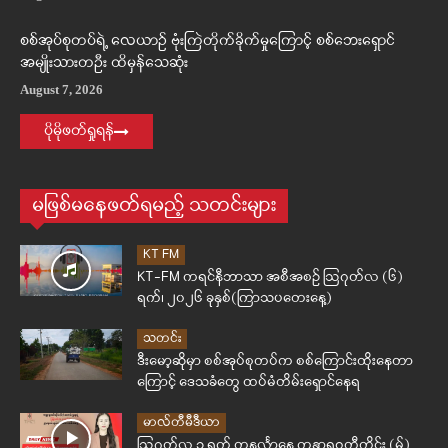
စစ်အုပ်စုတပ်ရဲ့ လေယာဉ် ဗုံးကြဲတိုက်ခိုက်မှုကြောင့် စစ်ဘေးရှောင်
အမျိုးသားတဦး ထိမှန်သေဆုံး
August 7, 2026
ပိုမိုဖတ်ရှုရန်
မဖြစ်မနေဖတ်ရမည့် သတင်းများ
KT FM
KT-FM ကရင်နီဘာသာ အစီအစဉ် ဩဂုတ်လ (၆)
ရက်၊ ၂၀၂၆ ခုနှစ်(ကြာသပတေးနေ့)
သတင်း
ဒီးမော့ဆိုမှာ စစ်အုပ်စုတပ်က စစ်ကြောင်းထိုးနေတာ
ကြောင့် ဒေသခံတွေ ထပ်မံတိမ်းရှောင်နေရ
မာလ်တီမီဒီယာ
ဩဂုတ်လ ၃ ရက် တနင်္လာနေ့ ကန္တာရဝတီတိုင်း (မ်)