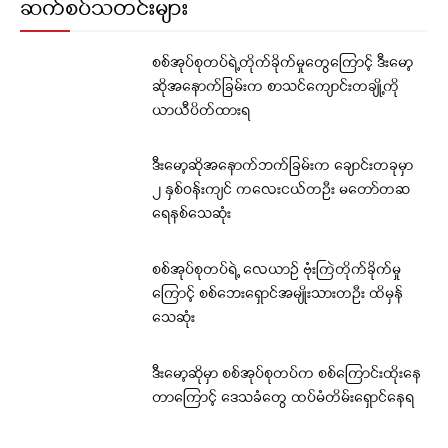
ဆက်စပ်သတင်းများ
စစ်အုပ်စုတပ်ရဲ့တိုက်ခိုက်မှုတွေကြောင့် ဒီးမော့
ဆိုအနောက်ခြမ်းက စာသင်ကျောင်းတချို့ကို
ယာယီပိတ်ထားရ
ဒီးမော့ဆိုအနောက်ဘက်ခြမ်းက ချောင်းတခုမှာ
၂ နှစ်ဝန်းကျင် ကလေးငယ်တဦး မတော်တဆ
ရေနစ်သေဆုံး
စစ်အုပ်စုတပ်ရဲ့ လေယာဉ် ဗုံးကြဲတိုက်ခိုက်မှု
ကြောင့် စစ်ဘေးရှောင်အမျိုးသားတဦး ထိမှန်
သေဆုံး
ဒီးမော့ဆိုမှာ စစ်အုပ်စုတပ်က စစ်ကြောင်းထိုးနေ
တာကြောင့် ဒေသခံတွေ ထပ်မံတိမ်းရှောင်နေရ