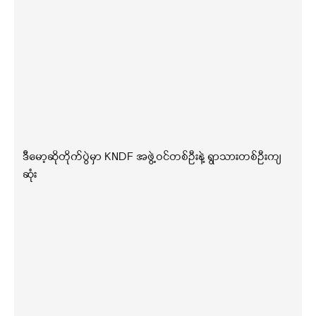
ဒီမော့ဆိုတိုက်ပွဲမှာ KNDF အဖွဲ့ဝင်တစ်ဦးနဲ့ ရွာသားတစ်ဦးကျ
ဆုံး