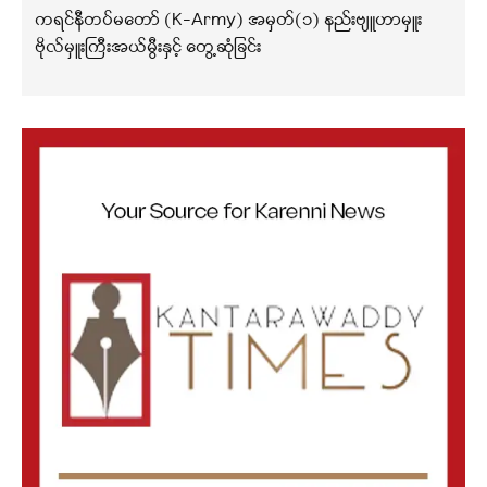
ကရင်နီတပ်မတော် (K-Army) အမှတ်(၁) နည်းဗျူဟာမှူး
ဗိုလ်မှူးကြီးအယ်မွီးနှင့် တွေ့ဆုံခြင်း