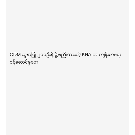
CDM သူနာပြု ၂၀၀ဦးနဲ့ ဖွဲ့စည်းထားတဲ့ KNA က ကျန်းမာရေး
ဝန်ဆောင်မှုပေး