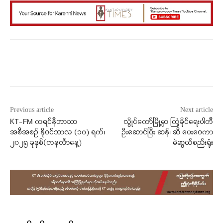
Facebook
X
WhatsApp
Previous article
Next article
KT-FM ကရင်နီဘာသာ
လွိုင်ကော်မြို့မှာ ကြံ့ခိုင်ရေးပါတီ
အစီအစဉ် နိုဝင်ဘာလ (၁၀) ရက်၊
ဦးဆောင်ပြီး ဆန်၊ ဆီ ပေးဝေကာ
၂၀၂၅ ခုနှစ်(တနင်္လာနေ့)
မဲဆွယ်စည်းရုံး