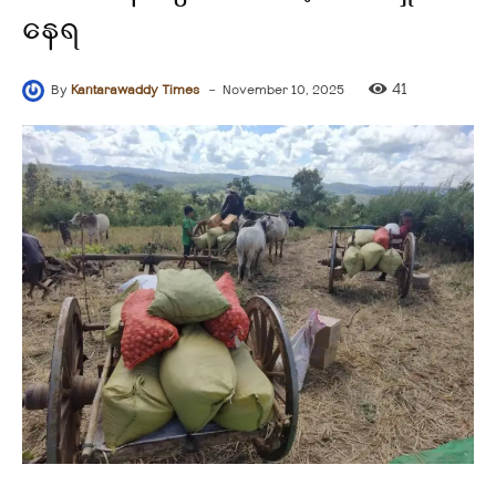
နေရ
-
41
By
Kantarawaddy Times
November 10, 2025