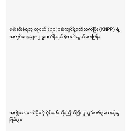
ဖမ်းဆီးခံရတဲ့ လူငယ် (၇၀)ဝန်းကျင်နဲ့ပတ်သက်ပြီး (KNPP) ရဲ့
အတွင်းရေးမှူး-၂ ခူးဒယ်နီရယ်နဲ့ဆက်သွယ်မေးမြန်း
အမျိုးသားတစ်ဦးကို ဝိုင်းဝန်းထိုးကြိတ်ပြီး ဂူတွင်းပစ်ချသေဆုံးမှု
ဖြစ်ပွား