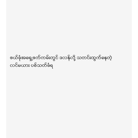
ဖယ်ခုံအရှေ့ဖက်ကမ်းတွင် ဒလန်လို့ သတင်းထွက်နေတဲ့
လင်မယား ပစ်သတ်ခံရ