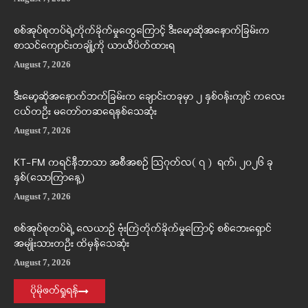
စစ်အုပ်စုတပ်ရဲ့တိုက်ခိုက်မှုတွေကြောင့် ဒီးမော့ဆိုအနောက်ခြမ်းက
စာသင်ကျောင်းတချို့ကို ယာယီပိတ်ထားရ
August 7, 2026
ဒီးမော့ဆိုအနောက်ဘက်ခြမ်းက ချောင်းတခုမှာ ၂ နှစ်ဝန်းကျင် ကလေး
ငယ်တဦး မတော်တဆရေနစ်သေဆုံး
August 7, 2026
KT-FM ကရင်နီဘာသာ အစီအစဉ် ဩဂုတ်လ( ၇ ) ရက်၊ ၂၀၂၆ ခု
နှစ်(သောကြာနေ့)
August 7, 2026
စစ်အုပ်စုတပ်ရဲ့ လေယာဉ် ဗုံးကြဲတိုက်ခိုက်မှုကြောင့် စစ်ဘေးရှောင်
အမျိုးသားတဦး ထိမှန်သေဆုံး
August 7, 2026
ပိုမိုဖတ်ရှုရန်