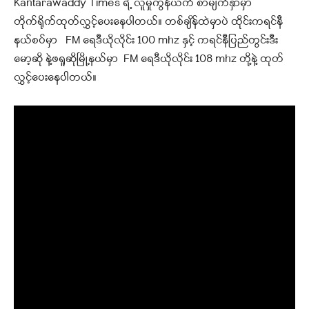
Kantarawaddy Times ရဲ့ လူမှုကွန်ယက် စာမျက်နှာမှာ
တိုက်ရိုက်ထုတ်လွှင့်ပေးနေပါတယ်
။ တစ်ချိန်ထဲမှာပဲ ထိုင်းကရင်နီ
နယ်စပ်မှာ FM ရေဒီယိုလိုင်း 100 mhz နှင့် ကရင်နီပြည်တွင်းဒီး
မော့ဆို နဲ့ဖရူဆိုမြို့နယ်မှာ FM ရေဒီယိုလိုင်း 108 mhz တို့နဲ့ ထုတ်
လွှင့်ပေးနေပါတယ်။