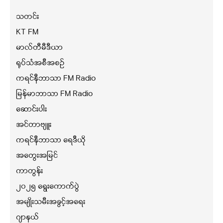
သတင်း
KT FM
မာလ်တီမီဒီယာ
ရုပ်သံအစီအစဉ်
ကရင်နီဘာသာ FM Radio
မြန်မာဘာသာ FM Radio
ဆောင်းပါး
အင်တာဗျူး
ကရင်နီဘာသာ ရေဒီယို
အတွေးအမြင်
ကာတွန်း
၂၀၂၅ ရွေးကောက်ပွဲ
အမျိုးသမီးအခွင့်အရေး
ဂျာနယ်