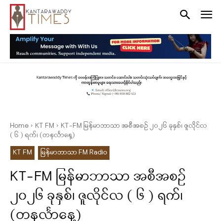
Home
KT FM
KT-FM မြန်မာဘာသာ အစီအစဉ် ၂၀၂၆ ခုနှစ်၊ ဇူလိုင်လ
( ၆ ) ရက်၊ (တနင်္လာနေ့)
KT FM
မြန်မာဘာသာ FM Radio
KT-FM မြန်မာဘာသာ အစီအစဉ်
၂၀၂၆ ခုနှစ်၊ ဇူလိုင်လ ( ၆ ) ရက်၊
(တနင်္လာနေ့)