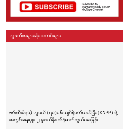
လူဖတ်အများဆုံး သတင်းများ
ဖမ်းဆီးခံရတဲ့ လူငယ် (၇၀)ဝန်းကျင်နဲ့ပတ်သက်ပြီး (KNPP) ရဲ့
အတွင်းရေးမှူး-၂ ခူးဒယ်နီရယ်နဲ့ဆက်သွယ်မေးမြန်း