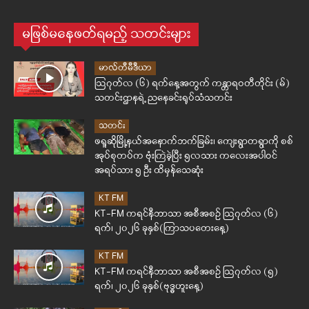
မဖြစ်မနေဖတ်ရမည့် သတင်းများ
မာလ်တီမီဒီယာ
ဩဂုတ်လ (၆) ရက်နေ့အတွက် ကန္တာရဝတီတိုင်း (မ်)
သတင်းဌာနရဲ့ ညနေခင်းရုပ်သံသတင်း
သတင်း
ဖရူဆိုမြို့နယ်အနောက်ဘက်ခြမ်း၊ ကျေးရွာတရွာကို စစ်
အုပ်စုတပ်က ဗုံးကြဲခဲ့ပြီး ၅လသား ကလေးအပါဝင်
အရပ်သား ၅ ဦး ထိမှန်သေဆုံး
KT FM
KT-FM ကရင်နီဘာသာ အစီအစဉ် ဩဂုတ်လ (၆)
ရက်၊ ၂၀၂၆ ခုနှစ်(ကြာသပတေးနေ့)
KT FM
KT-FM ကရင်နီဘာသာ အစီအစဉ် ဩဂုတ်လ (၅)
ရက်၊ ၂၀၂၆ ခုနှစ်(ဗုဒ္ဓဟူးနေ့)