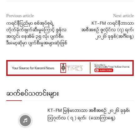
Previous article
Next article
ကရင်နီပြည်မှာ စစ်အုပ်စုရဲ့
KT-FM ကရင်နီဘာသာ
တိုက်ခိုက်ဖျက်ဆီးမှုကြောင့် ဇွန်လ
အစီအစဉ် ဇူလိုင်လ (၇) ရက်၊
အတွင်း နေအိမ် ၃၅ လုံး ပျက်စီး၊
၂၀၂၆ ခုနှစ်(အင်္ဂါနေ့)
ဒီးမော့ဆိုမှာ ပျက်စီးမှုအများဆုံးဖြစ်
ဆက်စပ်သတင်းများ
KT-FM မြန်မာဘာသာ အစီအစဉ် ၂၀၂၆ ခုနှစ်၊
ဩဂုတ်လ ( ၇ ) ရက်၊ (သောကြာနေ့)