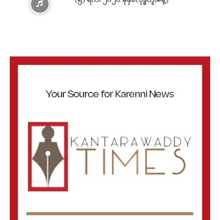
(၅) ရက်၊ ၂၀၂၆ ခုနှစ်(ဗုဒ္ဓဟူးနေ့)