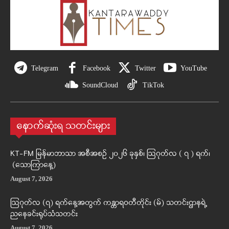
Telegram
Facebook
Twitter
YouTube
SoundCloud
TikTok
နောက်ဆုံးရ သတင်းများ
KT-FM မြန်မာဘာသာ အစီအစဉ် ၂၀၂၆ ခုနှစ်၊ ဩဂုတ်လ ( ၇ ) ရက်၊
(သောကြာနေ့)
August 7, 2026
ဩဂုတ်လ (၇) ရက်နေ့အတွက် ကန္တာရဝတီတိုင်း (မ်) သတင်းဌာနရဲ့
ညနေခင်းရုပ်သံသတင်း
August 7, 2026