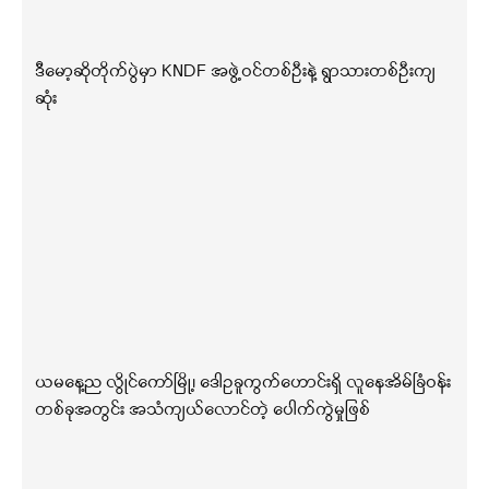
ဒီမော့ဆိုတိုက်ပွဲမှာ KNDF အဖွဲ့ဝင်တစ်ဦးနဲ့ ရွာသားတစ်ဦးကျ
ဆုံး
ယမနေ့ည လွိုင်ကော်မြို့၊ ဒေါဥခူကွက်ဟောင်းရှိ လူနေအိမ်ခြံဝန်း
တစ်ခုအတွင်း အသံကျယ်လောင်တဲ့ ပေါက်ကွဲမှုဖြစ်