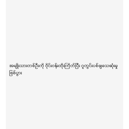
အမျိုးသားတစ်ဦးကို ဝိုင်းဝန်းထိုးကြိတ်ပြီး ဂူတွင်းပစ်ချသေဆုံးမှု
ဖြစ်ပွား