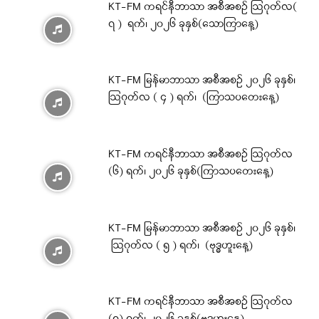
KT-FM ကရင်နီဘာသာ အစီအစဉ် ဩဂုတ်လ(
၇ ) ရက်၊ ၂၀၂၆ ခုနှစ်(သောကြာနေ့)
KT-FM မြန်မာဘာသာ အစီအစဉ် ၂၀၂၆ ခုနှစ်၊
ဩဂုတ်လ ( ၄ ) ရက်၊ (ကြာသပတေးနေ့)
KT-FM ကရင်နီဘာသာ အစီအစဉ် ဩဂုတ်လ
(၆) ရက်၊ ၂၀၂၆ ခုနှစ်(ကြာသပတေးနေ့)
KT-FM မြန်မာဘာသာ အစီအစဉ် ၂၀၂၆ ခုနှစ်၊
ဩဂုတ်လ ( ၅ ) ရက်၊ (ဗုဒ္ဓဟူးနေ့)
KT-FM ကရင်နီဘာသာ အစီအစဉ် ဩဂုတ်လ