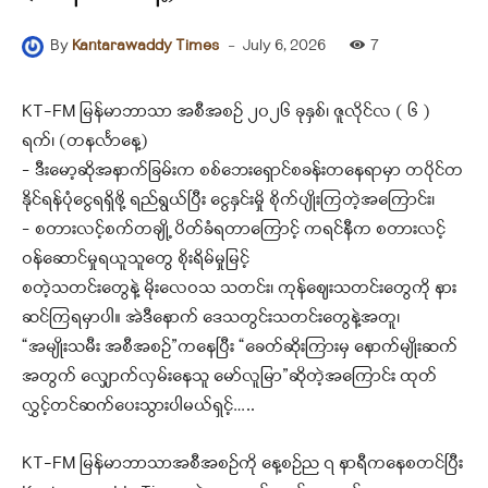
-
July 6, 2026
7
By
Kantarawaddy Times
KT-FM မြန်မာဘာသာ အစီအစဉ် ၂၀၂၆ ခုနှစ်၊ ဇူလိုင်လ ( ၆ )
ရက်၊ (တနင်္လာနေ့)
– ဒီးမော့ဆိုအနာက်ခြမ်းက စစ်ဘေးရှောင်စခန်းတနေရာမှာ တပိုင်တ
နိုင်ရန်ပုံငွေရရှိဖို့ ရည်ရွယ်ပြီး ငွေနှင်းမှို စိုက်ပျိုးကြတဲ့အကြောင်း၊
– စတားလင့်စက်တချို့ ပိတ်ခံရတာကြောင့် ကရင်နီက စတားလင့်
ဝန်ဆောင်မှုရယူသူတွေ စိုးရိမ်မှုမြင့်
စတဲ့သတင်းတွေနဲ့ မိုးလေဝသ သတင်း၊ ကုန်ဈေးသတင်းတွေကို နား
ဆင်ကြရမှာပါ။ အဲဒီနောက် ဒေသတွင်းသတင်းတွေနဲ့အတူ၊
“အမျိုးသမီး အစီအစဉ်”ကနေပြီး “ခေတ်ဆိုးကြားမှ နောက်မျိုးဆက်
အတွက် လျှောက်လှမ်းနေသူ မော်လူမြာ”ဆိုတဲ့အကြောင်း ထုတ်
လွှင့်တင်ဆက်ပေးသွားပါမယ်ရှ
င့်…..
KT-FM မြန်မာဘာသာအစီအစဉ်ကို နေ့စဉ်ည ၇ နာရီကနေစတင်ပြီး