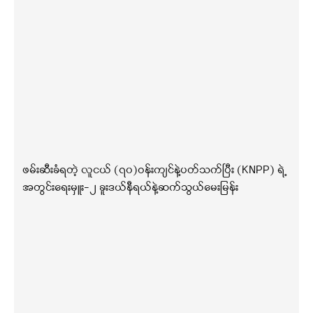
ဖမ်းဆီးခံရတဲ့ လူငယ် (၇၀)ဝန်းကျင်နဲ့ပတ်သက်ပြီး (KNPP) ရဲ့
အတွင်းရေးမှူး-၂ ခူးဒယ်နီရယ်နဲ့ဆက်သွယ်မေးမြန်း