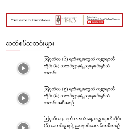
ဆက်စပ်သတင်းများ
ဩဂုတ်လ (၆) ရက်နေ့အတွက် ကန္တာရဝတီ
တိုင်း (မ်) သတင်းဌာနရဲ့ ညနေခင်းရုပ်သံ
သတင်း
ဩဂုတ်လ (၅) ရက်နေ့အတွက် ကန္တာရဝတီ
တိုင်း (မ်) သတင်းဌာနရဲ့ ညနေခင်းရုပ်သံ
သတင်း အစီအစဉ်
ဩဂုတ်လ ၃ ရက် တနင်္လာနေ့ ကန္တာရဝတီတိုင်း
(မ်) သတင်းဌာနရဲ့ ညနေခင်းသတင်းအစီအစဉ်