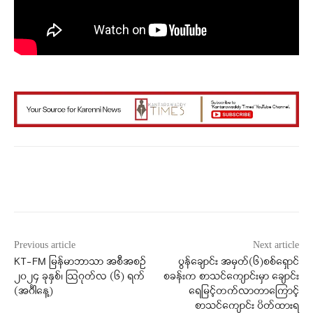
Facebook
X
WhatsApp
Previous article
Next article
KT-FM မြန်မာဘာသာ အစီအစဉ်
ပွန်ချောင်း အမှတ်(၆)စစ်ရှောင်
၂၀၂၄ ခုနှစ်၊ ဩဂုတ်လ (၆) ရက်
စခန်းက စာသင်ကျောင်းမှာ ချောင်း
(အင်္ဂါနေ့)
ရေမြင့်တက်လာတာကြောင့်
စာသင်ကျောင်း ပိတ်ထားရ