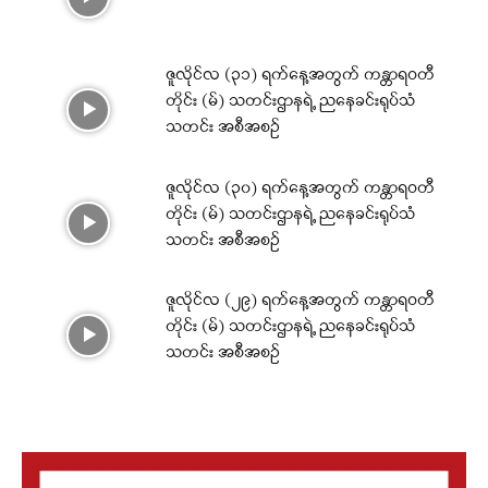
ဇူလိုင်လ (၃၁) ရက်နေ့အတွက် ကန္တာရဝတီ
တိုင်း (မ်) သတင်းဌာနရဲ့ ညနေခင်းရုပ်သံ
သတင်း အစီအစဉ်
ဇူလိုင်လ (၃၀) ရက်နေ့အတွက် ကန္တာရဝတီ
တိုင်း (မ်) သတင်းဌာနရဲ့ ညနေခင်းရုပ်သံ
သတင်း အစီအစဉ်
ဇူလိုင်လ (၂၉) ရက်နေ့အတွက် ကန္တာရဝတီ
တိုင်း (မ်) သတင်းဌာနရဲ့ ညနေခင်းရုပ်သံ
သတင်း အစီအစဉ်