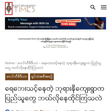
Home
မာလ်တီမီဒီယာ
ရေဘေးသင့်နေတဲ့ ဘုရားနီကျေးရွာက ပြည်သူ
တွေ ဘယ်လိုနေထိုင်ကြသလဲ
မာလ်တီမီဒီယာ
ရုပ်သံအစီအစဉ်
ရေဘေးသင့်နေတဲ့ ဘုရားနီကျေးရွာက
ပြည်သူတွေ ဘယ်လိုနေထိုင်ကြသလဲ