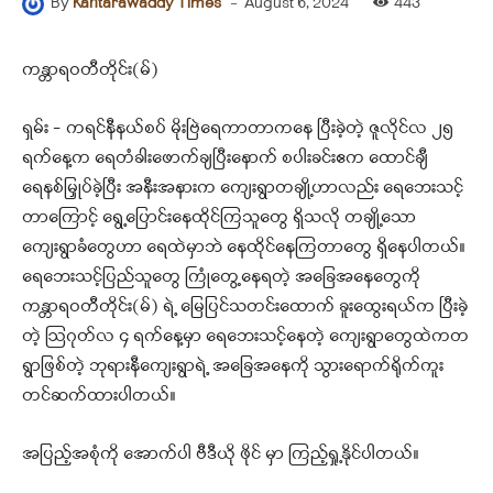
-
August 6, 2024
443
By
Kantarawaddy Times
ကန္တာရဝတီတိုင်း(မ်)
ရှမ်း – ကရင်နီနယ်စပ် မိုးဗြဲရေကာတာကနေ ပြီးခဲ့တဲ့ ဇူလိုင်လ ၂၅
ရက်နေ့က ရေတံခါးဖောက်ချပြီးနောက် စပါးခင်းဧက ထောင်ချီ
ရေနစ်မြှုပ်ခဲ့ပြီး အနီးအနားက ကျေးရွာတချို့ဟာလည်း ရေဘေးသင့်
တာကြောင့် ရွေ့ပြောင်းနေထိုင်ကြသူတွေ ရှိသလို တချို့သော
ကျေးရွာခံတွေဟာ ရေထဲမှာဘဲ နေထိုင်နေကြတာတွေ ရှိနေပါတယ်။
ရေဘေးသင့်ပြည်သူတွေ ကြုံတွေ့နေရတဲ့ အခြေအနေတွေကို
ကန္တာရဝတီတိုင်း(မ်) ရဲ့ မြေပြင်သတင်းထောက် ခူးထွေးရယ်က ပြီးခဲ့
တဲ့ ဩဂုတ်လ ၄ ရက်နေ့မှာ ရေဘေးသင့်နေတဲ့ ကျေးရွာတွေထဲကတ
ရွာဖြစ်တဲ့ ဘုရားနီကျေးရွာရဲ့ အခြေအနေကို သွားရောက်ရိုက်ကူး
တင်ဆက်ထားပါတယ်။
အပြည့်အစုံကို အောက်ပါ ဗီဒီယို ဖိုင် မှာ ကြည့်ရှု့နိုင်ပါတယ်။