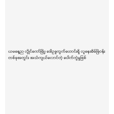
ယမနေ့ည လွိုင်ကော်မြို့၊ ဒေါဥခူကွက်ဟောင်းရှိ လူနေအိမ်ခြံဝန်း
တစ်ခုအတွင်း အသံကျယ်လောင်တဲ့ ပေါက်ကွဲမှုဖြစ်