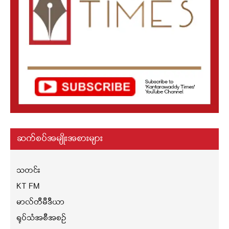
ဆက်စပ်အမျိုးအစားများ
သတင်း
KT FM
မာလ်တီမီဒီယာ
ရုပ်သံအစီအစဉ်