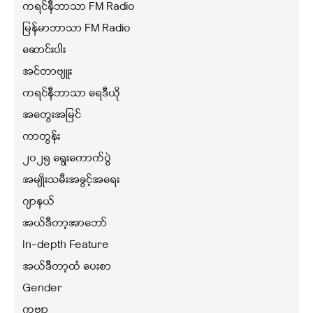
ကရင်နီဘာသာ FM Radio
မြန်မာဘာသာ FM Radio
ဆောင်းပါး
အင်တာဗျူး
ကရင်နီဘာသာ ရေဒီယို
အတွေးအမြင်
ကာတွန်း
၂၀၂၅ ရွေးကောက်ပွဲ
အမျိုးသမီးအခွင့်အရေး
ဂျာနယ်
အယ်ဒီတာ့အာဘော်
In-depth Feature
အယ်ဒီတာ့ထံ ပေးစာ
Gender
ကဗျာ