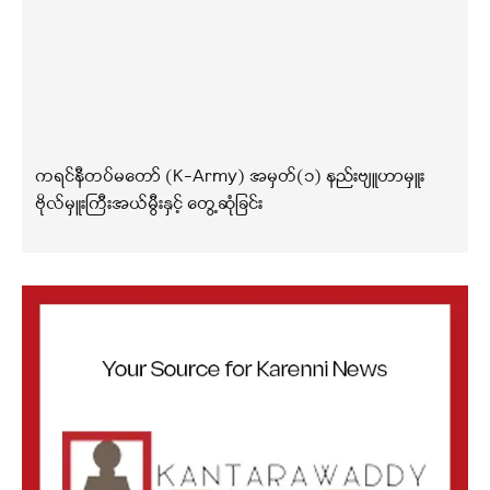
ကရင်နီတပ်မတော် (K-Army) အမှတ်(၁) နည်းဗျူဟာမှူး
ဗိုလ်မှူးကြီးအယ်မွီးနှင့် တွေ့ဆုံခြင်း