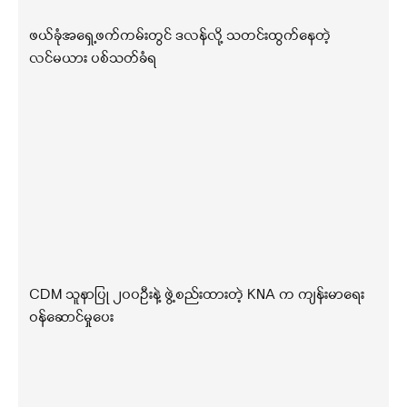
ဖယ်ခုံအရှေ့ဖက်ကမ်းတွင် ဒလန်လို့ သတင်းထွက်နေတဲ့
လင်မယား ပစ်သတ်ခံရ
CDM သူနာပြု ၂၀၀ဦးနဲ့ ဖွဲ့စည်းထားတဲ့ KNA က ကျန်းမာရေး
ဝန်ဆောင်မှုပေး