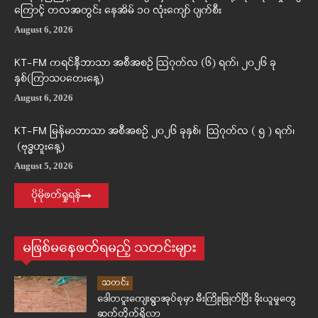
ကြောင့် တလအတွင်း နေအိမ် ၁၀ လုံးကျော် ပျက်စီး
August 6, 2026
KT-FM ကရင်နီဘာသာ အစီအစဉ် ဩဂုတ်လ (၆) ရက်၊ ၂၀၂၆ ခု
နှစ်(ကြာသပတေးနေ့)
August 6, 2026
KT-FM မြန်မာဘာသာ အစီအစဉ် ၂၀၂၆ ခုနှစ်၊ ဩဂုတ်လ ( ၅ ) ရက်၊
(ဗုဒ္ဓဟူးနေ့)
August 5, 2026
ပိုမိုဖတ်ရှုရန်
မဖြစ်မနေဖတ်ရမည့် သတင်းများ
သတင်း
ဒေါတငူးကျေးရွာအုပ်စုမှာ မီးကြိုးဖြုတ်ပြီး ခိုးယူမှုတွေ
ဆက်တိုက်ရှိလာ