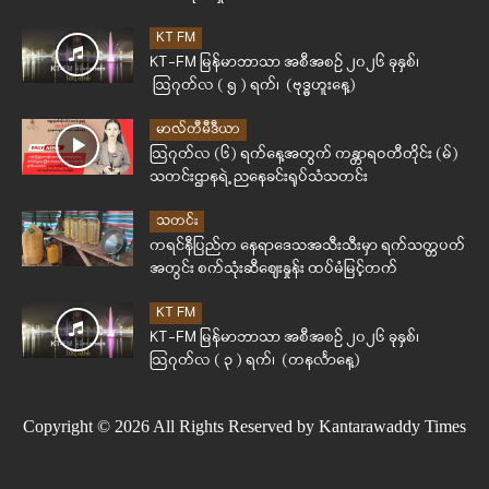
KT FM
KT-FM မြန်မာဘာသာ အစီအစဉ် ၂၀၂၆ ခုနှစ်၊
ဩဂုတ်လ ( ၅ ) ရက်၊ (ဗုဒ္ဓဟူးနေ့)
မာလ်တီမီဒီယာ
ဩဂုတ်လ (၆) ရက်နေ့အတွက် ကန္တာရဝတီတိုင်း (မ်)
သတင်းဌာနရဲ့ ညနေခင်းရုပ်သံသတင်း
သတင်း
ကရင်နီပြည်က နေရာဒေသအသီးသီးမှာ ရက်သတ္တပတ်
အတွင်း စက်သုံးဆီဈေးနှုန်း ထပ်မံမြင့်တက်
KT FM
KT-FM မြန်မာဘာသာ အစီအစဉ် ၂၀၂၆ ခုနှစ်၊
ဩဂုတ်လ ( ၃ ) ရက်၊ (တနင်္လာနေ့)
Copyright © 2026 All Rights Reserved by Kantarawaddy Times