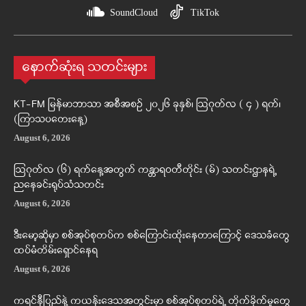
SoundCloud
TikTok
နောက်ဆုံးရ သတင်းများ
KT-FM မြန်မာဘာသာ အစီအစဉ် ၂၀၂၆ ခုနှစ်၊ ဩဂုတ်လ ( ၄ ) ရက်၊
(ကြာသပတေးနေ့)
August 6, 2026
ဩဂုတ်လ (၆) ရက်နေ့အတွက် ကန္တာရဝတီတိုင်း (မ်) သတင်းဌာနရဲ့
ညနေခင်းရုပ်သံသတင်း
August 6, 2026
ဒီးမော့ဆိုမှာ စစ်အုပ်စုတပ်က စစ်ကြောင်းထိုးနေတာကြောင့် ဒေသခံတွေ
ထပ်မံတိမ်းရှောင်နေရ
August 6, 2026
ကရင်နီပြည်နဲ့ ကယန်းဒေသအတွင်းမှာ စစ်အုပ်စုတပ်ရဲ့ တိုက်ခိုက်မှုတွေ