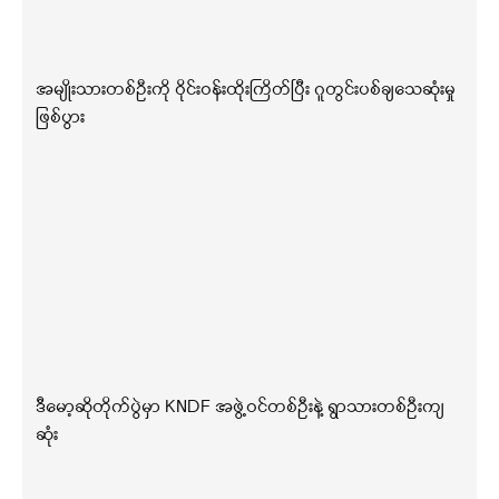
အမျိုးသားတစ်ဦးကို ဝိုင်းဝန်းထိုးကြိတ်ပြီး ဂူတွင်းပစ်ချသေဆုံးမှု
ဖြစ်ပွား
ဒီမော့ဆိုတိုက်ပွဲမှာ KNDF အဖွဲ့ဝင်တစ်ဦးနဲ့ ရွာသားတစ်ဦးကျ
ဆုံး