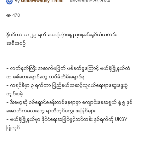
-
November 29, 2024
By
Kantarawaddy Times
470
နိုဝင်ဘာ လ ၂၉ ရက် သောကြာနေ့ ညနေခင်းရုပ်သံသတင်း
အစီအစဉ်
– လက်နက်ကြီး အဆက်မပြတ် ပစ်ခတ်မှုကြောင့် ဖယ်ခုံမြို့နယ်ထဲ
က စစ်ဘေးရှောင်တွေ ထပ်မံတိမ်းရှောင်ရ
– ကရင်နီမှာ ၃ ရက်တာ ပြည်နယ်အဆင့်လူငယ်ရေးရာဆွေးနွေးပွဲ
ကျင်းပခဲ့
– ဒီးမော့ဆို စစ်ရှောင်စခန်းတစ်နေရာမှာ ကျောင်းနေအရွယ် နဲ့ ၅ နှစ်
အောက်ကလေးတွေ ရာသီတုပ်ကွေး အဖြစ်များ
– ဖယ်ခုံမြို့နယ်မှာ နိုင်ငံရေးအမြင်ဖွင့်သင်တန်း နှစ်ရက်ကို UKSY
ပြုလုပ်