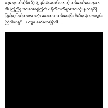
ကန္တာရဝတီတိုင်း(မ်) ရဲ့ ရုပ်သံသတင်းတွေကို တင်ဆက်ပေးနေတာ
ပါ။ ကြည့်ရှု့အားပေးနေကြတဲ့ ပရိတ်သတ်များအားလုံး နဲ့ ကရင်နီ
ပြည်သူပြည်သားအားလုံး ဘေးဘယကင်းဝေးပြီး စိတ်နှလုံး အေးချမ်း
ကြပါစေရှင်….။ ကျမ မော်လေးမြာပါ…..