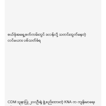
ဖယ်ခုံအရှေ့ဖက်ကမ်းတွင် ဒလန်လို့ သတင်းထွက်နေတဲ့
လင်မယား ပစ်သတ်ခံရ
CDM သူနာပြု ၂၀၀ဦးနဲ့ ဖွဲ့စည်းထားတဲ့ KNA က ကျန်းမာရေး