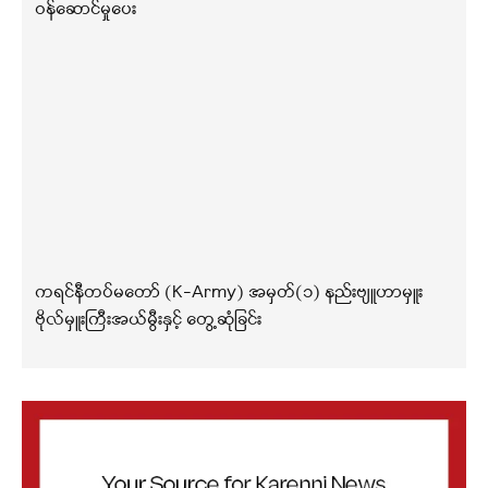
ဝန်ဆောင်မှုပေး
ကရင်နီတပ်မတော် (K-Army) အမှတ်(၁) နည်းဗျူဟာမှူး
ဗိုလ်မှူးကြီးအယ်မွီးနှင့် တွေ့ဆုံခြင်း