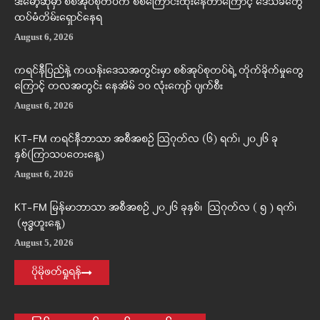
ဒီးမော့ဆိုမှာ စစ်အုပ်စုတပ်က စစ်ကြောင်းထိုးနေတာကြောင့် ဒေသခံတွေ
ထပ်မံတိမ်းရှောင်နေရ
August 6, 2026
ကရင်နီပြည်နဲ့ ကယန်းဒေသအတွင်းမှာ စစ်အုပ်စုတပ်ရဲ့ တိုက်ခိုက်မှုတွေ
ကြောင့် တလအတွင်း နေအိမ် ၁၀ လုံးကျော် ပျက်စီး
August 6, 2026
KT-FM ကရင်နီဘာသာ အစီအစဉ် ဩဂုတ်လ (၆) ရက်၊ ၂၀၂၆ ခု
နှစ်(ကြာသပတေးနေ့)
August 6, 2026
KT-FM မြန်မာဘာသာ အစီအစဉ် ၂၀၂၆ ခုနှစ်၊ ဩဂုတ်လ ( ၅ ) ရက်၊
(ဗုဒ္ဓဟူးနေ့)
August 5, 2026
ပိုမိုဖတ်ရှုရန်