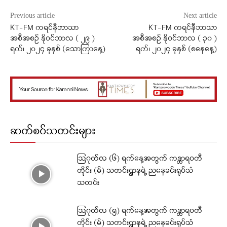
Previous article
Next article
KT-FM ကရင်နီဘာသာ
KT-FM ကရင်နီဘာသာ
အစီအစဉ် နိုဝင်ဘာလ ( ၂၉ )
အစီအစဉ် နိုဝင်ဘာလ ( ၃၀ )
ရက်၊ ၂၀၂၄ ခုနှစ် (သောကြာနေ့)
ရက်၊ ၂၀၂၄ ခုနှစ် (စနေနေ့)
ဆက်စပ်သတင်းများ
ဩဂုတ်လ (၆) ရက်နေ့အတွက် ကန္တာရဝတီ
တိုင်း (မ်) သတင်းဌာနရဲ့ ညနေခင်းရုပ်သံ
သတင်း
ဩဂုတ်လ (၅) ရက်နေ့အတွက် ကန္တာရဝတီ
တိုင်း (မ်) သတင်းဌာနရဲ့ ညနေခင်းရုပ်သံ