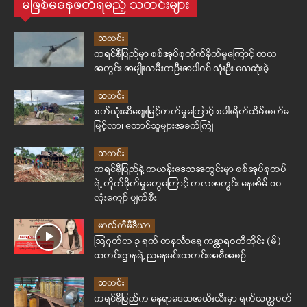
မဖြစ်မနေဖတ်ရမည့် သတင်းများ
သတင်း
ကရင်နီပြည်မှာ စစ်အုပ်စုတိုက်ခိုက်မှုကြောင့် တလ
အတွင်း အမျိုးသမီးတဦးအပါဝင် သုံးဦး သေဆုံးခဲ့
သတင်း
စက်သုံးဆီဈေးမြင့်တက်မှုကြောင့် စပါးရိတ်သိမ်းစက်ခ
မြင့်လာ၊ တောင်သူများအခက်ကြုံ
သတင်း
ကရင်နီပြည်နဲ့ ကယန်းဒေသအတွင်းမှာ စစ်အုပ်စုတပ်
ရဲ့ တိုက်ခိုက်မှုတွေကြောင့် တလအတွင်း နေအိမ် ၁၀
လုံးကျော် ပျက်စီး
မာလ်တီမီဒီယာ
ဩဂုတ်လ ၃ ရက် တနင်္လာနေ့ ကန္တာရဝတီတိုင်း (မ်)
သတင်းဌာနရဲ့ ညနေခင်းသတင်းအစီအစဉ်
သတင်း
ကရင်နီပြည်က နေရာဒေသအသီးသီးမှာ ရက်သတ္တပတ်