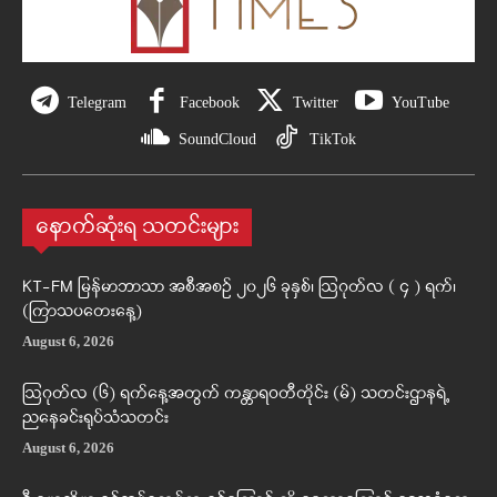
Telegram
Facebook
Twitter
YouTube
SoundCloud
TikTok
နောက်ဆုံးရ သတင်းများ
KT-FM မြန်မာဘာသာ အစီအစဉ် ၂၀၂၆ ခုနှစ်၊ ဩဂုတ်လ ( ၄ ) ရက်၊
(ကြာသပတေးနေ့)
August 6, 2026
ဩဂုတ်လ (၆) ရက်နေ့အတွက် ကန္တာရဝတီတိုင်း (မ်) သတင်းဌာနရဲ့
ညနေခင်းရုပ်သံသတင်း
August 6, 2026