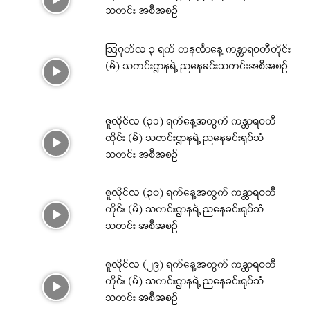
သတင်း အစီအစဉ်
ဩဂုတ်လ ၃ ရက် တနင်္လာနေ့ ကန္တာရဝတီတိုင်း
(မ်) သတင်းဌာနရဲ့ ညနေခင်းသတင်းအစီအစဉ်
ဇူလိုင်လ (၃၁) ရက်နေ့အတွက် ကန္တာရဝတီ
တိုင်း (မ်) သတင်းဌာနရဲ့ ညနေခင်းရုပ်သံ
သတင်း အစီအစဉ်
ဇူလိုင်လ (၃၀) ရက်နေ့အတွက် ကန္တာရဝတီ
တိုင်း (မ်) သတင်းဌာနရဲ့ ညနေခင်းရုပ်သံ
သတင်း အစီအစဉ်
ဇူလိုင်လ (၂၉) ရက်နေ့အတွက် ကန္တာရဝတီ
တိုင်း (မ်) သတင်းဌာနရဲ့ ညနေခင်းရုပ်သံ
သတင်း အစီအစဉ်