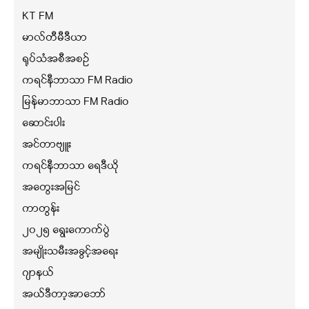
KT FM
မာလ်တီမီဒီယာ
ရုပ်သံအစီအစဉ်
ကရင်နီဘာသာ FM Radio
မြန်မာဘာသာ FM Radio
ဆောင်းပါး
အင်တာဗျူး
ကရင်နီဘာသာ ရေဒီယို
အတွေးအမြင်
ကာတွန်း
၂၀၂၅ ရွေးကောက်ပွဲ
အမျိုးသမီးအခွင့်အရေး
ဂျာနယ်
အယ်ဒီတာ့အာဘော်