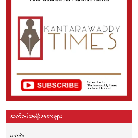
ဆက်စပ်အမျိုးအစားများ
သတင်း