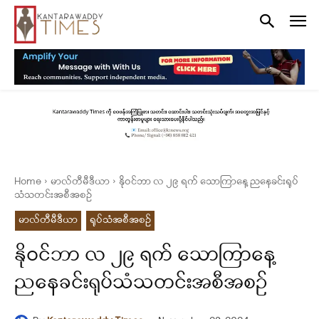
Home
မာလ်တီမီဒီယာ
နိုဝင်ဘာ လ ၂၉ ရက် သောကြာနေ့ ညနေခင်းရုပ်
သံသတင်းအစီအစဉ်
မာလ်တီမီဒီယာ
ရုပ်သံအစီအစဉ်
နိုဝင်ဘာ လ ၂၉ ရက် သောကြာနေ့
ညနေခင်းရုပ်သံသတင်းအစီအစဉ်