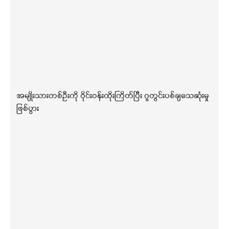
အမျိုးသားတစ်ဦးကို ဝိုင်းဝန်းထိုးကြိတ်ပြီး ဂူတွင်းပစ်ချသေဆုံးမှု
ဖြစ်ပွား