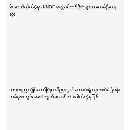
ဒီမော့ဆိုတိုက်ပွဲမှာ KNDF အဖွဲ့ဝင်တစ်ဦးနဲ့ ရွာသားတစ်ဦးကျ
ဆုံး
ယမနေ့ည လွိုင်ကော်မြို့၊ ဒေါဥခူကွက်ဟောင်းရှိ လူနေအိမ်ခြံဝန်း
တစ်ခုအတွင်း အသံကျယ်လောင်တဲ့ ပေါက်ကွဲမှုဖြစ်