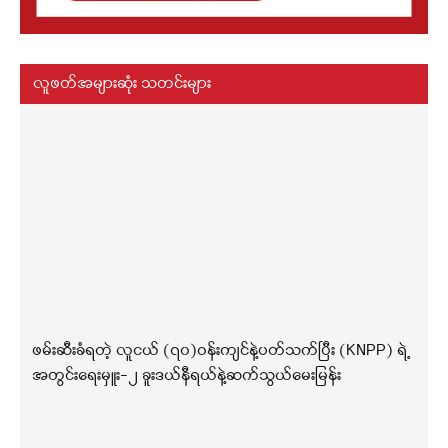
လူဖတ်အများဆုံး သတင်းများ
ဖမ်းဆီးခံရတဲ့ လူငယ် (၇၀)ဝန်းကျင်နဲ့ပတ်သက်ပြီး (KNPP) ရဲ့
အတွင်းရေးမှူး-၂ ခူးဒယ်နီရယ်နဲ့ဆက်သွယ်မေးမြန်း