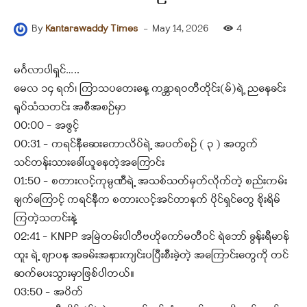
-
May 14, 2026
4
By
Kantarawaddy Times
မင်္ဂလာပါရှင်…..
မေလ ၁၄ ရက်၊ ကြာသပတေးနေ့ ကန္တာရဝတီတိုင်း(မ်)ရဲ့ ညနေခင်း
ရုပ်သံသတင်း အစီအစဉ်မှာ
00:00 – အဖွင့်
00:31 – ကရင်နီဆေးကောလိပ်ရဲ့ အပတ်စဉ် ( ၃ ) အတွက်
သင်တန်းသားခေါ်ယူနေတဲ့အကြောင်း
01:50 – စတားလင့်ကုမ္ပဏီရဲ့ အသစ်သတ်မှတ်လိုက်တဲ့ စည်းကမ်း
ချက်ကြောင့် ကရင်နီက စတားလင့်အင်တာနက် ပိုင်ရှင်တွေ စိုးရိမ်
ကြတဲ့သတင်းနဲ့
02:41 – KNPP အမြဲတမ်းပါတီဗဟိုကော်မတီဝင် ရဲဘော် ခွန်းရီမာန်
ထူး ရဲ့ စျာပန အခမ်းအနားကျင်းပပြီးစီးခဲ့တဲ့ အကြောင်းတွေကို တင်
ဆက်ပေးသွားမှာဖြစ်ပါတယ်။
03:50 – အပိတ်