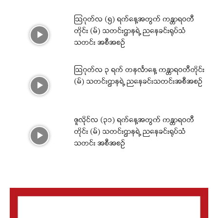
ဩဂုတ်လ (၅) ရက်နေ့အတွက် ကန္တာရဝတီ
တိုင်း (မ်) သတင်းဌာနရဲ့ ညနေခင်းရုပ်သံ
သတင်း အစီအစဉ်
ဩဂုတ်လ ၃ ရက် တနင်္လာနေ့ ကန္တာရဝတီတိုင်း
(မ်) သတင်းဌာနရဲ့ ညနေခင်းသတင်းအစီအစဉ်
ဇူလိုင်လ (၃၁) ရက်နေ့အတွက် ကန္တာရဝတီ
တိုင်း (မ်) သတင်းဌာနရဲ့ ညနေခင်းရုပ်သံ
သတင်း အစီအစဉ်