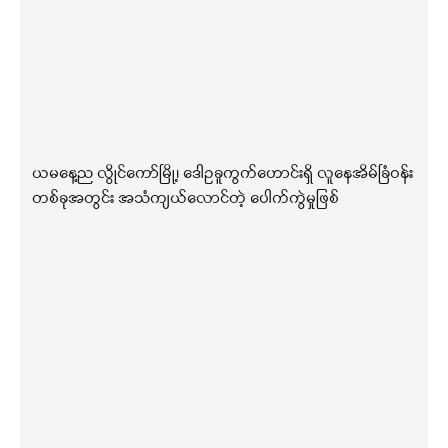
ယမနေ့ည လွိုင်ကော်မြို့၊ ဒေါဥခူကွက်ဟောင်းရှိ လူနေအိမ်ခြံဝန်း
တစ်ခုအတွင်း အသံကျယ်လောင်တဲ့ ပေါက်ကွဲမှုဖြစ်