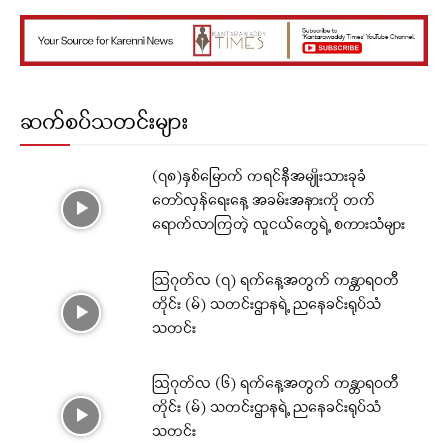
ဆက်စပ်သတင်းများ
(၇၈)နှစ်မြောက် ကရင်နီအမျိုးသားခုခံ
တော်လှန်ရေးနေ့ အခမ်းအနားကို တက်
ရောက်လာကြတဲ့ လူငယ်တွေရဲ့ စကားသံများ
ဩဂုတ်လ (၇) ရက်နေ့အတွက် ကန္တာရဝတီ
တိုင်း (မ်) သတင်းဌာနရဲ့ ညနေခင်းရုပ်သံ
သတင်း
ဩဂုတ်လ (၆) ရက်နေ့အတွက် ကန္တာရဝတီ
တိုင်း (မ်) သတင်းဌာနရဲ့ ညနေခင်းရုပ်သံ
သတင်း