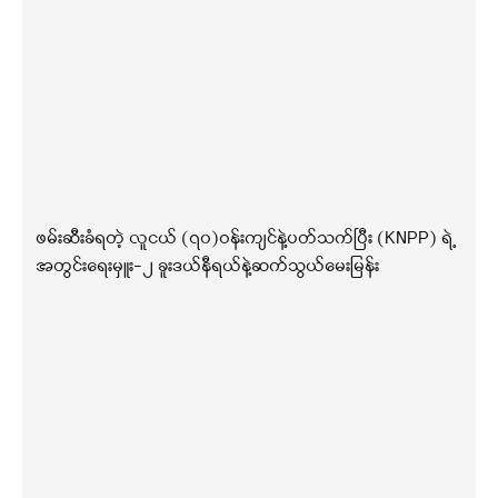
ဖမ်းဆီးခံရတဲ့ လူငယ် (၇၀)ဝန်းကျင်နဲ့ပတ်သက်ပြီး (KNPP) ရဲ့
အတွင်းရေးမှူး-၂ ခူးဒယ်နီရယ်နဲ့ဆက်သွယ်မေးမြန်း