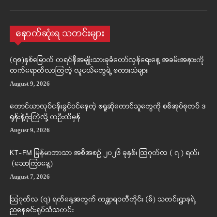
နောက်ဆုံးရ သတင်းများ
(၇၈)နှစ်မြောက် ကရင်နီအမျိုးသားခုခံတော်လှန်ရေးနေ့ အခမ်းအနားကို
တက်ရောက်လာကြတဲ့ လူငယ်တွေရဲ့ စကားသံများ
August 9, 2026
တောင်ယာလုပ်ငန်းခွင်ဝင်နေတဲ့ ဖရူဆိုတောင်သူတွေကို စစ်အုပ်စုတပ် ဒ
ရုန်းနဲ့ဗုံးကြဲလို့ တဦးထိမှန်
August 9, 2026
KT-FM မြန်မာဘာသာ အစီအစဉ် ၂၀၂၆ ခုနှစ်၊ ဩဂုတ်လ ( ၇ ) ရက်၊
(သောကြာနေ့)
August 7, 2026
ဩဂုတ်လ (၇) ရက်နေ့အတွက် ကန္တာရဝတီတိုင်း (မ်) သတင်းဌာနရဲ့
ညနေခင်းရုပ်သံသတင်း