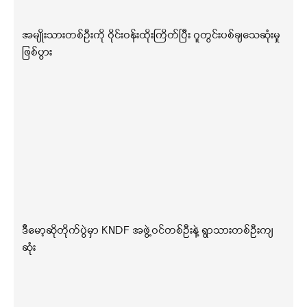
အမျိုးသားတစ်ဦးကို ဝိုင်းဝန်းထိုးကြိတ်ပြီး ဂူတွင်းပစ်ချသေဆုံးမှု
ဖြစ်ပွား
ဒီမော့ဆိုတိုက်ပွဲမှာ KNDF အဖွဲ့ဝင်တစ်ဦးနဲ့ ရွာသားတစ်ဦးကျ
ဆုံး