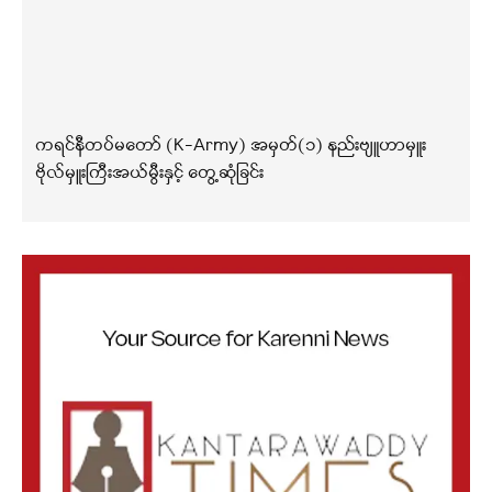
ကရင်နီတပ်မတော် (K-Army) အမှတ်(၁) နည်းဗျူဟာမှူး
ဗိုလ်မှူးကြီးအယ်မွီးနှင့် တွေ့ဆုံခြင်း