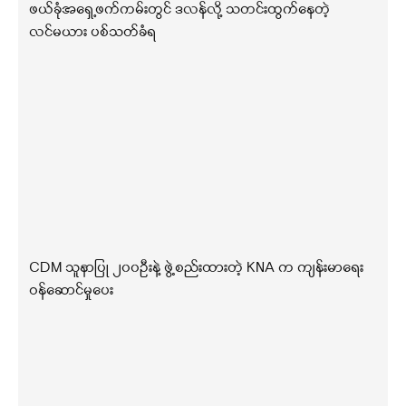
ဖယ်ခုံအရှေ့ဖက်ကမ်းတွင် ဒလန်လို့ သတင်းထွက်နေတဲ့
လင်မယား ပစ်သတ်ခံရ
CDM သူနာပြု ၂၀၀ဦးနဲ့ ဖွဲ့စည်းထားတဲ့ KNA က ကျန်းမာရေး
ဝန်ဆောင်မှုပေး