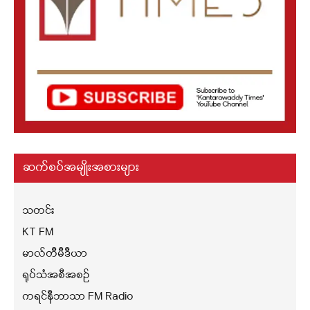
ဆက်စပ်အမျိုးအစားများ
သတင်း
KT FM
မာလ်တီမီဒီယာ
ရုပ်သံအစီအစဉ်
ကရင်နီဘာသာ FM Radio