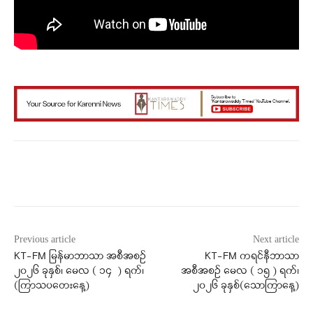
Facebook
X
WhatsApp
Previous article
Next article
KT-FM မြန်မာဘာသာ အစီအစဉ်
KT-FM ကရင်နီဘာသာ
၂၀၂၆ ခုနှစ်၊ မေလ ( ၁၄ ) ရက်၊
အစီအစဉ် မေလ ( ၁၅ ) ရက်၊
(ကြာသပတေးနေ့)
၂၀၂၆ ခုနှစ်(သောကြာနေ့)