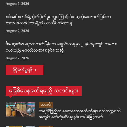
August 7, 2026
စစ်အုပ်စုတပ်ရဲ့တိုက်ခိုက်မှုတွေကြောင့် ဒီးမော့ဆိုအနောက်ခြမ်းက
စာသင်ကျောင်းတချို့ကို ယာယီပိတ်ထားရ
August 7, 2026
ဒီးမော့ဆိုအနောက်ဘက်ခြမ်းက ချောင်းတခုမှာ ၂ နှစ်ဝန်းကျင် ကလေး
ငယ်တဦး မတော်တဆရေနစ်သေဆုံး
August 7, 2026
ပိုမိုဖတ်ရှုရန်
မဖြစ်မနေဖတ်ရမည့် သတင်းများ
သတင်း
ကရင်နီပြည်က နေရာဒေသအသီးသီးမှာ ရက်သတ္တပတ်
အတွင်း စက်သုံးဆီဈေးနှုန်း ထပ်မံမြင့်တက်