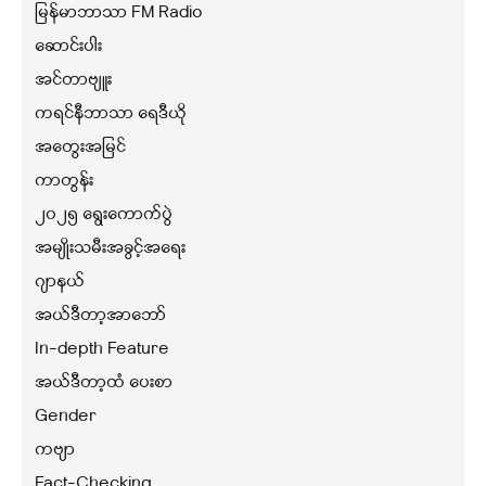
မြန်မာဘာသာ FM Radio
ဆောင်းပါး
အင်တာဗျူး
ကရင်နီဘာသာ ရေဒီယို
အတွေးအမြင်
ကာတွန်း
၂၀၂၅ ရွေးကောက်ပွဲ
အမျိုးသမီးအခွင့်အရေး
ဂျာနယ်
အယ်ဒီတာ့အာဘော်
In-depth Feature
အယ်ဒီတာ့ထံ ပေးစာ
Gender
ကဗျာ
Fact-Checking