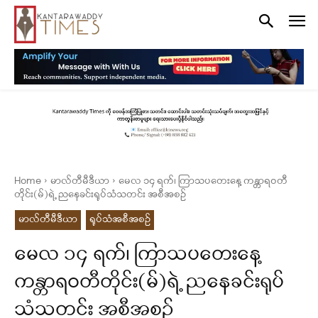
Home
မာလ်တီမီဒီယာ
မေလ ၁၄ ရက်၊ ကြာသပတေးနေ့ ကန္တာရဝတီ
တိုင်း(မ်)ရဲ့ ညနေခင်းရုပ်သံသတင်း အစီအစဉ်
မာလ်တီမီဒီယာ
ရုပ်သံအစီအစဉ်
မေလ ၁၄ ရက်၊ ကြာသပတေးနေ့
ကန္တာရဝတီတိုင်း(မ်)ရဲ့ ညနေခင်းရုပ်
သံသတင်း အစီအစဉ်