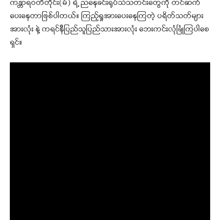
ကန္တာရဝတီတိုင်း(မ်) ရဲ့ ညနေခင်းရုပ်သံသတင်းတွေကို တင်ဆက်
ပေးနေတာဖြစ်ပါတယ်။ ကြည့်ရှုအားပေးနေကြတဲ့ ပရိတ်သတ်များ
အားလုံး နဲ့ ကရင်နီပြည်သူပြည်သားအားလုံး ဘေးကင်းလုံခြုံကြပါစေ
ရှင်။